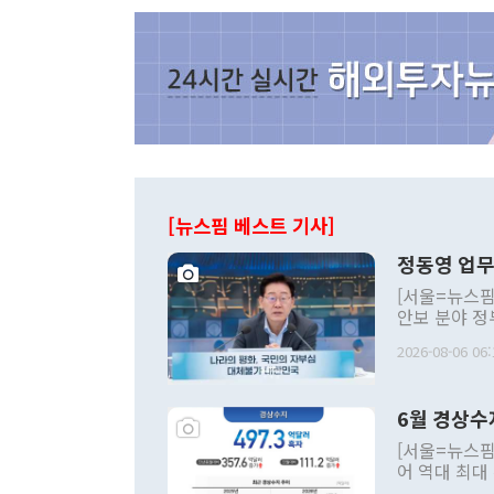
[뉴스핌 베스트 기사]
정동영 업무
[서울=뉴스핌
안보 분야 정
평화공존 발전
2026-08-06 06:
발언 중에는 
언한 것이 있
령은 공개적으
6월 경상수
주의적 희망에
관의 대북 정
[서울=뉴스핌
관 부처 장관
어 역대 최대
관의 무리한 
출 호조로 월