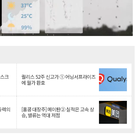
Mute
리스크
퀄리스 52주 신고가 ① 어닝서프라이즈
에 월가 환호
 동력의
[홍콩 대장주] 메이퇀② 실적은 고속 상
승, 밸류는 역대 저점