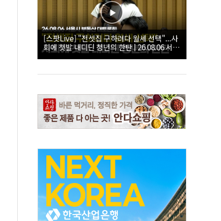
[스팟Live] "전셋집 구하려다 월세 선택"...사
회에 첫발 내디딘 청년의 한탄 | 26.08.06 서울
시 부동산 대토론회