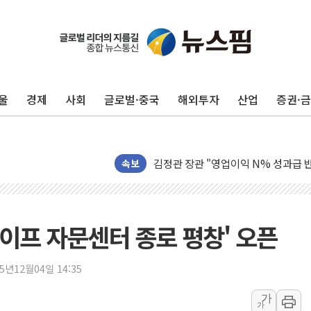
울
경제
사회
글로벌·중국
해외투자
산업
증권·
구광모, 내주 실리콘밸리서 젠슨 황 
뉴욕증시 개장 전 특징주...모더나
김정관 장관 "영업이익 N% 성과급
속보
뉴욕증시 프리뷰, 미 주가선물 AI주
청와대, 북한 단거리 탄도미사일 발사
금값 7주 만에 최고…美 고용 둔화·
라이프 자문센터 종로 평창' 오픈
[인도증시] 중동 긴장 완화에 실적 호
러, 1인칭시점 드론으로 우크라 민간
25년12월04일 14:35
[베트남 증시] 지수 하락 속 'DGC
'월가의 황제' 다이먼 "금융시장 레
가
가