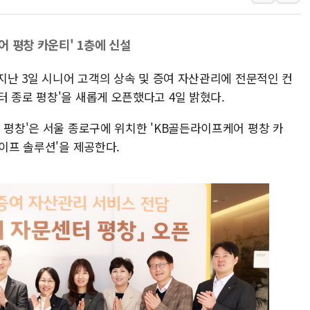
양주 섬유염색공장서 화재 1명 중상…
김정관 산업부 장관 "주 52시간 손봐
해군 1함대 창설 80주년…지역과 함께
 평창 카운티' 1층에 신설
[3보] 북, 원산서 동해로 단거리 탄도
 지난 3일 시니어 고객의 상속 및 증여 자산관리에 전문적인 컨
우크라 드론 전술, 중남미 콜롬비아에
 종로 평창'을 새롭게 오픈했다고 4일 밝혔다.
동해해경, 독도 해상서 부유물 감긴 
주한미군 "오산기지 누출, 백린 아닌 
 평창'은 서울 종로구에 위치한 'KB골든라이프케어 평창 카
라이프 솔루션'을 제공한다.
구미 폐염산처리업체서 불 2시간30여
해군과 함께하는 '불금전파, 송정' 시
강원도 폭염특보 11일째…온열질환·가