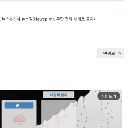
뉴스통신사 뉴스핌(Newspim), 무단 전재-재배포 금지>
맨위로
더보기
arrow_forward_ios