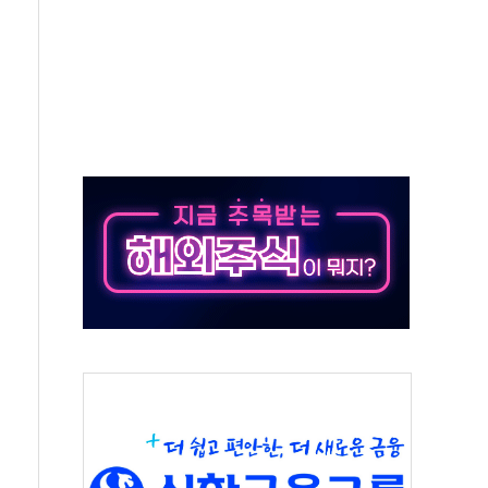
대응 1단계 진압 중
야, 경쟁상대 中과 비교해야"
하는 '선봉'의 대민 봉사
미사일 1발 발사… 올해 10번째·42일 만 도발
 새 안보 위기… 반군·마약카르텔이 습득해 전투 활용
어선 구조
무해한 표면 부식 물질"
분만에 진화...외국인 노동자 숨져
즌2
축 피해 최소화 '총력 대응'