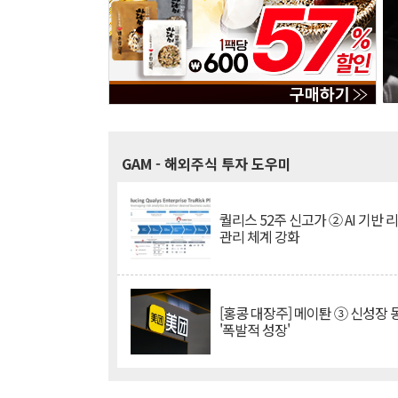
GAM
- 해외주식 투자 도우미
퀄리스 52주 신고가 ② AI 기반 
관리 체계 강화
[홍콩 대장주] 메이퇀 ③ 신성장
'폭발적 성장'