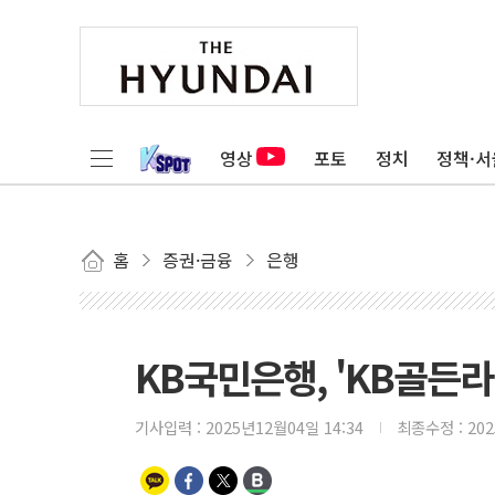
영상
포토
정치
정책·서
홈
증권·금융
은행
KB국민은행, 'KB골든
기사입력 :
2025년12월04일 14:34
최종수정 :
20