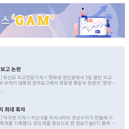
보고 논란
] 유신모 외교전문기자 = 청와대 영빈관에서 5일 열린 외교·
부 부처의 대통령 업무보고에서 정동영 통일부 장관의 '한반도
 구상'과 업무보고 발언이 논란을 빚고 있다. 이날 정 장관의
10
정부 내 조율을 거치지 않은 사안을 정책으로 추진하겠다고 공
는가 하면 사실 관계에 맞지 않은 설명도 있었다. 이재명 대통
로 신중을 기해 달라고 경고했고, 조현 외교부 장관은 '이상
지 최대 흑자
 근거한 비현실적 구상'이라는 비판을 내놨다. 그동안 정 장
책 관련 발언이 물의를 빚은 적은 여러 번 있지만 대통령과 유
] 박가연 기자 = 지난 6월 우리나라의 경상수지가 전월에 이
이 공개적으로 부정적 입장을 표명한 것은 이례적이다. 정 장
 흑자를 기록했다. 반도체를 중심으로 한 정보기술(IT) 품목 수
대북 접근법과 월권을 제어해야 한다는 목소리도 높아지고 있
간 상품수출이 처음으로 1000억달러를 넘어선 영향이다. [자