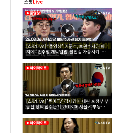
스팟
Live
[스팟Live] *풀영상* 이준석, 보완수사권 폐
지에 "민주당 개악입법, 불안감 가중시켜"｜
26.08.06 개혁신당 보완수사권 폐지 토론회
[스팟Live] '투미TV' 김제경이 내린 李정부 부
동산 정책 점수는? | 26.08.06 서울시 부동산
대토론회