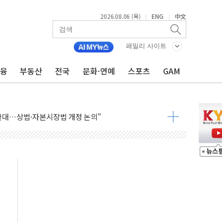
2026.08.06 (목)
ENG
中文
|
|
패밀리 사이트
금융
부동산
전국
문화·연예
스포츠
GAM
재회…로봇·AI 데이터센터·모빌리티 구체화
·아이온큐·도어대시↑ VS 샌디스크·피그마·앱러빈↓
 반대…상법·자본시장법 개정 논의"
 차익실현 속 혼조세...웨스턴디지털·샌디스크↓
에 긴급 안보 점검회의
호르무즈 재개방 기대에 강세
조까지, 상승...호실적 보고 기업 상승세 뚜렷
인 '사파리' 공격… 시민들 공포감 극대화 전략
' 임시 주총 기대감에 홀로 상한가…마진 잔액은 사상 최고
버리지 위험수위…숨은 차입이 더 큰 변수"