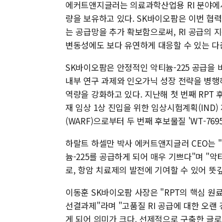
에커트앤지글러는 의료과학산업용 RI 분야에서
량을 보유하고 있다. SK바이오팜은 이번 협
는 공급망을 추가 확보함으로써, RI 공급의 
변동성에도 보다 유연하게 대응할 수 있는 다
SK바이오팜은 안정적인 악티늄-225 공급을 
내부 연구 과제와 인오가닉 성장 전략을 병행
역량을 강화하고 있다. 지난해 첫 번째 RPT 
재 임상 1상 진입을 위한 임상시험계획(IND
(WARF)으로부터 두 번째 후보물질 'WT-7
하랄트 하셀만 박사 에커트앤지글러 CEO는 "
늄-225를 공급하게 되어 매우 기쁘다"며 "악티
로, 항암 치료제의 발전에 기여할 수 있어 뜻
이동훈 SK바이오팜 사장은 "RPT의 핵심 원
선결과제"라며 "고품질 RI 공급에 대한 오
게 되어 의미가 크다. 선제적으로 구축한 글