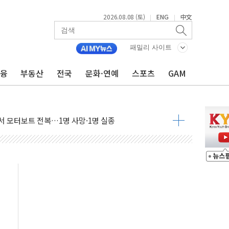
2026.08.08 (토)
ENG
中文
|
|
만지작…공습 한계·탄약 부족 현실화
 최대 50㎜ 폭우…강원 동해안 강한 비 어어져
패밀리 사이트
…60대 환경미화원 수거차에 치여 사망
금융
부동산
전국
문화·연예
스포츠
GAM
흉기 난동…60대 남성 2명 숨져
손해 보는 일 없게"…'결혼 페널티' 22개 과제 손본다
서 모터보트 전복…1명 사망·1명 실종
자 기림의 날 참석..."국제적 시민 연대로 목소리 내야"
질 중 실종 60대 나흘만에 숨진 채 발견
 흉기 살해 10대 아들 체포
 '뻔뻔' 받아친 정청래…제주 연설서 신경전 고조
재검토 지시…與 "적극 환영"·野 "졸속 국정"
주의보…10일까지 최대 3.5m 높은 물결
사망 23명…정부, 비상대응기구 가동
, 수도 베이징도 부동산 규제 철폐