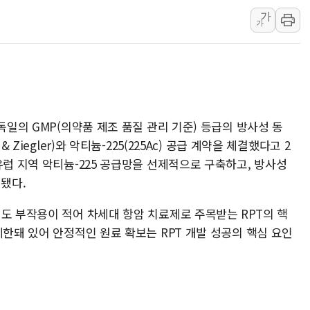
가
인제 용대리 계곡서 수
가
동해시, 11~14일 '
강원 중·남부 동해안 
청양 밭에서 일하던 9
폭염에 車 운전면허 기
李대통령, 'ISA·주가
독일의 GMP(의약품 제조 품질 관리 기준) 등급의 방사성 동
 Ziegler)와 악티늄-225(225Ac) 공급 계약을 체결했다고 2
유럽 지역 악티늄-225 공급망을 선제적으로 구축하고, 방사성
 됐다.
도 부작용이 적어 차세대 항암 치료제로 주목받는 RPT의 핵
제한돼 있어 안정적인 원료 확보는 RPT 개발 성공의 핵심 요인