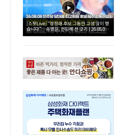
[스팟Live] “정청래 후보 그동안 고생 많이 했
습니다”…송영길, 연임에 선 긋기 | 26.08.08
더불어민주당 당대표·최고위원 후보 제주 합
동연설회