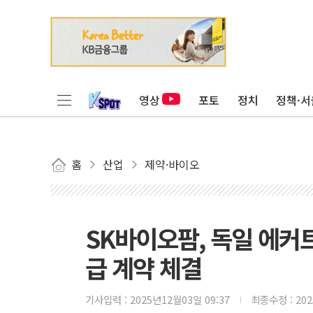
영상
포토
정치
정책·서
홈
산업
제약·바이오
SK바이오팜, 독일 에커
급 계약 체결
기사입력 :
2025년12월03일 09:37
최종수정 :
20