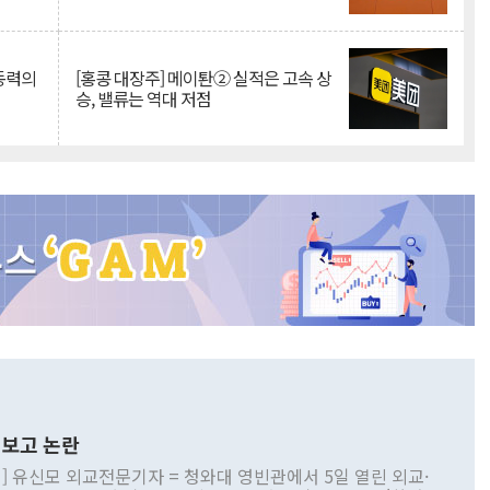
 동력의
[홍콩 대장주] 메이퇀② 실적은 고속 상
승, 밸류는 역대 저점
보고 논란
] 유신모 외교전문기자 = 청와대 영빈관에서 5일 열린 외교·