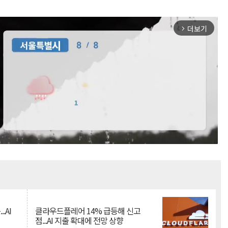
더보기
arrow_forward_ios
Mute
.AI
클라우드플레어 14% 급등해 신고
점...AI 지출 확대에 전망 상향