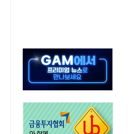
위 상승으로 피서객 7명 고립…전원 구조
별똥별 멍' 운영…페르세우스 유성우 관측
시간당 50mm 이상 폭우…호우경보 발효
0대 숨져…온열질환 여부 조사
능시험 오전 집중 편성…체감온도 38도 넘으면 중단
누르기 방지법' 전면 재검토 지시