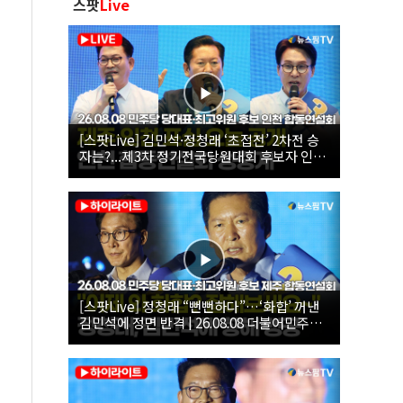
스팟
Live
[스팟Live] 김민석·정청래 ‘초접전’ 2차전 승
자는?...제3차 정기전국당원대회 후보자 인천
합동연설회 생중계 | 26.08.08
[스팟Live] 정청래 “뻔뻔하다”…‘화합’ 꺼낸
김민석에 정면 반격 | 26.08.08 더불어민주당
당대표·최고위원 후보 제주 합동연설회