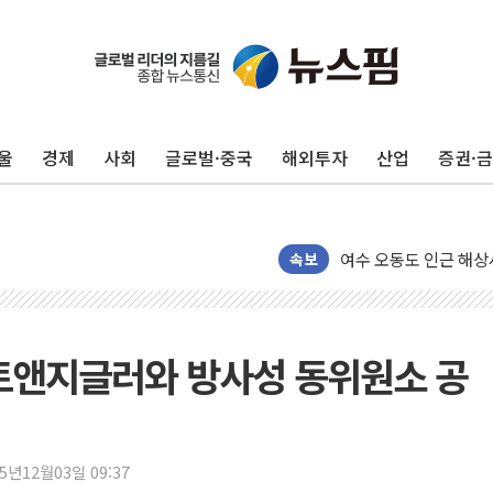
美, 이란전 출구전략 
강릉·동해·삼척 시간당
폐기물 수거하다 참변
울
경제
사회
글로벌·중국
해외투자
산업
증권·
서울 중랑구 주택가서 
李대통령 "결혼 때문에 
여수 오동도 인근 해상
추미애, '위안부' 피해
속보
인천 선재도 갯벌서 해루
인천서 말다툼 중 어머니
'화합' 꺼낸 김민석에
트앤지글러와 방사성 동위원소 공
李대통령, ISA 개편 
동해중부 전 해상 풍랑
연일 폭염에 온열질환 
25년12월03일 09:37
中 전방위 아파트 부양