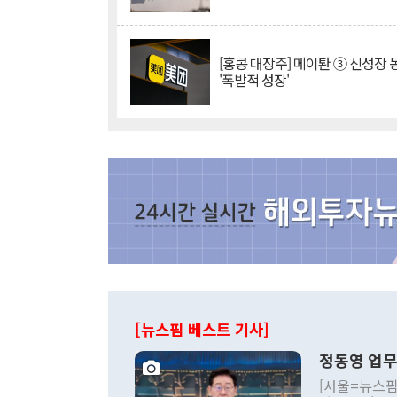
[홍콩 대장주] 메이퇀 ③ 신성장
'폭발적 성장'
[뉴스핌 베스트 기사]
정동영 업무
[서울=뉴스핌