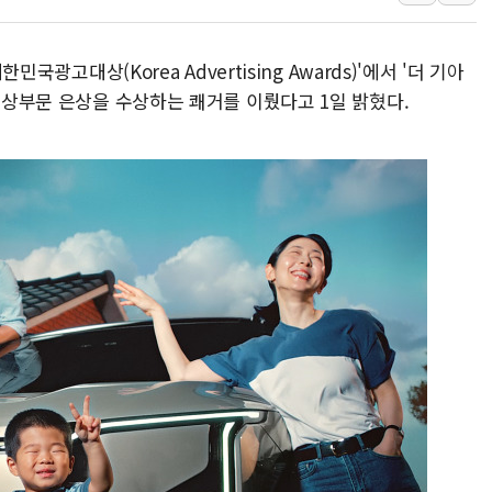
폭염 누그러지고 가뭄 숙지나...경북동해안권 8
사우디·튀르키예·파키스탄, '공동방위협정' 체
민국광고대상(Korea Advertising Awards)'에서 '더 기아
신길동 신축도 3.3㎡당 7250만원…써밋 클라
V영상부문 은상을 수상하는 쾌거를 이뤘다고 1일 밝혔다.
용산공원·그린벨트로 또 충돌…반복되는 국토부
[AI 부동산 투데이] 특공 전략도 '극과 극'…
[코인시황] 비트코인 6만4000달러대 횡보…고