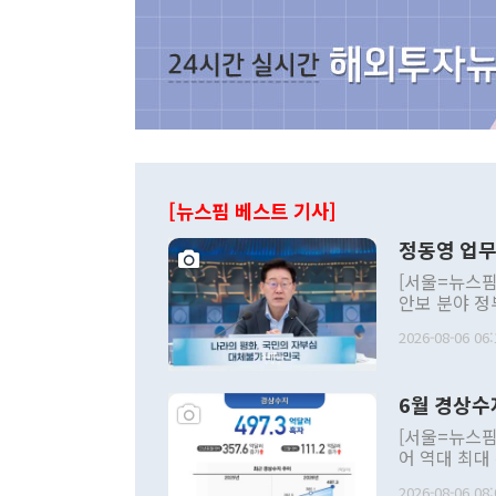
[뉴스핌 베스트 기사]
정동영 업무
[서울=뉴스핌
안보 분야 정
평화공존 발전
2026-08-06 06:
발언 중에는 
언한 것이 있
령은 공개적으
6월 경상수
주의적 희망에
관의 대북 정
[서울=뉴스핌
관 부처 장관
어 역대 최대
관의 무리한 
출 호조로 월
다. [정동영 통일부 장관이 지난달 23일 오후 서울 종로구 정부서울청사에
2026-08-06 08: