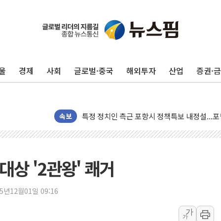
[종합] 美 7월 고용 2만3000명 감소 '쇼크'…
[사진] 이슬람 수니파 3개국, 공동방위협정 체
뉴욕증시 개장 전 특징주...아틀라시안·클
울
경제
사회
글로벌·중국
해외투자
산업
증권·
보훈부, 미 DPAA와 MOU… "6·25 미군 실종
트럼프 "금리 내려야"…파월 때와 달리 워시엔
특정 정치인 측근 포항시 정책특보 내정설...포
李 "해남 태양광, 대한민국 다음 100년 밑거
속보
李 대통령, '6시간 마라톤 부동산 2차 회의' 
트럼프, 中 겨냥 폴리실리콘 관세 15% 부과
[사진] 빈살만과 에르도안의 만남
대상 '2관왕' 쾌거
이란와이어 "이란 최고지도자 위독…곧 사망해
남동발전, 해남군에 국내 최대 규모 400MW 
25년12월01일 09:16
[인도증시] 중동 불안 속 유가 상승에 소폭 하락
가
가
황희 '폐버스 청년주택' SNS 글 역풍에 "정부