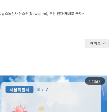
뉴스통신사 뉴스핌(Newspim), 무단 전재-재배포 금지>
맨위로
더보기
arrow_forward_ios