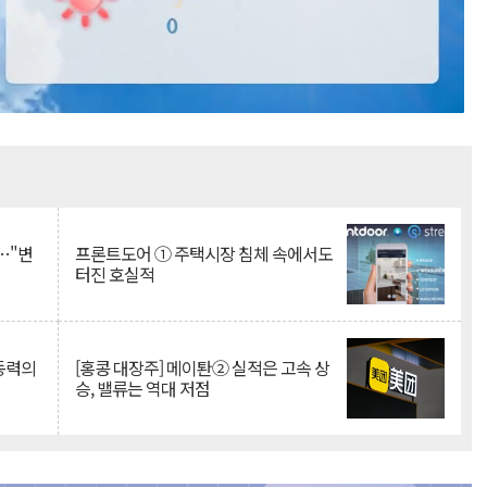
Mute
…"변
프론트도어 ① 주택시장 침체 속에서도
터진 호실적
 동력의
[홍콩 대장주] 메이퇀② 실적은 고속 상
승, 밸류는 역대 저점