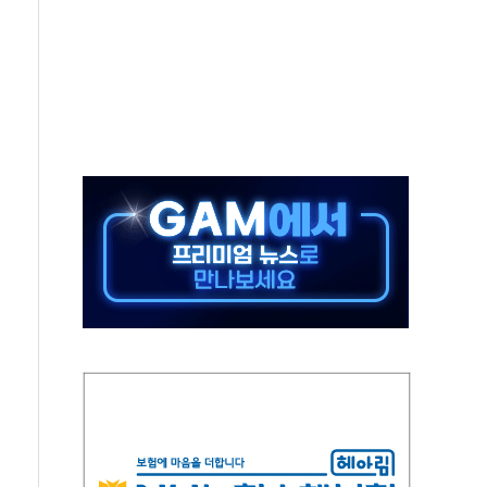
~9일 최대 100mm 호우
결… 수니파 국가들의 새 안보 협력 구도
비온 59㎡ 18억원대
-서울시 '정책 엇박자'
생애최초만 경쟁 치열
래·ETF 매수에도 고유가·금리·입법 지연 '삼중 부담'