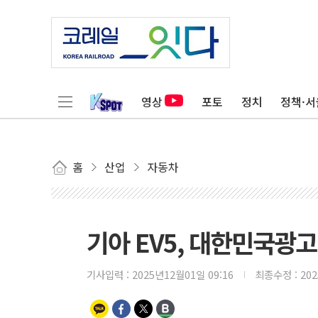
영상
포토
정치
정책·서
홈
산업
자동차
기아 EV5, 대한민국광고
기사입력 :
2025년12월01일 09:16
최종수정 :
20