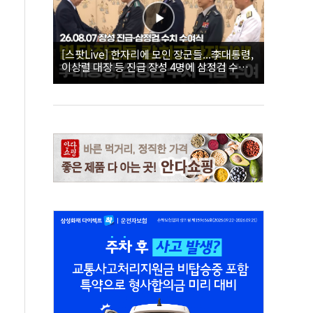
[스팟Live] 한자리에 모인 장군들...李대통령,
이상렬 대장 등 진급 장성 4명에 삼정검 수치
직접 수여｜26.08.07 장성 진급·삼정검 수치
수여식