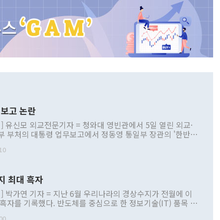
보고 논란
] 유신모 외교전문기자 = 청와대 영빈관에서 5일 열린 외교·
부 부처의 대통령 업무보고에서 정동영 통일부 장관의 '한반도
 구상'과 업무보고 발언이 논란을 빚고 있다. 이날 정 장관의
10
정부 내 조율을 거치지 않은 사안을 정책으로 추진하겠다고 공
는가 하면 사실 관계에 맞지 않은 설명도 있었다. 이재명 대통
로 신중을 기해 달라고 경고했고, 조현 외교부 장관은 '이상
지 최대 흑자
 근거한 비현실적 구상'이라는 비판을 내놨다. 그동안 정 장
책 관련 발언이 물의를 빚은 적은 여러 번 있지만 대통령과 유
] 박가연 기자 = 지난 6월 우리나라의 경상수지가 전월에 이
이 공개적으로 부정적 입장을 표명한 것은 이례적이다. 정 장
 흑자를 기록했다. 반도체를 중심으로 한 정보기술(IT) 품목 수
대북 접근법과 월권을 제어해야 한다는 목소리도 높아지고 있
간 상품수출이 처음으로 1000억달러를 넘어선 영향이다. [자
00