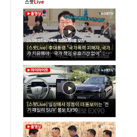
스팟
Live
[스팟Live] 李대통령 "국가폭력 피해자, 국가
가 치유해야…국가 책임 유효기간 없어"｜
26.08.07 국가폭력 피해자 위로 오찬
[스팟Live] 일상에서 장점이 더 돋보이는 '전
기 패밀리 SUV' 볼보 EX90