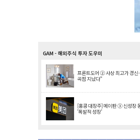
GAM
- 해외주식 투자 도우미
프론트도어 ② 사상 최고가 경신
곡점 지났다"
[홍콩 대장주] 메이퇀 ③ 신성장
'폭발적 성장'