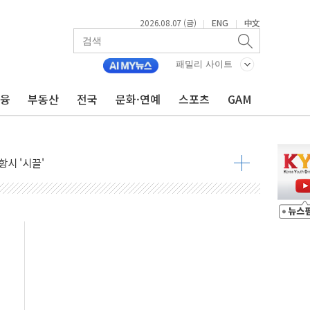
2026.08.07 (금)
ENG
中文
|
|
9월 금리 인상 기대 후퇴
결
패밀리 사이트
라우드플레어·태양광주↑ VS 트레이드데스크·웬디스↓
금융
부동산
전국
문화·연예
스포츠
GAM
자 7359명 끝까지 찾겠다"
 톤 낮춰
항시 '시끌'
름…수도권 집중 완화 전환점"
주재… "전폭적 공급 확대·속도전 총력"
…美 태양광주 급등
도 놀랍지 않아"
태양광 착공…여의도 1.6배 규모
...금융주 낙폭 커
정책 아냐" 해명