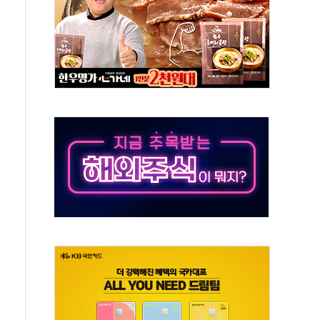
…공습 한계·탄약 부족 현실화
50㎜ 폭우…강원 동해안 강한 비 이어져
 환경미화원 수거차에 치여 사망
동…60대 남성 2명 숨져
보는 일 없게"…'결혼 페널티' 22개 과제 손본다
터보트 전복…1명 사망·1명 실종
의 날 참석..."국제적 시민 연대로 목소리 내야"
 실종 60대 나흘만에 숨진 채 발견
 살해 10대 아들 체포
' 받아친 정청래…제주 연설서 신경전 고조