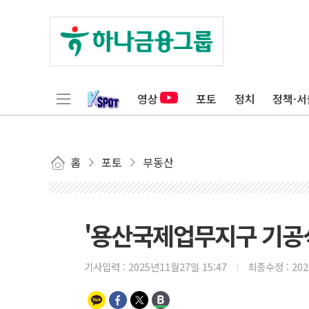
영상
포토
정치
정책·서
홈
포토
부동산
'용산국제업무지구 기공식
기사입력 :
2025년11월27일 15:47
최종수정 :
20