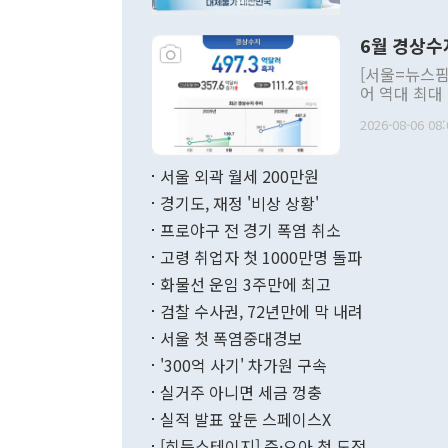
언한 것이 있
령은 공개적으
6월 경상수
주의적 희망에
관의 대북 정
[서울=뉴스핌
관 부처 장관
어 역대 최대
관의 무리한 
출 호조로 월
다. [정동영 통일부 장관이 지난달 23일 오후 서울 종로구 정부서울청사에
2026-08-06 08:
료=한국은행] 한국은행이 6일 발표한 '2026년 6월 국제수지(잠정)'에
서 취임 1주년 
면 지난 6월
부 장관 권한
1000만달러
서울 외곽 월세 200만원
발전 구상'을
이에 따라 올
적 갈등 해결
경기도, 재정 '비상 상황'
했다. 경상수
결과 혐오의 
9000만달러
프로야구 전 경기 폭염 취소
년간의 CVI
지 기준 상품
고령 취업자 첫 1000만명 돌파
무너졌다고도 
며 월간 기준
현실을 바꾸는
달러로 38.
화물선 운임 3주만에 최고
를 평화 체제
196.9% 급
검찰 수사권, 72년만에 막 내려
함께 4자 대
수출은 160
지만 이 대통
서울 첫 폭염중대경보
(18.6%) 
화공존 정책이
했다. 통관 기
'300억 사기' 차가원 구속
다"고 지적했
(16.4%)
투리가 잡혀 
실거주 아니면 세금 껑충
월(-10억9
쁜 상황이 초
증가와 유류할
실적 발표 앞둔 스페이스X
9·19 군사
기록했지만 
[히든스테이지] 즌·오아 첫 도전
"우리의 선의