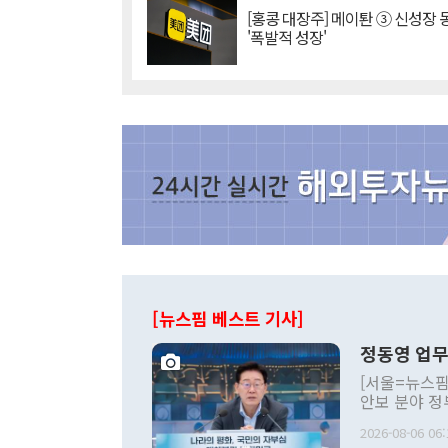
[홍콩 대장주] 메이퇀 ③ 신성장
'폭발적 성장'
[뉴스핌 베스트 기사]
정동영 업무
[서울=뉴스핌
안보 분야 정
평화공존 발전
2026-08-06 06:
발언 중에는 