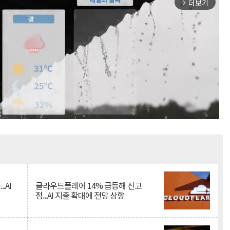
더보기
arrow_forward_ios
Mute
.AI
클라우드플레어 14% 급등해 신고
점...AI 지출 확대에 전망 상향