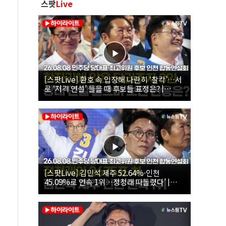
스팟
Live
[스팟Live] 환호 속 입장해 나란히 ‘찰칵’…서
로 ‘저격 연설’ 들을 때 후보들 표정은? |
26.08.08 더불어민주당 당대표·최고위원 후
보 인천 합동연설회
[스팟Live] 김민석 제주 52.64%·인천
45.09%로 연속 1위…정청래 따돌렸다’ |
26.08.08 더불어민주당 당대표·최고위원 후
보 인천 합동연설회