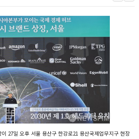
美, 이란전 출구전략 만지작
강릉·동해·삼척 시간당 최대 
폐기물 수거하다 참변…60대
서울 중랑구 주택가서 흉기 난
李대통령 "결혼 때문에 손해 
여수 오동도 인근 해상서 모
추미애, '위안부' 피해자 기림
인천 선재도 갯벌서 해루질 중
인천서 말다툼 중 어머니 흉기
'화합' 꺼낸 김민석에 '뻔뻔
장이 27일 오후 서울 용산구 한강로21 용산국제업무지구 현장