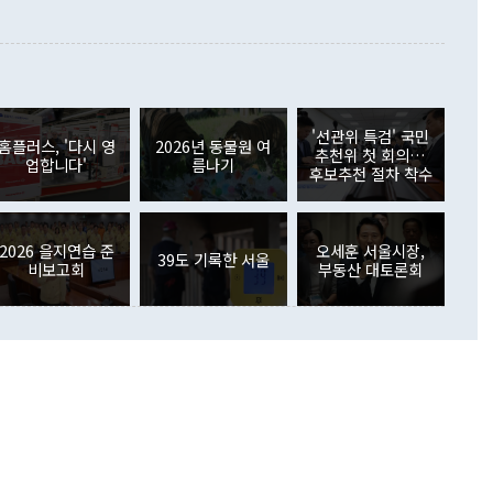
 본원소득수지는 배당소득을 중심으로 32억7000만달러 흑자
이 들 때도 있다"며 부정적으로 반응했다. 조현 외교부 장
월(21억7000만달러)보다 흑자 폭이 확대됐다. 배당소득수지
 사후 브리핑에서 정 장관이 언급한 '4자 회담'에 대해 "이상
이 늘어난 데다 전월 분기배당에 따른 기저효과로 배당지급이
 어떤 희망이라 하더라도 그건 아직 조율되지 않은 방법"이
6000만달러 흑자를 나타냈다. 금융계정 순자산은 6월 중 467
들께서 디스카운트해 주시면 좋겠다"고 선을 그었다. 정 장관
러 증가해 월간 기준 역대 최대 증가 폭을 기록했다. 종전 최대
아 블라디보스토크에서 열리는 '동방경제포럼(EEF)'을 언급하
월(369억9000만달러)을 넘어선 것이다. 직접투자에서는 내국
원에서 (참석을) 검토하고 있다"고 발언한 데 대해서도 조 장관
가 80억1000만달러, 외국인의 국내투자가 46억3000만달러
'선관위 특검' 국민
외교부의 몫"이라며 "아직 거기까지 진도가 나가지 않았다"고
홈플러스, '다시 영
2026년 동물원 여
. 증권투자에서는 외국인의 국내 주식 매도세가 이어졌다. 외
추천위 첫 회의…
업합니다'
름나기
장관이 이날 소개한 대북 구상과 설명은 정부 내 조율을 거치지
주식 투자는 차익실현 매도 등의 영향으로 316억1000만달러
후보추천 절차 착수
서 문제가 있다. 특히 주적 표현 대체와 국호 사용, 9·19 군
(-310억5000만달러)에 이어 역대 최대 순매도 기록을 다시
 4자회담 추진 등은 통일부 장관이 결정할 사안이 아니어서 월
국인의 국내 채권투자는 세계국채지수(WGBI) 자금 유입에도
이 나오고 있다. 이 대통령은 정 장관의 업무보고를 듣고 난
도래 영향으로 증가 폭이 줄어든 52억9000만달러를 기록했
무보고에 발표했다고 승인난 건 아니다"라고 재차 확인했다. 정
2026 을지연습 준
오세훈 서울시장,
 해외 증권투자는 주식을 중심으로 35억6000만달러 증가했
39도 기록한 서울
비보고회
부동산 대토론회
통은 "정 장관의 발언 내용은 대부분 국가안전보장회의(NSC)
newspim.com
된 사안이 아닌 정 장관의 개인적 생각에 가깝다"며 "안보 관
이 정부의 공식 정책이 아닌 사안을 추진하겠다고 업무보고를
 면전에서 '국군통수권자가 나서야 한다'고 주장한 것은 심각
 5일 청와대 영빈관에서 열린 통일
 외교 안보 부처 업무보고에서 발언하고 있다. [사진=청와대]
장이 현 시점에서 이미 참고가 될 수 없는 과거의 경험 또는 사
식에 기반하고 있다는 것이다. 정 장관이 주장하는 구상은 급
 있는 북한의 전략과 한반도 및 국제 정세를 전혀 반영하지
 비판이 제기되고 있다. 정 장관이 "흘러간 선(先)비핵화만