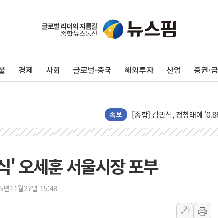
울
경제
사회
글로벌·중국
해외투자
산업
증권·
포항시 재난예산 40억 긴급 
울진·영덕 '호우특보'-포항 '
[종합] 김민석, 정청래에 '0.86
속보
인천 합동연설회 나선 송영길
김민석, 2주차 제주·인천 경선서
인사하는 김민석 당대표 후보
' 오세훈 서울시장 포부
[속보] 민주, 제주·인천 경선 결
[속보] 민주, 인천 경선 결과 발
25년11월27일 15:48
[속보] 민주, 제주 경선 결과 발
가
이번주 국내 주요 금융일정(8.1
가