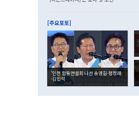
로 전환됐다.
으로 약간의 의문
를 기록해 전
관은 업무보고
는 배당수입
주의에 근거한
줄면서 25억
[주요포토]
라며 "여러분
억1000만달
이 9월 러시
였던 올해 3
며 "정부 차
인의 해외투자
은 "그것은 
각각 증가했다
잘랐다. 정 
국인의 국내 
않았다는 점에
감소하며 전월
사합의 복원,
경신했다. 외
권이라는 지적
분기 말 만기
뒤 "여기 업
다. 내국인의
'인천 합동연설회 나선 송영길·정청래
부의 한 소식
다. eoyn2@
·김민석
를 거쳐 결정
련 부처 장관
하고 대통령의
한 문제"라고 지적했다. 이재명 대통령이
외교 국방 등
2026.08.05 ◆시대착오적 접근, 대북 인식 오류 더욱 문제인 것은 정 장관
의 이같은 주
실과 다른 인
격히 변화하고
못하고 있다는