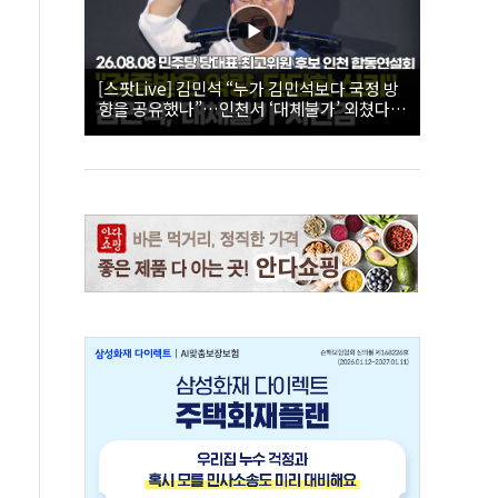
[스팟Live] 김민석 “누가 김민석보다 국정 방
향을 공유했나”…인천서 ‘대체불가’ 외쳤다 |
26.08.08 더불어민주당 당대표·최고위원 후
보 인천 합동연설회