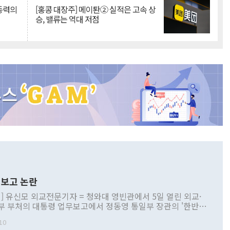
 동력의
[홍콩 대장주] 메이퇀② 실적은 고속 상
승, 밸류는 역대 저점
보고 논란
] 유신모 외교전문기자 = 청와대 영빈관에서 5일 열린 외교·
부 부처의 대통령 업무보고에서 정동영 통일부 장관의 '한반도
 구상'과 업무보고 발언이 논란을 빚고 있다. 이날 정 장관의
10
정부 내 조율을 거치지 않은 사안을 정책으로 추진하겠다고 공