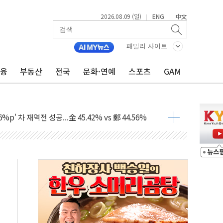
2026.08.09 (일)
ENG
中文
|
|
패밀리 사이트
금융
부동산
전국
문화·연예
스포츠
GAM
투입…고수온 양식장 복구·지원 '총력'
산사태 주의보'...경북도, 호우 피해·통제구간 없어
%p' 차 재역전 성공...金 45.42% vs 鄭 44.56%
·정청래·김민석 당대표 후보
 정청래에 승리...47.75% vs 42.08%
과 발표...김민석 47.75% 정청래 42.08%
표...김민석 45.09% 정청래 43.27% 송영길 11.63%
표...김민석 52.64% 정청래 39.89% 송영길 7.47%
0~8.14)