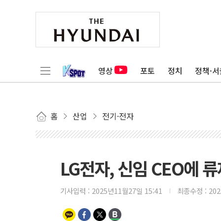
영상
포토
정치
정책·서
홈
산업
전기·전자
LG전자, 신임 CEO에
기사입력 :
2025년11월27일 15:41
최종수정 :
20