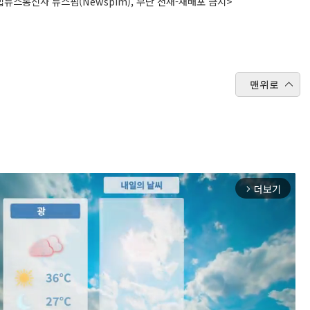
뉴스통신사 뉴스핌(Newspim), 무단 전재-재배포 금지>
맨위로
더보기
arrow_forward_ios