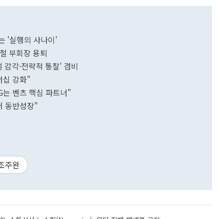
는 '실행의 사나이'
학철 부회장 용퇴
로벌 감각·전략적 통찰' 겸비
너십 강화"
LG는 벤츠 핵심 파트너"
어 동반성장"
조주완