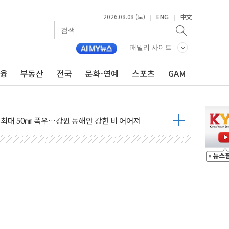
2026.08.08 (토)
ENG
中文
|
|
패밀리 사이트
금융
부동산
전국
문화·연예
스포츠
GAM
(8.10~8.14)
만지작…공습 한계·탄약 부족 현실화
 최대 50㎜ 폭우…강원 동해안 강한 비 어어져
…60대 환경미화원 수거차에 치여 사망
흉기 난동…60대 남성 2명 숨져
손해 보는 일 없게"…'결혼 페널티' 22개 과제 손본다
서 모터보트 전복…1명 사망·1명 실종
자 기림의 날 참석..."국제적 시민 연대로 목소리 내야"
질 중 실종 60대 나흘만에 숨진 채 발견
 흉기 살해 10대 아들 체포
 '뻔뻔' 받아친 정청래…제주 연설서 신경전 고조