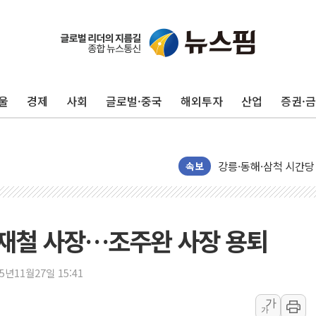
울
경제
사회
글로벌·중국
해외투자
산업
증권·
이번주 국내 주요 금융일정
美, 이란전 출구전략 
강릉·동해·삼척 시간당
속보
폐기물 수거하다 참변
서울 중랑구 주택가서 
李대통령 "결혼 때문에 
 류재철 사장…조주완 사장 용퇴
여수 오동도 인근 해상
추미애, '위안부' 피해
25년11월27일 15:41
인천 선재도 갯벌서 해루
인천서 말다툼 중 어머니
가
가
'화합' 꺼낸 김민석에