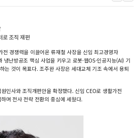
李대통령, ISA 개편 
동해중부 전 해상 풍랑
연일 폭염에 온열질환 
탁
터로 조직 재편
中 전방위 아파트 부양
인제 용대리 계곡서 수
생활가전 경쟁력을 이끌어온 류재철 사장을 신임 최고경영자
동해시, 11~14일 '
과 냉난방공조 핵심 사업을 키우고 로봇·웹OS·인공지능(AI) 기
강원 중·남부 동해안 
더하는 것이 목표다. 조주완 사장은 세대교체 기조 속에서 용퇴
청양 밭에서 일하던 9
폭염에 車 운전면허 기
년 임원인사와 조직개편안을 확정했다. 신임 CEO로 생활가전
임하며 전사 전략 전환의 중심에 세웠다.