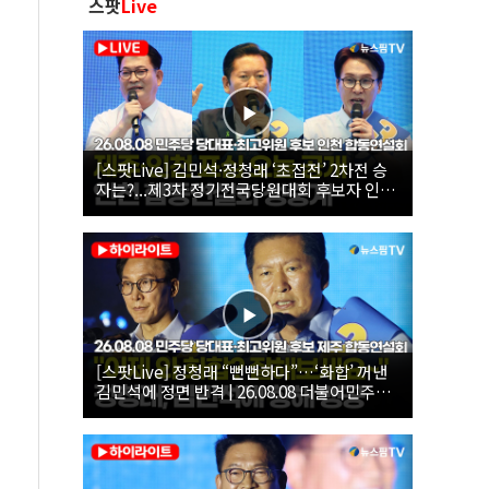
스팟
Live
[스팟Live] 김민석·정청래 ‘초접전’ 2차전 승
자는?...제3차 정기전국당원대회 후보자 인천
합동연설회 생중계 | 26.08.08
[스팟Live] 정청래 “뻔뻔하다”…‘화합’ 꺼낸
김민석에 정면 반격 | 26.08.08 더불어민주당
당대표·최고위원 후보 제주 합동연설회