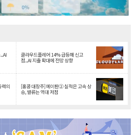
Mute
.AI
클라우드플레어 14% 급등해 신고
점...AI 지출 확대에 전망 상향
 동력의
[홍콩 대장주] 메이퇀② 실적은 고속 상
승, 밸류는 역대 저점