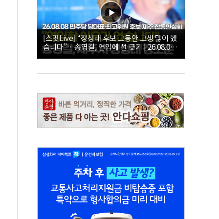
[스팟Live] “정청래 후보 그동안 고생 많이 했
습니다”…송영길, 연임에 선 긋기 | 26.08.08
더불어민주당 당대표·최고위원 후보 제주 합
동연설회