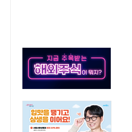
재검토 지시…與 "적극 환영"·野 "졸속 국정"
주의보…10일까지 최대 3.5m 높은 물결
사망 23명…정부, 비상대응기구 가동
, 수도 베이징도 부동산 규제 철폐
위 상승으로 피서객 7명 고립…전원 구조
별똥별 멍' 운영…페르세우스 유성우 관측
시간당 50mm 이상 폭우…호우경보 발효
0대 숨져…온열질환 여부 조사
능시험 오전 집중 편성…체감온도 38도 넘으면 중단