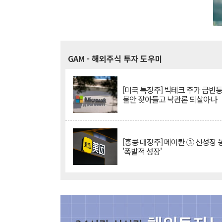
GAM
- 해외주식 투자 도우미
[미국 특징주] 빅테크 주가 급반등..
불안 잦아들고 낙관론 되살아나
[홍콩 대장주] 메이퇀 ③ 신성장
'폭발적 성장'