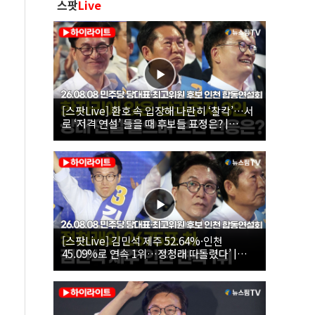
스팟
Live
[스팟Live] 환호 속 입장해 나란히 ‘찰칵’…서
로 ‘저격 연설’ 들을 때 후보들 표정은? |
26.08.08 더불어민주당 당대표·최고위원 후
보 인천 합동연설회
[스팟Live] 김민석 제주 52.64%·인천
45.09%로 연속 1위…정청래 따돌렸다’ |
26.08.08 더불어민주당 당대표·최고위원 후
보 인천 합동연설회