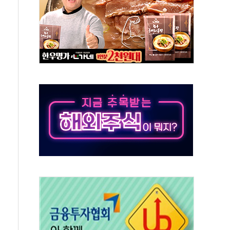
보는 일 없게"…'결혼 페널티' 22개 과제 손본다
터보트 전복…1명 사망·1명 실종
의 날 참석..."국제적 시민 연대로 목소리 내야"
 실종 60대 나흘만에 숨진 채 발견
 살해 10대 아들 체포
' 받아친 정청래…제주 연설서 신경전 고조
지시…與 "적극 환영"·野 "졸속 국정"