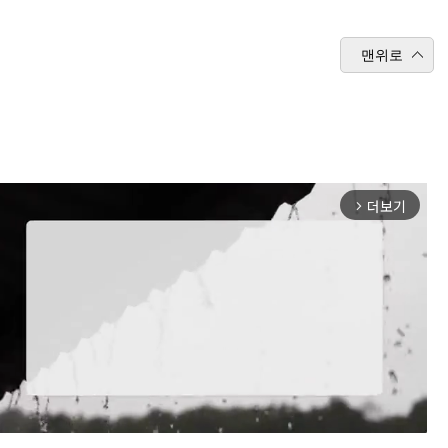
맨위로
더보기
arrow_forward_ios