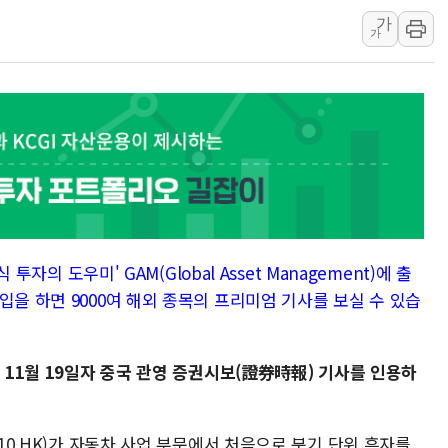
李대통령 "결혼 때문에 손해 
가
가
여수 오동도 인근 해상서 모
추미애, '위안부' 피해자 기림
인천 선재도 갯벌서 해루질 중
인천서 말다툼 중 어머니 흉기
'화합' 꺼낸 김민석에 '뻔뻔
李대통령, ISA 개편 재검토 
 투자의 도우미' GAM(Global Asset Management)에 출
입을 하면 9000여 해외 종목의 프리미엄 기사를 보실 수 있습
, 11월 19일자 중국 관영 증권시보(證券時報) 기사를 인용하
810.HK)가 자동차 사업 부문에서 처음으로 분기 단위 흑자를