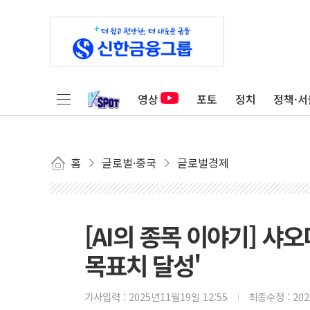
영상
포토
정치
정책·서
홈
글로벌·중국
글로벌경제
[AI의 종목 이야기] 샤오
목표치 달성'
기사입력 :
2025년11월19일 12:55
최종수정 :
20