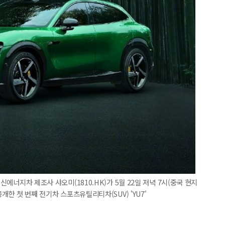
신에너지차 제조사 샤오미(1810.HK)가 5월 22일 저녁 7시(중국 현지
공개한 첫 번째 전기차 스포츠유틸리티차(SUV) 'YU7'