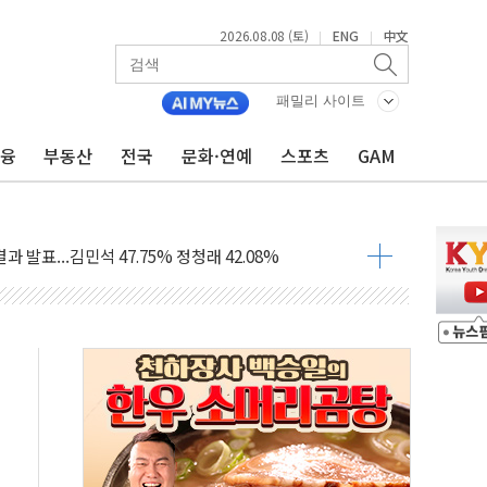
2026.08.08 (토)
ENG
中文
|
|
산사태 주의보'...경북도, 호우 피해·통제구간 없어
패밀리 사이트
%p' 차 재역전 성공...金 45.42% vs 鄭 44.56%
·정청래·김민석 당대표 후보
금융
부동산
전국
문화·연예
스포츠
GAM
 정청래에 승리...47.75% vs 42.08%
과 발표...김민석 47.75% 정청래 42.08%
표...김민석 45.09% 정청래 43.27% 송영길 11.63%
표...김민석 52.64% 정청래 39.89% 송영길 7.47%
0~8.14)
…공습 한계·탄약 부족 현실화
50㎜ 폭우…강원 동해안 강한 비 이어져
 환경미화원 수거차에 치여 사망
동…60대 남성 2명 숨져