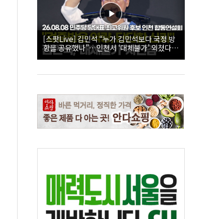
[스팟Live] 김민석 “누가 김민석보다 국정 방
향을 공유했나”…인천서 ‘대체불가’ 외쳤다 |
26.08.08 더불어민주당 당대표·최고위원 후
보 인천 합동연설회