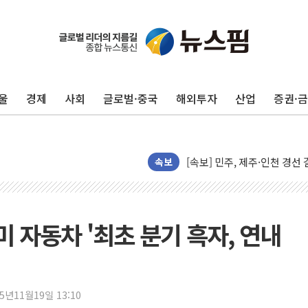
울진·영덕 '호우특보'-포항 '
[종합] 김민석, 정청래에 '0.86
인천 합동연설회 나선 송영길
울
경제
사회
글로벌·중국
해외투자
산업
증권·
김민석, 2주차 제주·인천 경선서
인사하는 김민석 당대표 후보
[속보] 민주, 제주·인천 경선 결
속보
[속보] 민주, 인천 경선 결과 발
[속보] 민주, 제주 경선 결과 발
이번주 국내 주요 금융일정(8.1
미 자동차 '최초 분기 흑자, 연내
美, 이란전 출구전략 만지작
강릉·동해·삼척 시간당 최대 
폐기물 수거하다 참변…60대
25년11월19일 13:10
서울 중랑구 주택가서 흉기 난