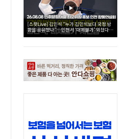
[스팟Live] 김민석 “누가 김민석보다 국정 방
향을 공유했나”…인천서 ‘대체불가’ 외쳤다 |
26.08.08 더불어민주당 당대표·최고위원 후
보 인천 합동연설회