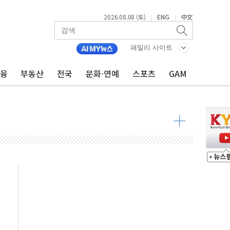
2026.08.08 (토)
ENG
中文
|
|
투입…고수온 양식장 복구·지원 '총력'
산사태 주의보'...경북도, 호우 피해·통제구간 없어
패밀리 사이트
%p' 차 재역전 성공...金 45.42% vs 鄭 44.56%
금융
부동산
전국
문화·연예
스포츠
GAM
·정청래·김민석 당대표 후보
 정청래에 승리...47.75% vs 42.08%
과 발표...김민석 47.75% 정청래 42.08%
표...김민석 45.09% 정청래 43.27% 송영길 11.63%
표...김민석 52.64% 정청래 39.89% 송영길 7.47%
0~8.14)
…공습 한계·탄약 부족 현실화
50㎜ 폭우…강원 동해안 강한 비 이어져
 환경미화원 수거차에 치여 사망
동…60대 남성 2명 숨져