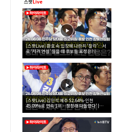
스팟
Live
[스팟Live] 환호 속 입장해 나란히 ‘찰칵’…서
로 ‘저격 연설’ 들을 때 후보들 표정은? |
26.08.08 더불어민주당 당대표·최고위원 후
보 인천 합동연설회
[스팟Live] 김민석 제주 52.64%·인천
45.09%로 연속 1위…정청래 따돌렸다’ |
26.08.08 더불어민주당 당대표·최고위원 후
보 인천 합동연설회