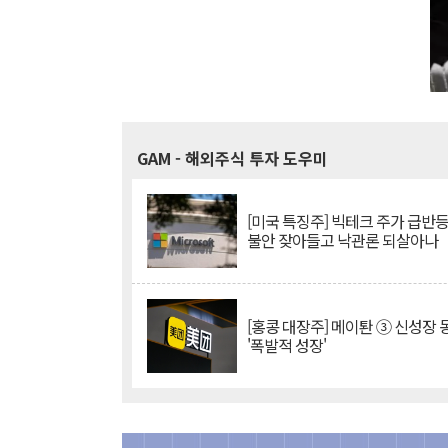
GAM
- 해외주식 투자 도우미
[미국 특징주] 빅테크 주가 급반등..
불안 잦아들고 낙관론 되살아나
[홍콩 대장주] 메이퇀 ③ 신성장
'폭발적 성장'