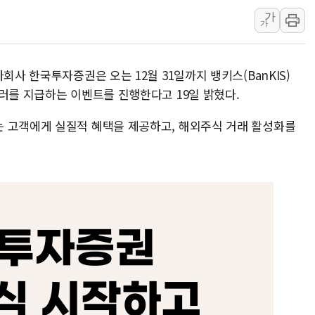
가
李대통령 "결혼 때문에 손해 
가
여수 오동도 인근 해상서 모
추미애, '위안부' 피해자 기림
회사 한국투자증권은 오는 12월 31일까지 뱅키스(BanKIS)
인천 선재도 갯벌서 해루질 중
러를 지급하는 이벤트를 진행한다고 19일 밝혔다.
인천서 말다툼 중 어머니 흉기
'화합' 꺼낸 김민석에 '뻔뻔
 고객에게 실질적 혜택을 제공하고, 해외주식 거래 활성화를