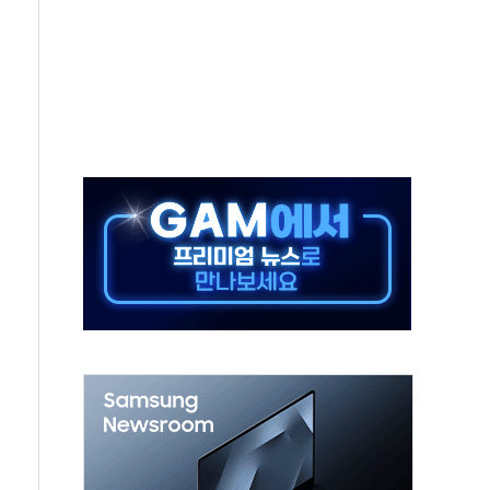
보는 일 없게"…'결혼 페널티' 22개 과제 손본다
터보트 전복…1명 사망·1명 실종
의 날 참석..."국제적 시민 연대로 목소리 내야"
 실종 60대 나흘만에 숨진 채 발견
 살해 10대 아들 체포
' 받아친 정청래…제주 연설서 신경전 고조