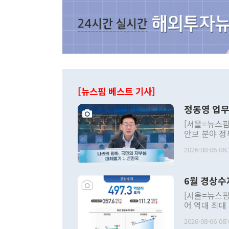
[뉴스핌 베스트 기사]
정동영 업무
[서울=뉴스핌
안보 분야 정
평화공존 발전
2026-08-06 06:
발언 중에는 
언한 것이 있
령은 공개적으
6월 경상수
주의적 희망에
관의 대북 정
[서울=뉴스핌
관 부처 장관
어 역대 최대
관의 무리한 
출 호조로 월
다. [정동영 통일부 장관이 지난달 23일 오후 서울 종로구 정부서울청사에
2026-08-06 08:
료=한국은행] 한국은행이 6일 발표한 '2026년 6월 국제수지(잠정)'에