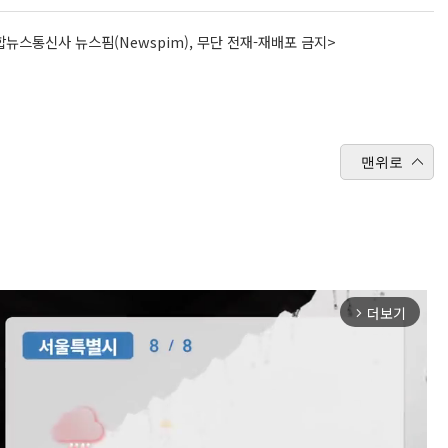
뉴스통신사 뉴스핌(Newspim), 무단 전재-재배포 금지>
맨위로
더보기
arrow_forward_ios