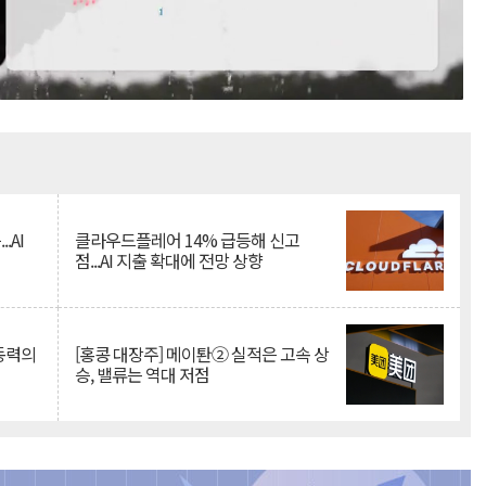
Mute
.AI
클라우드플레어 14% 급등해 신고
점...AI 지출 확대에 전망 상향
 동력의
[홍콩 대장주] 메이퇀② 실적은 고속 상
승, 밸류는 역대 저점