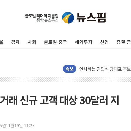
포항시 재난예산 40억 긴급 
울진·영덕 '호우특보'-포항 '
[종합] 김민석, 정청래에 '0.86
울
경제
사회
글로벌·중국
해외투자
산업
증권·
인천 합동연설회 나선 송영길
김민석, 2주차 제주·인천 경선서
인사하는 김민석 당대표 후보
[속보] 민주, 제주·인천 경선 결
속보
[속보] 민주, 인천 경선 결과 발
[속보] 민주, 제주 경선 결과 발
이번주 국내 주요 금융일정(8.1
거래 신규 고객 대상 30달러 지
美, 이란전 출구전략 만지작
강릉·동해·삼척 시간당 최대 
폐기물 수거하다 참변…60대
25년11월19일 11:27
서울 중랑구 주택가서 흉기 난