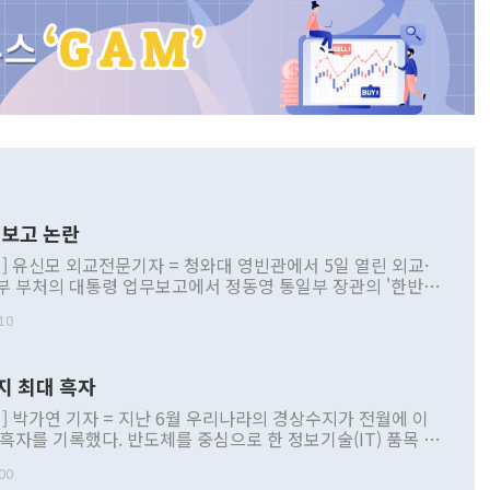
보고 논란
] 유신모 외교전문기자 = 청와대 영빈관에서 5일 열린 외교·
부 부처의 대통령 업무보고에서 정동영 통일부 장관의 '한반도
 구상'과 업무보고 발언이 논란을 빚고 있다. 이날 정 장관의
10
정부 내 조율을 거치지 않은 사안을 정책으로 추진하겠다고 공
는가 하면 사실 관계에 맞지 않은 설명도 있었다. 이재명 대통
로 신중을 기해 달라고 경고했고, 조현 외교부 장관은 '이상
지 최대 흑자
 근거한 비현실적 구상'이라는 비판을 내놨다. 그동안 정 장
책 관련 발언이 물의를 빚은 적은 여러 번 있지만 대통령과 유
] 박가연 기자 = 지난 6월 우리나라의 경상수지가 전월에 이
이 공개적으로 부정적 입장을 표명한 것은 이례적이다. 정 장
 흑자를 기록했다. 반도체를 중심으로 한 정보기술(IT) 품목 수
대북 접근법과 월권을 제어해야 한다는 목소리도 높아지고 있
간 상품수출이 처음으로 1000억달러를 넘어선 영향이다. [자
00
 따르