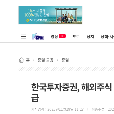
영상
포토
정치
정책·서
홈
증권·금융
증권
한국투자증권, 해외주식 
급
기사입력 :
2025년11월19일 11:27
최종수정 :
20