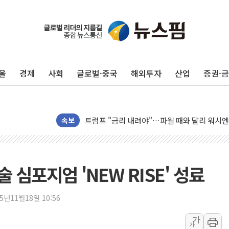
울
경제
사회
글로벌·중국
해외투자
산업
증권·
뉴욕증시 개장 전 특징주...아틀라시안·클
보훈부, 미 DPAA와 MOU… "6·25 미군 실종
트럼프 "금리 내려야"…파월 때와 달리 워시엔
특정 정치인 측근 포항시 정책특보 내정설...포
속보
李 "해남 태양광, 대한민국 다음 100년 밑거
李 대통령, '6시간 마라톤 부동산 2차 회의' 
트럼프, 中 겨냥 폴리실리콘 관세 15% 부과
술 심포지엄 'NEW RISE' 성료
[사진] 빈살만과 에르도안의 만남
이란와이어 "이란 최고지도자 위독…곧 사망해
25년11월18일 10:56
남동발전, 해남군에 국내 최대 규모 400MW 
가
가
[인도증시] 중동 불안 속 유가 상승에 소폭 하락