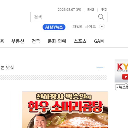
2026.08.07 (금)
ENG
中文
|
|
패밀리 사이트
금융
부동산
전국
문화·연예
스포츠
GAM
라우드플레어·태양광주↑ VS 트레이드데스크·웬디스↓
자 7359명 끝까지 찾겠다"
 톤 낮춰
항시 '시끌'
름…수도권 집중 완화 전환점"
주재… "전폭적 공급 확대·속도전 총력"
…美 태양광주 급등
도 놀랍지 않아"
태양광 착공…여의도 1.6배 규모
...금융주 낙폭 커