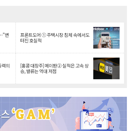
Mute
…"변
프론트도어 ① 주택시장 침체 속에서도
터진 호실적
 동력의
[홍콩 대장주] 메이퇀② 실적은 고속 상
승, 밸류는 역대 저점