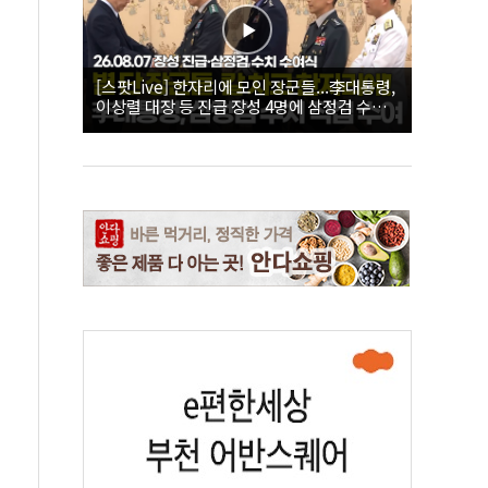
[스팟Live] 한자리에 모인 장군들...李대통령,
이상렬 대장 등 진급 장성 4명에 삼정검 수치
직접 수여｜26.08.07 장성 진급·삼정검 수치
수여식