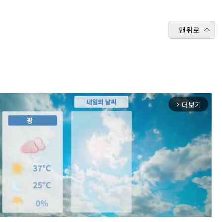
맨위로
더보기
arrow_forward_ios