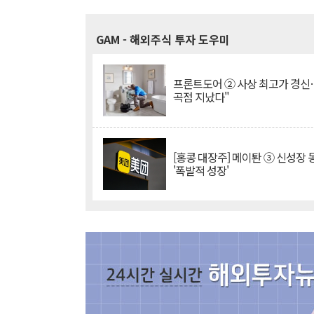
GAM
- 해외주식 투자 도우미
프론트도어 ② 사상 최고가 경신
곡점 지났다"
[홍콩 대장주] 메이퇀 ③ 신성장
'폭발적 성장'