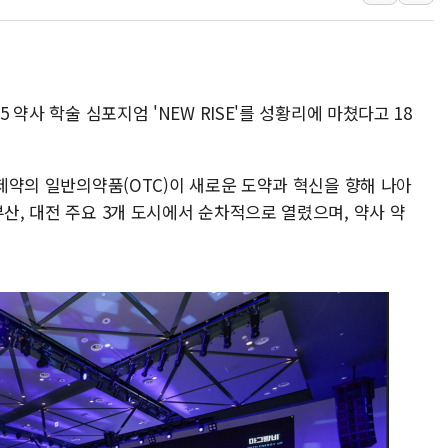
황희 '폐버스 청년주택' SNS 글 역풍에 "정부
폭염 누그러지고 가뭄 숙지나...경북동해안권 8
사우디·튀르키예·파키스탄, '공동방위협정' 체
5 약사 학술 심포지엄 'NEW RISE'를 성황리에 마쳤다고 18
신길동 신축도 3.3㎡당 7250만원…써밋 클라
용산공원·그린벨트로 또 충돌…반복되는 국토부
[AI 부동산 투데이] 특공 전략도 '극과 극'…
아제약의 일반의약품(OTC)이 새로운 도약과 혁신을 향해 나아
[코인시황] 비트코인 6만4000달러대 횡보…고
부산, 대전 주요 3개 도시에서 순차적으로 열렸으며, 약사 약
[베트남 증시] 유동성 부진 지속, 강보합 마감
'찜통더위'에 전력수요 역대 최고치 경신…한낮 