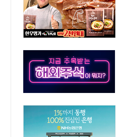
정책 아냐" 해명
~9일 최대 100mm 호우
결… 수니파 국가들의 새 안보 협력 구도
비온 59㎡ 18억원대
-서울시 '정책 엇박자'
생애최초만 경쟁 치열
래·ETF 매수에도 고유가·금리·입법 지연 '삼중 부담'
...석유·가스주 올랐지만 빈그룹이 상쇄
총수요 104.3GW 기록