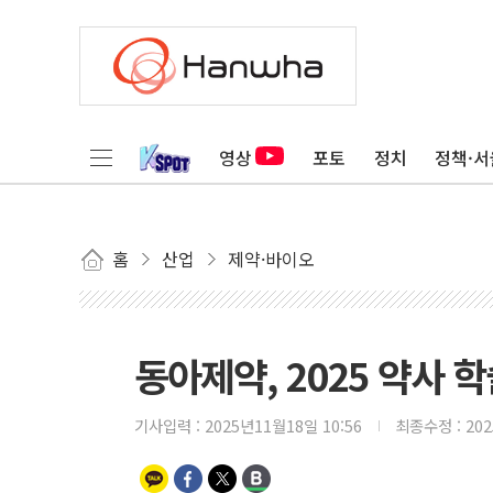
영상
포토
정치
정책·서
홈
산업
제약·바이오
동아제약, 2025 약사 학
기사입력 :
2025년11월18일 10:56
최종수정 :
20