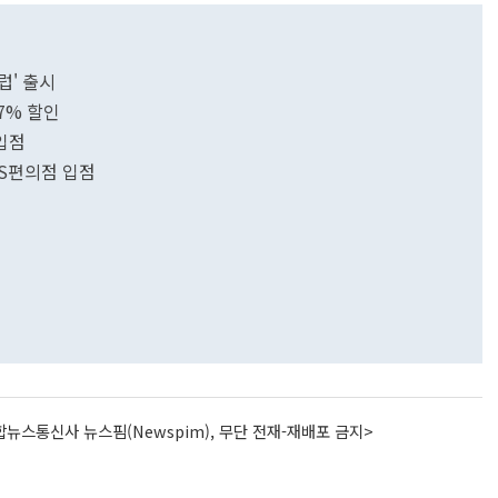
럽' 출시
7% 할인
입점
GS편의점 입점
뉴스통신사 뉴스핌(Newspim), 무단 전재-재배포 금지>