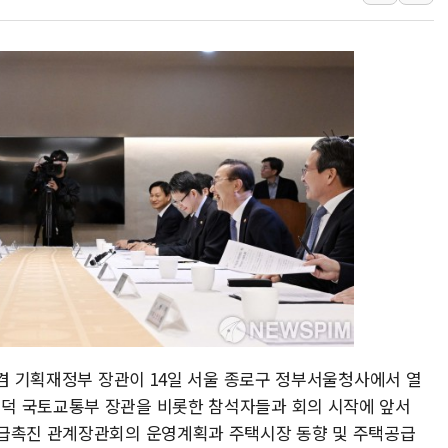
日, 아키타에 일본 최대 
[종합] 李대통령 "취약계
트럼프, 워시 연준의장과
'40도 극한 폭염' 내일
[컨콜] LG유플러스, "파주
李대통령 "국민 체감 못 
현대백화점그룹, 농식품부
삼성전자, 넷리스트와 5
한국앤컴퍼니그룹, "AI는
李대통령 "취약계층 돼 
 겸 기획재정부 장관이 14일 서울 종로구 정부서울청사에서 열
덕 국토교통부 장관을 비롯한 참석자들과 회의 시작에 앞서
공급촉진 관계장관회의 운영계획과 주택시장 동향 및 주택공급