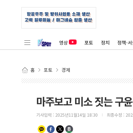
영상
포토
정치
정책·서
홈
포토
경제
마주보고 미소 짓는 구
기사입력 :
2025년11월14일 18:30
최종수정 :
20