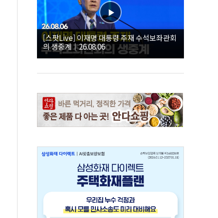
[스팟Live] 이재명 대통령 주재 수석보좌관회
의 생중계｜26.08.06