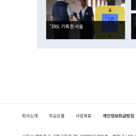
잘랐다. 정 
국인의 국내 
않았다는 점에
감소하며 전월
사합의 복원,
경신했다. 외
권이라는 지적
분기 말 만기
뒤 "여기 업
다. 내국인의
'39도 기록한 서울
부의 한 소식
다. eoyn2@
를 거쳐 결정
련 부처 장관
하고 대통령의
한 문제"라고 지적했다. 이재명 대통령이
외교 국방 등
2026.08.05 ◆시대착오적 접근, 대북 인식 오류 더욱 문제인 것은 정 장관
의 이같은 주
실과 다른 인
격히 변화하고
못하고 있다는
되뇌는 것은 
법을 호도하고
이나 미국은 
금까지의 북핵
회사소개
주요상품
사업제휴
개인정보취급방침
공하는 방식으
과 중유 제공
의 모든 단계
협상에 관여했