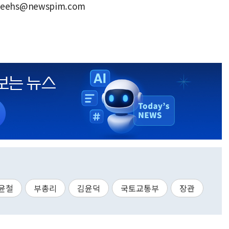
eehs@newspim.com
윤철
부총리
김윤덕
국토교통부
장관