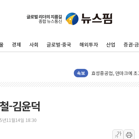
울
경제
사회
글로벌·중국
해외투자
산업
증권·
경북도·대구시 '2차 공공기
서울 아파트값 0.26%
효성중공업, 덴마크에 초고
속보
딥시크, AI 서비스 가격 
CJ프레시웨이, 2분기 영
초박빙 경선에 친명계 '추가
윤철-김윤덕
구리시 입주업종 확대…'
KCC, 실적은 주춤했지만
25년11월14일 18:30
정점식 "사관학교 통합 정
가
가
장동혁 "李대통령 재판 