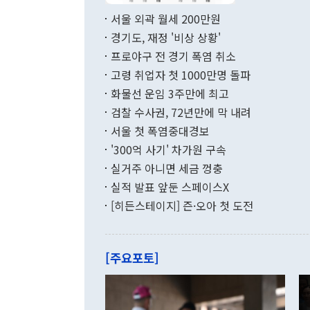
면 지난 6월
부 장관 권한
1000만달러
서울 외곽 월세 200만원
발전 구상'을
이에 따라 올
적 갈등 해결
경기도, 재정 '비상 상황'
했다. 경상수
결과 혐오의 
9000만달러
프로야구 전 경기 폭염 취소
년간의 CVI
지 기준 상품
고령 취업자 첫 1000만명 돌파
무너졌다고도 
며 월간 기준
현실을 바꾸는
달러로 38.
화물선 운임 3주만에 최고
를 평화 체제
196.9% 급
검찰 수사권, 72년만에 막 내려
함께 4자 대
수출은 160
지만 이 대통
서울 첫 폭염중대경보
(18.6%) 
화공존 정책이
했다. 통관 기
'300억 사기' 차가원 구속
다"고 지적했
(16.4%)
투리가 잡혀 
실거주 아니면 세금 껑충
월(-10억9
쁜 상황이 초
증가와 유류할
실적 발표 앞둔 스페이스X
9·19 군사
기록했지만 
[히든스테이지] 즌·오아 첫 도전
"우리의 선의
로 전환됐다.
으로 약간의 의문
를 기록해 전
관은 업무보고
는 배당수입
주의에 근거한
줄면서 25억
[주요포토]
라며 "여러분
억1000만달
이 9월 러시
였던 올해 3
며 "정부 차
인의 해외투자
은 "그것은 
각각 증가했다