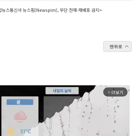
뉴스통신사 뉴스핌(Newspim), 무단 전재-재배포 금지>
맨위로
더보기
arrow_forward_ios