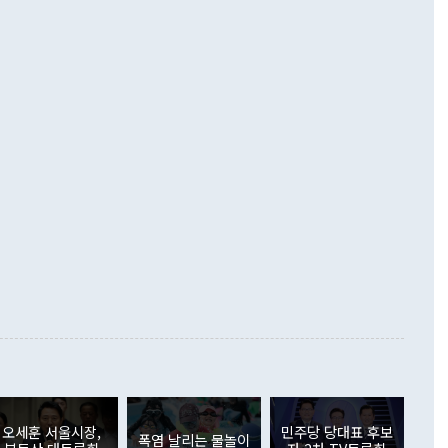
 경상수지는 497억3000만달러 흑자로 집계됐다. 전월(386억
 넘어선 주장 정 장관은 이날 업무보고에서 '한반도 평화공존
)에 이어 두 달 연속 월간 기준 역대 최대 기록을 갈아치웠다.
 설명하면서 이재명 정부 2년차 핵심 과제로 상호 존중·평화
해 상반기 누적 경상수지 흑자는 1910억1000만달러를 기록
·핵 없는 한반도 등 3대 기본 방향을 제시했다. 정 장관은 "대
지 흑자를 견인한 것은 상품수지다. 6월 상품수지는 478억
언어는 멈춰야 한다"면서 주적 용어 대체를 주장했다. 지난 25
 흑자를 기록하며 전월에 이어 역대 최대를 다시 썼다. 국제수
D(완전하고 검증가능하며 되돌릴 수 없는 비핵화) 구도는 이미
수출은 1123억7000만달러로 전년 동월 대비 84.5% 증가하
했다. 또 "현 시점에서 흘러간 선(先)비핵화만 되뇌는 것은
 처음으로 1000억달러를 넘어섰다. 상품수입은 644억8000만
 데 힘이 되지 않는다"고 주장했다. 정 장관은 또 "정전 체제
6% 늘었다. 통관 기준으로는 반도체 수출이 전년 동월 대비
로 바꾸는 논의에 착수하겠다"면서 "북·미 정상회담 견인과
증했고 컴퓨터·주변기기(SSD)는 282.7% 증가했다. IT 품목
화의 동력을 확보하기 위해 최선을 다할 것"이라고 말했다. 하
.4% 늘었으며 비IT 품목도 ▲석유제품(47.5%) ▲화공품
령은 정 장관의 구상에 대부분 제동을 걸었다. 이 대통령은 "평
▲철강제품(17.9%) ▲승용차(6.1%) 등을 중심으로 18.6% 증가
 정치적으로 악용되는 측면이 있다"며 "많이 조심하셔야 한
준 수입은 ▲원자재(30.5%) ▲자본재(35.3%) ▲소비재
다. 북한을 다른 이름으로 불러야 한다는 주장에는 "표현에 꼬
가 모두 늘었다. 서비스수지는 12억9000만달러 적자를 기록해 전
정쟁으로 휘몰아 들어가면 원래 하고자 했던 데에서 오히려 나
000만달러)보다 적자 폭이 확대됐다. 여행수지는 외국인 입국자
래될 수 있다"고 경고했다. 이 대통령은 남북 신뢰 구축을 위해
증료 인상 등에 따른 출국자 감소로 4억4000만달러 흑자를
합의를 선제적으로 복원해야 한다는 정 장관의 주장에 대해서도
지식재산권사용료수지는 전월 흑자에서 4억4000만달러 적자
대로 하는 게 과연 한반도의 평화와 안정에 플러스냐, 결론적
 본원소득수지는 배당소득을 중심으로 32억7000만달러 흑자
이 들 때도 있다"며 부정적으로 반응했다. 조현 외교부 장
월(21억7000만달러)보다 흑자 폭이 확대됐다. 배당소득수지
 사후 브리핑에서 정 장관이 언급한 '4자 회담'에 대해 "이상
이 늘어난 데다 전월 분기배당에 따른 기저효과로 배당지급이
 어떤 희망이라 하더라도 그건 아직 조율되지 않은 방법"이
6000만달러 흑자를 나타냈다. 금융계정 순자산은 6월 중 467
들께서 디스카운트해 주시면 좋겠다"고 선을 그었다. 정 장관
러 증가해 월간 기준 역대 최대 증가 폭을 기록했다. 종전 최대
아 블라디보스토크에서 열리는 '동방경제포럼(EEF)'을 언급하
월(369억9000만달러)을 넘어선 것이다. 직접투자에서는 내국
원에서 (참석을) 검토하고 있다"고 발언한 데 대해서도 조 장관
가 80억1000만달러, 외국인의 국내투자가 46억3000만달러
외교부의 몫"이라며 "아직 거기까지 진도가 나가지 않았다"고
오세훈 서울시장,
민주당 당대표 후보
. 증권투자에서는 외국인의 국내 주식 매도세가 이어졌다. 외
폭염 날리는 물놀이