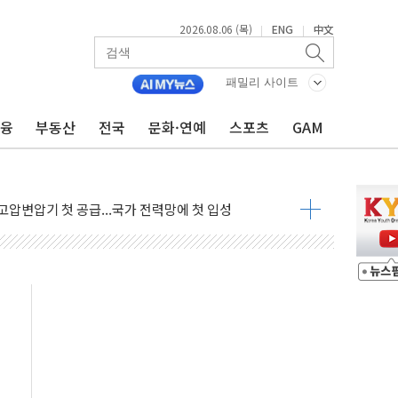
2026.08.06 (목)
ENG
中文
|
|
패밀리 사이트
금융
부동산
전국
문화·연예
스포츠
GAM
관 이전' 대응 '맞손'
↑…상승폭 커졌지만 고가주택 밀집된 강남·서초 둔화
압변압기 첫 공급...국가 전력망에 첫 입성
대대적 인상 계획...업계 파장 예고
업익 14.2% 감소…"온라인 사업으로 성장"
 투표' 요구...친청계 응집력 '희석' 전략 통할까
현대 테라타워 구리갈매' 공급
…'매출 절반' 실리콘 반등에 하반기 기대
치 프레임에 졸속 추진…'잼데믹' 안보까지 몰고 와"
재개해야 여론조사 51.9%…그것이 국민의 뜻"