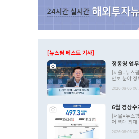
[뉴스핌 베스트 기사]
정동영 업무
[서울=뉴스핌
안보 분야 정
평화공존 발전
2026-08-06 06:
발언 중에는 
언한 것이 있
령은 공개적으
6월 경상수
주의적 희망에
관의 대북 정
[서울=뉴스핌
관 부처 장관
어 역대 최대
관의 무리한 
출 호조로 월
다. [정동영 통일부 장관이 지난달 23일 오후 서울 종로구 정부서울청사에
2026-08-06 08:
료=한국은행] 한국은행이 6일 발표한 '2026년 6월 국제수지(잠정)'에
서 취임 1주년 