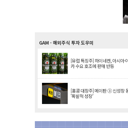
GAM
- 해외주식 투자 도우미
[유럽 특징주] 하이네켄, 아시아
카 수요 호조에 판매 반등
[홍콩 대장주] 메이퇀 ③ 신성장
'폭발적 성장'