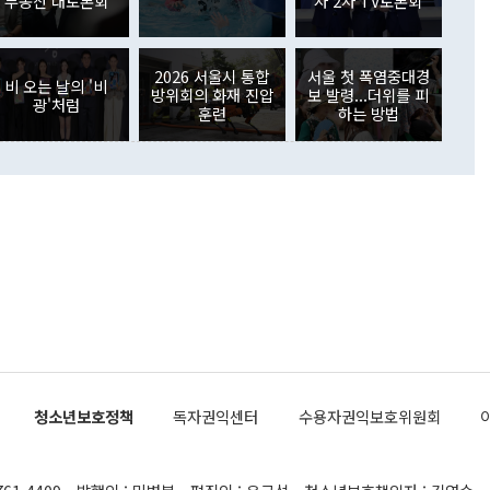
부동산 대토론회
자 2차 TV토론회
장관이 이날 소개한 대북 구상과 설명은 정부 내 조율을 거치지
주식 투자는 차익실현 매도 등의 영향으로 316억1000만달러
서 문제가 있다. 특히 주적 표현 대체와 국호 사용, 9·19 군
(-310억5000만달러)에 이어 역대 최대 순매도 기록을 다시
 4자회담 추진 등은 통일부 장관이 결정할 사안이 아니어서 월
국인의 국내 채권투자는 세계국채지수(WGBI) 자금 유입에도
이 나오고 있다. 이 대통령은 정 장관의 업무보고를 듣고 난
도래 영향으로 증가 폭이 줄어든 52억9000만달러를 기록했
2026 서울시 통합
서울 첫 폭염중대경
무보고에 발표했다고 승인난 건 아니다"라고 재차 확인했다. 정
비 오는 날의 '비
 해외 증권투자는 주식을 중심으로 35억6000만달러 증가했
방위회의 화재 진압
보 발령...더위를 피
광'처럼
통은 "정 장관의 발언 내용은 대부분 국가안전보장회의(NSC)
newspim.com
훈련
하는 방법
된 사안이 아닌 정 장관의 개인적 생각에 가깝다"며 "안보 관
이 정부의 공식 정책이 아닌 사안을 추진하겠다고 업무보고를
 면전에서 '국군통수권자가 나서야 한다'고 주장한 것은 심각
 5일 청와대 영빈관에서 열린 통일
 외교 안보 부처 업무보고에서 발언하고 있다. [사진=청와대]
장이 현 시점에서 이미 참고가 될 수 없는 과거의 경험 또는 사
식에 기반하고 있다는 것이다. 정 장관이 주장하는 구상은 급
 있는 북한의 전략과 한반도 및 국제 정세를 전혀 반영하지
 비판이 제기되고 있다. 정 장관이 "흘러간 선(先)비핵화만
현실을 바꾸지 못한다"고 언급한 것은 지금까지의 대북 접근
 있다. 북핵 위기 발발 이후 지금까지 모든 핵 협상에서 한국
북한에 선비핵화를 공식적으로 요구한 적이 없기 때문이다. 지
 협상은 북한의 비핵화 조치에 한·미가 상응하는 대가를 제
로 이뤄졌다. 1994년 북·미 제네바 기본합의는 핵시설 동결
청소년보호정책
독자권익센터
수용자권익보호위원회
의 교환이었다. 2005년 9.19 공동성명도 북한의 비핵화 조치
에 상응조치를 제공하는 '행동 대 행동' 원칙이 적용됐다. 대북
던 한 전직 관료는 "모든 북핵 협상은 북한의 비핵화 조치와