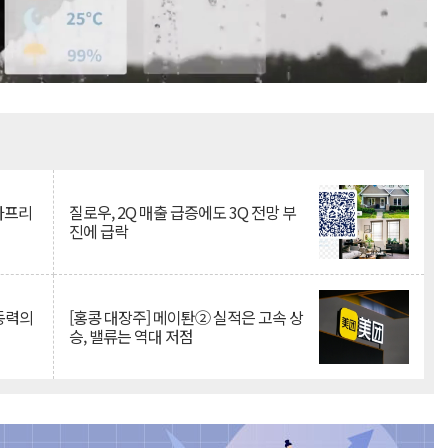
Mute
·아프리
질로우, 2Q 매출 급증에도 3Q 전망 부
진에 급락
 동력의
[홍콩 대장주] 메이퇀② 실적은 고속 상
승, 밸류는 역대 저점