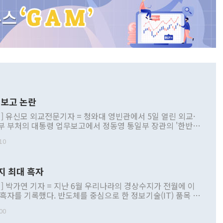
보고 논란
] 유신모 외교전문기자 = 청와대 영빈관에서 5일 열린 외교·
부 부처의 대통령 업무보고에서 정동영 통일부 장관의 '한반도
 구상'과 업무보고 발언이 논란을 빚고 있다. 이날 정 장관의
10
정부 내 조율을 거치지 않은 사안을 정책으로 추진하겠다고 공
는가 하면 사실 관계에 맞지 않은 설명도 있었다. 이재명 대통
로 신중을 기해 달라고 경고했고, 조현 외교부 장관은 '이상
지 최대 흑자
 근거한 비현실적 구상'이라는 비판을 내놨다. 그동안 정 장
책 관련 발언이 물의를 빚은 적은 여러 번 있지만 대통령과 유
] 박가연 기자 = 지난 6월 우리나라의 경상수지가 전월에 이
이 공개적으로 부정적 입장을 표명한 것은 이례적이다. 정 장
 흑자를 기록했다. 반도체를 중심으로 한 정보기술(IT) 품목 수
대북 접근법과 월권을 제어해야 한다는 목소리도 높아지고 있
간 상품수출이 처음으로 1000억달러를 넘어선 영향이다. [자
00
 따르
기자간담회를 하고 있다. [사진=통일부] 2026.07.23 ◆통일