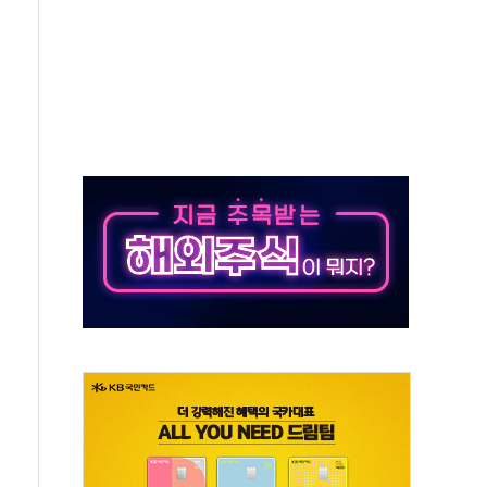
규모의 AI 데이터센터 건설 추진
층 안부에 AI 활용…이주노동자 폭염 방치, 국격 훼손"
 수시 통화…독립성 논란 재점화
 절정…주말 주춤 후 다시 불볕더위
 AIDC 수익성 기대"
하는 정책은 무용…성역 없는 국정 개선 집행"
와 농촌 창업기업 15곳 키운다
년 전략적 제휴…HBM 특허 분쟁 종결
 도구 아닌 동료"…현업 중심 AX 가속
가는 청년들…실제 수요에 맞게 정책 정비"