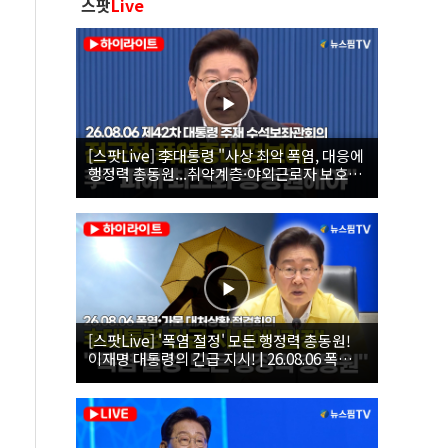
스팟
Live
[스팟Live] 李대통령 "사상 최악 폭염, 대응에
행정력 총동원...취약계층·야외근로자 보호에
힘써야"｜26.08.06 제42차 대통령 주재 수석
보좌관회의
[스팟Live] '폭염 절정' 모든 행정력 총동원!
이재명 대통령의 긴급 지시! | 26.08.06 폭염•
가뭄 대처상황 점검회의