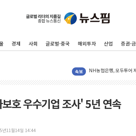
전남광주 화정역 인근 도로
청도 문수리 야산서 산불 
'해병 순직 책임' 임성근 
울
경제
사회
글로벌·중국
해외투자
산업
증권·
헥토이노베이션, 상반기 매
우리은행, 고창해상풍력에 
NH농협은행, 모두투어 
민병덕 "오늘 67개 점포
속보
하나금융이 쏘아 올린 CI
종합특검, '尹 관저 이전 
코스피·코스닥 오전 동반
자보호 우수기업 조사' 5년 연속
'입추'인데 연일 찜통더
"최대 2시간 앞서 침수 
유니슨 "국내생산세액공제
25년11월14일 14:44
창호 교체하다 난간 무너