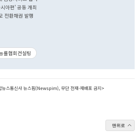
아시아편' 공동 개최
규모 전환채권 발행
능률협회컨설팅
뉴스통신사 뉴스핌(Newspim), 무단 전재-재배포 금지>
맨위로