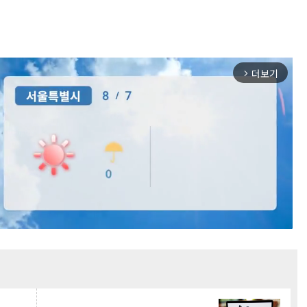
더보기
arrow_forward_ios
Mute