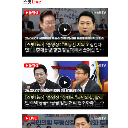
스팟
Live
[스팟Live] *풀영상* "부동산 지옥 고집한다
면!"...李대통령 향한 장동혁의 서슬퍼런 일갈
| 26.08.07 국민의힘 부동산정책 정상화 특별
위원회 전체회의
[스팟Live] *풀영상* 한병도 “국민의힘, 말로
만 주택 공급…공급 법안 처리 협조하라”｜
26.08.07 더불어민주당 원내대책회의