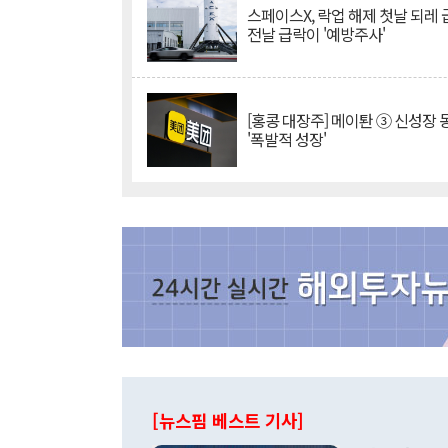
스페이스X, 락업 해제 첫날 되레 급
전날 급락이 '예방주사'
[홍콩 대장주] 메이퇀 ③ 신성장
'폭발적 성장'
[뉴스핌 베스트 기사]