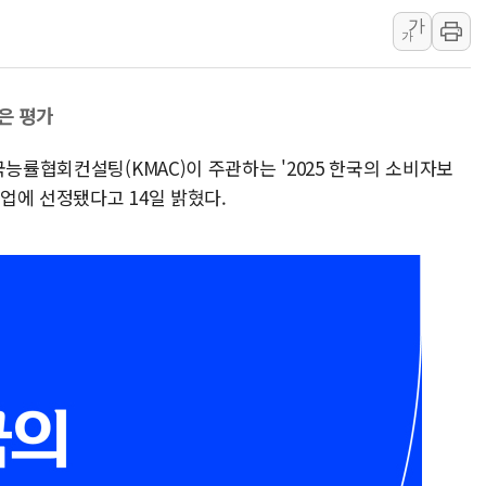
가
장동혁 "규제와 대출 풀
가
[속보] 종합특검, '尹 관
AI에 승부 건 네이버…내
은 평가
日, 4~6월 105조원 환시 
오렌지플래닛 창업재단, 
국능률협회컨설팅(KMAC)이 주관하는 '2025 한국의 소비자보
경찰, '300억대 사기 혐
기업에 선정됐다고 14일 밝혔다.