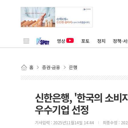
영상
포토
정치
정책·서
홈
증권·금융
은행
신한은행, '한국의 소비
우수기업 선정
기사입력 :
2025년11월14일 14:44
최종수정 :
20