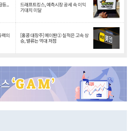
등...
드래프트킹스, 예측시장 공세 속 이익
기대치 미달
 동력의
[홍콩 대장주] 메이퇀② 실적은 고속 상
승, 밸류는 역대 저점