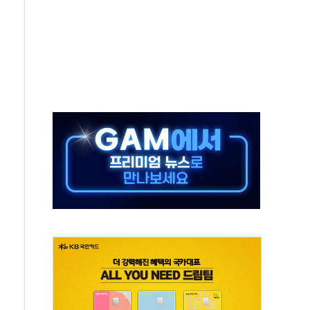
고 재개발·재건축 촉진하는 것이 부동산 정상화"
저 이전 감사 무마' 유병호 감사위원 구속 기소
년 AI 팩토리 매출 본격화
개입...4월 말 '56조원' 사상 최대
스타트업 지원 프로그램 성료
의' 차가원 대표 구속 송치