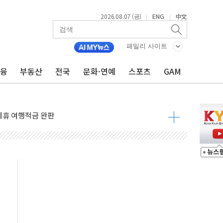
2026.08.07 (금)
ENG
中文
|
|
 4중 추돌…1명 심정지·5명 부상
진화 중...진화헬기 3대 투입
패밀리 사이트
전 사단장 항소심도 징역 3년
금융
부동산
전국
문화·연예
스포츠
GAM
출 첫 2000억원 돌파
4000억 금융 지원
제휴 여행적금 완판
 영업 재개...장바구니에 홈플러스 담아달라" 호소
FO, 금융지주 포용금융 조직개편 신호탄
감사 무마' 유병호 구속 기소
 하락…내린 종목이 두 배 넘어
위…김성환 기후부 장관 "예측범위 벗어나도 즉시대응"
예측"…건설연, AI 위험기상 기술 개발
·인증제도 개선 수혜 기대"
져…대전서 50대 일용직 추락 사망