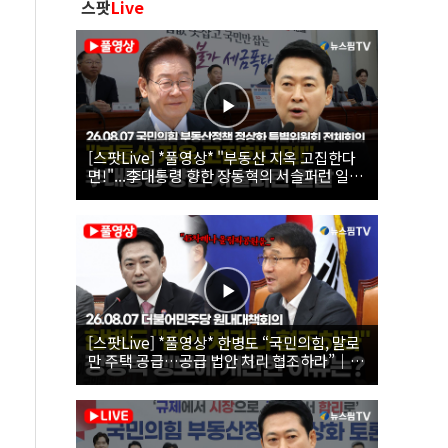
스팟
Live
[스팟Live] *풀영상* "부동산 지옥 고집한다
면!"...李대통령 향한 장동혁의 서슬퍼런 일갈
| 26.08.07 국민의힘 부동산정책 정상화 특별
위원회 전체회의
[스팟Live] *풀영상* 한병도 “국민의힘, 말로
만 주택 공급…공급 법안 처리 협조하라”｜
26.08.07 더불어민주당 원내대책회의