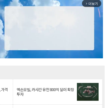
더보기
arrow_forward_ios
Mute
, 가격
엑손모빌, 카샤간 유전 800억 달러 확장
투자