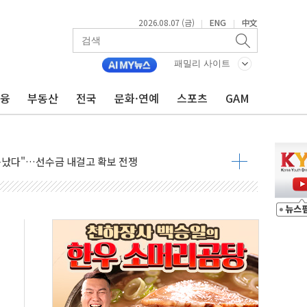
2026.08.07 (금)
ENG
中文
|
|
들에게 "내란으로 훼손된 군 신뢰 회복해야"
패밀리 사이트
 순자산 30조 돌파…증시 급락에 업계 1위
금융
부동산
전국
문화·연예
스포츠
GAM
매출 1006억원…전년비 13.9% 증가
운 관심…SK하이닉스, FMS서 '풀스택' 기술력 과시
다진 한샘…B2B 확장으로 성장동력 확보
동났다"…선수금 내걸고 확보 전쟁
사주 1000억 연내 소각…2분기 영업익 853억
목표인데…외국인 숙박 부가세 환급 앞당겨 종료
CK] 축구협회 성접대 기간, 대표팀 무패 外
 몇 년 내 NATO 결속력 시험하려 한정적 침공 가능성"
에 3.5조원 투입키로...'에너지 자립' 일환
주택 36% 늘었다...공급부족 전 시장 규제 탓 커
AI 기업 Audission Oy와 운영 파트너십 체결