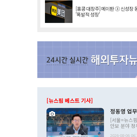
[홍콩 대장주] 메이퇀 ③ 신성장
'폭발적 성장'
[뉴스핌 베스트 기사]
정동영 업무
[서울=뉴스핌
안보 분야 정
평화공존 발전
2026-08-06 06: