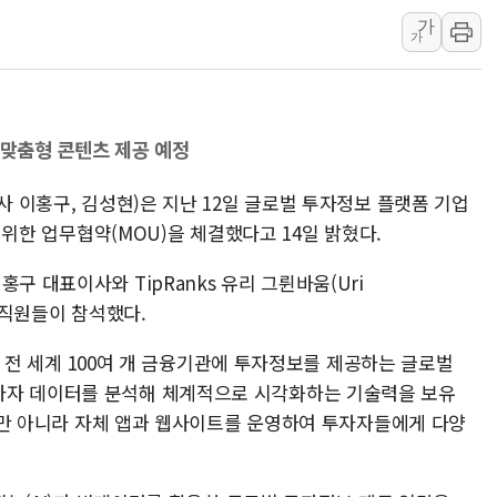
가
"일부 존치" vs "
가
[AI 카드뉴스] 기
국민의힘 윤리위, '
수박으로 여름 나는
 맞춤형 콘텐츠 제공 예정
전남광주 구례 산불 3
캠코, 5918억원 규
사 이홍구, 김성현)은 지난 12일 글로벌 투자정보 플랫폼 기업
[시승기] 공간·승차감
을 위한 업무협약(MOU)을 체결했다고 14일 밝혔다.
구 대표이사와 TipRanks 유리 그륀바움(Uri
 임직원들이 참석했다.
 등 전 세계 100여 개 금융기관에 투자정보를 제공하는 글로벌
자자 데이터를 분석해 체계적으로 시각화하는 기술력을 보유
제공뿐만 아니라 자체 앱과 웹사이트를 운영하여 투자자들에게 다양