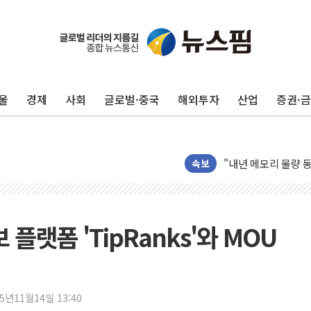
李대통령, 진급 장성
우리자산운용, MMF
울
경제
사회
글로벌·중국
해외투자
산업
증권·
TBH글로벌, 상반기 
AI 메모리 향한 뜨거
건설 불황 속 내실 
"내년 메모리 물량 
속보
현대지에프홀딩스, 자
관광객 3000만명 
[뉴스핌 이 시각 PI
플랫폼 'TipRanks'와 MOU
美 정보 당국 "푸틴,
인도, 바이오가스 생산
서울시, 정비사업으로 
25년11월14일 13:40
신인류콘텐츠, 핀란드 