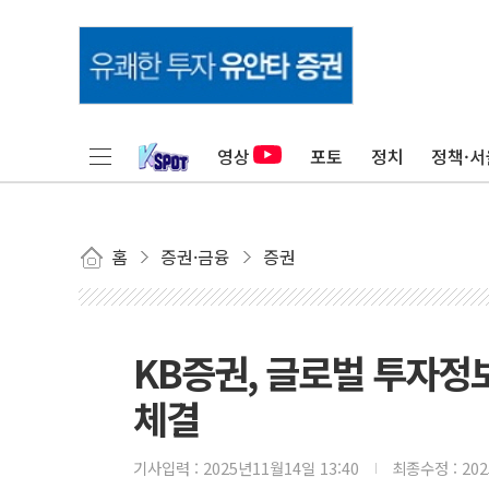
영상
포토
정치
정책·서
홈
증권·금융
증권
KB증권, 글로벌 투자정보 
체결
기사입력 :
2025년11월14일 13:40
최종수정 :
20