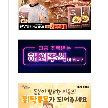
전면 개발"…서리풀2구역 갈등, 협의 테이블에
후변화가 바꾼 대한민국 여름
부산 돌려차기 발언' 논란 서범수·진종오 징계절차 개시
 하마
2분 만에 주불 진화...인명피해 없어
모 압류재산 1506건 공매
 잡은 볼보 EX90…'올 터치'는 호불호