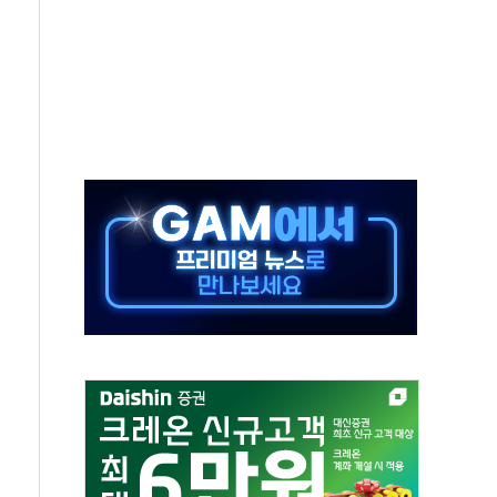
것"
지대' 우려
타진
청래 '격차 확대'
최고치
 요구
낮아지며 상승… STOXX 600 지수는 나흘 연속 최고치