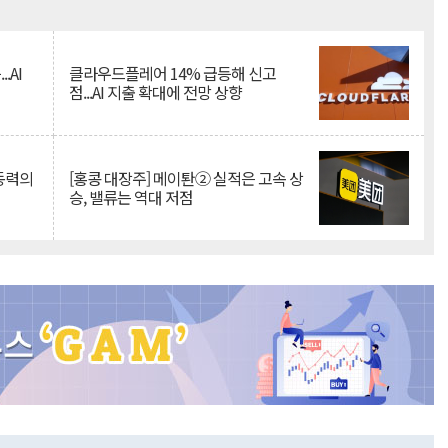
Mute
.AI
클라우드플레어 14% 급등해 신고
점...AI 지출 확대에 전망 상향
 동력의
[홍콩 대장주] 메이퇀② 실적은 고속 상
승, 밸류는 역대 저점