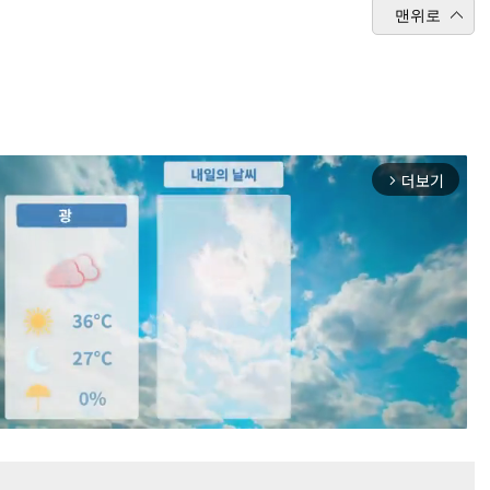
맨위로
더보기
arrow_forward_ios