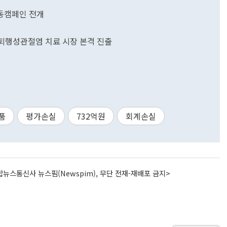
공동캠페인 전개
 퇴행성관절염 치료 시장 본격 진출
품
평가손실
732억원
회계손실
뉴스통신사 뉴스핌(Newspim), 무단 전재-재배포 금지>