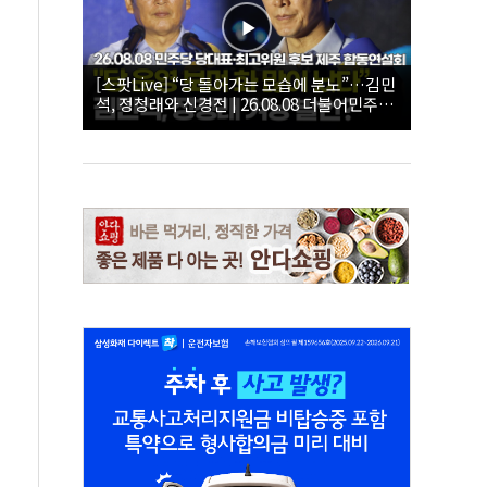
[스팟Live] “당 돌아가는 모습에 분노”…김민
석, 정청래와 신경전 | 26.08.08 더불어민주당
당대표·최고위원 후보 제주 합동연설회