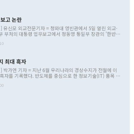
보고 논란
] 유신모 외교전문기자 = 청와대 영빈관에서 5일 열린 외교·
부 부처의 대통령 업무보고에서 정동영 통일부 장관의 '한반도
 구상'과 업무보고 발언이 논란을 빚고 있다. 이날 정 장관의
10
정부 내 조율을 거치지 않은 사안을 정책으로 추진하겠다고 공
는가 하면 사실 관계에 맞지 않은 설명도 있었다. 이재명 대통
로 신중을 기해 달라고 경고했고, 조현 외교부 장관은 '이상
지 최대 흑자
 근거한 비현실적 구상'이라는 비판을 내놨다. 그동안 정 장
책 관련 발언이 물의를 빚은 적은 여러 번 있지만 대통령과 유
] 박가연 기자 = 지난 6월 우리나라의 경상수지가 전월에 이
이 공개적으로 부정적 입장을 표명한 것은 이례적이다. 정 장
 흑자를 기록했다. 반도체를 중심으로 한 정보기술(IT) 품목 수
대북 접근법과 월권을 제어해야 한다는 목소리도 높아지고 있
간 상품수출이 처음으로 1000억달러를 넘어선 영향이다. [자
00
 따르
기자간담회를 하고 있다. [사진=통일부] 2026.07.23 ◆통일
 경상수지는 497억3000만달러 흑자로 집계됐다. 전월(386억
 넘어선 주장 정 장관은 이날 업무보고에서 '한반도 평화공존
)에 이어 두 달 연속 월간 기준 역대 최대 기록을 갈아치웠다.
 설명하면서 이재명 정부 2년차 핵심 과제로 상호 존중·평화
해 상반기 누적 경상수지 흑자는 1910억1000만달러를 기록
·핵 없는 한반도 등 3대 기본 방향을 제시했다. 정 장관은 "대
지 흑자를 견인한 것은 상품수지다. 6월 상품수지는 478억
언어는 멈춰야 한다"면서 주적 용어 대체를 주장했다. 지난 25
 흑자를 기록하며 전월에 이어 역대 최대를 다시 썼다. 국제수
D(완전하고 검증가능하며 되돌릴 수 없는 비핵화) 구도는 이미
수출은 1123억7000만달러로 전년 동월 대비 84.5% 증가하
했다. 또 "현 시점에서 흘러간 선(先)비핵화만 되뇌는 것은
 처음으로 1000억달러를 넘어섰다. 상품수입은 644억8000만
 데 힘이 되지 않는다"고 주장했다. 정 장관은 또 "정전 체제
6% 늘었다. 통관 기준으로는 반도체 수출이 전년 동월 대비