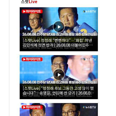
스팟
Live
[스팟Live] 정청래 “뻔뻔하다”…‘화합’ 꺼낸
김민석에 정면 반격 | 26.08.08 더불어민주당
당대표·최고위원 후보 제주 합동연설회
[스팟Live] “정청래 후보 그동안 고생 많이 했
습니다”…송영길, 연임에 선 긋기 | 26.08.08
더불어민주당 당대표·최고위원 후보 제주 합
동연설회