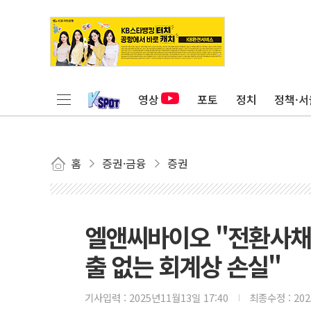
영상
포토
정치
정책·서
홈
증권·금융
증권
엘앤씨바이오 "전환사채 
출 없는 회계상 손실"
기사입력 :
2025년11월13일 17:40
최종수정 :
20