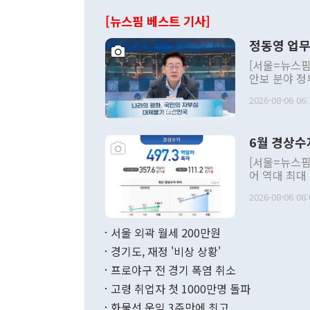
[뉴스핌 베스트 기사]
정동영 업무
[서울=뉴스핌
안보 분야 정
평화공존 발전
2026-08-06 06:
발언 중에는 
언한 것이 있
령은 공개적으
6월 경상수
주의적 희망에
관의 대북 정
[서울=뉴스핌
관 부처 장관
어 역대 최대
관의 무리한 
출 호조로 월
다. [정동영 통일부 장관이 지난달 23일 오후 서울 종로구 정부서울청사에
2026-08-06 08:
료=한국은행] 한국은행이 6일 발표한 '2026년 6월 국제수지(잠정)'에
서 취임 1주년 
면 지난 6월
부 장관 권한
1000만달러
서울 외곽 월세 200만원
발전 구상'을
이에 따라 올
적 갈등 해결
경기도, 재정 '비상 상황'
했다. 경상수
결과 혐오의 
9000만달러
프로야구 전 경기 폭염 취소
년간의 CVI
지 기준 상품
고령 취업자 첫 1000만명 돌파
무너졌다고도 
며 월간 기준
현실을 바꾸는
달러로 38.
화물선 운임 3주만에 최고