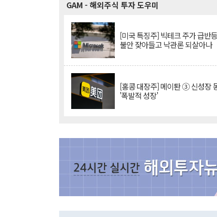
GAM
- 해외주식 투자 도우미
[미국 특징주] 빅테크 주가 급반등..
불안 잦아들고 낙관론 되살아나
[홍콩 대장주] 메이퇀 ③ 신성장
'폭발적 성장'