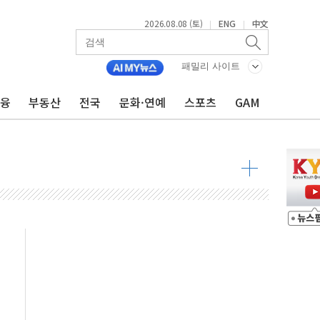
2026.08.08 (토)
ENG
中文
|
|
패밀리 사이트
금융
부동산
전국
문화·연예
스포츠
GAM
속 국정"
 물결
동
 구조
관측
 발효
8도 넘으면 중단
해소될 듯