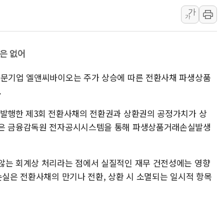
가
주말 무더위·열대야 지속…내륙 곳곳 소나기
가
오세훈 "용산공원 주택 검토, 민주당 스스로 원칙 뒤집는 
충북 주말 무더위 지속…청주·진천 35도, 곳곳 소나기
출은 없어
10월 보완수사권 폐지·공소청 출범…피해자들 '범죄 사각
한상협, 업계 개인정보 보안 새판 짠다…'자율규제단체' 
전문기업 엘앤씨바이오는 주가 상승에 따른 전환사채 파생상품
민주당, 오늘 제주·인천 경선 발표...김민석 '재역전' vs 정
.
뉴욕증시, 고용 쇼크에 금리 인상 우려 후퇴…S&P500 
 발행한 제3회 전환사채의 전환권과 상환권의 공정가치가 상
트럼프, 쿡 연준 이사 해임 재추진…"26일까지 의혹 소명"
실은 금융감독원 전자공시시스템을 통해 파생상품거래손실발생
유럽증시, 美 고용 예상 밖 부진에 연준 금리 인상 가능성 
않는 회계상 처리라는 점에서 실질적인 재무 건전성에는 영향
손실은 전환사채의 만기나 전환, 상환 시 소멸되는 일시적 항목