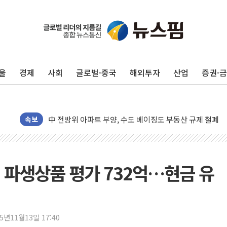
울
경제
사회
글로벌·중국
해외투자
산업
증권·
李대통령, ISA 개편 재검토 지시…與 "적극 환영"·野 "졸
동해중부 전 해상 풍랑주의보…10일까지 최대 3.5m 높은
연일 폭염에 온열질환 사망 23명…정부, 비상대응기구 가
中 전방위 아파트 부양, 수도 베이징도 부동산 규제 철폐
속보
인제 용대리 계곡서 수위 상승으로 피서객 7명 고립…전원
동해시, 11~14일 '별똥별 멍' 운영…페르세우스 유성우 
강원 중·남부 동해안 시간당 50mm 이상 폭우…호우경보
파생상품 평가 732억…현금 유
청양 밭에서 일하던 90대 숨져…온열질환 여부 조사
폭염에 車 운전면허 기능시험 오전 집중 편성…체감온도 3
李대통령, 'ISA·주가누르기 방지법' 전면 재검토 지시
25년11월13일 17:40
'호우 특보' 경북 울진 시간당 20~30mm 강한 비...가뭄 