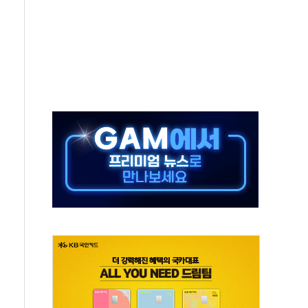
터보트 전복…1명 사망·1명 실종
의 날 참석..."국제적 시민 연대로 목소리 내야"
 실종 60대 나흘만에 숨진 채 발견
 살해 10대 아들 체포
' 받아친 정청래…제주 연설서 신경전 고조
지시…與 "적극 환영"·野 "졸속 국정"