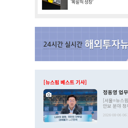
'폭발적 성장'
[뉴스핌 베스트 기사]
정동영 업무
[서울=뉴스핌
안보 분야 정
평화공존 발전
2026-08-06 06:
발언 중에는 
언한 것이 있
령은 공개적으