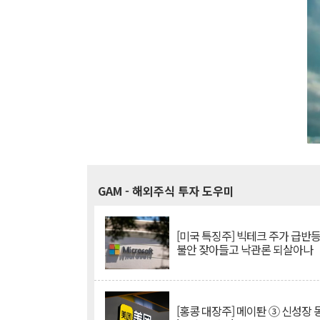
GAM
- 해외주식 투자 도우미
[미국 특징주] 빅테크 주가 급반등..
불안 잦아들고 낙관론 되살아나
[홍콩 대장주] 메이퇀 ③ 신성장