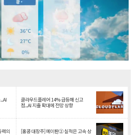
Mute
.AI
클라우드플레어 14% 급등해 신고
점...AI 지출 확대에 전망 상향
 동력의
[홍콩 대장주] 메이퇀② 실적은 고속 상