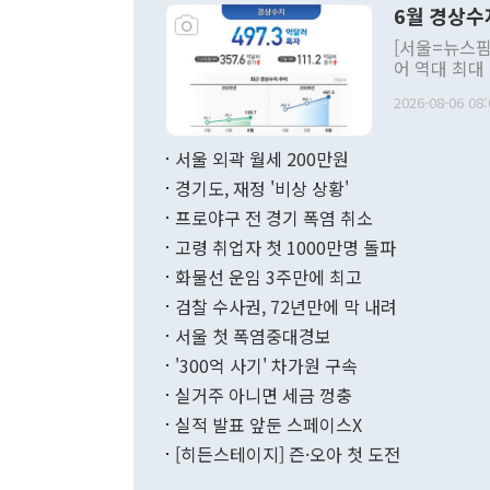
6월 경상수
주의적 희망에
관의 대북 정
[서울=뉴스핌
관 부처 장관
어 역대 최대
관의 무리한 
출 호조로 월
다. [정동영 통일부 장관이 지난달 23일 오후 서울 종로구 정부서울청사에
2026-08-06 08:
료=한국은행] 한국은행이 6일 발표한 '2026년 6월 국제수지(잠정)'에
서 취임 1주년 
면 지난 6월
부 장관 권한
1000만달러
서울 외곽 월세 200만원
발전 구상'을
이에 따라 올
적 갈등 해결
경기도, 재정 '비상 상황'
했다. 경상수
결과 혐오의 
9000만달러
프로야구 전 경기 폭염 취소
년간의 CVI
지 기준 상품
고령 취업자 첫 1000만명 돌파
무너졌다고도 
며 월간 기준
현실을 바꾸는
달러로 38.
화물선 운임 3주만에 최고
를 평화 체제
196.9% 급
검찰 수사권, 72년만에 막 내려
함께 4자 대
수출은 160
지만 이 대통
서울 첫 폭염중대경보
(18.6%) 
화공존 정책이
했다. 통관 기
'300억 사기' 차가원 구속
다"고 지적했
(16.4%)
투리가 잡혀 
실거주 아니면 세금 껑충
월(-10억9
쁜 상황이 초
증가와 유류할
실적 발표 앞둔 스페이스X
9·19 군사
기록했지만 
[히든스테이지] 즌·오아 첫 도전
"우리의 선의
로 전환됐다.
으로 약간의 의문
를 기록해 전