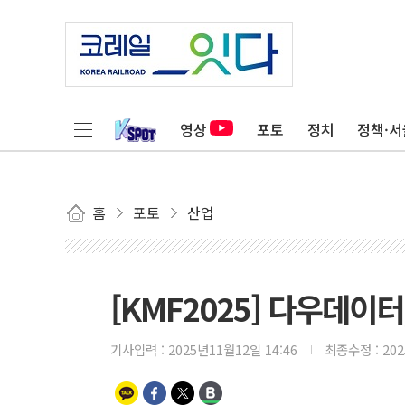
영상
포토
정치
정책·서
홈
포토
산업
[KMF2025] 다우데이터
기사입력 :
2025년11월12일 14:46
최종수정 :
20