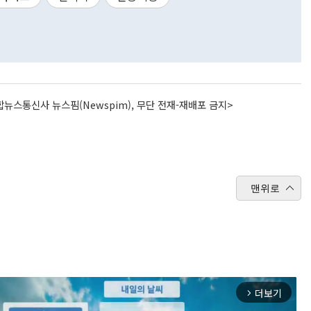
뉴스통신사 뉴스핌(Newspim), 무단 전재-재배포 금지>
맨위로
더보기
arrow_forward_ios