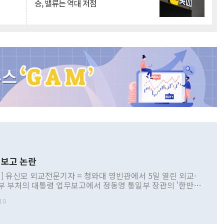
승, 밸류는 역대 저점
보고 논란
] 유신모 외교전문기자 = 청와대 영빈관에서 5일 열린 외교·
부 부처의 대통령 업무보고에서 정동영 통일부 장관의 '한반도
 구상'과 업무보고 발언이 논란을 빚고 있다. 이날 정 장관의
10
정부 내 조율을 거치지 않은 사안을 정책으로 추진하겠다고 공
는가 하면 사실 관계에 맞지 않은 설명도 있었다. 이재명 대통
로 신중을 기해 달라고 경고했고, 조현 외교부 장관은 '이상