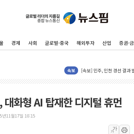
울진·영덕 '호우특보'-포항 '
[종합] 김민석, 정청래에 '0.86
인천 합동연설회 나선 송영길
김민석, 2주차 제주·인천 경선서
울
경제
사회
글로벌·중국
해외투자
산업
증권·
인사하는 김민석 당대표 후보
[속보] 민주, 제주·인천 경선 결
[속보] 민주, 인천 경선 결과 발
속보
[속보] 민주, 제주 경선 결과 발
이번주 국내 주요 금융일정(8.1
美, 이란전 출구전략 만지작
, 대화형 AI 탑재한 디지털 휴먼
강릉·동해·삼척 시간당 최대 
폐기물 수거하다 참변…60대
25년11월17일 10:15
서울 중랑구 주택가서 흉기 난
李대통령 "결혼 때문에 손해 
가
가