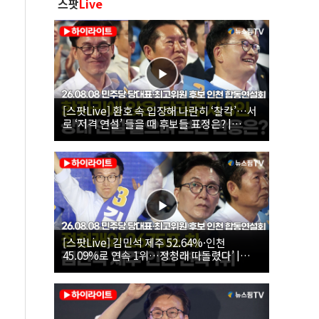
스팟
Live
[스팟Live] 환호 속 입장해 나란히 ‘찰칵’…서
로 ‘저격 연설’ 들을 때 후보들 표정은? |
26.08.08 더불어민주당 당대표·최고위원 후
보 인천 합동연설회
[스팟Live] 김민석 제주 52.64%·인천
45.09%로 연속 1위…정청래 따돌렸다’ |
26.08.08 더불어민주당 당대표·최고위원 후
보 인천 합동연설회