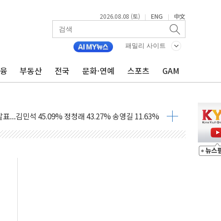
산사태 주의보'...경북도, 호우 피해·통제구간 없어
2026.08.08 (토)
ENG
中文
|
|
%p' 차 재역전 성공...金 45.42% vs 鄭 44.56%
·정청래·김민석 당대표 후보
패밀리 사이트
 정청래에 승리...47.75% vs 42.08%
금융
부동산
전국
문화·연예
스포츠
GAM
과 발표...김민석 47.75% 정청래 42.08%
표...김민석 45.09% 정청래 43.27% 송영길 11.63%
표...김민석 52.64% 정청래 39.89% 송영길 7.47%
0~8.14)
…공습 한계·탄약 부족 현실화
50㎜ 폭우…강원 동해안 강한 비 이어져
 환경미화원 수거차에 치여 사망
동…60대 남성 2명 숨져
보는 일 없게"…'결혼 페널티' 22개 과제 손본다