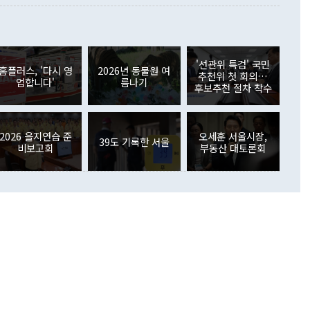
 사후 브리핑에서 정 장관이 언급한 '4자 회담'에 대해 "이상
이 늘어난 데다 전월 분기배당에 따른 기저효과로 배당지급이
 어떤 희망이라 하더라도 그건 아직 조율되지 않은 방법"이
6000만달러 흑자를 나타냈다. 금융계정 순자산은 6월 중 467
들께서 디스카운트해 주시면 좋겠다"고 선을 그었다. 정 장관
러 증가해 월간 기준 역대 최대 증가 폭을 기록했다. 종전 최대
아 블라디보스토크에서 열리는 '동방경제포럼(EEF)'을 언급하
월(369억9000만달러)을 넘어선 것이다. 직접투자에서는 내국
원에서 (참석을) 검토하고 있다"고 발언한 데 대해서도 조 장관
가 80억1000만달러, 외국인의 국내투자가 46억3000만달러
'선관위 특검' 국민
외교부의 몫"이라며 "아직 거기까지 진도가 나가지 않았다"고
홈플러스, '다시 영
2026년 동물원 여
. 증권투자에서는 외국인의 국내 주식 매도세가 이어졌다. 외
추천위 첫 회의…
업합니다'
름나기
장관이 이날 소개한 대북 구상과 설명은 정부 내 조율을 거치지
주식 투자는 차익실현 매도 등의 영향으로 316억1000만달러
후보추천 절차 착수
서 문제가 있다. 특히 주적 표현 대체와 국호 사용, 9·19 군
(-310억5000만달러)에 이어 역대 최대 순매도 기록을 다시
 4자회담 추진 등은 통일부 장관이 결정할 사안이 아니어서 월
국인의 국내 채권투자는 세계국채지수(WGBI) 자금 유입에도
이 나오고 있다. 이 대통령은 정 장관의 업무보고를 듣고 난
도래 영향으로 증가 폭이 줄어든 52억9000만달러를 기록했
무보고에 발표했다고 승인난 건 아니다"라고 재차 확인했다. 정
2026 을지연습 준
오세훈 서울시장,
 해외 증권투자는 주식을 중심으로 35억6000만달러 증가했
39도 기록한 서울
비보고회
부동산 대토론회
통은 "정 장관의 발언 내용은 대부분 국가안전보장회의(NSC)
newspim.com
된 사안이 아닌 정 장관의 개인적 생각에 가깝다"며 "안보 관
이 정부의 공식 정책이 아닌 사안을 추진하겠다고 업무보고를
 면전에서 '국군통수권자가 나서야 한다'고 주장한 것은 심각
 5일 청와대 영빈관에서 열린 통일
 외교 안보 부처 업무보고에서 발언하고 있다. [사진=청와대]
장이 현 시점에서 이미 참고가 될 수 없는 과거의 경험 또는 사
식에 기반하고 있다는 것이다. 정 장관이 주장하는 구상은 급
 있는 북한의 전략과 한반도 및 국제 정세를 전혀 반영하지
 비판이 제기되고 있다. 정 장관이 "흘러간 선(先)비핵화만
현실을 바꾸지 못한다"고 언급한 것은 지금까지의 대북 접근
 있다. 북핵 위기 발발 이후 지금까지 모든 핵 협상에서 한국