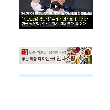
[스팟Live] 김민석 “누가 김민석보다 국정 방
향을 공유했나”…인천서 ‘대체불가’ 외쳤다 |
26.08.08 더불어민주당 당대표·최고위원 후
보 인천 합동연설회