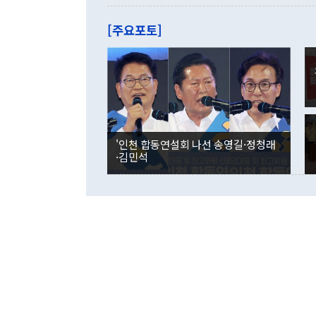
관은 업무보고
는 배당수입
주의에 근거한
줄면서 25억
[주요포토]
라며 "여러분
억1000만달
이 9월 러시
였던 올해 3
며 "정부 차
인의 해외투자
은 "그것은 
각각 증가했다
잘랐다. 정 
국인의 국내 
않았다는 점에
감소하며 전월
사합의 복원,
경신했다. 외
권이라는 지적
분기 말 만기
뒤 "여기 업
다. 내국인의
'인천 합동연설회 나선 송영길·정청래
부의 한 소식
다. eoyn2@
·김민석
를 거쳐 결정
련 부처 장관
하고 대통령의
한 문제"라고 지적했다. 이재명 대통령이
외교 국방 등
2026.08.05 ◆시대착오적 접근, 대북 인식 오류 더욱 문제인 것은 정 장관
의 이같은 주
실과 다른 인
격히 변화하고
못하고 있다는
되뇌는 것은 
법을 호도하고