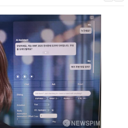
여수 오동도 인근 해상서 모
추미애, '위안부' 피해자 기림
인천 선재도 갯벌서 해루질 중
인천서 말다툼 중 어머니 흉기
'화합' 꺼낸 김민석에 '뻔뻔
李대통령, ISA 개편 재검토 