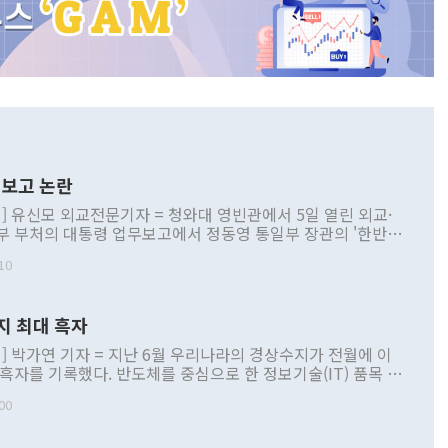
보고 논란
] 유신모 외교전문기자 = 청와대 영빈관에서 5일 열린 외교·
부 부처의 대통령 업무보고에서 정동영 통일부 장관의 '한반도
 구상'과 업무보고 발언이 논란을 빚고 있다. 이날 정 장관의
10
정부 내 조율을 거치지 않은 사안을 정책으로 추진하겠다고 공
는가 하면 사실 관계에 맞지 않은 설명도 있었다. 이재명 대통
로 신중을 기해 달라고 경고했고, 조현 외교부 장관은 '이상
지 최대 흑자
 근거한 비현실적 구상'이라는 비판을 내놨다. 그동안 정 장
책 관련 발언이 물의를 빚은 적은 여러 번 있지만 대통령과 유
] 박가연 기자 = 지난 6월 우리나라의 경상수지가 전월에 이
이 공개적으로 부정적 입장을 표명한 것은 이례적이다. 정 장
 흑자를 기록했다. 반도체를 중심으로 한 정보기술(IT) 품목 수
대북 접근법과 월권을 제어해야 한다는 목소리도 높아지고 있
간 상품수출이 처음으로 1000억달러를 넘어선 영향이다. [자
00
 따르
기자간담회를 하고 있다. [사진=통일부] 2026.07.23 ◆통일
 경상수지는 497억3000만달러 흑자로 집계됐다. 전월(386억
 넘어선 주장 정 장관은 이날 업무보고에서 '한반도 평화공존