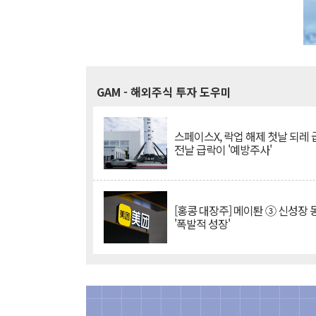
GAM
- 해외주식 투자 도우미
스페이스X, 락업 해제 첫날 되레 급
전날 급락이 '예방주사'
[홍콩 대장주] 메이퇀 ③ 신성장
'폭발적 성장'