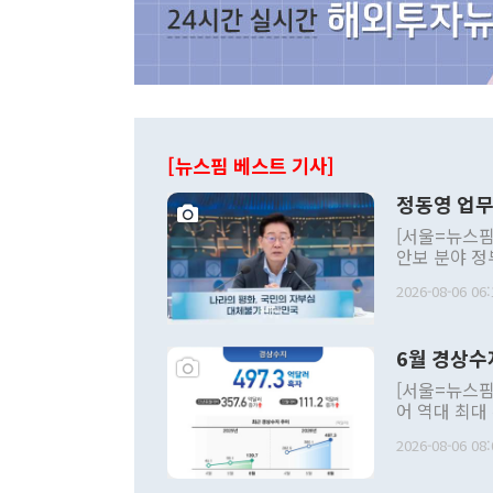
[뉴스핌 베스트 기사]
정동영 업무
[서울=뉴스핌
안보 분야 정
평화공존 발전
2026-08-06 06:
발언 중에는 
언한 것이 있
령은 공개적으
6월 경상수
주의적 희망에
관의 대북 정
[서울=뉴스핌
관 부처 장관
어 역대 최대
관의 무리한 
출 호조로 월
다. [정동영 통일부 장관이 지난달 23일 오후 서울 종로구 정부서울청사에
2026-08-06 08:
료=한국은행] 한국은행이 6일 발표한 '2026년 6월 국제수지(잠정)'에
서 취임 1주년 
면 지난 6월
부 장관 권한