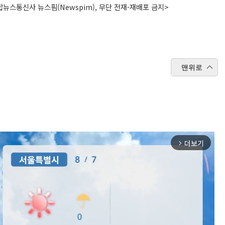
뉴스통신사 뉴스핌(Newspim), 무단 전재-재배포 금지>
맨위로
더보기
arrow_forward_ios