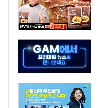
고한 파트너십 이어갈 예정"
항의 서한…"표현의 자유 위협"
.2분기 영업이익 121% 급증
울·경기·충북 선관위 등 추가 압수수색
, 30일 2주년 기념 행사
..RSU 세제지원 긍정 검토되길"