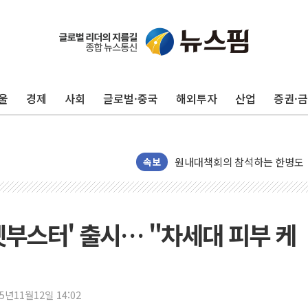
美 민주, 트럼프 측에 200만 
지방공기업 경영평가, 서울농수산식
예천 실종신고 80대 남성 논둑서
울
경제
사회
글로벌·중국
해외투자
산업
증권·
"35초마다 중국과 통신"...美
한병도 "막말 정치를 좌시하지 
원내대책회의 참석하는 한병도
AIA그룹, 12년 연속 MDRT 
속보
[컨콜] 네이버, 멤버십 연계 배송
[컨콜] 네이버 AI탭, 올해 안
[특징주] 포스코퓨처엠, LFP 
셋부스터' 출시… "차세대 피부 케
HDC랩스, 'BUILD CON SUMM
와이즈버즈, 상반기 매출 245
배준영 의원 "거주 사용 형태에
25년11월12일 14:02
[컨콜] 네이버, AI탭 월간 활성 