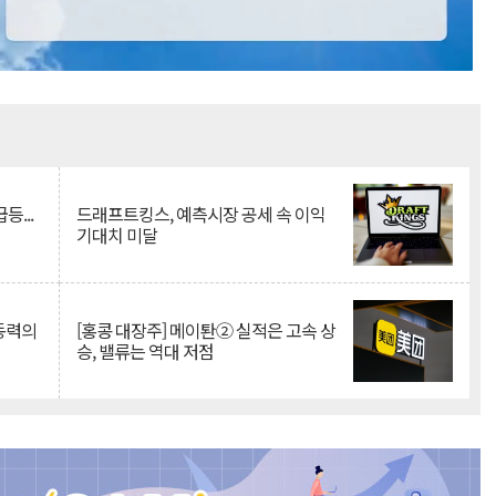
Mute
등...
드래프트킹스, 예측시장 공세 속 이익
기대치 미달
 동력의
[홍콩 대장주] 메이퇀② 실적은 고속 상
승, 밸류는 역대 저점