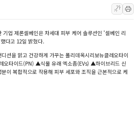
가
[컨콜] 네이버, "엔비디아와 공
가
美공화, 韓 '개정 정통망법'에 
롯데쇼핑, 백화점이 이끈 반등..
산 기업 제론셀베인은 차세대 피부 케어 솔루션인 '셀베인 리
합수본, '투표율 조작 의혹' 서
 출시했다고 12일 밝혔다.
교원그룹 펫 프렌들리 호텔 '키녹'
벤처업계 "정부 세제개편안 환영.
부 컨디션을 맑고 건강하게 가꾸는 폴리데옥시리보뉴클레오타이
레오타이드(PN) ▲식물 유래 엑소좀(EVs) ▲하이브리드 신
핵심 성분이 복합적으로 작용해 피부 세포와 조직을 근본적으로 케