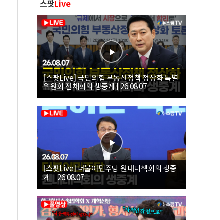
스팟
Live
[스팟Live] 국민의힘 부동산정책 정상화 특별
위원회 전체회의 생중계 | 26.08.07
[스팟Live] 더불어민주당 원내대책회의 생중
계｜26.08.07