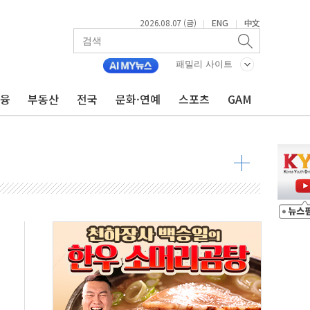
2026.08.07 (금)
ENG
中文
|
|
달러 건넨 韓기업 조사… "관세 무마용 뇌물 의혹"
품공사 등 20곳 '최우수'...인천환경공단 등 '부진'
패밀리 사이트
 숨진 채 발견
금융
부동산
전국
문화·연예
스포츠
GAM
보안기업, 중국제 공유기서 '백도어' 발견
않겠다"
회원 수 세계 1위…국내 회원 34% 증가
 혜택 강화...새벽 배송 도입 예정
으로 부동산과 건강까지 영역 확장 예정
장기공급 합의에 7%대 급등
IT 2026' 참가
억원…순이익 흑자 전환
 따른 중과세는 과세 원칙 어긋나"
이용자수 1000만 돌파