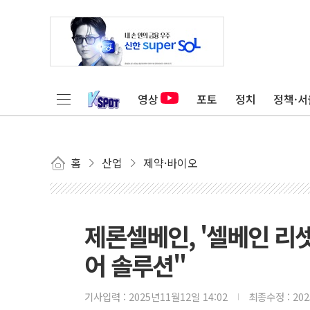
영상
포토
정치
정책·서
홈
산업
제약·바이오
제론셀베인, '셀베인 리
어 솔루션"
기사입력 :
2025년11월12일 14:02
최종수정 :
20