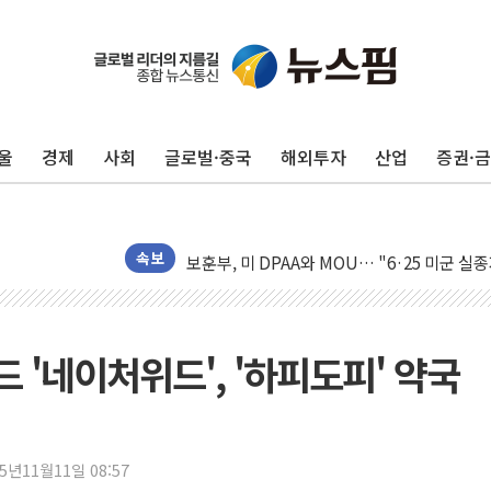
美 고용 쇼크에 엔화 장중 급등…시장은 "또 
[AI MY 뉴스] 뉴욕 반도체주 프리뷰...美 고
뉴욕증시 프리뷰, 美 고용 쇼크에 금리 인상 
울
경제
사회
글로벌·중국
해외투자
산업
증권·
[종합] 美 7월 고용 2만3000명 감소 '쇼크'
[사진] 이슬람 수니파 3개국, 공동방위협정 
뉴욕증시 개장 전 특징주...아틀라시안·클
보훈부, 미 DPAA와 MOU… "6·25 미군 실
속보
트럼프 "금리 내려야"…파월 때와 달리 워시엔
특정 정치인 측근 포항시 정책특보 내정설...포
李 "해남 태양광, 대한민국 다음 100년 밑거
'네이처위드', '하피도피' 약국
李 대통령, '6시간 마라톤 부동산 2차 회의'
트럼프, 中 겨냥 폴리실리콘 관세 15% 부과
[사진] 빈살만과 에르도안의 만남
25년11월11일 08:57
이란와이어 "이란 최고지도자 위독…곧 사망