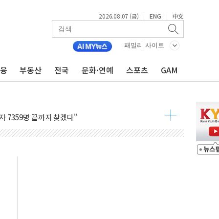
2026.08.07 (금)
ENG
中文
|
|
개입했나" 촉각
용 쇼크에 반도체주 '활짝'
패밀리 사이트
우려 후퇴…나스닥 선물 1%대 상승
금융
부동산
전국
문화·연예
스포츠
GAM
…9월 금리 인상 기대 후퇴
체결
라우드플레어·태양광주↑ VS 트레이드데스크·웬디스↓
종자 7359명 끝까지 찾겠다"
 톤 낮춰
항시 '시끌'
름…수도권 집중 완화 전환점"
 주재… "전폭적 공급 확대·속도전 총력"
…美 태양광주 급등
해도 놀랍지 않아"