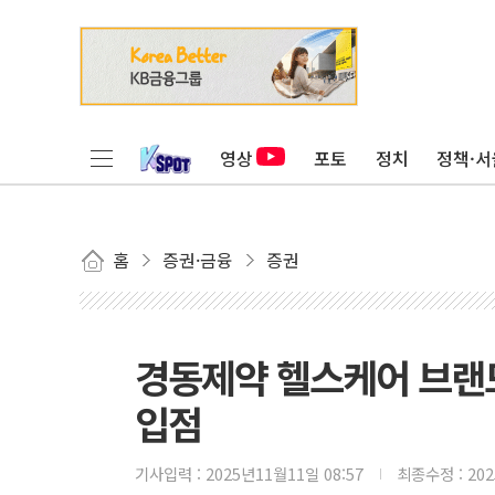
영상
포토
정치
정책·서
홈
증권·금융
증권
경동제약 헬스케어 브랜드 
입점
기사입력 :
2025년11월11일 08:57
최종수정 :
20