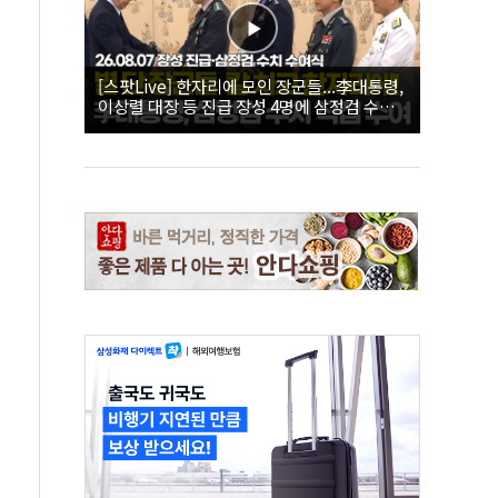
[스팟Live] 한자리에 모인 장군들...李대통령,
이상렬 대장 등 진급 장성 4명에 삼정검 수치
직접 수여｜26.08.07 장성 진급·삼정검 수치
수여식