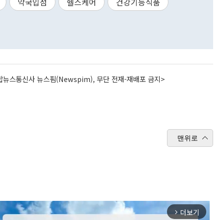
약국입점
헬스케어
건강기능식품
뉴스통신사 뉴스핌(Newspim), 무단 전재-재배포 금지>
맨위로
더보기
arrow_forward_ios