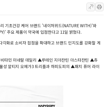
가
남동발전, 해남군에 국내 최대 규모 400MW 
가
[인도증시] 중동 불안 속 유가 상승에 소폭 하락
황희 '폐버스 청년주택' SNS 글 역풍에 "정
 기초건강 케어 브랜드 '네이처위드(NATURE WITH)'와
폭염 누그러지고 가뭄 숙지나...경북동해안권 8
Y)' 주요 제품이 약국에 입점한다고 11일 밝혔다.
사우디·튀르키예·파키스탄, '공동방위협정' 
신길동 신축도 3.3㎡당 7250만원…써밋 클라
다각화로 소비자 접점을 확대하고 브랜드 인지도를 강화할 계
비타민 미네랄 데일리 ▲루테인 지아잔틴 아스타잔틴 ▲츄
물성 알티지 오메가3 트리플과 하피도피의 ▲패치 퓨어 라이