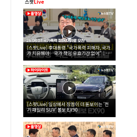
스팟
Live
[스팟Live] 李대통령 "국가폭력 피해자, 국가
가 치유해야…국가 책임 유효기간 없어"｜
26.08.07 국가폭력 피해자 위로 오찬
[스팟Live] 일상에서 장점이 더 돋보이는 '전
기 패밀리 SUV' 볼보 EX90