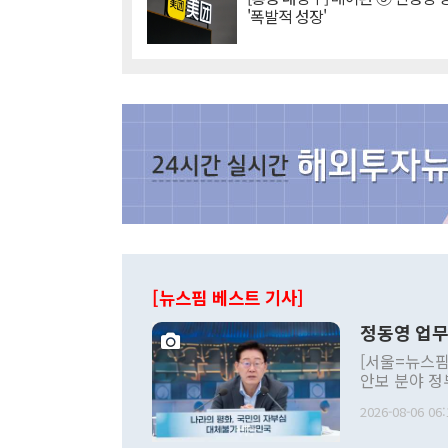
'폭발적 성장'
[뉴스핌 베스트 기사]
정동영 업무
[서울=뉴스핌
안보 분야 정
평화공존 발전
2026-08-06 06:
발언 중에는 
언한 것이 있