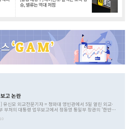
승, 밸류는 역대 저점
보고 논란
] 유신모 외교전문기자 = 청와대 영빈관에서 5일 열린 외교·
부 부처의 대통령 업무보고에서 정동영 통일부 장관의 '한반도
 구상'과 업무보고 발언이 논란을 빚고 있다. 이날 정 장관의
10
정부 내 조율을 거치지 않은 사안을 정책으로 추진하겠다고 공
는가 하면 사실 관계에 맞지 않은 설명도 있었다. 이재명 대통