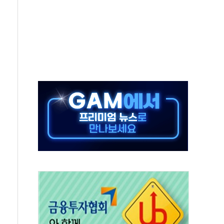
태양광 착공…여의도 1.6배 규모
...금융주 낙폭 커
부정책 아냐" 해명
~9일 최대 100mm 호우
체결… 수니파 국가들의 새 안보 협력 구도
비온 59㎡ 18억원대