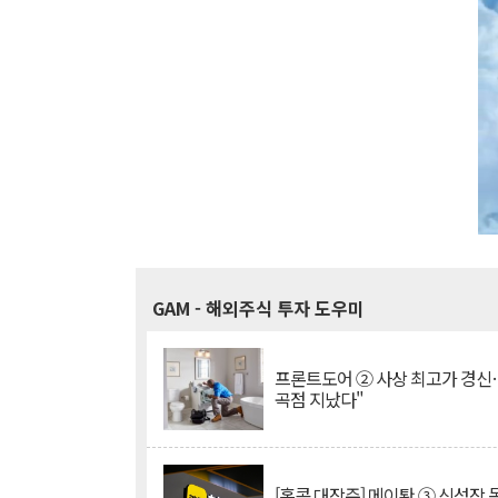
GAM
- 해외주식 투자 도우미
프론트도어 ② 사상 최고가 경신
곡점 지났다"
[홍콩 대장주] 메이퇀 ③ 신성장