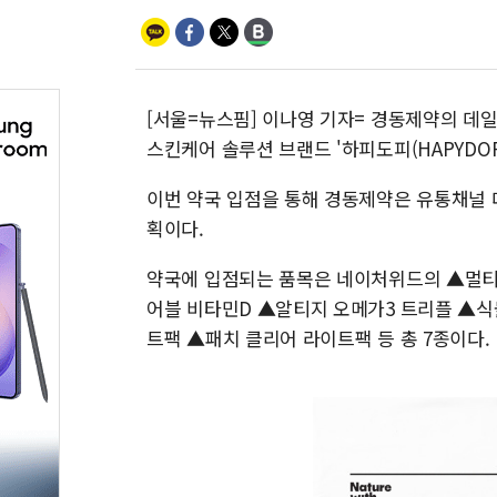
[서울=뉴스핌] 이나영 기자= 경동제약의 데일리
스킨케어 솔루션 브랜드 '하피도피(HAPYDOP
이번 약국 입점을 통해 경동제약은 유통채널 
획이다.
약국에 입점되는 품목은 네이처위드의 ▲멀티
어블 비타민D ▲알티지 오메가3 트리플 ▲식
트팩 ▲패치 클리어 라이트팩 등 총 7종이다.