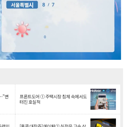
Mute
…"변
프론트도어 ① 주택시장 침체 속에서도
터진 호실적
 동력의
[홍콩 대장주] 메이퇀② 실적은 고속 상