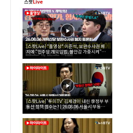
스팟
Live
[스팟Live] *풀영상* 이준석, 보완수사권 폐
지에 "민주당 개악입법, 불안감 가중시켜"｜
26.08.06 개혁신당 보완수사권 폐지 토론회
[스팟Live] '투미TV' 김제경이 내린 李정부 부
동산 정책 점수는? | 26.08.06 서울시 부동산
대토론회