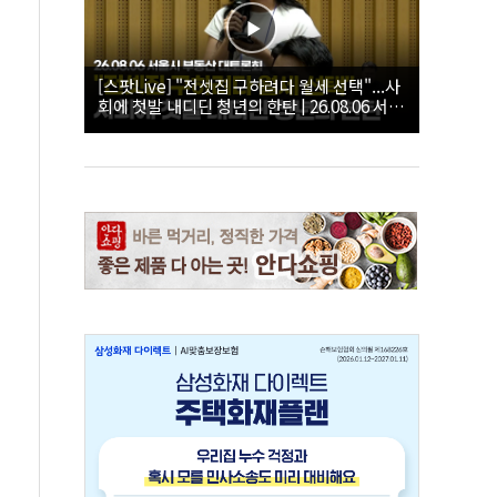
[스팟Live] "전셋집 구하려다 월세 선택"...사
회에 첫발 내디딘 청년의 한탄 | 26.08.06 서울
시 부동산 대토론회