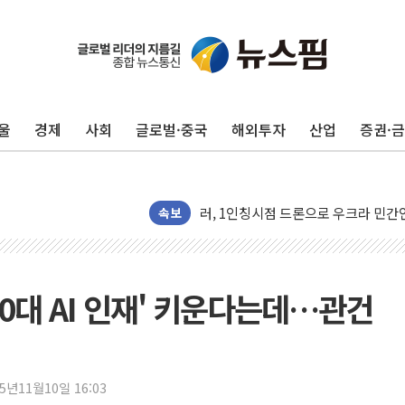
울
경제
사회
글로벌·중국
해외투자
산업
증권·
금값 7주 만에 최고…美 고용 둔화·
[인도증시] 중동 긴장 완화에 실적 호
러, 1인칭시점 드론으로 우크라 민간
[베트남 증시] 지수 하락 속 'DGC
속보
'월가의 황제' 다이먼 "금융시장 레
양주 섬유염색공장서 화재 1명 중상…
김정관 산업부 장관 "주 52시간 손봐
0대 AI 인재' 키운다는데…관건
해군 1함대 창설 80주년…지역과 함께
[3보] 북, 원산서 동해로 단거리 탄도
우크라 드론 전술, 중남미 콜롬비아에
25년11월10일 16:03
동해해경, 독도 해상서 부유물 감긴 