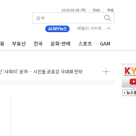
2026.08.06 (목)
ENG
中文
|
|
패밀리 사이트
금융
부동산
전국
문화·연예
스포츠
GAM
호르무즈 재개방 기대에 강세
조까지, 상승...호실적 보고 기업 상승세 뚜렷
인 '사파리' 공격… 시민들 공포감 극대화 전략
' 임시 주총 기대감에 홀로 상한가…마진 잔액은 사상 최고
버리지 위험수위…숨은 차입이 더 큰 변수"
대응 1단계 진압 중
야, 경쟁상대 中과 비교해야"
하는 '선봉'의 대민 봉사
미사일 1발 발사… 올해 10번째·42일 만 도발
 새 안보 위기… 반군·마약카르텔이 습득해 전투 활용
어선 구조