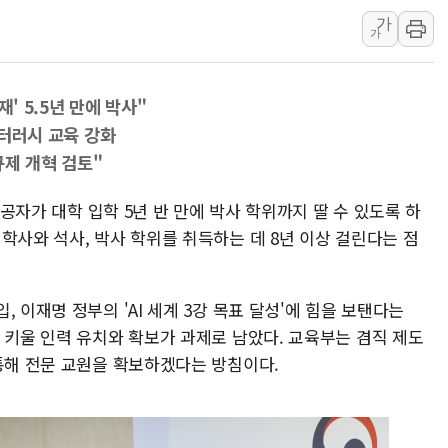
가
주한미군 "오산기지 누출, 백린 아닌 
가
구미 폐염산처리업체서 불 2시간30여
해군과 함께하는 '불금전파, 송정' 시
' 5.5년 만에 박사"
강원도 폭염특보 11일째…온열질환·가
리터러시 교육 강화
[코인 시황] 비트코인, ETF 자금 
규제 개혁 검토"
[르포] 39도 폭염 속 잠실 개표소 시위
강원·전라권 폭염중대경보 확대…온열질
전공자가 대학 입학 5년 반 만에 박사 학위까지 딸 수 있도록 하
학사와 석사, 박사 학위를 취득하는 데 8년 이상 걸린다는 점
빚투·레버리지 줄었지만, 반도체 두 종
[2보] 북한, 원산서 동해상 단거리 
 이재명 정부의 'AI 세계 3강 목표 달성'에 힘을 보탠다는
 키울 인력 유치와 확보가 과제로 남았다. 교육부는 겸직 제도
 통해 전문 교원을 확보하겠다는 방침이다.