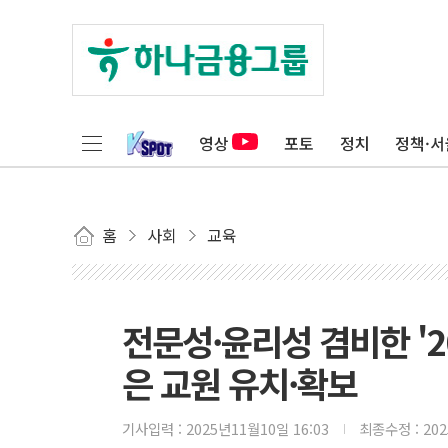
영상
포토
정치
정책·서
홈
사회
교육
전문성·윤리성 겸비한 '2
은 교원 유치·확보
기사입력 :
2025년11월10일 16:03
최종수정 :
20