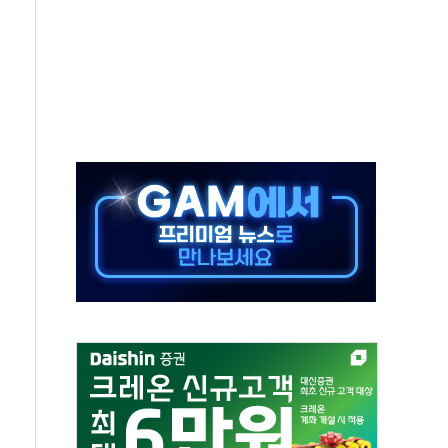
무해한 표면 부식 물질"
분만에 진화...외국인 노동자 숨져
즌2
축 피해 최소화 '총력 대응'
유입에도 박스권…美 암호화폐 법안 처리 여부도 변수
 '62일째'..."대부분 여기서 상주"
환자 2665명·사망 23명
목에 코스피 '휘청'
탄도미사일 발사