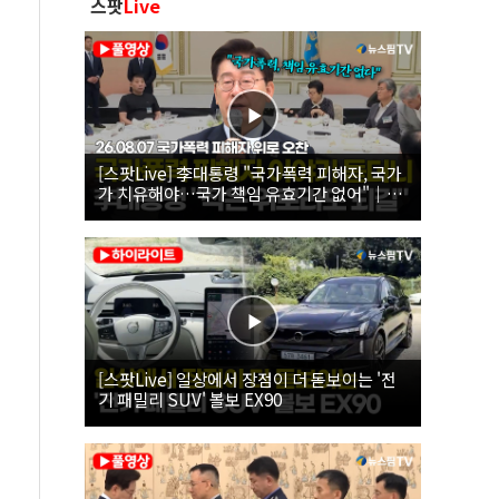
스팟
Live
[스팟Live] 李대통령 "국가폭력 피해자, 국가
가 치유해야…국가 책임 유효기간 없어"｜
26.08.07 국가폭력 피해자 위로 오찬
[스팟Live] 일상에서 장점이 더 돋보이는 '전
기 패밀리 SUV' 볼보 EX90