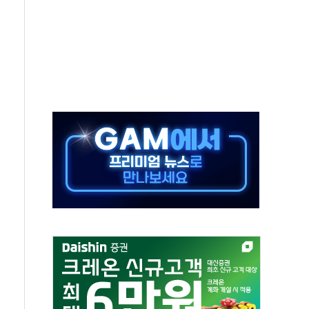
중 완화 전환점"
적 공급 확대·속도전 총력"
 급등
않아"