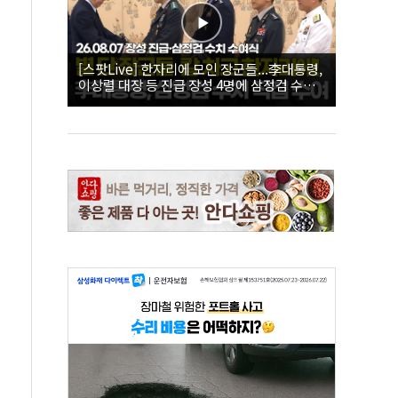
[스팟Live] 한자리에 모인 장군들...李대통령,
이상렬 대장 등 진급 장성 4명에 삼정검 수치
직접 수여｜26.08.07 장성 진급·삼정검 수치
수여식