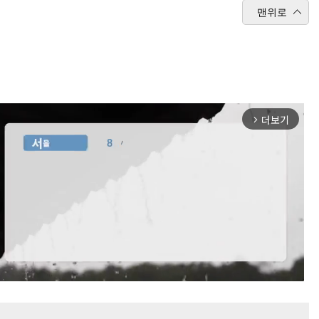
맨위로
더보기
arrow_forward_ios