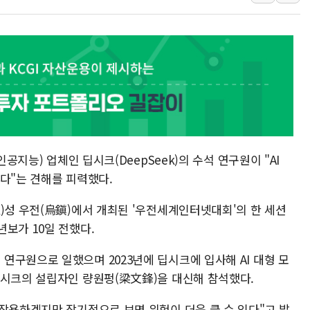
특정 정치인 측근 포항시 정책특보 내정설...포항시 '시끌'
李 "해남 태양광, 대한민국 다음 100년 밑거름…수도권 집
李 대통령, '6시간 마라톤 부동산 2차 회의' 주재… "전폭
트럼프, 中 겨냥 폴리실리콘 관세 15% 부과…美 태양광주
[사진] 빈살만과 에르도안의 만남
이란와이어 "이란 최고지도자 위독…곧 사망해도 놀랍지 
인공지능) 업체인 딥시크(DeepSeek)의 수석 연구원이 "AI
있다"는 견해를 피력했다.
)성 우전(烏鎭)에서 개최된 '우전세계인터넷대회'의 한 세션
보가 10일 전했다.
연구원으로 일했으며 2023년에 딥시크에 입사해 AI 대형 모
딥시크의 설립자인 량원펑(梁文鋒)을 대신해 참석했다.
 작용하겠지만 장기적으로 보면 위험이 더욱 클 수 있다"고 발