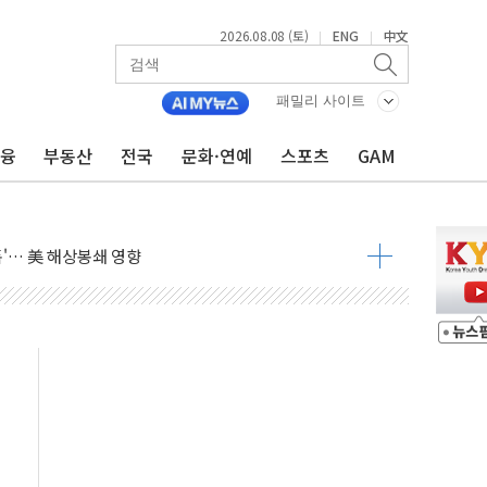
2026.08.08 (토)
ENG
中文
|
|
낮아지며 상승… STOXX 600 지수는 나흘 연속 최고치
세
패밀리 사이트
엘·이란 위협에 맞설 자체 억지력 강화
금융
부동산
전국
문화·연예
스포츠
GAM
동
톱'… 美 해상봉쇄 영향
각
체주 '활짝'
스닥 선물 1%대 상승
상 기대 후퇴
·태양광주↑ VS 트레이드데스크·웬디스↓
 끝까지 찾겠다"