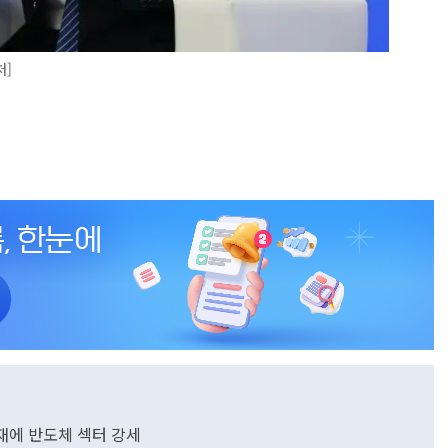
처]
호재에 반도체 섹터 강세