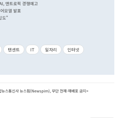
픈AI, 앤트로픽 경쟁예고
언어모델 발표
압도"
텐센트
IT
일자리
인터넷
뉴스통신사 뉴스핌(Newspim), 무단 전재-재배포 금지>