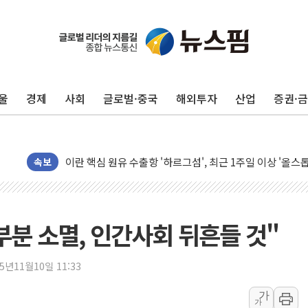
유럽증시, 美 고용 예상 밖 부진에 연준 금리 인상 가능성 
미 연준 매파 기세 꺾이나…고용 감소에 9월 동결 전망 우
[종합] 이슬람 수니파 3국, '공동방위협정' 체결… 이스라
울
경제
사회
글로벌·중국
해외투자
산업
증권·
트럼프, 백신·자폐증 행정명령 검토…"이르면 다음 주"
美 항소법원, 백악관 무도회장 공사 중단 명령…트럼프 제
이란 핵심 원유 수출항 '하르그섬', 최근 1주일 이상 '올스
美 고용 쇼크에 엔화 장중 급등…시장은 "또 개입했나" 촉
속보
[AI MY 뉴스] 뉴욕 반도체주 프리뷰...美 고용 쇼크에 반도
뉴욕증시 프리뷰, 美 고용 쇼크에 금리 인상 우려 후퇴…나
[종합] 美 7월 고용 2만3000명 감소 '쇼크'…9월 금리 인
부분 소멸, 인간사회 뒤흔들 것"
[사진] 이슬람 수니파 3개국, 공동방위협정 체결
뉴욕증시 개장 전 특징주...아틀라시안·클라우드플레어
25년11월10일 11:33
보훈부, 미 DPAA와 MOU… "6·25 미군 실종자 7359명
가
가
트럼프 "금리 내려야"…파월 때와 달리 워시엔 톤 낮춰