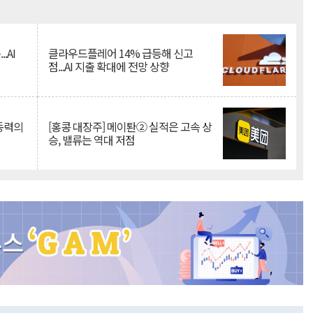
Mute
.AI
클라우드플레어 14% 급등해 신고
점...AI 지출 확대에 전망 상향
 동력의
[홍콩 대장주] 메이퇀② 실적은 고속 상
승, 밸류는 역대 저점