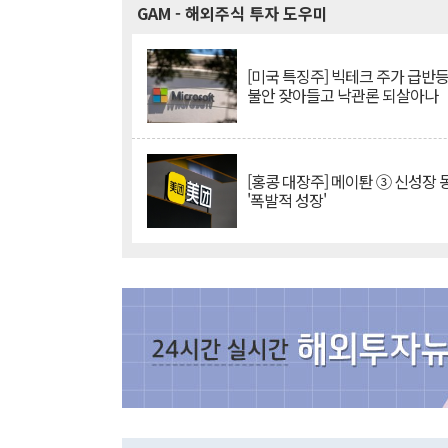
GAM
- 해외주식 투자 도우미
[미국 특징주] 빅테크 주가 급반등..
불안 잦아들고 낙관론 되살아나
[홍콩 대장주] 메이퇀 ③ 신성장
'폭발적 성장'