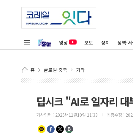
영상
포토
정치
정책·서
홈
글로벌·중국
기타
딥시크 "AI로 일자리 대
기사입력 :
2025년11월10일 11:33
최종수정 :
20