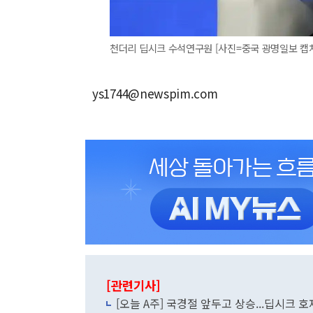
천더리 딥시크 수석연구원 [사진=중국 광명일보 캡
ys1744@newspim.com
[관련기사]
[오늘 A주] 국경절 앞두고 상승...딥시크 