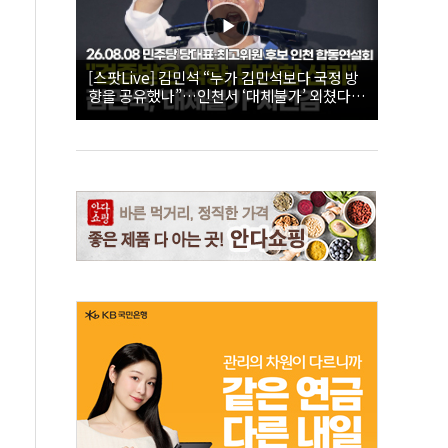
[스팟Live] 김민석 “누가 김민석보다 국정 방
향을 공유했나”…인천서 ‘대체불가’ 외쳤다 |
26.08.08 더불어민주당 당대표·최고위원 후
보 인천 합동연설회