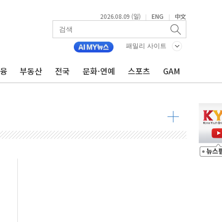
2026.08.09 (일)
ENG
中文
|
|
투입…고수온 양식장 복구·지원 '총력'
산사태 주의보'...경북도, 호우 피해·통제구간 없어
패밀리 사이트
%p' 차 재역전 성공...金 45.42% vs 鄭 44.56%
금융
부동산
전국
문화·연예
스포츠
GAM
·정청래·김민석 당대표 후보
 정청래에 승리...47.75% vs 42.08%
과 발표...김민석 47.75% 정청래 42.08%
표...김민석 45.09% 정청래 43.27% 송영길 11.63%
표...김민석 52.64% 정청래 39.89% 송영길 7.47%
0~8.14)
…공습 한계·탄약 부족 현실화
50㎜ 폭우…강원 동해안 강한 비 이어져
 환경미화원 수거차에 치여 사망
동…60대 남성 2명 숨져