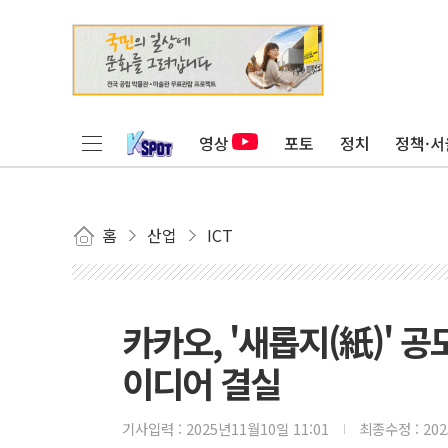
영상
포토
정치
정책·서
홈
산업
ICT
카카오, '새롭지(紙)' 
이디어 결실
기사입력 :
2025년11월10일 11:01
최종수정 :
20