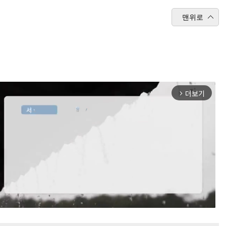
맨위로
더보기
arrow_forward_ios