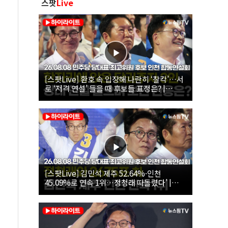
스팟
Live
[스팟Live] 환호 속 입장해 나란히 ‘찰칵’…서
로 ‘저격 연설’ 들을 때 후보들 표정은? |
26.08.08 더불어민주당 당대표·최고위원 후
보 인천 합동연설회
[스팟Live] 김민석 제주 52.64%·인천
45.09%로 연속 1위…정청래 따돌렸다’ |
26.08.08 더불어민주당 당대표·최고위원 후
보 인천 합동연설회