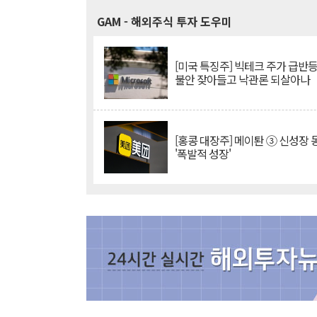
GAM
- 해외주식 투자 도우미
[미국 특징주] 빅테크 주가 급반등..
불안 잦아들고 낙관론 되살아나
[홍콩 대장주] 메이퇀 ③ 신성장
'폭발적 성장'