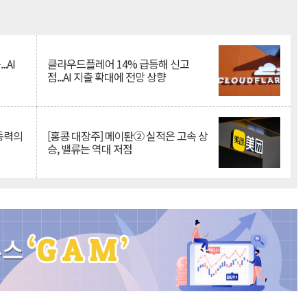
Mute
.AI
클라우드플레어 14% 급등해 신고
점...AI 지출 확대에 전망 상향
 동력의
[홍콩 대장주] 메이퇀② 실적은 고속 상
승, 밸류는 역대 저점