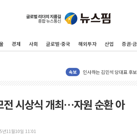
포항시 재난예산 40억 긴급 
울진·영덕 '호우특보'-포항 '
[종합] 김민석, 정청래에 '0.86
울
경제
사회
글로벌·중국
해외투자
산업
증권·
인천 합동연설회 나선 송영길
김민석, 2주차 제주·인천 경선서
인사하는 김민석 당대표 후보
[속보] 민주, 제주·인천 경선 결
속보
[속보] 민주, 인천 경선 결과 발
[속보] 민주, 제주 경선 결과 발
이번주 국내 주요 금융일정(8.1
공모전 시상식 개최…자원 순환 아
美, 이란전 출구전략 만지작
강릉·동해·삼척 시간당 최대 
폐기물 수거하다 참변…60대
25년11월10일 11:01
서울 중랑구 주택가서 흉기 난