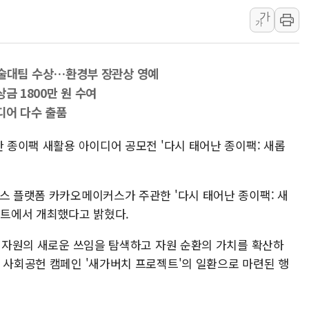
가
李대통령 "결혼 때문에 손해 
가
여수 오동도 인근 해상서 모
추미애, '위안부' 피해자 기림
울과학기술대팀 수상…환경부 장관상 영예
인천 선재도 갯벌서 해루질 중
상금 1800만 원 수여
인천서 말다툼 중 어머니 흉기
디어 다수 출품
'화합' 꺼낸 김민석에 '뻔뻔
한 종이팩 새활용 아이디어 공모전 '다시 태어난 종이팩: 새롭
머스 플랫폼 카카오메이커스가 주관한 '다시 태어난 종이팩: 새
지트에서 개최했다고 밝혔다.
 폐자원의 새로운 쓰임을 탐색하고 자원 순환의 가치를 확산하
경 사회공헌 캠페인 '새가버치 프로젝트'의 일환으로 마련된 행