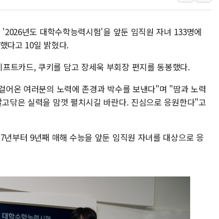
쉐이크쉑, 남양주 현대아울렛에 
'달라진 임신·출산·육아 지원 
'2026년도 대학수학능력시험'을 앞둔 임직원 자녀 133명에
정부혁신 우수사례 세계에 알린다
했다고 10일 밝혔다.
부모가 정부24에서 자녀 출입국
프트카드, 쿠키를 담고 장세욱 부회장 편지를 동봉했다.
소방청, 전국 시·도 구급과장 
정청래 "2차 TV토론으로 게임 
 걸어온 여러분의 노력에 존경과 박수를 보낸다"며 "땀과 노력
윤상현, 사관학교 통합 비판…"
 갈고닦은 실력을 맘껏 펼치시길 바란다. 진심으로 응원한다"고
펄어비스, 붉은사막 영상 콘테스트
현대리바트, '2026 코리아빌드
7년부터 9년째 매해 수능을 앞둔 임직원 자녀를 대상으로 응