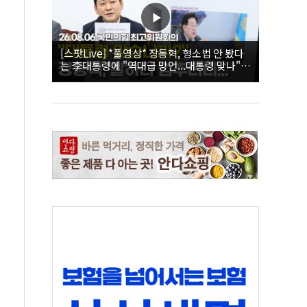
[스팟Live] *풀영상* 장동혁, 형소법 안 봤다
는 李대통령에 "역대급 망언...대통령 맞나"｜
26.08.06 국민의힘 최고위원회의