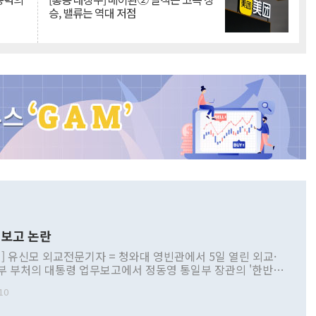
승, 밸류는 역대 저점
보고 논란
] 유신모 외교전문기자 = 청와대 영빈관에서 5일 열린 외교·
부 부처의 대통령 업무보고에서 정동영 통일부 장관의 '한반도
 구상'과 업무보고 발언이 논란을 빚고 있다. 이날 정 장관의
10
정부 내 조율을 거치지 않은 사안을 정책으로 추진하겠다고 공
는가 하면 사실 관계에 맞지 않은 설명도 있었다. 이재명 대통