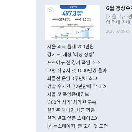
령은 공개적으
6월 경상수
주의적 희망에
관의 대북 정
[서울=뉴스핌
관 부처 장관
어 역대 최대
관의 무리한 
출 호조로 월
다. [정동영 통일부 장관이 지난달 23일 오후 서울 종로구 정부서울청사에
2026-08-06 08:
료=한국은행] 한국은행이 6일 발표한 '2026년 6월 국제수지(잠정)'에
서 취임 1주년 
면 지난 6월
부 장관 권한
1000만달러
서울 외곽 월세 200만원
발전 구상'을
이에 따라 올
적 갈등 해결
경기도, 재정 '비상 상황'
했다. 경상수
결과 혐오의 
9000만달러
프로야구 전 경기 폭염 취소
년간의 CVI
지 기준 상품
고령 취업자 첫 1000만명 돌파
무너졌다고도 
며 월간 기준
현실을 바꾸는
달러로 38.
화물선 운임 3주만에 최고
를 평화 체제
196.9% 급
검찰 수사권, 72년만에 막 내려
함께 4자 대
수출은 160
지만 이 대통
서울 첫 폭염중대경보
(18.6%) 
화공존 정책이
했다. 통관 기
'300억 사기' 차가원 구속
다"고 지적했
(16.4%)
투리가 잡혀 
실거주 아니면 세금 껑충
월(-10억9
쁜 상황이 초
증가와 유류할
실적 발표 앞둔 스페이스X
9·19 군사
기록했지만 
[히든스테이지] 즌·오아 첫 도전
"우리의 선의
로 전환됐다.
으로 약간의 의문