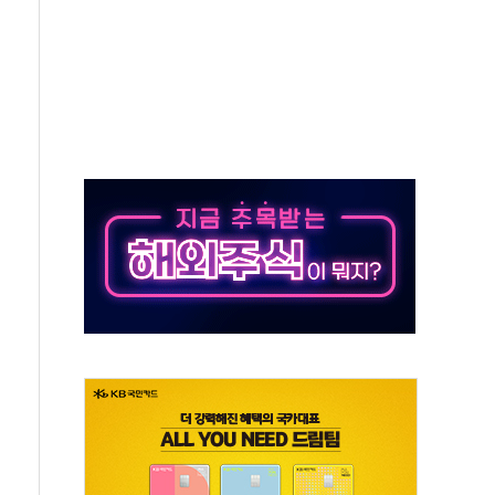
'다산점' 열어
한눈에'…인사처, 공무원 인사제도 안내서 발간
…식약처 AI 심사·소방청 119안심콜 영문 영상 제작
증명서 발급…7일부터 온라인 대리 신청 가능
회의…중증환자 이송체계 전국 확대 점검
끝…김민석, 신천지 허위신고에 배신 사과 안 해"
국방개혁은 정치적 감정 따라 추진해선 안 돼"
 '비욘드 디 어비스' 수상작 발표
위크' 참가…리모델링 상담 제공