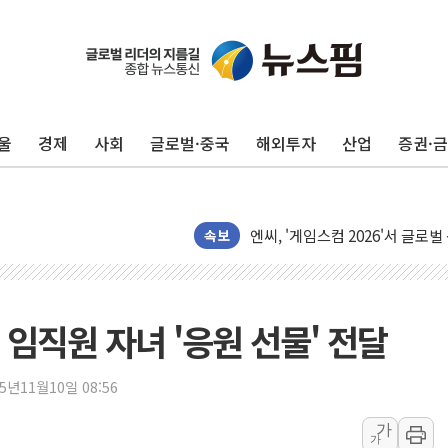
울
경제
사회
글로벌·중국
해외투자
산업
증권·
피치 "韓 코스피 약세 장기화 시
법원, 한미 임주현 지분 100억
엔씨, '게임스컴 2026'서 글로
롯데백화점, '홈스타일링 페어'…
속보
[AI 카드뉴스] 어린이집·유치원
운수업·기업활동 '원스톱'으로..
[르포] 폭염 속 '자폭 드론' 첫
임직원 자녀 '응원 선물' 전달
공정위 "국고채 PD 15곳, 관행
중소기업 기술자료 중국 계열사에
25년11월10일 08:56
정부, 한화오션·에코프로비엠 등 
가
가
국표원, 해외직구 물놀이기구·유아