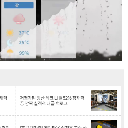
Mute
잠재력
저평가된 방산 테크 LHX 52% 잠재력
① 깜짝 실적·역대급 백로그
 동력의
[홍콩 대장주] 메이퇀② 실적은 고속 상