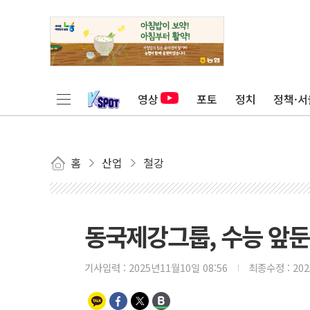
영상
포토
정치
정책·서
홈
산업
철강
동국제강그룹, 수능 앞둔 
기사입력 :
2025년11월10일 08:56
최종수정 :
20