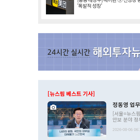
'폭발적 성장'
[뉴스핌 베스트 기사]
정동영 업무
[서울=뉴스핌
안보 분야 정
평화공존 발전
2026-08-06 06:
발언 중에는 
언한 것이 있