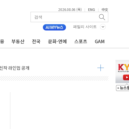
2026.08.06 (목)
ENG
中文
|
|
패밀리 사이트
금융
부동산
전국
문화·연예
스포츠
GAM
 주택수요 위축 우려"
 가압류 결정…4자 연합 균열 조짐
벌 신작 라인업 공개
리빙 최대 50% 할인
 비상! 수족구병이 다시 유행합니다.
.데이터처, 기업 3만1000곳 경제통계조사
 실사격…미 해병대, 한반도 지형서 FPV 공격훈련 공개
 아닌 담합…76조2000억 입찰 영향"
 넘긴 세라젬…공정위 과징금 4억3200만원
'슈퍼을' 5곳 선정...소부장 핵심기업 추가 육성
용품 등 94개 제품 안전기준 '부적합'