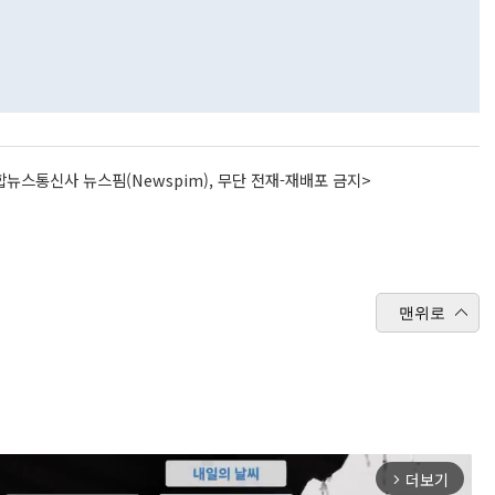
뉴스통신사 뉴스핌(Newspim), 무단 전재-재배포 금지>
맨위로
더보기
arrow_forward_ios