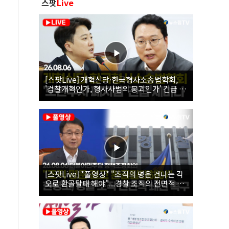
스팟
Live
[스팟Live] 개혁신당·한국형사소송법학회,
'검찰개혁인가, 형사사법의 붕괴인가' 긴급 세
미나｜26.08.06
[스팟Live] *풀영상* "조직의 명운 건다는 각
오로 환골탈태 해야"...경찰 조직의 전면적 쇄
신 촉구한 한병도 | 26.08.06 더불어민주당 정
책조정회의