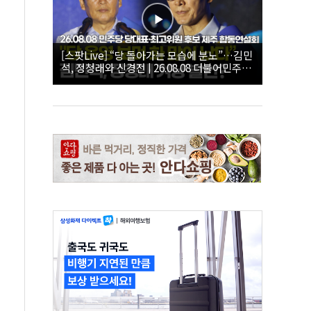
[스팟Live] “당 돌아가는 모습에 분노”…김민
석, 정청래와 신경전 | 26.08.08 더불어민주당
당대표·최고위원 후보 제주 합동연설회