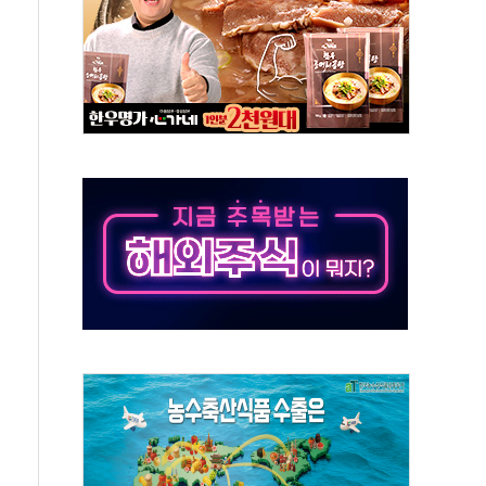
기능시험 오전 집중 편성…체감온도 38도 넘으면 중단
가누르기 방지법' 전면 재검토 지시
 시간당 20~30mm 강한 비...가뭄 해소될 듯
지속…내륙 곳곳 소나기
 검토, 민주당 스스로 원칙 뒤집는 것"
…청주·진천 35도, 곳곳 소나기
지·공소청 출범…피해자들 '범죄 사각지대' 우려
 보안 새판 짠다…'자율규제단체' 타진