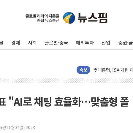
추미애, '위안부' 피해
울
경제
사회
글로벌·중국
해외투자
산업
증권·
인천 선재도 갯벌서 해
인천서 말다툼 중 어머
'화합' 꺼낸 김민석에
李대통령, ISA 개편 
속보
동해중부 전 해상 풍랑
연일 폭염에 온열질환
中 전방위 아파트 부양
표 "AI로 채팅 효율화…맞춤형 폴
인제 용대리 계곡서 
동해시, 11~14일 
강원 중·남부 동해안
25년11월07일 09:23
청양 밭에서 일하던 