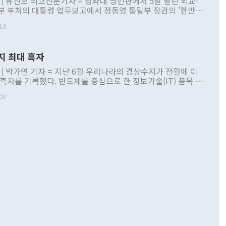
] 유신모 외교전문기자 = 청와대 영빈관에서 5일 열린 외교·
부 부처의 대통령 업무보고에서 정동영 통일부 장관의 '한반도
 구상'과 업무보고 발언이 논란을 빚고 있다. 이날 정 장관의
10
정부 내 조율을 거치지 않은 사안을 정책으로 추진하겠다고 공
는가 하면 사실 관계에 맞지 않은 설명도 있었다. 이재명 대통
로 신중을 기해 달라고 경고했고, 조현 외교부 장관은 '이상
지 최대 흑자
 근거한 비현실적 구상'이라는 비판을 내놨다. 그동안 정 장
책 관련 발언이 물의를 빚은 적은 여러 번 있지만 대통령과 유
] 박가연 기자 = 지난 6월 우리나라의 경상수지가 전월에 이
이 공개적으로 부정적 입장을 표명한 것은 이례적이다. 정 장
 흑자를 기록했다. 반도체를 중심으로 한 정보기술(IT) 품목 수
대북 접근법과 월권을 제어해야 한다는 목소리도 높아지고 있
간 상품수출이 처음으로 1000억달러를 넘어선 영향이다. [자
00
 따르
기자간담회를 하고 있다. [사진=통일부] 2026.07.23 ◆통일
 경상수지는 497억3000만달러 흑자로 집계됐다. 전월(386억
 넘어선 주장 정 장관은 이날 업무보고에서 '한반도 평화공존
)에 이어 두 달 연속 월간 기준 역대 최대 기록을 갈아치웠다.
 설명하면서 이재명 정부 2년차 핵심 과제로 상호 존중·평화
해 상반기 누적 경상수지 흑자는 1910억1000만달러를 기록
·핵 없는 한반도 등 3대 기본 방향을 제시했다. 정 장관은 "대
지 흑자를 견인한 것은 상품수지다. 6월 상품수지는 478억
언어는 멈춰야 한다"면서 주적 용어 대체를 주장했다. 지난 25
 흑자를 기록하며 전월에 이어 역대 최대를 다시 썼다. 국제수
D(완전하고 검증가능하며 되돌릴 수 없는 비핵화) 구도는 이미
수출은 1123억7000만달러로 전년 동월 대비 84.5% 증가하
했다. 또 "현 시점에서 흘러간 선(先)비핵화만 되뇌는 것은
 처음으로 1000억달러를 넘어섰다. 상품수입은 644억8000만
 데 힘이 되지 않는다"고 주장했다. 정 장관은 또 "정전 체제
6% 늘었다. 통관 기준으로는 반도체 수출이 전년 동월 대비
로 바꾸는 논의에 착수하겠다"면서 "북·미 정상회담 견인과
증했고 컴퓨터·주변기기(SSD)는 282.7% 증가했다. IT 품목
화의 동력을 확보하기 위해 최선을 다할 것"이라고 말했다. 하
.4% 늘었으며 비IT 품목도 ▲석유제품(47.5%) ▲화공품
령은 정 장관의 구상에 대부분 제동을 걸었다. 이 대통령은 "평
▲철강제품(17.9%) ▲승용차(6.1%) 등을 중심으로 18.6% 증가
 정치적으로 악용되는 측면이 있다"며 "많이 조심하셔야 한
준 수입은 ▲원자재(30.5%) ▲자본재(35.3%) ▲소비재
다. 북한을 다른 이름으로 불러야 한다는 주장에는 "표현에 꼬
가 모두 늘었다. 서비스수지는 12억9000만달러 적자를 기록해 전