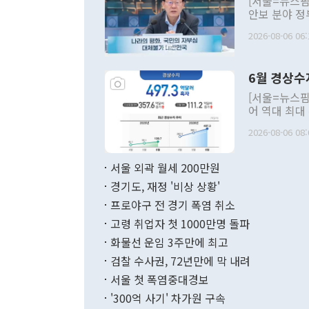
[서울=뉴스핌
안보 분야 정
평화공존 발전
2026-08-06 06:
발언 중에는 
언한 것이 있
령은 공개적으
6월 경상수
주의적 희망에
관의 대북 정
[서울=뉴스핌
관 부처 장관
어 역대 최대
관의 무리한 
출 호조로 월
다. [정동영 통일부 장관이 지난달 23일 오후 서울 종로구 정부서울청사에
2026-08-06 08:
료=한국은행] 한국은행이 6일 발표한 '2026년 6월 국제수지(잠정)'에
서 취임 1주년 
면 지난 6월
부 장관 권한
1000만달러
서울 외곽 월세 200만원
발전 구상'을
이에 따라 올
적 갈등 해결
경기도, 재정 '비상 상황'
했다. 경상수
결과 혐오의 
9000만달러
프로야구 전 경기 폭염 취소
년간의 CVI
지 기준 상품
고령 취업자 첫 1000만명 돌파
무너졌다고도 
며 월간 기준
현실을 바꾸는
달러로 38.
화물선 운임 3주만에 최고
를 평화 체제
196.9% 급
검찰 수사권, 72년만에 막 내려
함께 4자 대
수출은 160
지만 이 대통
서울 첫 폭염중대경보
(18.6%) 
화공존 정책이
했다. 통관 기
'300억 사기' 차가원 구속
다"고 지적했
(16.4%)