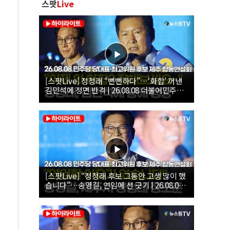
스팟
Live
[스팟Live] 정청래 “뻔뻔하다”…‘화합’ 꺼낸
김민석에 정면 반격 | 26.08.08 더불어민주당
당대표·최고위원 후보 제주 합동연설회
[스팟Live] “정청래 후보 그동안 고생 많이 했
습니다”…송영길, 연임에 선 긋기 | 26.08.08
더불어민주당 당대표·최고위원 후보 제주 합
동연설회