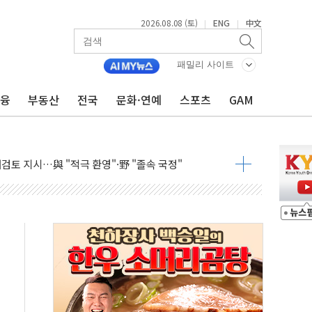
2026.08.08 (토)
ENG
中文
|
|
패밀리 사이트
자 기림의 날 참석..."국제적 시민 연대로 목소리 내야"
금융
부동산
전국
문화·연예
스포츠
GAM
루질 중 실종 60대 나흘만에 숨진 채 발견
니 흉기 살해 10대 아들 체포
 '뻔뻔' 받아친 정청래…제주 연설서 신경전 고조
재검토 지시…與 "적극 환영"·野 "졸속 국정"
주의보…10일까지 최대 3.5m 높은 물결
 사망 23명…정부, 비상대응기구 가동
, 수도 베이징도 부동산 규제 철폐
수위 상승으로 피서객 7명 고립…전원 구조
'별똥별 멍' 운영…페르세우스 유성우 관측
 시간당 50mm 이상 폭우…호우경보 발효
90대 숨져…온열질환 여부 조사