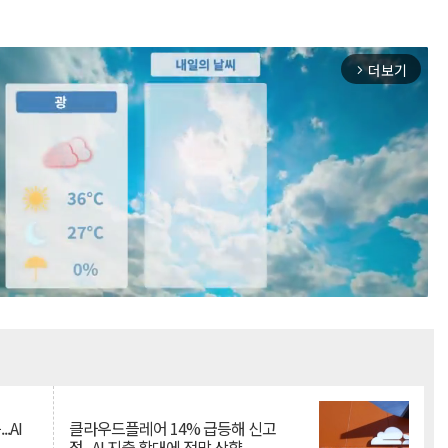
더보기
arrow_forward_ios
Mute
.AI
클라우드플레어 14% 급등해 신고
점...AI 지출 확대에 전망 상향