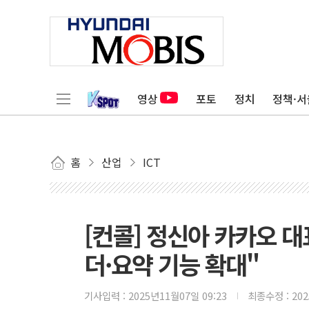
영상
포토
정치
정책·서
홈
산업
ICT
[컨콜] 정신아 카카오 대
더·요약 기능 확대"
기사입력 :
2025년11월07일 09:23
최종수정 :
20