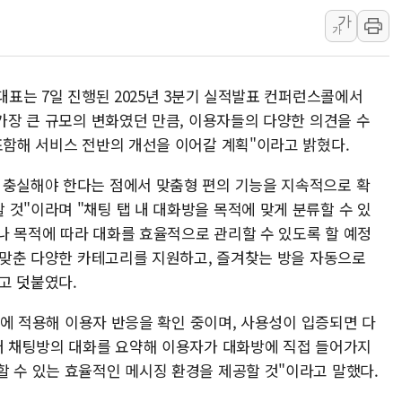
가
폭염에 車 운전면허 
가
李대통령, 'ISA·주
'호우 특보' 경북 울진
 대표는 7일 진행된 2025년 3분기 실적발표 컨퍼런스콜에서
주말 무더위·열대야 
 가장 큰 규모의 변화였던 만큼, 이용자들의 다양한 의견을 수
오세훈 "용산공원 주택
포함해 서비스 전반의 개선을 이어갈 계획"이라고 밝혔다.
충북 주말 무더위 지속
 충실해야 한다는 점에서 맞춤형 편의 기능을 지속적으로 확
10월 보완수사권 폐
것"이라며 "채팅 탭 내 대화방을 목적에 맞게 분류할 수 있
한상협, 업계 개인정보
나 목적에 따라 대화를 효율적으로 관리할 수 있도록 할 예정
에 맞춘 다양한 카테고리를 지원하고, 즐겨찾는 방을 자동으로
고 덧붙였다.
더'에 적용해 이용자 반응을 확인 중이며, 사용성이 입증되면 다
여러 채팅방의 대화를 요약해 이용자가 대화방에 직접 들어가지
할 수 있는 효율적인 메시징 환경을 제공할 것"이라고 말했다.