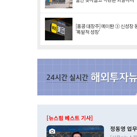
[홍콩 대장주] 메이퇀 ③ 신성장
'폭발적 성장'
[뉴스핌 베스트 기사]
정동영 업무