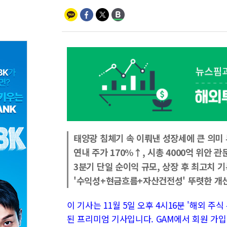
태양광 침체기 속 이뤄낸 성장세에 큰 의미
연내 주가 170%↑, 시총 4000억 위안 관
3분기 단일 순이익 규모, 상장 후 최고치 
'수익성+현금흐름+자산건전성' 뚜렷한 개
이 기사는 11월 5일 오후 4시16분 '해외 주식 투
된 프리미엄 기사입니다. GAM에서 회원 가입