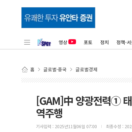
영상
포토
정치
정책·서
홈
글로벌·중국
글로벌경제
[GAM]中 양광전력① 
역주행
기사입력 :
2025년11월06일 07:00
최종수정 :
20