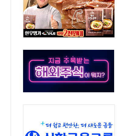
50㎜ 폭우…강원 동해안 강한 비 이어져
 환경미화원 수거차에 치여 사망
동…60대 남성 2명 숨져
보는 일 없게"…'결혼 페널티' 22개 과제 손본다
터보트 전복…1명 사망·1명 실종
의 날 참석..."국제적 시민 연대로 목소리 내야"
 실종 60대 나흘만에 숨진 채 발견
 살해 10대 아들 체포
' 받아친 정청래…제주 연설서 신경전 고조
지시…與 "적극 환영"·野 "졸속 국정"