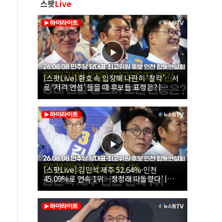
스팟
Live
[스팟Live] 환호 속 입장해 나란히 ‘찰칵’…서
로 ‘저격 연설’ 들을 때 후보들 표정은? |
26.08.08 더불어민주당 당대표·최고위원 후
보 인천 합동연설회
[스팟Live] 김민석 제주 52.64%·인천
45.09%로 연속 1위…정청래 따돌렸다’ |
26.08.08 더불어민주당 당대표·최고위원 후
보 인천 합동연설회