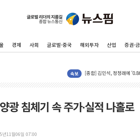
울
경제
사회
글로벌·중국
해외투자
산업
증권·
울진·영덕 '호우특보'-포항 '
[종합] 김민석, 정청래에 '0.86
인천 합동연설회 나선 송영길
속보
김민석, 2주차 제주·인천 경선서
인사하는 김민석 당대표 후보
[속보] 민주, 제주·인천 경선 결
태양광 침체기 속 주가∙실적 나홀로
[속보] 민주, 인천 경선 결과 발
[속보] 민주, 제주 경선 결과 발
이번주 국내 주요 금융일정(8.1
25년11월06일 07:00
美, 이란전 출구전략 만지작