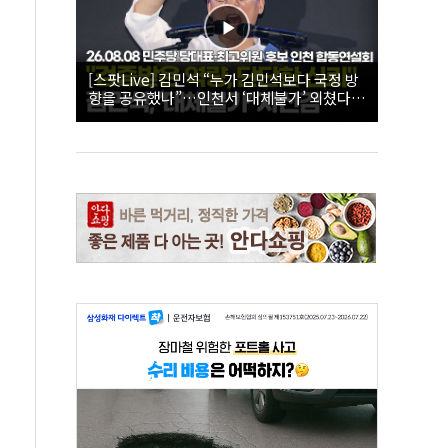
[스팟Live] 김민석 “누가 김민석보다 국정 방
향을 공유했나”…인천서 ‘대체불가’ 외쳤다 |
26.08.08 더불어민주당 당대표·최고위원 후
보 인천 합동연설회