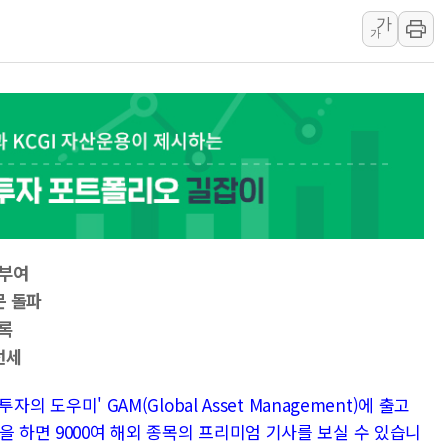
가
강릉·동해·삼척 시간당 최대 
가
폐기물 수거하다 참변…60대
서울 중랑구 주택가서 흉기 난
李대통령 "결혼 때문에 손해 
여수 오동도 인근 해상서 모
추미애, '위안부' 피해자 기림
인천 선재도 갯벌서 해루질 중
인천서 말다툼 중 어머니 흉기
'화합' 꺼낸 김민석에 '뻔뻔
 부여
李대통령, ISA 개편 재검토 
문 돌파
기록
선세
자의 도우미' GAM(Global Asset Management)에 출고
을 하면 9000여 해외 종목의 프리미엄 기사를 보실 수 있습니