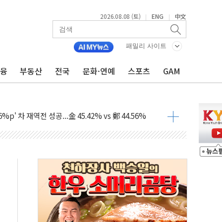
2026.08.08 (토)
ENG
中文
|
|
패밀리 사이트
금융
부동산
전국
문화·연예
스포츠
GAM
산사태 주의보'...경북도, 호우 피해·통제구간 없어
%p' 차 재역전 성공...金 45.42% vs 鄭 44.56%
·정청래·김민석 당대표 후보
 정청래에 승리...47.75% vs 42.08%
과 발표...김민석 47.75% 정청래 42.08%
표...김민석 45.09% 정청래 43.27% 송영길 11.63%
표...김민석 52.64% 정청래 39.89% 송영길 7.47%
0~8.14)
…공습 한계·탄약 부족 현실화