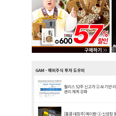
GAM
- 해외주식 투자 도우미
퀄리스 52주 신고가 ② AI 기반 
관리 체계 강화
[홍콩 대장주] 메이퇀 ③ 신성장