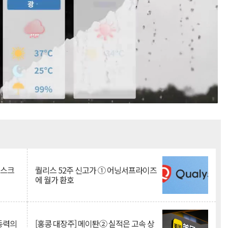
Mute
리스크
퀄리스 52주 신고가 ① 어닝서프라이즈
에 월가 환호
 동력의
[홍콩 대장주] 메이퇀② 실적은 고속 상