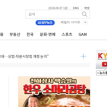
2026.08.07 (금)
ENG
中文
|
|
패밀리 사이트
금융
부동산
전국
문화·연예
스포츠
GAM
재회…로봇·AI 데이터센터·모빌리티 구체화
·아이온큐·도어대시↑ VS 샌디스크·피그마·앱러빈↓
 반대…상법·자본시장법 개정 논의"
 차익실현 속 혼조세...웨스턴디지털·샌디스크↓
에 긴급 안보 점검회의
호르무즈 재개방 기대에 강세
조까지, 상승...호실적 보고 기업 상승세 뚜렷
인 '사파리' 공격… 시민들 공포감 극대화 전략
' 임시 주총 기대감에 홀로 상한가…마진 잔액은 사상 최고
버리지 위험수위…숨은 차입이 더 큰 변수"
대응 1단계 진압 중