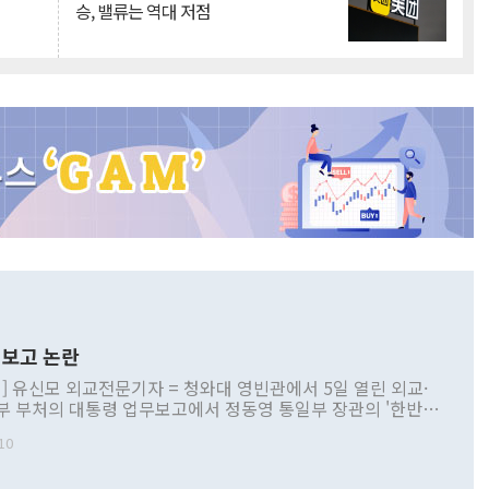
승, 밸류는 역대 저점
보고 논란
] 유신모 외교전문기자 = 청와대 영빈관에서 5일 열린 외교·
부 부처의 대통령 업무보고에서 정동영 통일부 장관의 '한반도
 구상'과 업무보고 발언이 논란을 빚고 있다. 이날 정 장관의
10
정부 내 조율을 거치지 않은 사안을 정책으로 추진하겠다고 공
는가 하면 사실 관계에 맞지 않은 설명도 있었다. 이재명 대통