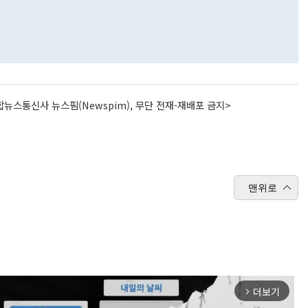
뉴스통신사 뉴스핌(Newspim), 무단 전재-재배포 금지>
맨위로
더보기
arrow_forward_ios