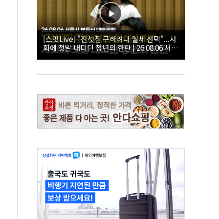
[스팟Live] "전셋집 구하려다 월세 선택"...사
회에 첫발 내디딘 청년의 한탄 | 26.08.06 서울
시 부동산 대토론회