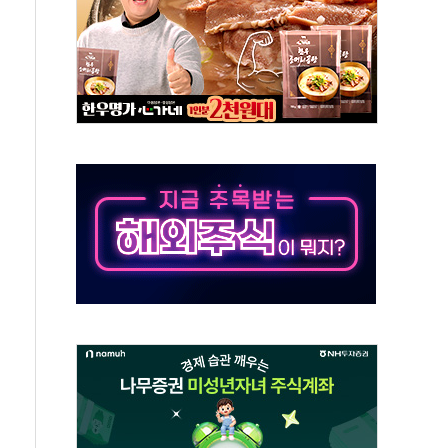
야, 경쟁상대 中과 비교해야"
하는 '선봉'의 대민 봉사
미사일 1발 발사… 올해 10번째·42일 만 도발
 새 안보 위기… 반군·마약카르텔이 습득해 전투 활용
어선 구조
무해한 표면 부식 물질"
분만에 진화...외국인 노동자 숨져
즌2
축 피해 최소화 '총력 대응'