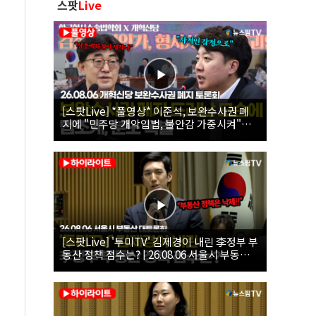
스팟
Live
[스팟Live] *풀영상* 이준석, 보완수사권 폐
지에 "민주당 개악입법, 불안감 가중시켜"｜
26.08.06 개혁신당 보완수사권 폐지 토론회
[스팟Live] '투미TV' 김제경이 내린 李정부 부
동산 정책 점수는? | 26.08.06 서울시 부동산
대토론회