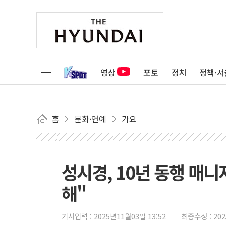
영상
포토
정치
정책·서
홈
문화·연예
가요
성시경, 10년 동행 매
해"
기사입력 :
2025년11월03일 13:52
최종수정 :
20