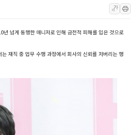
가
김정관 산업부 장관 "주 52시간 손봐
가
해군 1함대 창설 80주년…지역과 함께
[3보] 북, 원산서 동해로 단거리 탄도
 10년 넘게 동행한 매니저로 인해 금전적 피해를 입은 것으로
우크라 드론 전술, 중남미 콜롬비아에
동해해경, 독도 해상서 부유물 감긴 
주한미군 "오산기지 누출, 백린 아닌 
저는 재직 중 업무 수행 과정에서 회사의 신뢰를 저버리는 행
구미 폐염산처리업체서 불 2시간30여
해군과 함께하는 '불금전파, 송정' 시
강원도 폭염특보 11일째…온열질환·가