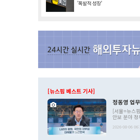
'폭발적 성장'
[뉴스핌 베스트 기사]
정동영 업무
[서울=뉴스핌
안보 분야 정
평화공존 발전
2026-08-06 06:
발언 중에는 
언한 것이 있