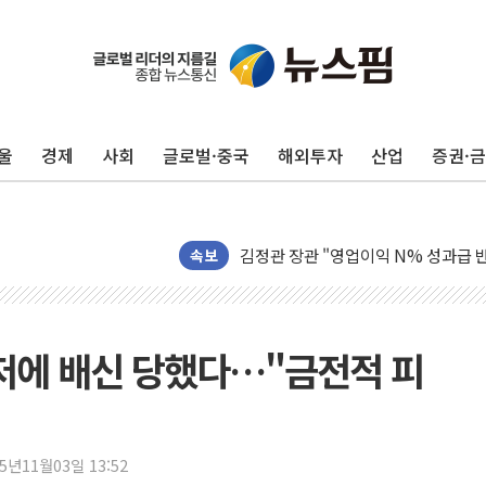
울
경제
사회
글로벌·중국
해외투자
산업
증권·
구광모, 내주 실리콘밸리서 젠슨 황 
뉴욕증시 개장 전 특징주...모더나
김정관 장관 "영업이익 N% 성과급
뉴욕증시 프리뷰, 미 주가선물 AI주
속보
청와대, 북한 단거리 탄도미사일 발사
금값 7주 만에 최고…美 고용 둔화·
[인도증시] 중동 긴장 완화에 실적 호
니저에 배신 당했다…"금전적 피
러, 1인칭시점 드론으로 우크라 민간
[베트남 증시] 지수 하락 속 'DGC
'월가의 황제' 다이먼 "금융시장 레
25년11월03일 13:52
양주 섬유염색공장서 화재 1명 중상…