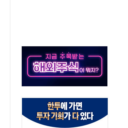
 환경미화원 수거차에 치여 사망
동…60대 남성 2명 숨져
보는 일 없게"…'결혼 페널티' 22개 과제 손본다
터보트 전복…1명 사망·1명 실종
의 날 참석..."국제적 시민 연대로 목소리 내야"
 실종 60대 나흘만에 숨진 채 발견
 살해 10대 아들 체포
' 받아친 정청래…제주 연설서 신경전 고조
지시…與 "적극 환영"·野 "졸속 국정"