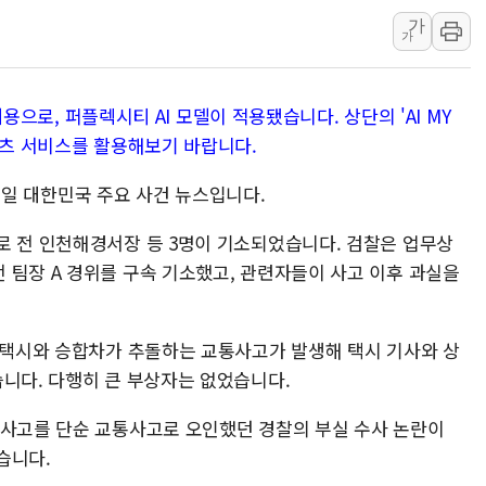
가
폐기물 수거하다 참변…60대
가
서울 중랑구 주택가서 흉기 난
李대통령 "결혼 때문에 손해 
내용으로, 퍼플렉시티 AI 모델이 적용됐습니다. 상단의 'AI MY
여수 오동도 인근 해상서 모
텐츠 서비스를 활용해보기 바랍니다.
추미애, '위안부' 피해자 기림
인천 선재도 갯벌서 해루질 중
 31일 대한민국 주요 사건 뉴스입니다.
인천서 말다툼 중 어머니 흉기
로 전 인천해경서장 등 3명이 기소되었습니다. 검찰은 업무상
'화합' 꺼낸 김민석에 '뻔뻔
 팀장 A 경위를 구속 기소했고, 관련자들이 사고 이후 과실을
李대통령, ISA 개편 재검토 
서 택시와 승합차가 추돌하는 교통사고가 발생해 택시 기사와 상
니다. 다행히 큰 부상자는 없었습니다.​
 사고를 단순 교통사고로 오인했던 경찰의 부실 수사 논란이
니다.​