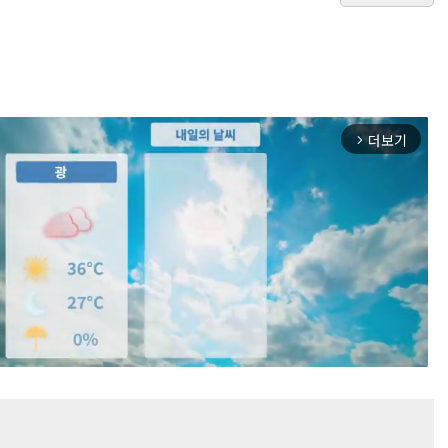
더보기
arrow_forward_ios
Mute