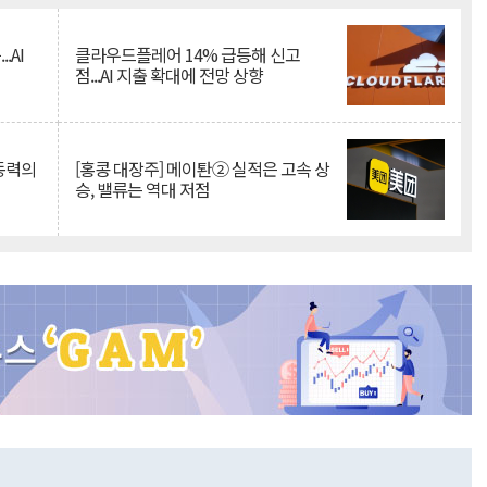
.AI
클라우드플레어 14% 급등해 신고
점...AI 지출 확대에 전망 상향
 동력의
[홍콩 대장주] 메이퇀② 실적은 고속 상
승, 밸류는 역대 저점