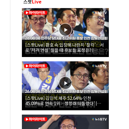
스팟
Live
[스팟Live] 환호 속 입장해 나란히 ‘찰칵’…서
로 ‘저격 연설’ 들을 때 후보들 표정은? |
26.08.08 더불어민주당 당대표·최고위원 후
보 인천 합동연설회
[스팟Live] 김민석 제주 52.64%·인천
45.09%로 연속 1위…정청래 따돌렸다’ |
26.08.08 더불어민주당 당대표·최고위원 후
보 인천 합동연설회