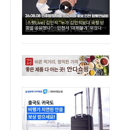
[스팟Live] 김민석 “누가 김민석보다 국정 방
향을 공유했나”…인천서 ‘대체불가’ 외쳤다 |
26.08.08 더불어민주당 당대표·최고위원 후
보 인천 합동연설회