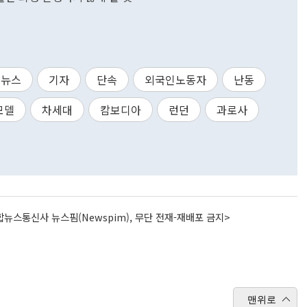
뉴스
기자
단속
외국인노동자
난동
모델
차세대
캄보디아
런던
과로사
뉴스통신사 뉴스핌(Newspim), 무단 전재-재배포 금지>
맨위로