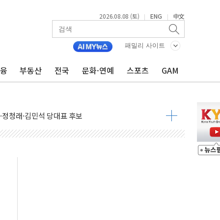
2026.08.08 (토)
ENG
中文
|
|
패밀리 사이트
금융
부동산
전국
문화·연예
스포츠
GAM
산사태 주의보'...경북도, 호우 피해·통제구간 없어
%p' 차 재역전 성공...金 45.42% vs 鄭 44.56%
·정청래·김민석 당대표 후보
 정청래에 승리...47.75% vs 42.08%
과 발표...김민석 47.75% 정청래 42.08%
표...김민석 45.09% 정청래 43.27% 송영길 11.63%
표...김민석 52.64% 정청래 39.89% 송영길 7.47%
0~8.14)
…공습 한계·탄약 부족 현실화
50㎜ 폭우…강원 동해안 강한 비 이어져