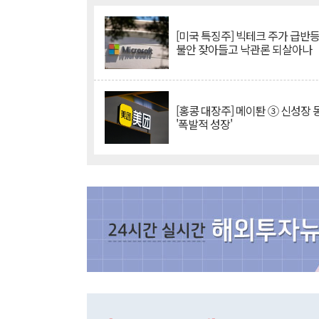
[미국 특징주] 빅테크 주가 급반등..
불안 잦아들고 낙관론 되살아나
[홍콩 대장주] 메이퇀 ③ 신성장
'폭발적 성장'