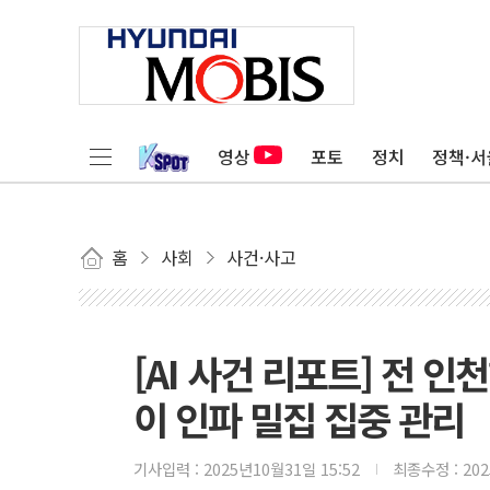
영상
포토
정치
정책·서
홈
사회
사건·사고
[AI 사건 리포트] 전 인
이 인파 밀집 집중 관리
기사입력 :
2025년10월31일 15:52
최종수정 :
20