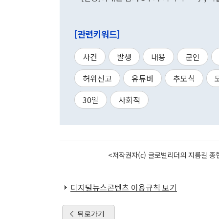
[관련키워드]
사건
발생
내용
군인
허위신고
유튜버
추모식
30일
사회적
<저작권자(c) 글로벌리더의 지름길 종합
디지털뉴스콘텐츠 이용규칙 보기
뒤로가기