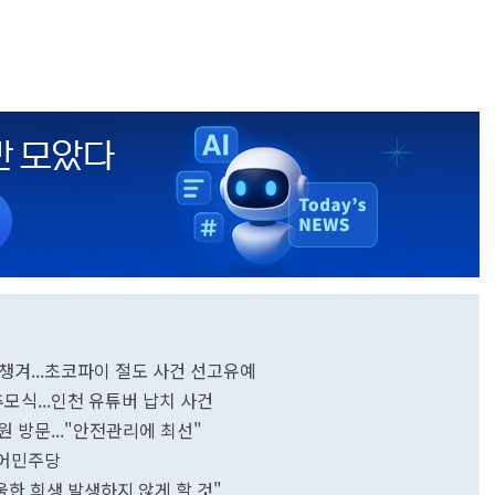
억 챙겨...초코파이 절도 사건 선고유예
추모식...인천 유튜버 납치 사건
 방문..."안전관리에 최선"
불어민주당
울한 희생 발생하지 않게 할 것"