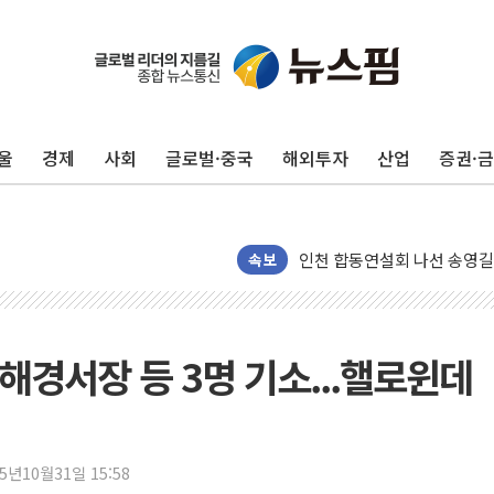
울
경제
사회
글로벌·중국
해외투자
산업
증권·
울진·영덕 '호우특보'-포항 '
[종합] 김민석, 정청래에 '0.86
인천 합동연설회 나선 송영길
김민석, 2주차 제주·인천 경선서
속보
인사하는 김민석 당대표 후보
[속보] 민주, 제주·인천 경선 결
[속보] 민주, 인천 경선 결과 발
천해경서장 등 3명 기소...핼로윈데
[속보] 민주, 제주 경선 결과 발
이번주 국내 주요 금융일정(8.1
美, 이란전 출구전략 만지작
25년10월31일 15:58
강릉·동해·삼척 시간당 최대 