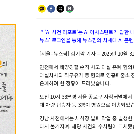
* 'AI 사건 리포트'는 AI 어시스턴트가 답한 
뉴스' 로그인을 통해 뉴스핌의 차세대 AI 콘
[서울=뉴스핌] 김기락 기자 = 2025년 10월
인천에서 해양경찰 순직 사고 과실 은폐 혐의
과실치사와 직무유기 등 혐의로 영흥파출소 전
은폐하려 한 정황이 드러났습니다.​
오전 10시 38분경 서울 종로구 사직터널에
대 차량 탑승자 등 3명이 병원으로 이송되었습
경남 사천에서는 채석장 발파 작업 중 발생한
다시 불거지며, 해당 사건의 수사팀이 교체됐습