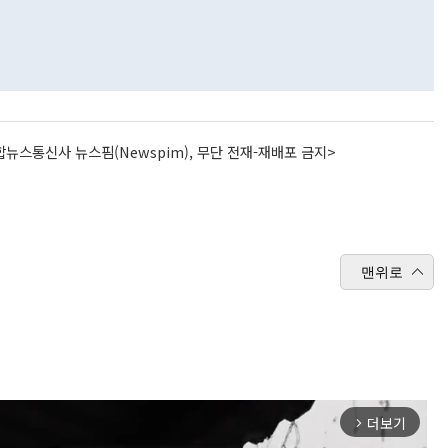
뉴스통신사 뉴스핌(Newspim), 무단 전재-재배포 금지>
맨위로
더보기
arrow_forward_ios