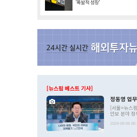
'폭발적 성장'
[뉴스핌 베스트 기사]
정동영 업무
[서울=뉴스핌
안보 분야 정
평화공존 발전
2026-08-06 06:
발언 중에는 
언한 것이 있
령은 공개적으