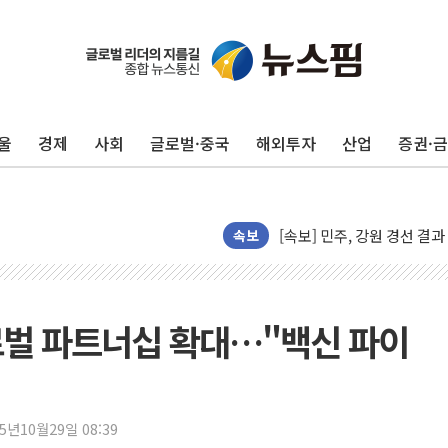
인천서 말다툼 중 어머니 살
김민석, 강원·대구·경북 경선서
울
경제
사회
글로벌·중국
해외투자
산업
증권·
[속보] 민주, 강원·대구·경북 
[속보] 민주, 경북 경선 결과 
[속보] 민주, 대구 경선 결과 
[속보] 민주, 강원 경선 결과 
속보
정재헌 CEO, SKT 장기고
최태원, 노소영에 9440억
하나금융, 명동 소상공인에 
로벌 파트너십 확대…"백신 파이
인천시 광복절 현수막 '태
병무청, 보충역 전면 손질…
홈플러스發 대형마트 판매,
25년10월29일 08:39
윤준병·이해민 의원, '정부