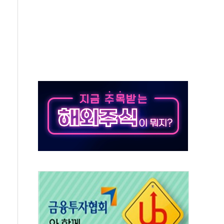
시간당 30mm 강한 비...호우 피해 없어
방…野 "청년 우롱 기괴" vs 與 "송구한 해프닝"
 2026'서 어린이 과학연극 2편 수상
우스' 잠실점, 직장인 핫플레이스로 부상
정 조율 완료…초고가·비거주 1주택 등 여론 수렴"
쇄 추돌…7세 남아 등 4명 부상
"…LG유플러스, AI 홈네트워크 구현 첫발