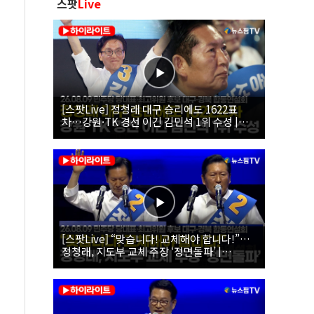
스팟
Live
[스팟Live] 정청래 대구 승리에도 1622표
차…강원·TK 경선 이긴 김민석 1위 수성 |
26.08.09 더불어민주당 당대표·최고위원 후
보 대구·경북 합동연설회
[스팟Live] “맞습니다! 교체해야 합니다!”…
정청래, 지도부 교체 주장 ‘정면돌파’ |
26.08.09 더불어민주당 당대표·최고위원 후
보 대구·경북 합동연설회