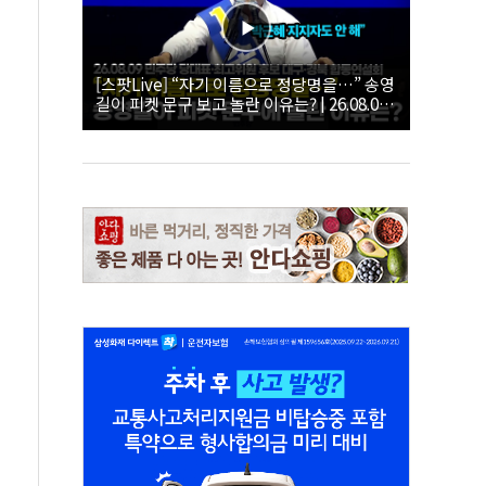
[스팟Live] “자기 이름으로 정당명을…” 송영
길이 피켓 문구 보고 놀란 이유는? | 26.08.09
더불어민주당 당대표·최고위원 후보 대구·경
북 합동연설회