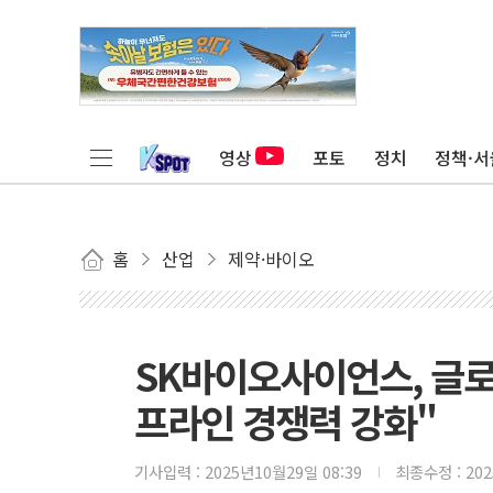
영상
포토
정치
정책·서
홈
산업
제약·바이오
SK바이오사이언스, 글
프라인 경쟁력 강화"
기사입력 :
2025년10월29일 08:39
최종수정 :
20