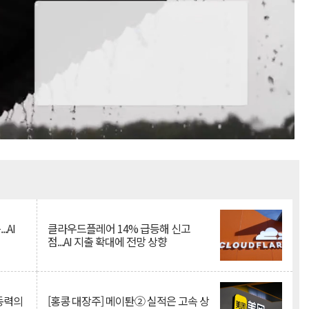
Mute
.AI
클라우드플레어 14% 급등해 신고
점...AI 지출 확대에 전망 상향
 동력의
[홍콩 대장주] 메이퇀② 실적은 고속 상