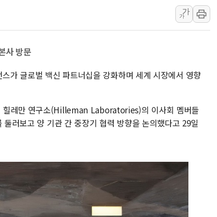
가
'호우·산사태 주의보' 울진 
가
여야, 황희 '버스 하우스' 공
풀무원재단, '국제과학연극제
본사 방문
현대그린푸드 '텍사스로드하
與 "세제개편안 8월 말 당
이언스가 글로벌 백신 파트너십을 강화하며 세계 시장에서 영향
경인고속도로서 차량 4대 연
"AI가 먼저 알아채고 고친다
 연구소(Hilleman Laboratories)의 이사회 멤버들
를 둘러보고 양 기관 간 중장기 협력 방향을 논의했다고 29일