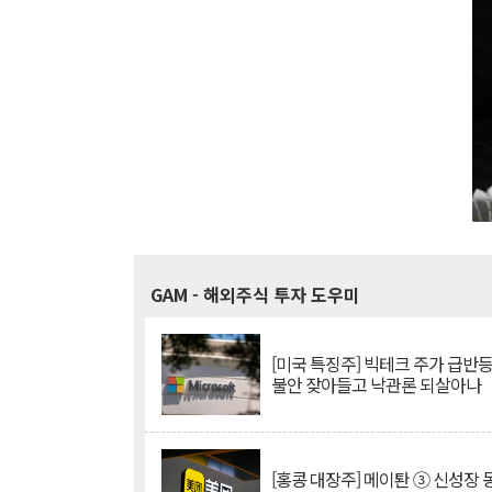
GAM
- 해외주식 투자 도우미
[미국 특징주] 빅테크 주가 급반등..
불안 잦아들고 낙관론 되살아나
[홍콩 대장주] 메이퇀 ③ 신성장