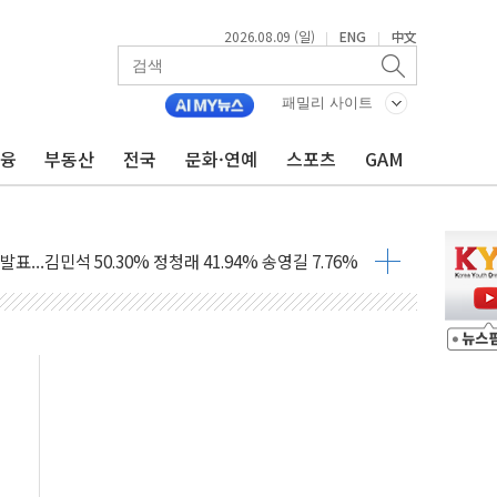
2026.08.09 (일)
ENG
中文
|
|
해 10대 구속…범행 후 반려견도 죽여
패밀리 사이트
 정청래에 승리…金 48.54% vs 鄭 44.40%
금융
부동산
전국
문화·연예
스포츠
GAM
경선 결과...김민석 48.54% 정청래 44.40%
발표...김민석 47.37% 정청래 45.71% 송영길 6.92%
발표...정청래 47.82% 김민석 46.35% 송영길 5.83%
발표...김민석 50.30% 정청래 41.94% 송영길 7.76%
객 400명 맞이…"마음 잇는 시간 되길"
 지급 확정되나…재상고 앞두고 막판 셈법
'행복상자' 전달
극기 거꾸로' 논란…이틀만에 철거
 예술·체육요원 최대 33% 감축
 역대 최대폭 감소한 9.4%↓…유통업계 양극화 심화
 특사'로 콜롬비아 대통령 취임식 참석