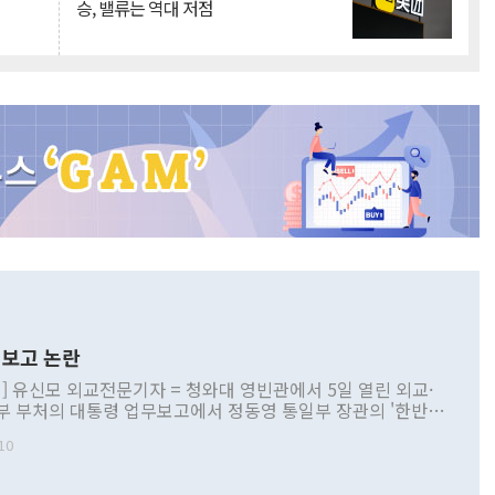
승, 밸류는 역대 저점
보고 논란
] 유신모 외교전문기자 = 청와대 영빈관에서 5일 열린 외교·
부 부처의 대통령 업무보고에서 정동영 통일부 장관의 '한반도
 구상'과 업무보고 발언이 논란을 빚고 있다. 이날 정 장관의
10
정부 내 조율을 거치지 않은 사안을 정책으로 추진하겠다고 공
는가 하면 사실 관계에 맞지 않은 설명도 있었다. 이재명 대통
로 신중을 기해 달라고 경고했고, 조현 외교부 장관은 '이상