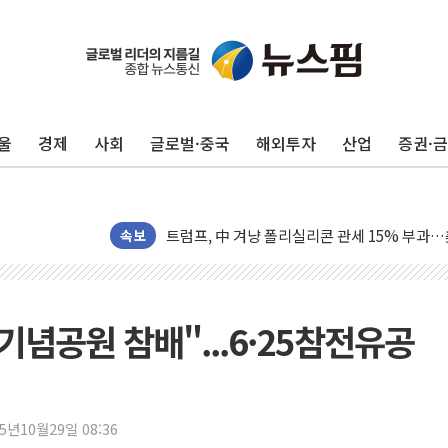
보훈부, 미 DPAA와 MOU… "6·25 미군 실종
트럼프 "금리 내려야"…파월 때와 달리 워시엔
특정 정치인 측근 포항시 정책특보 내정설...포
울
경제
사회
글로벌·중국
해외투자
산업
증권·
李 "해남 태양광, 대한민국 다음 100년 밑거
李 대통령, '6시간 마라톤 부동산 2차 회의' 
트럼프, 中 겨냥 폴리실리콘 관세 15% 부과
[사진] 빈살만과 에르도안의 만남
속보
이란와이어 "이란 최고지도자 위독…곧 사망해
남동발전, 해남군에 국내 최대 규모 400MW 
[인도증시] 중동 불안 속 유가 상승에 소폭 하락
기념공원 참배"...6·25참전유공
황희 '폐버스 청년주택' SNS 글 역풍에 "정부
폭염 누그러지고 가뭄 숙지나...경북동해안권 8
사우디·튀르키예·파키스탄, '공동방위협정' 체
25년10월29일 08:36
신길동 신축도 3.3㎡당 7250만원…써밋 클라