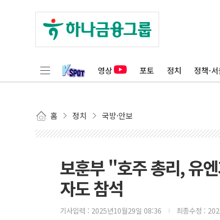
영상
포토
정치
정책·서
홈
정치
국방·안보
보훈부 "호주 총리, 유엔
자도 참석
기사입력 :
2025년10월29일 08:36
최종수정 :
20