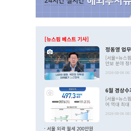
[뉴스핌 베스트 기사]
정동영 업무
[서울=뉴스핌
안보 분야 정
평화공존 발전
2026-08-06 06:
발언 중에는 
언한 것이 있
령은 공개적으
6월 경상수
주의적 희망에
관의 대북 정
[서울=뉴스핌
관 부처 장관
어 역대 최대
관의 무리한 
출 호조로 월
다. [정동영 통일부 장관이 지난달 23일 오후 서울 종로구 정부서울청사에
2026-08-06 08:
료=한국은행] 한국은행이 6일 발표한 '2026년 6월 국제수지(잠정)'에
서 취임 1주년 
면 지난 6월
부 장관 권한
1000만달러
서울 외곽 월세 200만원
발전 구상'을