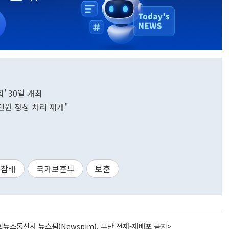
회' 30일 개최
원 정상 처리 재개"
참배
국가보훈부
보훈
뉴스통신사 뉴스핌(Newspim), 무단 전재-재배포 금지>