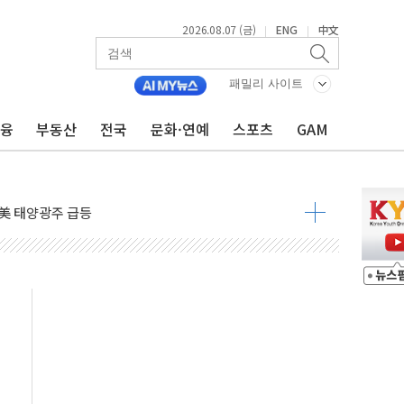
2026.08.07 (금)
ENG
中文
|
|
자 7359명 끝까지 찾겠다"
 톤 낮춰
패밀리 사이트
항시 '시끌'
금융
부동산
전국
문화·연예
스포츠
GAM
름…수도권 집중 완화 전환점"
주재… "전폭적 공급 확대·속도전 총력"
…美 태양광주 급등
도 놀랍지 않아"
태양광 착공…여의도 1.6배 규모
...금융주 낙폭 커
정책 아냐" 해명
~9일 최대 100mm 호우
결… 수니파 국가들의 새 안보 협력 구도
비온 59㎡ 18억원대