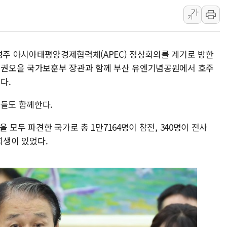
가
용산공원·그린벨트로 또 충돌…반복되는 국토부
가
[AI 부동산 투데이] 특공 전략도 '극과 극'…
[코인시황] 비트코인 6만4000달러대 횡보…고
 경주 아시아태평양경제협력체(APEC) 정상회의를 계기로 방한
[베트남 증시] 유동성 부진 지속, 강보합 마감
후 권오을 국가보훈부 장관과 함께 부산 유엔기념공원에서 호주
'찜통더위'에 전력수요 역대 최고치 경신…한낮 
다.
후티 반군, 예멘 정부군과 사우디 동시 공격…
자들도 함께한다.
을 모두 파견한 국가로 총 1만7164명이 참전, 340명이 전사
 희생이 있었다.