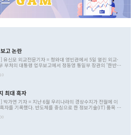
보고 논란
] 유신모 외교전문기자 = 청와대 영빈관에서 5일 열린 외교·
부 부처의 대통령 업무보고에서 정동영 통일부 장관의 '한반도
 구상'과 업무보고 발언이 논란을 빚고 있다. 이날 정 장관의
10
정부 내 조율을 거치지 않은 사안을 정책으로 추진하겠다고 공
는가 하면 사실 관계에 맞지 않은 설명도 있었다. 이재명 대통
로 신중을 기해 달라고 경고했고, 조현 외교부 장관은 '이상
지 최대 흑자
 근거한 비현실적 구상'이라는 비판을 내놨다. 그동안 정 장
책 관련 발언이 물의를 빚은 적은 여러 번 있지만 대통령과 유
] 박가연 기자 = 지난 6월 우리나라의 경상수지가 전월에 이
이 공개적으로 부정적 입장을 표명한 것은 이례적이다. 정 장
 흑자를 기록했다. 반도체를 중심으로 한 정보기술(IT) 품목 수
대북 접근법과 월권을 제어해야 한다는 목소리도 높아지고 있
간 상품수출이 처음으로 1000억달러를 넘어선 영향이다. [자
00
 따르
기자간담회를 하고 있다. [사진=통일부] 2026.07.23 ◆통일
 경상수지는 497억3000만달러 흑자로 집계됐다. 전월(386억
 넘어선 주장 정 장관은 이날 업무보고에서 '한반도 평화공존
)에 이어 두 달 연속 월간 기준 역대 최대 기록을 갈아치웠다.
 설명하면서 이재명 정부 2년차 핵심 과제로 상호 존중·평화