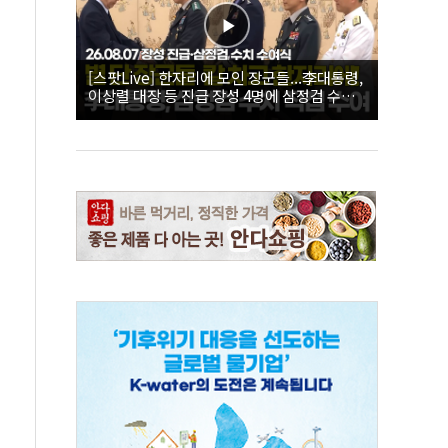
[스팟Live] 한자리에 모인 장군들...李대통령,
이상렬 대장 등 진급 장성 4명에 삼정검 수치
직접 수여｜26.08.07 장성 진급·삼정검 수치
수여식