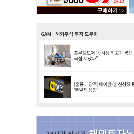
GAM
- 해외주식 투자 도우미
프론트도어 ② 사상 최고가 경신
곡점 지났다"
[홍콩 대장주] 메이퇀 ③ 신성장
'폭발적 성장'