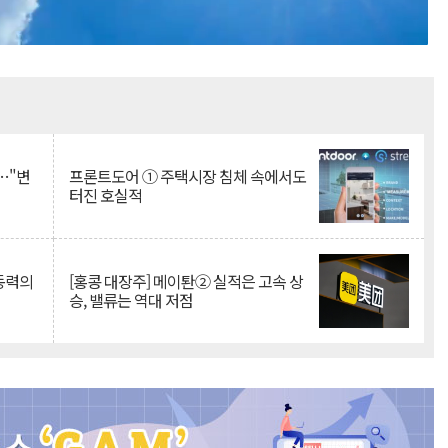
Mute
…"변
프론트도어 ① 주택시장 침체 속에서도
터진 호실적
 동력의
[홍콩 대장주] 메이퇀② 실적은 고속 상
승, 밸류는 역대 저점