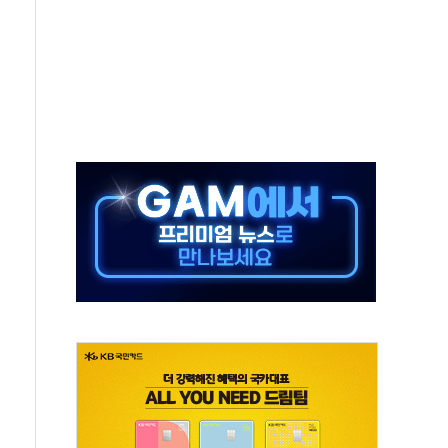
-서울시 '정책 엇박자'
생애최초만 경쟁 치열
래·ETF 매수에도 고유가·금리·입법 지연 '삼중 부담'
...석유·가스주 올랐지만 빈그룹이 상쇄
총수요 104.3GW 기록
 위기 고조되는 또 다른 중동 화약고