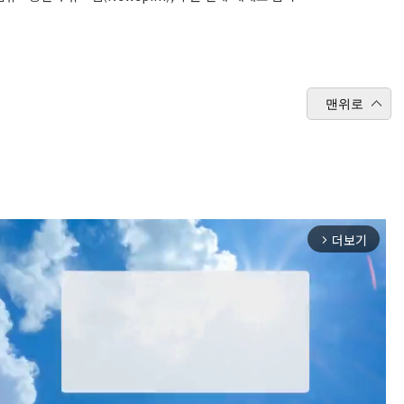
맨위로
더보기
arrow_forward_ios