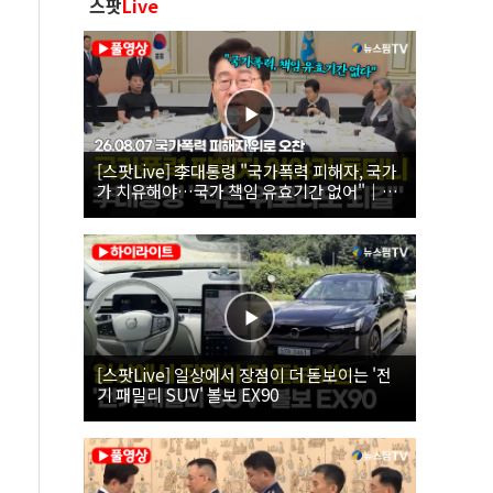
스팟
Live
[스팟Live] 李대통령 "국가폭력 피해자, 국가
가 치유해야…국가 책임 유효기간 없어"｜
26.08.07 국가폭력 피해자 위로 오찬
[스팟Live] 일상에서 장점이 더 돋보이는 '전
기 패밀리 SUV' 볼보 EX90