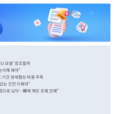
EU 모델' 참조할까
논의해 봐야"
EC 기간 관세협상 타결 주목
미있는 진전 이뤄야"
쟁점으로 남아…韓에 재앙 초래 안돼"