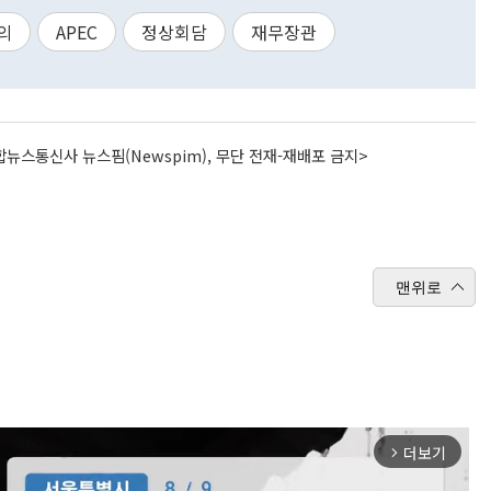
의
APEC
정상회담
재무장관
뉴스통신사 뉴스핌(Newspim), 무단 전재-재배포 금지>
맨위로
더보기
arrow_forward_ios