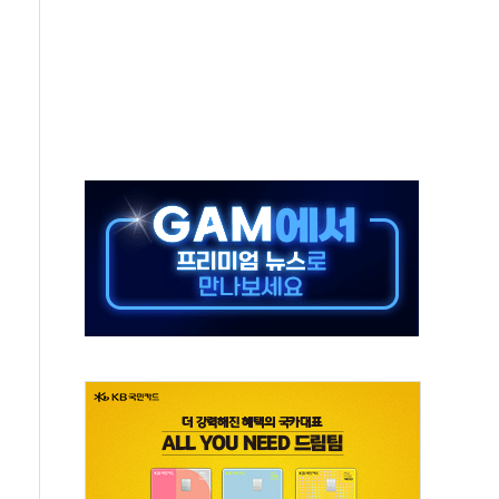
 지급 확정되나…재상고 앞두고 막판 셈법
'행복상자' 전달
극기 거꾸로' 논란…이틀만에 철거
 예술·체육요원 최대 33% 감축
 역대 최대폭 감소한 9.4%↓…유통업계 양극화 심화
 특사'로 콜롬비아 대통령 취임식 참석
시간당 30mm 강한 비...호우 피해 없어