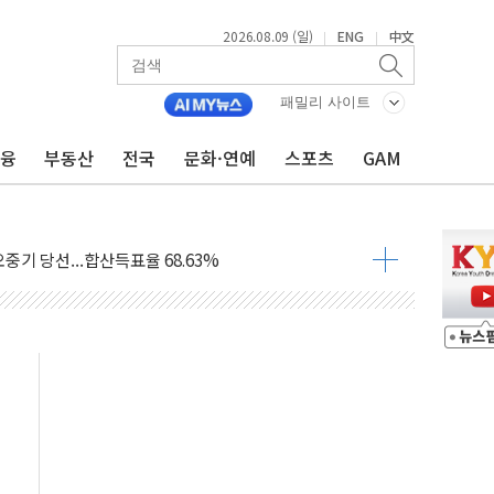
2026.08.09 (일)
ENG
中文
|
|
.'두천~하당'·'올미골교' 차량 통행 선제 제한
패밀리 사이트
고 발생…작업자 1명 숨져
금융
부동산
전국
문화·연예
스포츠
GAM
철강 AI융합실증센터' 들어선다
대 숨진 채 발견...경찰, 조사 중
.48%p 차 선두 유지...金 46.01% vs 鄭 44.53%
기 당선...합산득표율 68.63%
해 10대 구속…범행 후 반려견도 죽여
 정청래에 승리…金 48.54% vs 鄭 44.40%
경선 결과...김민석 48.54% 정청래 44.40%
발표...김민석 47.37% 정청래 45.71% 송영길 6.92%
발표...정청래 47.82% 김민석 46.35% 송영길 5.83%
발표...김민석 50.30% 정청래 41.94% 송영길 7.76%
객 400명 맞이…"마음 잇는 시간 되길"