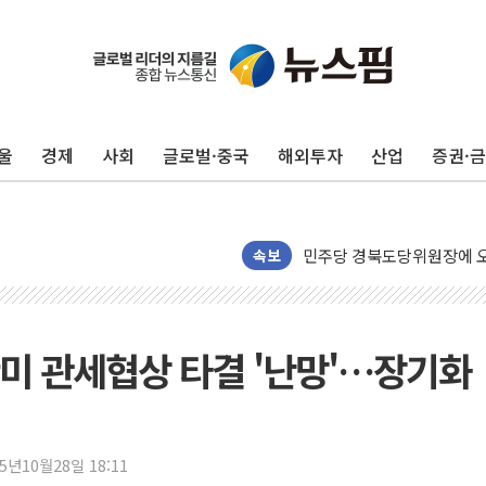
125mm 폭우 쏟아진 울진..
평택 진위면 공장서 질식사
울
경제
사회
글로벌·중국
해외투자
산업
증권·
포항 블루밸리 국가산단에 '
상주 낙동강 선착장 하류서 50
[종합] 김민석, 정청래에 누적 1
민주당 경북도당위원장에 오중
속보
인천서 말다툼 중 어머니 살
김민석, 강원·대구·경북 경선서
[속보] 민주, 강원·대구·경북 
미 관세협상 타결 '난망'…장기화
[속보] 민주, 경북 경선 결과 
[속보] 민주, 대구 경선 결과 
[속보] 민주, 강원 경선 결과 
25년10월28일 18:11
정재헌 CEO, SKT 장기고