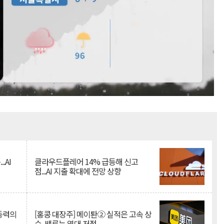
Mute
.AI
클라우드플레어 14% 급등해 신고
점...AI 지출 확대에 전망 상향
 동력의
[홍콩 대장주] 메이퇀② 실적은 고속 상
승, 밸류는 역대 저점