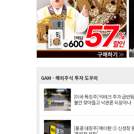
GAM
- 해외주식 투자 도우미
[미국 특징주] 빅테크 주가 급반등..
불안 잦아들고 낙관론 되살아나
[홍콩 대장주] 메이퇀 ③ 신성장
'폭발적 성장'