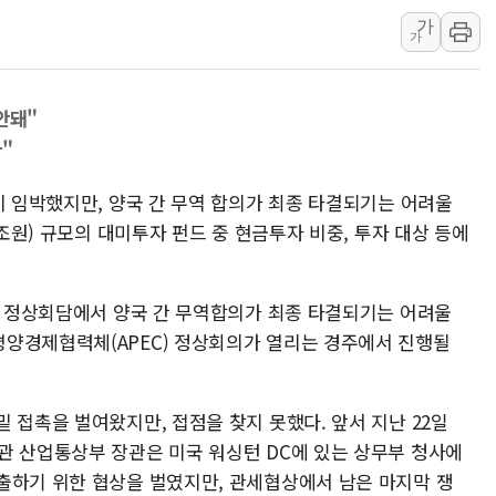
가
최태원, 노소영에 9440억
가
하나금융, 명동 소상공인에 
인천시 광복절 현수막 '태
안돼"
병무청, 보충역 전면 손질…
"
홈플러스發 대형마트 판매,
윤준병·이해민 의원, '정부
이 임박했지만, 양국 간 무역 합의가 최종 타결되기는 어려울
'호우·산사태 주의보' 울진 
0조원) 규모의 대미투자 펀드 중 현금투자 비중, 투자 대상 등에
한미 정상회담에서 양국 간 무역합의가 최종 타결되기는 어려울
양경제협력체(APEC) 정상회의가 열리는 경주에서 진행될
 접촉을 벌여왔지만, 접점을 찾지 못했다. 앞서 지난 22일
관 산업통상부 장관은 미국 워싱턴 DC에 있는 상무부 청사에
출하기 위한 협상을 벌였지만, 관세협상에서 남은 마지막 쟁