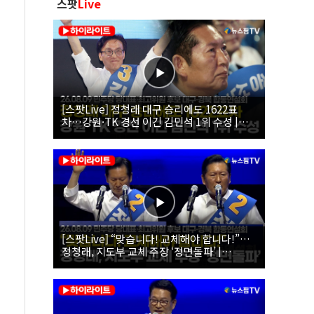
스팟
Live
[스팟Live] 정청래 대구 승리에도 1622표
차…강원·TK 경선 이긴 김민석 1위 수성 |
26.08.09 더불어민주당 당대표·최고위원 후
보 대구·경북 합동연설회
[스팟Live] “맞습니다! 교체해야 합니다!”…
정청래, 지도부 교체 주장 ‘정면돌파’ |
26.08.09 더불어민주당 당대표·최고위원 후
보 대구·경북 합동연설회