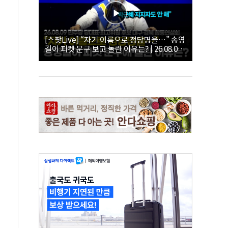
[스팟Live] “자기 이름으로 정당명을…” 송영
길이 피켓 문구 보고 놀란 이유는? | 26.08.09
더불어민주당 당대표·최고위원 후보 대구·경
북 합동연설회