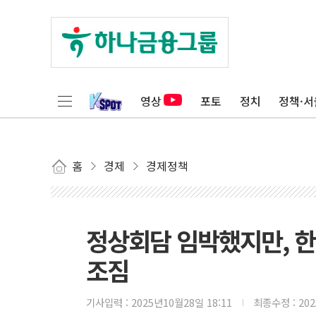
영상
포토
정치
정책·서
홈
경제
경제정책
정상회담 임박했지만, 한
조짐
기사입력 :
2025년10월28일 18:11
최종수정 :
20