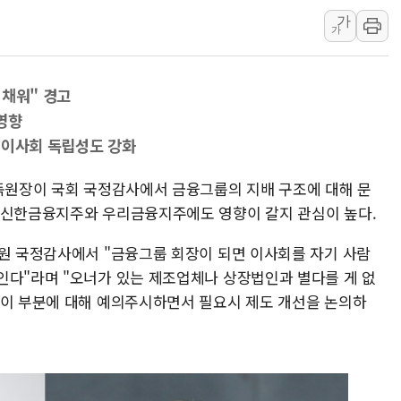
美, 이란전 출구전략 만지작
가
가
강릉·동해·삼척 시간당 최대 
폐기물 수거하다 참변…60대
서울 중랑구 주택가서 흉기 난
 채워" 경고
李대통령 "결혼 때문에 손해 
영향
여수 오동도 인근 해상서 모
…이사회 독립성도 강화
추미애, '위안부' 피해자 기림
감독원장이 국회 국정감사에서 금융그룹의 지배 구조에 대해 문
인천 선재도 갯벌서 해루질 중
 신한금융지주와 우리금융지주에도 영향이 갈지 관심이 높다.
인천서 말다툼 중 어머니 흉기
'화합' 꺼낸 김민석에 '뻔뻔
독원 국정감사에서 "금융그룹 회장이 되면 이사회를 자기 사람
인다"라며 "오너가 있는 제조업체나 상장법인과 별다를 게 없
 이 부분에 대해 예의주시하면서 필요시 제도 개선을 논의하