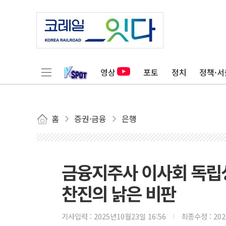
영상
포토
정치
정책·서
홈
증권·금융
은행
금융지주사 이사회 독립성
찬진의 낡은 비판
기사입력 :
2025년10월23일 16:56
최종수정 :
20