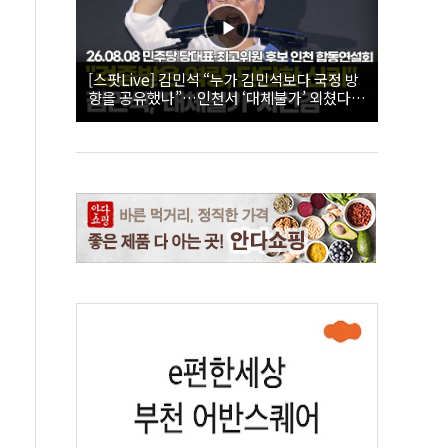
[스팟Live] 김민석 “누가 김민석보다 국정 방
향을 공유했나”…인천서 ‘대체불가’ 외쳤다 |
26.08.08 더불어민주당 당대표·최고위원 후
보 인천 합동연설회