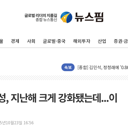
울
경제
사회
글로벌·중국
해외투자
산업
증권·
포항시 재난예산 40억 긴급 
울진·영덕 '호우특보'-포항 '
[종합] 김민석, 정청래에 '0.86
속보
인천 합동연설회 나선 송영길
김민석, 2주차 제주·인천 경선서
인사하는 김민석 당대표 후보
, 지난해 크게 강화됐는데...이
[속보] 민주, 제주·인천 경선 결
[속보] 민주, 인천 경선 결과 발
[속보] 민주, 제주 경선 결과 발
이번주 국내 주요 금융일정(8.1
25년10월23일 16:56