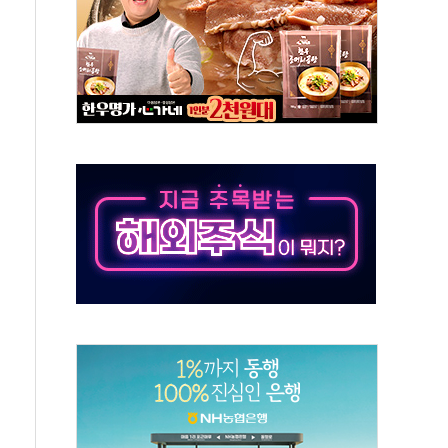
…공습 한계·탄약 부족 현실화
50㎜ 폭우…강원 동해안 강한 비 이어져
 환경미화원 수거차에 치여 사망
동…60대 남성 2명 숨져
보는 일 없게"…'결혼 페널티' 22개 과제 손본다
터보트 전복…1명 사망·1명 실종
의 날 참석..."국제적 시민 연대로 목소리 내야"
 실종 60대 나흘만에 숨진 채 발견
 살해 10대 아들 체포
' 받아친 정청래…제주 연설서 신경전 고조