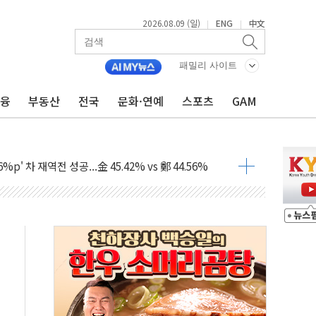
2026.08.09 (일)
ENG
中文
|
|
패밀리 사이트
금융
부동산
전국
문화·연예
스포츠
GAM
투입…고수온 양식장 복구·지원 '총력'
산사태 주의보'...경북도, 호우 피해·통제구간 없어
%p' 차 재역전 성공...金 45.42% vs 鄭 44.56%
·정청래·김민석 당대표 후보
 정청래에 승리...47.75% vs 42.08%
과 발표...김민석 47.75% 정청래 42.08%
표...김민석 45.09% 정청래 43.27% 송영길 11.63%
표...김민석 52.64% 정청래 39.89% 송영길 7.47%
0~8.14)