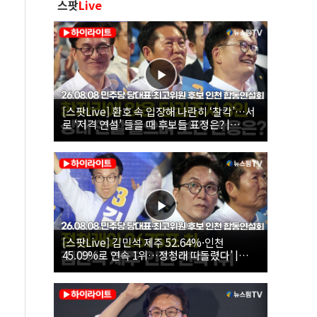
스팟
Live
[스팟Live] 환호 속 입장해 나란히 ‘찰칵’…서
로 ‘저격 연설’ 들을 때 후보들 표정은? |
26.08.08 더불어민주당 당대표·최고위원 후
보 인천 합동연설회
[스팟Live] 김민석 제주 52.64%·인천
45.09%로 연속 1위…정청래 따돌렸다’ |
26.08.08 더불어민주당 당대표·최고위원 후
보 인천 합동연설회