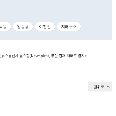
옥동
임종룡
이찬진
지배구조
뉴스통신사 뉴스핌(Newspim), 무단 전재-재배포 금지>
맨위로