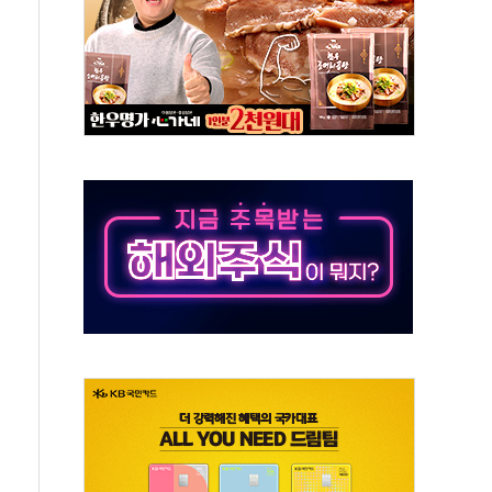
 책임' 임성근 전 사단장 항소심도 징역 3년 선고
 특별위원회 전체회의서 발언하는 장동혁 대표
스텔 살인' 50대 남성 구속 송치
육박 7년 새 7배 늘었다...폭염 대책비는 8.6배 증가
혹한 여름"…구윤철, 쪽방촌 폭염 대응상황 점검
유럽 패싱… '유로화 팔아 엔화 부양' 사후 통보만
…'닥터 코퍼'가 말하는 경기 신호가 달라졌다
 노선 재개...3년 2개월 만
다양성 제고 특별 위원회 위촉장 수여식 및 1차 회의
규모 美 전력 케이블 수주