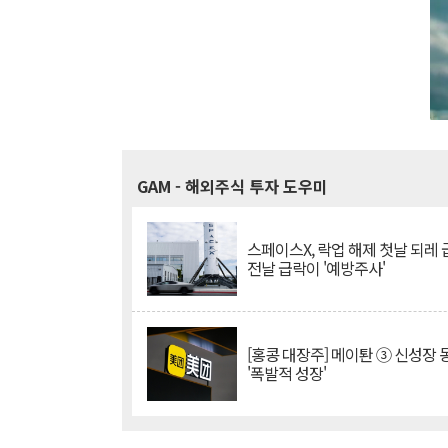
GAM
- 해외주식 투자 도우미
스페이스X, 락업 해제 첫날 되레 급
전날 급락이 '예방주사'
[홍콩 대장주] 메이퇀 ③ 신성장
'폭발적 성장'