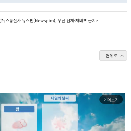
뉴스통신사 뉴스핌(Newspim), 무단 전재-재배포 금지>
맨위로
더보기
arrow_forward_ios