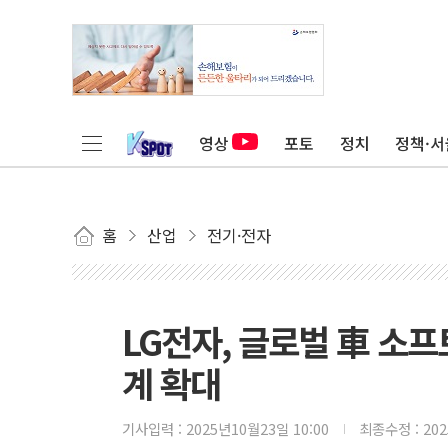
영상
포토
정치
정책·서
홈
산업
전기·전자
LG전자, 글로벌 車 소
계 확대
기사입력 :
2025년10월23일 10:00
최종수정 :
20