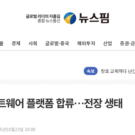
울
경제
사회
글로벌·중국
해외투자
산업
증권·
"최대 2시간 앞서 
유니슨 "국내생산
창호 교체하다 난간
속보
장동혁 "규제와 대
[속보] 종합특검, 
AI에 승부 건 네
프트웨어 플랫폼 합류…전장 생태
日, 4~6월 105조
오렌지플래닛 창업
경찰, '300억대 
25년10월23일 10:00
장동혁 "집값 올려