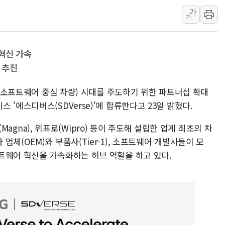
가
[속보] '해병 순직
가
부동산정책 정상화
경찰, '강북구 오피
혁신 가속
전국 그늘막 4만개 
 추진
"취약계층에 더 가
美·日 환율공조에 
DV(소프트웨어 중심 차량) 시대를 주도하기 위한 파트너십 확대
구리값 사상 최고치
'에스디버스(SDVerse)'에 합류한다고 23일 밝혔다.
에어프레미아, 호치민
나(Magna), 위프로(Wipro) 등이 주도해 설립한 업계 최초의 차
국민통합위, 정치 
체(OEM)와 부품사(Tier-1), 소프트웨어 개발사들이 모
티엠씨, 220억원 
트웨어 혁신을 가속화하는 허브 역할을 하고 있다.