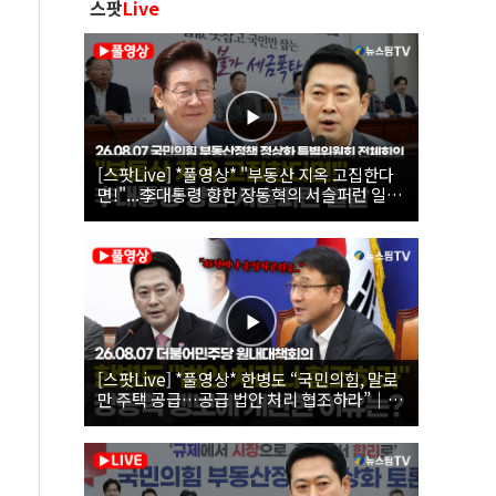
스팟
Live
[스팟Live] *풀영상* "부동산 지옥 고집한다
면!"...李대통령 향한 장동혁의 서슬퍼런 일갈
| 26.08.07 국민의힘 부동산정책 정상화 특별
위원회 전체회의
[스팟Live] *풀영상* 한병도 “국민의힘, 말로
만 주택 공급…공급 법안 처리 협조하라”｜
26.08.07 더불어민주당 원내대책회의