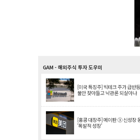
GAM
- 해외주식 투자 도우미
[미국 특징주] 빅테크 주가 급반등..
불안 잦아들고 낙관론 되살아나
[홍콩 대장주] 메이퇀 ③ 신성장
'폭발적 성장'