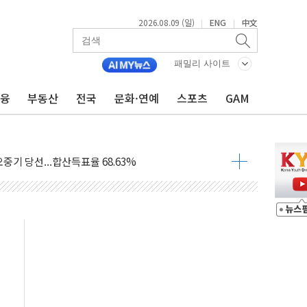
2026.08.09 (일)
ENG
中文
|
|
.'두천~하당'·'올미골교' 차량 통행 선제 제한
부 작업 중 근로자 1명 숨져
패밀리 사이트
철강 AI융합실증센터' 들어선다
금융
부동산
전국
문화·연예
스포츠
GAM
대 숨진 채 발견...경찰, 조사 중
.48%p 차 선두 유지...金 46.01% vs 鄭 44.53%
기 당선...합산득표율 68.63%
해 10대 구속…범행 후 반려견도 죽여
 정청래에 승리…金 48.54% vs 鄭 44.40%
경선 결과...김민석 48.54% 정청래 44.40%
발표...김민석 47.37% 정청래 45.71% 송영길 6.92%
발표...정청래 47.82% 김민석 46.35% 송영길 5.83%
발표...김민석 50.30% 정청래 41.94% 송영길 7.76%
객 400명 맞이…"마음 잇는 시간 되길"
 지급 확정되나…재상고 앞두고 막판 셈법