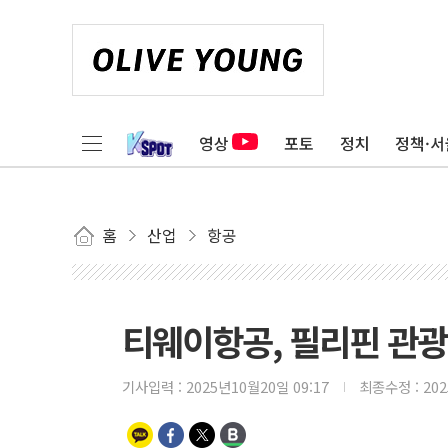
영상
포토
정치
정책·서
홈
산업
항공
티웨이항공, 필리핀 관
기사입력 :
2025년10월20일 09:17
최종수정 :
20