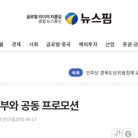
125mm 폭우 쏟아진 울진..
평택 진위면 공장서 탱크 내
포항 블루밸리 국가산단에 '
울
경제
사회
글로벌·중국
해외투자
산업
증권·
상주 낙동강 선착장 하류서 50
[종합] 김민석, 정청래에 누적 1
민주당 경북도당위원장에 오중
인천서 말다툼 중 어머니 살
속보
김민석, 강원·대구·경북 경선서
[속보] 민주, 강원·대구·경북 
[속보] 민주, 경북 경선 결과 
광부와 공동 프로모션
[속보] 민주, 대구 경선 결과 
[속보] 민주, 강원 경선 결과 
25년10월20일 09:17
정재헌 CEO, SKT 장기고
가
가
최태원, 노소영에 9440억