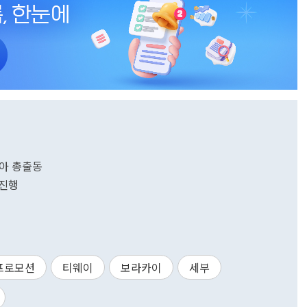
남아 총출동
 진행
프로모션
티웨이
보라카이
세부