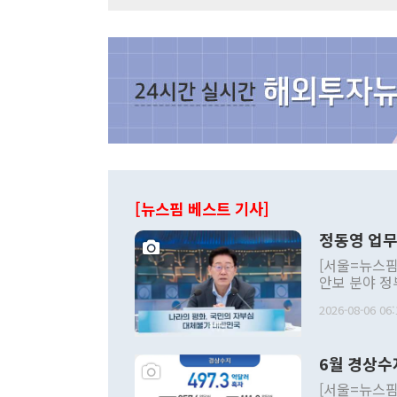
[뉴스핌 베스트 기사]
정동영 업무
[서울=뉴스핌
안보 분야 정
평화공존 발전
2026-08-06 06:
발언 중에는 
언한 것이 있
령은 공개적으
6월 경상수
주의적 희망에
관의 대북 정
[서울=뉴스핌