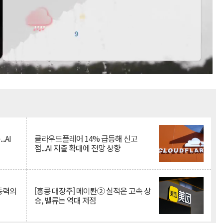
Mute
.AI
클라우드플레어 14% 급등해 신고
점...AI 지출 확대에 전망 상향
 동력의
[홍콩 대장주] 메이퇀② 실적은 고속 상
승, 밸류는 역대 저점