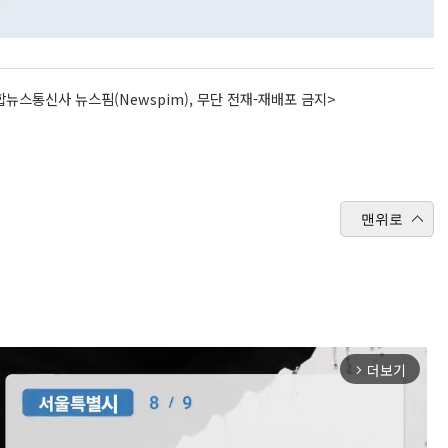
뉴스통신사 뉴스핌(Newspim), 무단 전재-재배포 금지>
맨위로
더보기
arrow_forward_ios