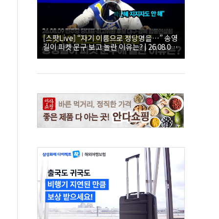
[스팟Live] “자기 이름으로 정당명을…” 송영
길이 피켓 문구 보고 놀란 이유는? | 26.08.09
더불어민주당 당대표·최고위원 후보 대구·경
북 합동연설회