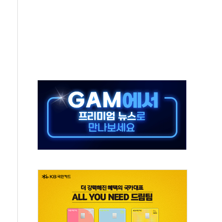
'행복상자' 전달
극기 거꾸로' 논란…이틀만에 철거
 예술·체육요원 최대 33% 감축
 역대 최대폭 감소한 9.4%↓…유통업계 양극화 심화
 특사'로 콜롬비아 대통령 취임식 참석
시간당 30mm 강한 비...호우 피해 없어