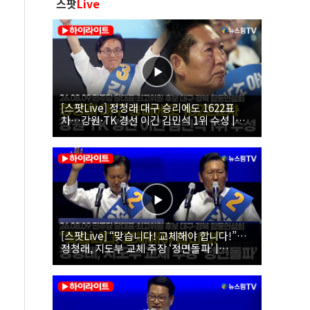
스팟
Live
[스팟Live] 정청래 대구 승리에도 1622표
차…강원·TK 경선 이긴 김민석 1위 수성 |
26.08.09 더불어민주당 당대표·최고위원 후
보 대구·경북 합동연설회
[스팟Live] “맞습니다! 교체해야 합니다!”…
정청래, 지도부 교체 주장 ‘정면돌파’ |
26.08.09 더불어민주당 당대표·최고위원 후
보 대구·경북 합동연설회