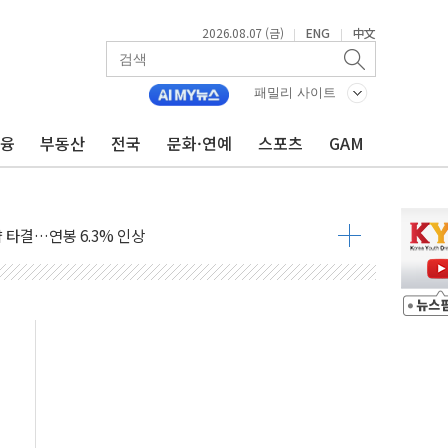
2026.08.07 (금)
ENG
中文
|
|
패밀리 사이트
금융
부동산
전국
문화·연예
스포츠
GAM
…한화·흥국·한투 참여
주 52시간제 개선해야…기술격차 확대 막아야"
약 타결…연봉 6.3% 인상
 등 8~9월 공연 라인업 공개
지 3개 보급단 '1등급 스마트 물류센터' 전환
 테라스 떨어져…SK에코플랜트 "전수 조사"
보 GAM - 맛보기편 (8/7)
다"...송영길·정청래·김민석, 호남 경선 앞두고 총력전
속도…"3분기 추가 방안 발표"
길·노량진·장위 서울 알짜 단지 주목
교 통합' 규탄 결의안 발의…이준석·한동훈 동참