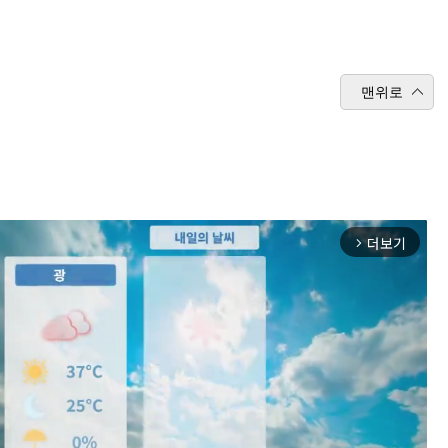
맨위로
더보기
arrow_forward_ios