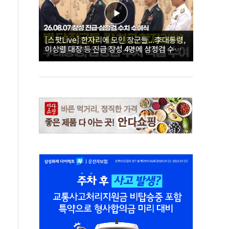
[스팟Live] 한자리에 모인 장군들...李대통령,
이상렬 대장 등 진급 장성 4명에 삼정검 수치
직접 수여｜26.08.07 장성 진급·삼정검 수치
수여식