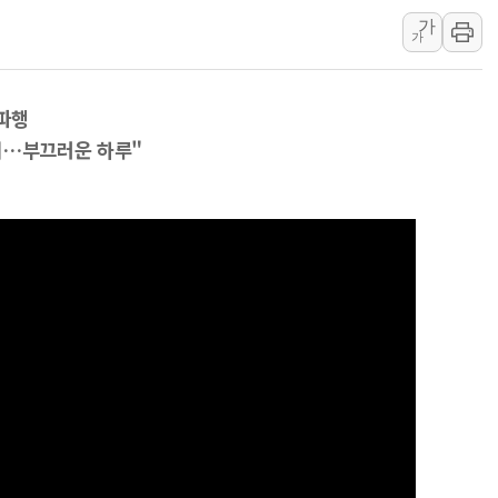
가
IPARK현대산업개발, 
가
준공업지역 용적률 40
현대해상, 유튜브 양육 
 파행
[컨콜] 롯데케미칼, "L
해…부끄러운 하루"
대형 저축은행 4%대 예
서울 노원 40.2도…8년 
한전, 한전기술지주 출
SK하이닉스, 용인·청주
[중국증시 마감] CPO∙P