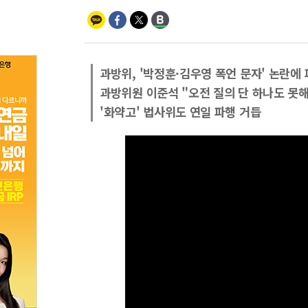
과방위, '박정훈·김우영 폭언 문자' 논란에
과방위원 이준석 "오전 질의 단 하나도 못
'화약고' 법사위도 연일 파행 거듭