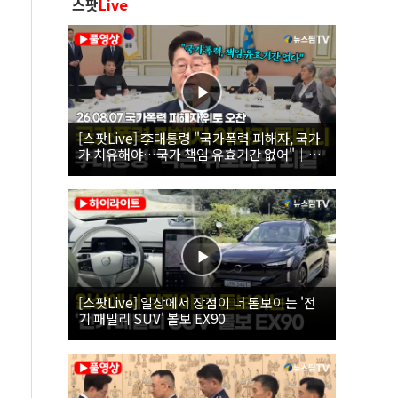
스팟
Live
[스팟Live] 李대통령 "국가폭력 피해자, 국가
가 치유해야…국가 책임 유효기간 없어"｜
26.08.07 국가폭력 피해자 위로 오찬
[스팟Live] 일상에서 장점이 더 돋보이는 '전
기 패밀리 SUV' 볼보 EX90