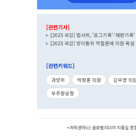
[관련기사]
[2025 국감] 법사위, '로그기록'·'재판기
[2025 국감] 방미통위 역할론에 의원 욕설 
[관련키워드]
과방위
박정훈 의원
김우영 의
우주항공청
<저작권자(c) 글로벌리더의 지름길 종합