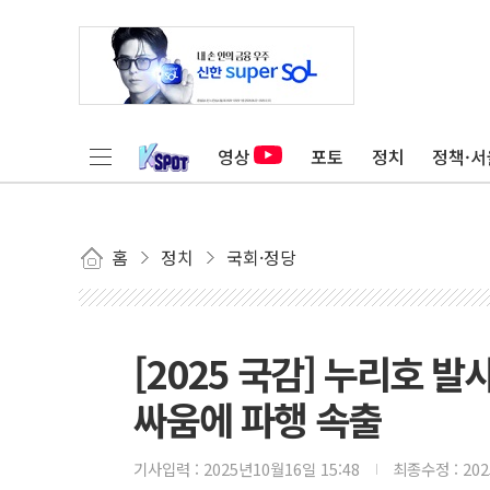
영상
포토
정치
정책·서
홈
정치
국회·정당
[2025 국감] 누리호 발
싸움에 파행 속출
기사입력 :
2025년10월16일 15:48
최종수정 :
20