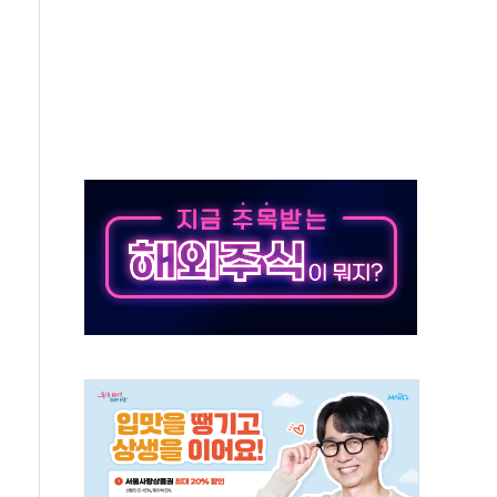
노원구 어르신에 삼계탕 배식 봉사
0% 적용하니…재건축보다 재개발 사업성 개선↑
콘텐츠 '소셜아이어워드' 대상 수상
PG 투입 비중 37%…하반기 확대 추진"
금 사라진다, OK·애큐온·페퍼만 남아
만에 서울서 40도 넘어
범…에너지 유니콘기업 본격 육성
에 54조 투자…D램·낸드 동시 증설
CB∙CRO가 이끈 '기술주 상승장'