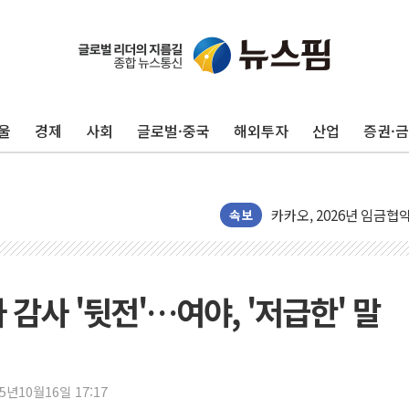
울
경제
사회
글로벌·중국
해외투자
산업
증권·
KDB생명 본입찰 3파전
반도체공학회 "R&D직 
카카오, 2026년 임금협
현대카드, 박재범·실리카겔
속보
[르포] 육군, 2031년까
송도 신축 아파트서 외벽
깊이가 다른 글로벌 투자 정
사 감사 '뒷전'…여야, '저급한' 말
"호남 없이 민주 당권 없
SK하이닉스, 주주환원 
'무순위' 기회 왔다…신
25년10월16일 17:17
野 의원 42명, '사관학