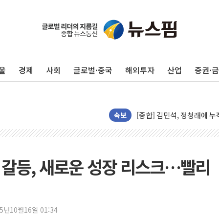
평택 진위면 공장서 질식사
울
경제
사회
글로벌·중국
해외투자
산업
증권·
포항 블루밸리 국가산단에 '
상주 낙동강 선착장 하류서 50
[종합] 김민석, 정청래에 누적 1
민주당 경북도당위원장에 오중
속보
인천서 말다툼 중 어머니 살
김민석, 강원·대구·경북 경선서
[속보] 민주, 강원·대구·경북 
역 갈등, 새로운 성장 리스크…빨리
[속보] 민주, 경북 경선 결과 
[속보] 민주, 대구 경선 결과 
[속보] 민주, 강원 경선 결과 
25년10월16일 01:34
정재헌 CEO, SKT 장기고