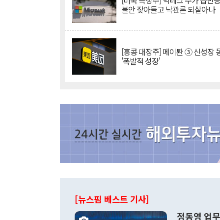
[미국 특징주] 빅테크 주가 급반등..
불안 잦아들고 낙관론 되살아나
[홍콩 대장주] 메이퇀 ③ 신성장
'폭발적 성장'
[뉴스핌 베스트 기사]
정동영 업무