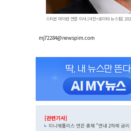
스티븐 마이런 연준 이사.[사진=로이터 뉴스핌] 2025.
mj72284@newspim.com
[관련기사]
미니애폴리스 연은 총재 "연내 2차례 금리