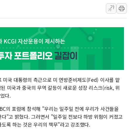
가
최태원, 노소영에 9440억
가
하나금융, 명동 소상공인에 
인천시 광복절 현수막 '태
병무청, 보충역 전면 손질…
홈플러스發 대형마트 판매,
윤준병·이해민 의원, '정부
'호우·산사태 주의보' 울진 
여야, 황희 '버스 하우스' 공
프 미국 대통령의 측근으로 미 연방준비제도(Fed) 이사를 맡
된 미국과 중국의 무역 갈등이 새로운 성장 리스크(risk, 위
었다.
NBC의 포럼에 참석해 "우리는 일주일 전에 우리가 사건들을
다"고 밝혔다. 그러면서 "일주일 전보다 하방 위험이 커졌고
도록 하는 것은 우리의 책무"라고 강조했다.