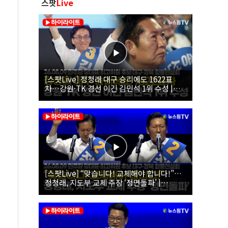
스팟
Live
[스팟Live] 정청래 대구 승리에도 1622표
차…강원·TK 경선 이긴 김민석 1위 수성 |
26.08.09 더불어민주당 당대표·최고위원 후
보 대구·경북 합동연설회
[스팟Live] “맞습니다! 교체해야 합니다!”…
정청래, 지도부 교체 주장 ‘정면돌파’ |
26.08.09 더불어민주당 당대표·최고위원 후
보 대구·경북 합동연설회