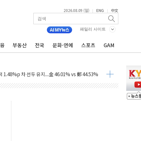
2026.08.09 (일)
ENG
中文
|
|
패밀리 사이트
고 발생…작업자 1명 숨져
금융
부동산
전국
문화·연예
스포츠
GAM
철강 AI융합실증센터' 들어선다
대 숨진 채 발견...경찰, 조사 중
.48%p 차 선두 유지...金 46.01% vs 鄭 44.53%
기 당선...합산득표율 68.63%
해 10대 구속…범행 후 반려견도 죽여
 정청래에 승리…金 48.54% vs 鄭 44.40%
경선 결과...김민석 48.54% 정청래 44.40%
발표...김민석 47.37% 정청래 45.71% 송영길 6.92%
발표...정청래 47.82% 김민석 46.35% 송영길 5.83%
발표...김민석 50.30% 정청래 41.94% 송영길 7.76%
객 400명 맞이…"마음 잇는 시간 되길"