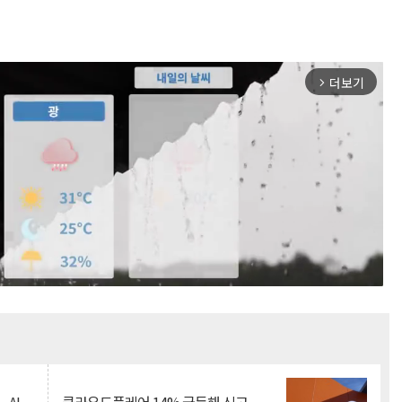
더보기
arrow_forward_ios
Mute