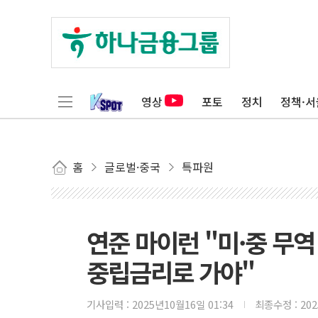
영상
포토
정치
정책·서
홈
글로벌·중국
특파원
연준 마이런 "미·중 무
중립금리로 가야"
기사입력 :
2025년10월16일 01:34
최종수정 :
20