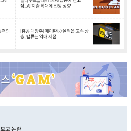
.AI
클라우드플레어 14% 급등해 신고
점...AI 지출 확대에 전망 상향
 동력의
[홍콩 대장주] 메이퇀② 실적은 고속 상
승, 밸류는 역대 저점
보고 논란