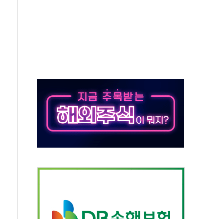
 지급 확정되나…재상고 앞두고 막판 셈법
'행복상자' 전달
극기 거꾸로' 논란…이틀만에 철거
 예술·체육요원 최대 33% 감축
 역대 최대폭 감소한 9.4%↓…유통업계 양극화 심화
 특사'로 콜롬비아 대통령 취임식 참석
시간당 30mm 강한 비...호우 피해 없어
방…野 "청년 우롱 기괴" vs 與 "송구한 해프닝"