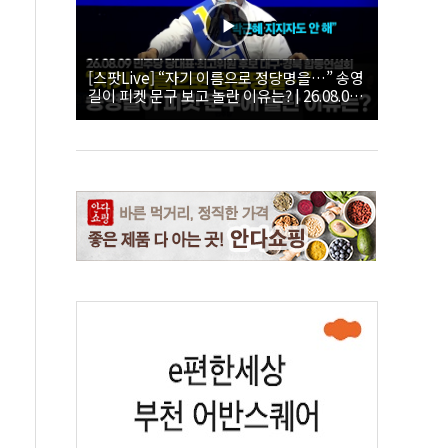
[스팟Live] “자기 이름으로 정당명을…” 송영
길이 피켓 문구 보고 놀란 이유는? | 26.08.09
더불어민주당 당대표·최고위원 후보 대구·경
북 합동연설회