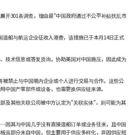
展开301条调查，理由是"中国政府通过不公平补贴扰乱市
国造船与航运企业征收入港费，该措施已于本月14日正式
料、技术信息或答复质询，协助美国对中国施压，因此成为
将被禁止与中国境内企业或个人进行交易与合作。这些公
使用中国产零部件或设备，也需更换供应链来源。
部及其他关联公司被中方认定为"关联实体"，则可能为其
——因其与中国几乎没有直接造船订单或业务往来，且中国
钢板虽部分来自中国，但主要用于供应多样化，非因供应短