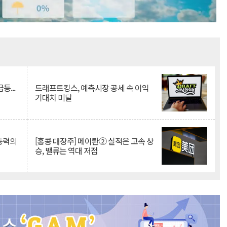
Mute
등...
드래프트킹스, 예측시장 공세 속 이익
기대치 미달
 동력의
[홍콩 대장주] 메이퇀② 실적은 고속 상
승, 밸류는 역대 저점