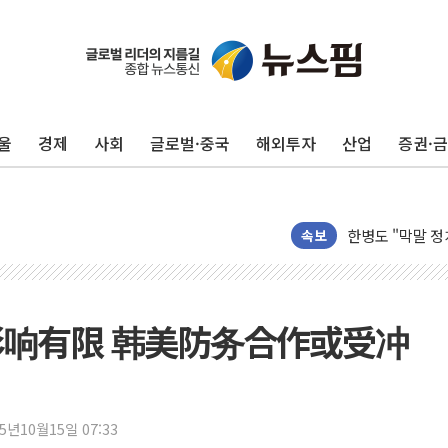
울
경제
사회
글로벌·중국
해외투자
산업
증권·
예천 실종신고 8
"35초마다 중국
한병도 "막말 
속보
원내대책회의 참
AIA그룹, 12년
[특징주] 포스코
响有限 韩美防务合作或受冲
[컨콜] 네이버, 
[컨콜] 네이버 
HDC랩스, 'BUI
25년10월15일 07:33
와이즈버즈, 상반