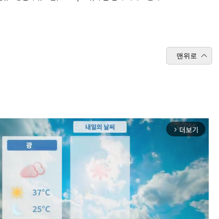
맨위로
더보기
arrow_forward_ios