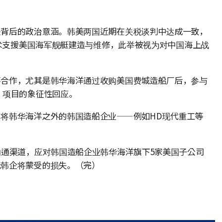
是背后的政治意涵。韩美两国近期在关税谈判中达成一致，
技术支援美国海军舰艇建造与维修，此举被视为对中国海上战
事合作，尤其是韩华海洋通过收购美国费城造船厂后，参与
）项目的象征性回应。
将韩华海洋之外的韩国造船企业——例如HD现代重工等
沟通渠道，应对韩国造船企业韩华海洋旗下5家美国子公司
低韩企将蒙受的损失。（完）