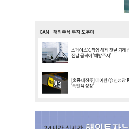
GAM
- 해외주식 투자 도우미
스페이스X, 락업 해제 첫날 되레 급
전날 급락이 '예방주사'
[홍콩 대장주] 메이퇀 ③ 신성장
'폭발적 성장'