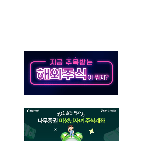
주 사용 형태에 따른 중과세는 과세 원칙 어긋나"
AI탭 월간 활성 이용자수 1000만 돌파
 "엔비디아와 공고한 파트너십 이어갈 예정"
정 정통망법'에 항의 서한…"표현의 자유 위협"
이 이끈 반등...2분기 영업이익 121% 급증
 조작 의혹' 서울·경기·충북 선관위 등 추가 압수수색
리 호텔 '키녹', 30일 2주년 기념 행사
세제개편안 환영...RSU 세제지원 긍정 검토되길"
 대표, ESG경영대상 환경부분 최우수상 수상
 제품 '매직키드', 출시 8개월에 매출 62억원"