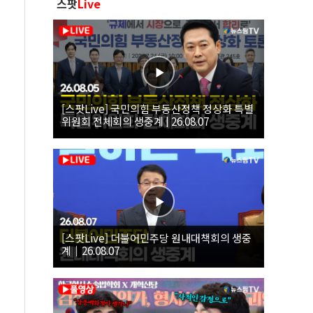
스팟
Live
[스팟Live] 국민의힘 부동산정책 정상화 특별
위원회 전체회의 생중계 | 26.08.07
[스팟Live] 더불어민주당 원내대책회의 생중
계｜26.08.07