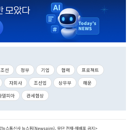
조선
정부
기업
협력
프로젝트
자회사
조선업
상무부
해운
라델피아
관세협상
뉴스통신사 뉴스핌(Newspim), 무단 전재-재배포 금지>