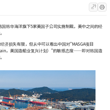
배준영 의원 "거
가
가
[컨콜] 네이버, 
[컨콜] 네이버,
对韩国韩华海洋旗下5家美国子公司实施制裁。美中之间的经
美공화, 韓 '개
业。
롯데쇼핑, 백화점
합수본, '투표율
经济损失有限，但从中可以看出中国对"MASGA项目
 Great Again，美国造船业复兴计划）"的敏感态度——即对韩国造
교원그룹 펫 프렌들
满。
벤처업계 "정부 
최영근 한국전광
뉴온 "어린이 성장