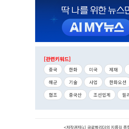
[관련키워드]
중국
한화
미국
제재
해군
기술
사업
한화오션
협조
중국산
조선업계
필
<저작권자(c) 글로벌리더의 지름길 종합