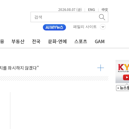
2026.08.07 (금)
ENG
中文
|
|
패밀리 사이트
금융
부동산
전국
문화·연예
스포츠
GAM
0대 남성 논둑서 숨진 채 발견
과 통신"...美보안기업, 중국제 공유기서 '백도어' 발견
정치를 좌시하지 않겠다"
석하는 한병도
 연속 MDRT 회원 수 세계 1위…국내 회원 34% 증가
퓨처엠, LFP 장기공급 합의에 7%대 급등
멤버십 연계 배송 혜택 강화...새벽 배송 도입 예정
AI탭, 올해 안으로 부동산과 건강까지 영역 확장 예정
LD CON SUMMIT 2026' 참가
기 매출 245억원…순이익 흑자 전환