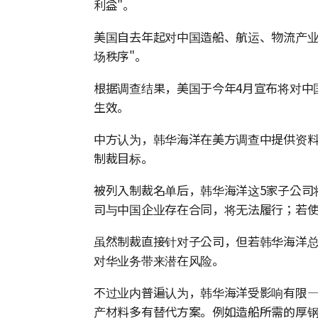
利益"。
美国自去年起对中国造船、航运、物流产业
场秩序"。
根据调查结果，美国于今年4月宣布将对中
生效。
中方认为，韩华海洋在美方调查中提供资
制裁目标。
被列入制裁名单后，韩华海洋这5家子公司
司与中国企业存在合同，将无法履行；若
虽然制裁直接针对子公司，但若韩华海洋总
对华业务带来潜在风险。
不过业内普遍认为，韩华海洋受影响有限
产材料多有替代方案。例如造船所需的厚