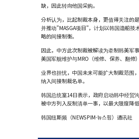
缺，因此转向他国采购。
分析认为，比起制裁本身，更值得关注的
并推动"MASGA项目"，计划以韩国造船
略的间接制衡。
因此，中方此次制裁被解读为牵制韩美军
美国军舰维护与MRO（维修、保养、翻修
业界也担忧，中国未来可能扩大制裁范围，
纳入间接制裁名单。
韩国总统室14日表示，政府启动韩中经贸
被中方列入反制清单一事，以最大限度降
韩国纽斯频（NEWSPIM·뉴스핌）通讯社