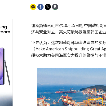
纽斯频通讯社首尔10月15日电 中国政府
济与安全对立，其火花最终波及至韩国企
业界认为，这次制裁对韩华海洋造成的实际
（Make American Shipbuilding
船技术助力美国海军实力提升的警惕与不