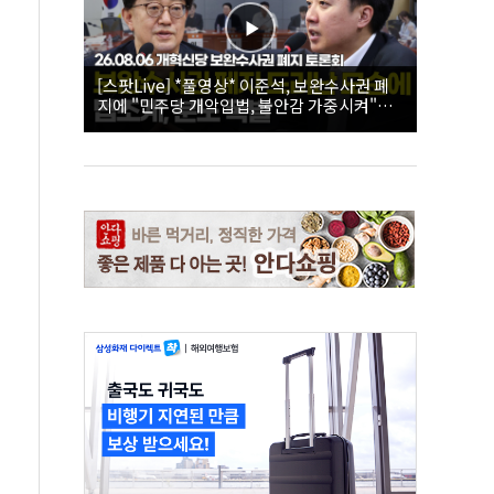
[스팟Live] *풀영상* 이준석, 보완수사권 폐
지에 "민주당 개악입법, 불안감 가중시켜"｜
26.08.06 개혁신당 보완수사권 폐지 토론회