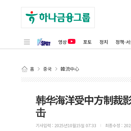
영상
포토
정치
정책·서
홈
중국
韓流中心
韩华海洋受中方制裁影
击
기사입력 :
2025년10월15일 07:33
최종수정 :
20