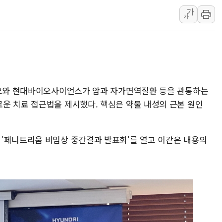
가
[3보] 북, 원산서 동해로 단거리 탄도
가
우크라 드론 전술, 중남미 콜롬비아에
동해해경, 독도 해상서 부유물 감긴 
주한미군 "오산기지 누출, 백린 아닌 
구미 폐염산처리업체서 불 2시간30여
해군과 함께하는 '불금전파, 송정' 시
이오와 현대바이오사이언스가 암과 자가면역질환 등을 관통하는
운 치료 접근법을 제시했다. 핵심은 약물 내성의 근본 원인
'페니트리움 비임상 중간결과 발표회'를 열고 이같은 내용의