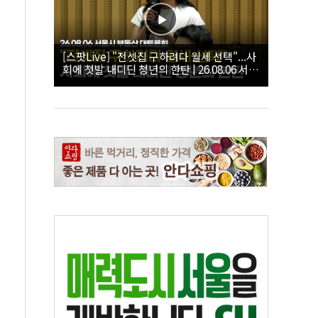
[스팟Live] "전셋집 구하려다 월세 선택"...사
회에 첫발 내디딘 청년의 한탄 | 26.08.06 서울
시 부동산 대토론회