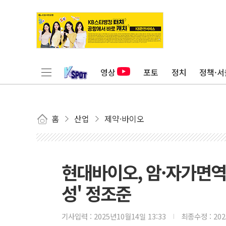
영상
포토
정치
정책·서
홈
산업
제약·바이오
현대바이오, 암·자가면역
성' 정조준
기사입력 :
2025년10월14일 13:33
최종수정 :
20