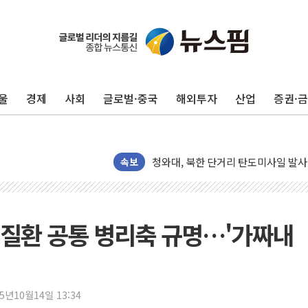
리투아니아 국방 "러, 우크라 드론으로
구광모, 내주 실리콘밸리서 젠슨 황 
뉴욕증시 개장 전 특징주...모더나
울
경제
사회
글로벌·중국
해외투자
산업
증권·
김정관 장관 "영업이익 N% 성과급
뉴욕증시 프리뷰, 미 주가선물 AI주
청와대, 북한 단거리 탄도미사일 발사
금값 7주 만에 최고…美 고용 둔화·
속보
[인도증시] 중동 긴장 완화에 실적 호
러, 1인칭시점 드론으로 우크라 민간
[베트남 증시] 지수 하락 속 'DGC
질환 공통 병리축 규명…'가짜내
'월가의 황제' 다이먼 "금융시장 레
양주 섬유염색공장서 화재 1명 중상…
김정관 산업부 장관 "주 52시간 손봐
25년10월14일 13:34
해군 1함대 창설 80주년…지역과 함께