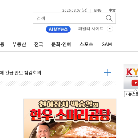
2026.08.07 (금)
ENG
中文
|
|
 나토 회원국 공격 검토… 거짓 깃발 작전"
재회…로봇·AI 데이터센터·모빌리티 구체화
패밀리 사이트
·아이온큐·도어대시↑ VS 샌디스크·피그마·앱러빈↓
금융
부동산
전국
문화·연예
스포츠
GAM
 반대…상법·자본시장법 개정 논의"
 차익실현 속 혼조세...웨스턴디지털·샌디스크↓
에 긴급 안보 점검회의
호르무즈 재개방 기대에 강세
조까지, 상승...호실적 보고 기업 상승세 뚜렷
인 '사파리' 공격… 시민들 공포감 극대화 전략
' 임시 주총 기대감에 홀로 상한가…마진 잔액은 사상 최고
버리지 위험수위…숨은 차입이 더 큰 변수"
대응 1단계 진압 중
야, 경쟁상대 中과 비교해야"
하는 '선봉'의 대민 봉사