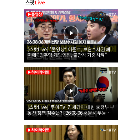
스팟
Live
[스팟Live] *풀영상* 이준석, 보완수사권 폐
지에 "민주당 개악입법, 불안감 가중시켜"｜
26.08.06 개혁신당 보완수사권 폐지 토론회
[스팟Live] '투미TV' 김제경이 내린 李정부 부
동산 정책 점수는? | 26.08.06 서울시 부동산
대토론회