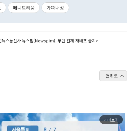
오
페니트리움
가짜내성
뉴스통신사 뉴스핌(Newspim), 무단 전재-재배포 금지>
맨위로
더보기
arrow_forward_ios