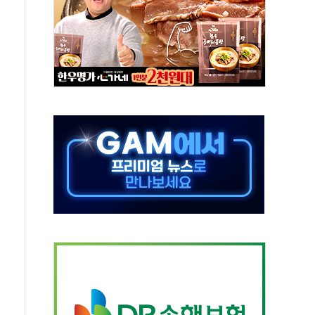
미사일 1발 발사… 올해 10번째·42일 만 도발
 새 안보 위기… 반군·마약카르텔이 습득해 전투 활용
어선 구조
무해한 표면 부식 물질"
분만에 진화...외국인 노동자 숨져
즌2