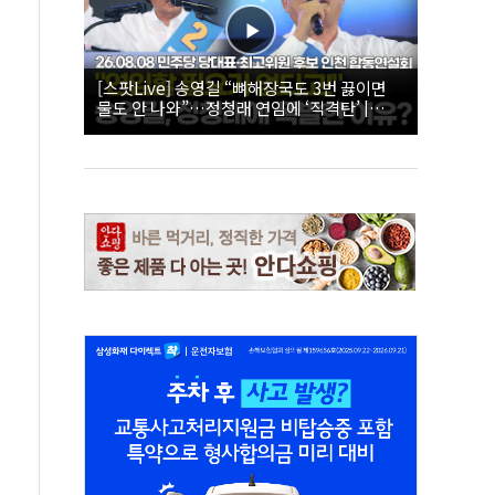
[스팟Live] 송영길 “뼈해장국도 3번 끓이면
물도 안 나와”…정청래 연임에 ‘직격탄’ |
26.08.08 더불어민주당 당대표·최고위원 후
보 인천 합동연설회