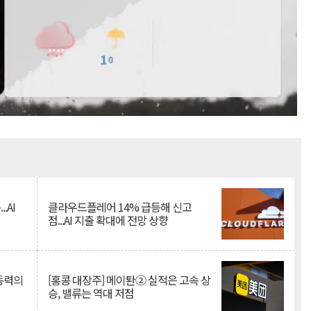
Mute
.AI
클라우드플레어 14% 급등해 신고
점...AI 지출 확대에 전망 상향
 동력의
[홍콩 대장주] 메이퇀② 실적은 고속 상
승, 밸류는 역대 저점