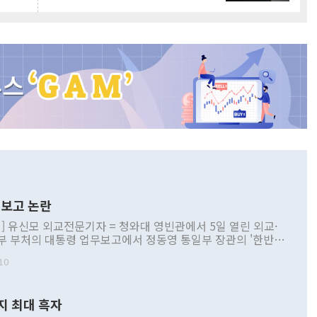
보고 논란
] 유신모 외교전문기자 = 청와대 영빈관에서 5일 열린 외교·
부 부처의 대통령 업무보고에서 정동영 통일부 장관의 '한반도
 구상'과 업무보고 발언이 논란을 빚고 있다. 이날 정 장관의
10
정부 내 조율을 거치지 않은 사안을 정책으로 추진하겠다고 공
는가 하면 사실 관계에 맞지 않은 설명도 있었다. 이재명 대통
로 신중을 기해 달라고 경고했고, 조현 외교부 장관은 '이상
지 최대 흑자
 근거한 비현실적 구상'이라는 비판을 내놨다. 그동안 정 장