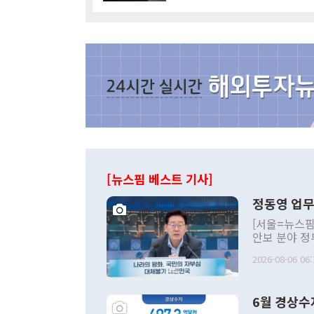
[뉴스핌 베스트 기사]
정동영 업무
[서울=뉴스핌
안보 분야 정
평화공존 발전
2026-08-06 06:
발언 중에는 
언한 것이 있
령은 공개적으
6월 경상수
주의적 희망에