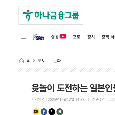
영상
포토
정치
정책·서
홈
포토
문화
윳놀이 도전하는 일본인
기사입력 :
2025년10월12일 14:37
최종수정 :
20