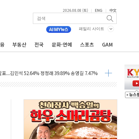
2026.08.08 (토)
ENG
中文
|
|
·정청래·김민석 당대표 후보
 정청래에 승리...47.75% vs 42.08%
패밀리 사이트
금융
부동산
전국
문화·연예
스포츠
GAM
과 발표...김민석 47.75% 정청래 42.08%
표...김민석 45.09% 정청래 43.27% 송영길 11.63%
표...김민석 52.64% 정청래 39.89% 송영길 7.47%
0~8.14)
…공습 한계·탄약 부족 현실화
50㎜ 폭우…강원 동해안 강한 비 이어져
 환경미화원 수거차에 치여 사망
동…60대 남성 2명 숨져
보는 일 없게"…'결혼 페널티' 22개 과제 손본다
터보트 전복…1명 사망·1명 실종
의 날 참석..."국제적 시민 연대로 목소리 내야"