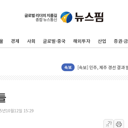
인천 합동연설회 나선 송영길
김민석, 2주차 제주·인천 경선서
인사하는 김민석 당대표 후보
울
경제
사회
글로벌·중국
해외투자
산업
증권·
[속보] 민주, 제주·인천 경선 결
[속보] 민주, 인천 경선 결과 발
[속보] 민주, 제주 경선 결과 발
이번주 국내 주요 금융일정(8.1
속보
美, 이란전 출구전략 만지작
강릉·동해·삼척 시간당 최대 
폐기물 수거하다 참변…60대
들
서울 중랑구 주택가서 흉기 난
李대통령 "결혼 때문에 손해 
25년10월12일 15:29
여수 오동도 인근 해상서 모
가
가
추미애, '위안부' 피해자 기림