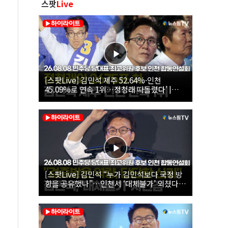
스팟
Live
[스팟Live] 김민석 제주 52.64%·인천
45.09%로 연속 1위…정청래 따돌렸다’ |
26.08.08 더불어민주당 당대표·최고위원 후
보 인천 합동연설회
[스팟Live] 김민석 “누가 김민석보다 국정 방
향을 공유했나”…인천서 ‘대체불가’ 외쳤다 |
26.08.08 더불어민주당 당대표·최고위원 후
보 인천 합동연설회