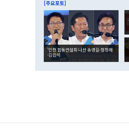
줄면서 25억
[주요포토]
라며 "여러분
억1000만달
이 9월 러시
였던 올해 3
며 "정부 차
인의 해외투자
은 "그것은 
각각 증가했다
잘랐다. 정 
국인의 국내 
않았다는 점에
감소하며 전월
사합의 복원,
경신했다. 외
권이라는 지적
분기 말 만기
뒤 "여기 업
다. 내국인의
'인천 합동연설회 나선 송영길·정청래
부의 한 소식
다. eoyn2@
·김민석
를 거쳐 결정
련 부처 장관
하고 대통령의
한 문제"라고 지적했다. 이재명 대통령이
외교 국방 등
2026.08.05 ◆시대착오적 접근, 대북 인식 오류 더욱 문제인 것은 정 장관
의 이같은 주
실과 다른 인
격히 변화하고
못하고 있다는
되뇌는 것은 
법을 호도하고
이나 미국은 