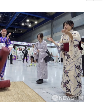
인천 선재도 갯벌서 해루질 중
인천서 말다툼 중 어머니 흉기
'화합' 꺼낸 김민석에 '뻔뻔
李대통령, ISA 개편 재검토 
동해중부 전 해상 풍랑주의보…
연일 폭염에 온열질환 사망 