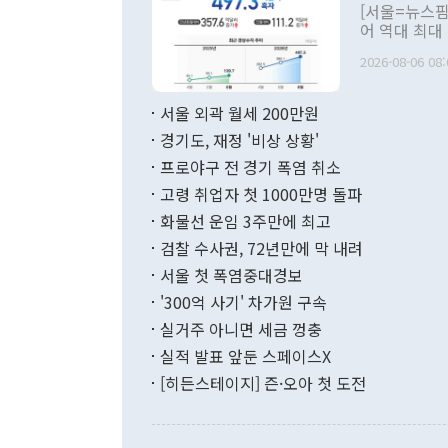
관의 대북 정
[서울=뉴스핌
관 부처 장관
어 역대 최대
관의 무리한 
출 호조로 월
다. [정동영 통일부 장관이 지난달 23일 오후 서울 종로구 정부서울청사에
2026-08-06 08:
료=한국은행] 한국은행이 6일 발표한 '2026년 6월 국제수지(잠정)'에
서 취임 1주년 
면 지난 6월
부 장관 권한
1000만달러
서울 외곽 월세 200만원
발전 구상'을
이에 따라 올
적 갈등 해결
경기도, 재정 '비상 상황'
했다. 경상수
결과 혐오의 
9000만달러
프로야구 전 경기 폭염 취소
년간의 CVI
지 기준 상품
고령 취업자 첫 1000만명 돌파
무너졌다고도 
며 월간 기준
현실을 바꾸는
달러로 38.
화물선 운임 3주만에 최고
를 평화 체제
196.9% 급
검찰 수사권, 72년만에 막 내려
함께 4자 대
수출은 160
지만 이 대통
서울 첫 폭염중대경보
(18.6%) 
화공존 정책이
했다. 통관 기
'300억 사기' 차가원 구속
다"고 지적했
(16.4%)
투리가 잡혀 
실거주 아니면 세금 껑충
월(-10억9
쁜 상황이 초
증가와 유류할
실적 발표 앞둔 스페이스X
9·19 군사
기록했지만 
[히든스테이지] 즌·오아 첫 도전
"우리의 선의
로 전환됐다.
으로 약간의 의문
를 기록해 전
관은 업무보고
는 배당수입
주의에 근거한