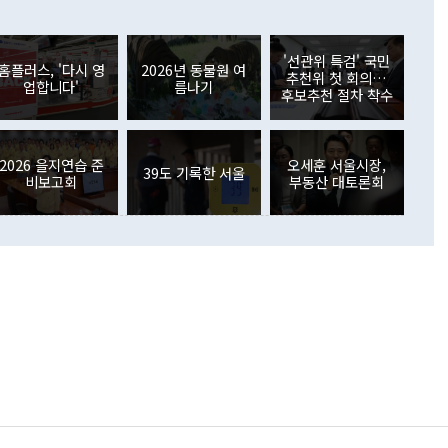
6000만달러 흑자를 나타냈다. 금융계정 순자산은 6월 중 467
들께서 디스카운트해 주시면 좋겠다"고 선을 그었다. 정 장관
러 증가해 월간 기준 역대 최대 증가 폭을 기록했다. 종전 최대
아 블라디보스토크에서 열리는 '동방경제포럼(EEF)'을 언급하
월(369억9000만달러)을 넘어선 것이다. 직접투자에서는 내국
원에서 (참석을) 검토하고 있다"고 발언한 데 대해서도 조 장관
가 80억1000만달러, 외국인의 국내투자가 46억3000만달러
'선관위 특검' 국민
외교부의 몫"이라며 "아직 거기까지 진도가 나가지 않았다"고
홈플러스, '다시 영
2026년 동물원 여
. 증권투자에서는 외국인의 국내 주식 매도세가 이어졌다. 외
추천위 첫 회의…
업합니다'
름나기
장관이 이날 소개한 대북 구상과 설명은 정부 내 조율을 거치지
주식 투자는 차익실현 매도 등의 영향으로 316억1000만달러
후보추천 절차 착수
서 문제가 있다. 특히 주적 표현 대체와 국호 사용, 9·19 군
(-310억5000만달러)에 이어 역대 최대 순매도 기록을 다시
 4자회담 추진 등은 통일부 장관이 결정할 사안이 아니어서 월
국인의 국내 채권투자는 세계국채지수(WGBI) 자금 유입에도
이 나오고 있다. 이 대통령은 정 장관의 업무보고를 듣고 난
도래 영향으로 증가 폭이 줄어든 52억9000만달러를 기록했
무보고에 발표했다고 승인난 건 아니다"라고 재차 확인했다. 정
2026 을지연습 준
오세훈 서울시장,
 해외 증권투자는 주식을 중심으로 35억6000만달러 증가했
39도 기록한 서울
비보고회
부동산 대토론회
통은 "정 장관의 발언 내용은 대부분 국가안전보장회의(NSC)
newspim.com
된 사안이 아닌 정 장관의 개인적 생각에 가깝다"며 "안보 관
이 정부의 공식 정책이 아닌 사안을 추진하겠다고 업무보고를
 면전에서 '국군통수권자가 나서야 한다'고 주장한 것은 심각
 5일 청와대 영빈관에서 열린 통일
 외교 안보 부처 업무보고에서 발언하고 있다. [사진=청와대]
장이 현 시점에서 이미 참고가 될 수 없는 과거의 경험 또는 사
식에 기반하고 있다는 것이다. 정 장관이 주장하는 구상은 급
 있는 북한의 전략과 한반도 및 국제 정세를 전혀 반영하지
 비판이 제기되고 있다. 정 장관이 "흘러간 선(先)비핵화만
현실을 바꾸지 못한다"고 언급한 것은 지금까지의 대북 접근
 있다. 북핵 위기 발발 이후 지금까지 모든 핵 협상에서 한국
북한에 선비핵화를 공식적으로 요구한 적이 없기 때문이다. 지