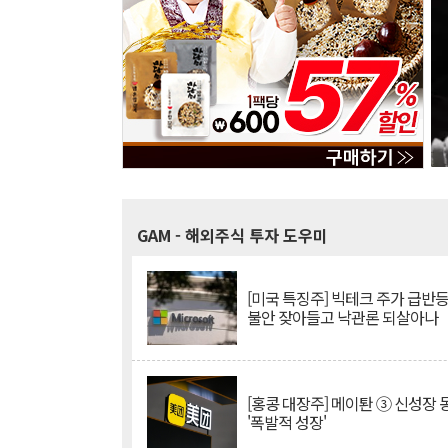
GAM
- 해외주식 투자 도우미
[미국 특징주] 빅테크 주가 급반등..
불안 잦아들고 낙관론 되살아나
[홍콩 대장주] 메이퇀 ③ 신성장
'폭발적 성장'