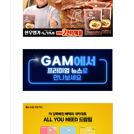
 실종 60대 나흘만에 숨진 채 발견
 살해 10대 아들 체포
' 받아친 정청래…제주 연설서 신경전 고조
지시…與 "적극 환영"·野 "졸속 국정"
10일까지 최대 3.5m 높은 물결
23명…정부, 비상대응기구 가동