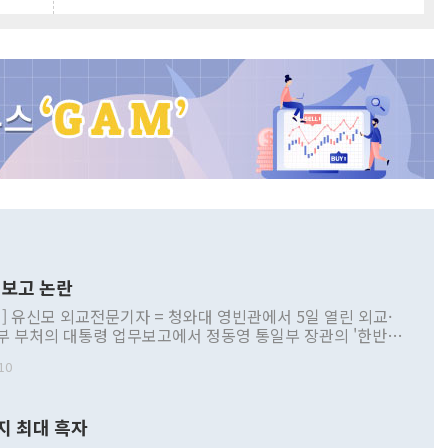
보고 논란
] 유신모 외교전문기자 = 청와대 영빈관에서 5일 열린 외교·
부 부처의 대통령 업무보고에서 정동영 통일부 장관의 '한반도
 구상'과 업무보고 발언이 논란을 빚고 있다. 이날 정 장관의
10
정부 내 조율을 거치지 않은 사안을 정책으로 추진하겠다고 공
는가 하면 사실 관계에 맞지 않은 설명도 있었다. 이재명 대통
로 신중을 기해 달라고 경고했고, 조현 외교부 장관은 '이상
지 최대 흑자
 근거한 비현실적 구상'이라는 비판을 내놨다. 그동안 정 장