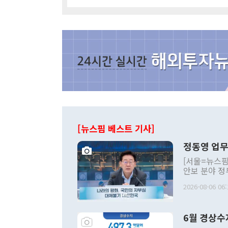
[뉴스핌 베스트 기사]
정동영 업무
[서울=뉴스핌
안보 분야 정
평화공존 발전
2026-08-06 06:
발언 중에는 
언한 것이 있
령은 공개적으
6월 경상수
주의적 희망에