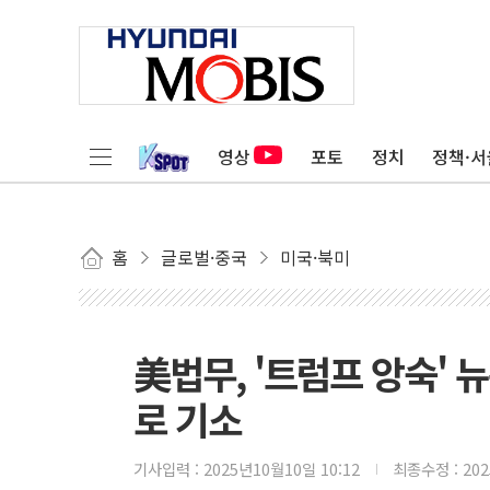
영상
포토
정치
정책·서
홈
글로벌·중국
미국·북미
美법무, '트럼프 앙숙'
로 기소
기사입력 :
2025년10월10일 10:12
최종수정 :
20