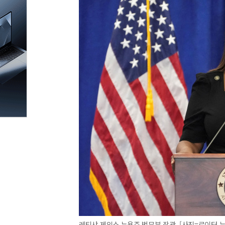
레티샤 제임스 뉴욕주 법무부 장관. [사진=로이터 