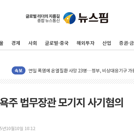
울
경제
사회
글로벌·중국
해외투자
산업
증권·
李대통령, ISA 개편 재검토 지시…與 "적극 환영"·野 "졸
동해중부 전 해상 풍랑주의보…10일까지 최대 3.5m 높은
연일 폭염에 온열질환 사망 23명…정부, 비상대응기구 가
中 전방위 아파트 부양, 수도 베이징도 부동산 규제 철폐
속보
인제 용대리 계곡서 수위 상승으로 피서객 7명 고립…전원
동해시, 11~14일 '별똥별 멍' 운영…페르세우스 유성우 
강원 중·남부 동해안 시간당 50mm 이상 폭우…호우경보
 뉴욕주 법무장관 모기지 사기혐의
청양 밭에서 일하던 90대 숨져…온열질환 여부 조사
폭염에 車 운전면허 기능시험 오전 집중 편성…체감온도 3
李대통령, 'ISA·주가누르기 방지법' 전면 재검토 지시
25년10월10일 10:12
'호우 특보' 경북 울진 시간당 20~30mm 강한 비...가뭄 