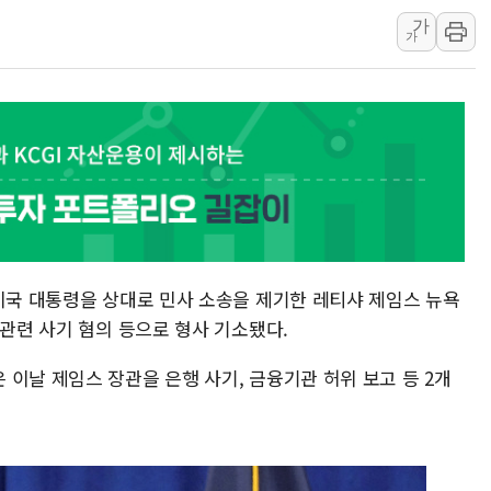
가
주말 무더위·열대야 지속…내륙 곳곳 소나기
가
오세훈 "용산공원 주택 검토, 민주당 스스로 원칙 뒤집는 
충북 주말 무더위 지속…청주·진천 35도, 곳곳 소나기
10월 보완수사권 폐지·공소청 출범…피해자들 '범죄 사각
한상협, 업계 개인정보 보안 새판 짠다…'자율규제단체' 
민주당, 오늘 제주·인천 경선 발표...김민석 '재역전' vs 정
뉴욕증시, 고용 쇼크에 금리 인상 우려 후퇴…S&P500 
트럼프, 쿡 연준 이사 해임 재추진…"26일까지 의혹 소명"
유럽증시, 美 고용 예상 밖 부진에 연준 금리 인상 가능성 
 미국 대통령을 상대로 민사 소송을 제기한 레티샤 제임스 뉴욕
 관련 사기 혐의 등으로 형사 기소됐다.
이날 제임스 장관을 은행 사기, 금융기관 허위 보고 등 2개