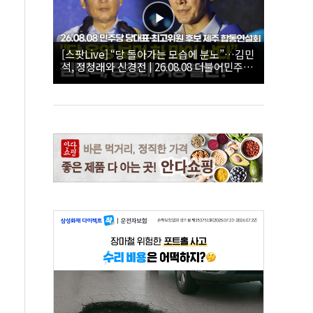
[스팟Live] “당 돌아가는 모습에 분노”…김민
석, 정청래와 신경전 | 26.08.08 더불어민주당
당대표·최고위원 후보 제주 합동연설회