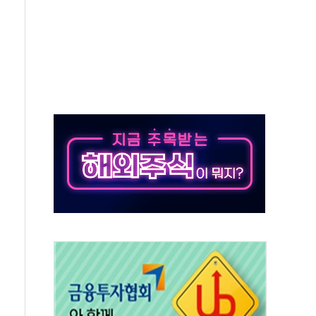
것"
지대' 우려
타진
청래 '격차 확대'
최고치
 요구
낮아지며 상승… STOXX 600 지수는 나흘 연속 최고치