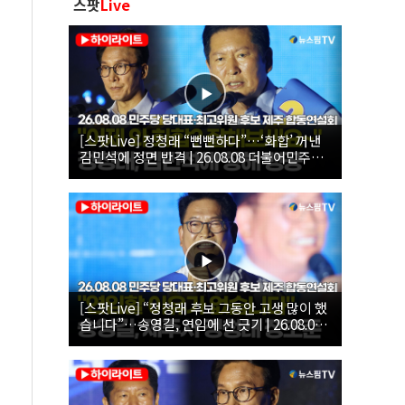
스팟
Live
[스팟Live] 정청래 “뻔뻔하다”…‘화합’ 꺼낸
김민석에 정면 반격 | 26.08.08 더불어민주당
당대표·최고위원 후보 제주 합동연설회
[스팟Live] “정청래 후보 그동안 고생 많이 했
습니다”…송영길, 연임에 선 긋기 | 26.08.08
더불어민주당 당대표·최고위원 후보 제주 합
동연설회