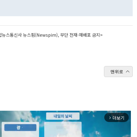
뉴스통신사 뉴스핌(Newspim), 무단 전재-재배포 금지>
맨위로
더보기
arrow_forward_ios