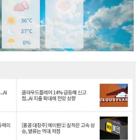
Mute
.AI
클라우드플레어 14% 급등해 신고
점...AI 지출 확대에 전망 상향
 동력의
[홍콩 대장주] 메이퇀② 실적은 고속 상
승, 밸류는 역대 저점