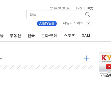
2026.08.08 (토)
ENG
中文
|
|
패밀리 사이트
금융
부동산
전국
문화·연예
스포츠
GAM
속 국정"
 물결
동
 구조
관측
 발효
8도 넘으면 중단
해소될 듯