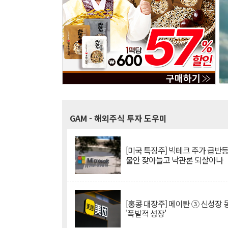
GAM
- 해외주식 투자 도우미
[미국 특징주] 빅테크 주가 급반등..
불안 잦아들고 낙관론 되살아나
[홍콩 대장주] 메이퇀 ③ 신성장
'폭발적 성장'