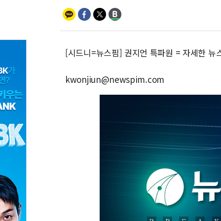
[시드니=뉴스핌] 권지언 특파원 = 자세한 뉴
kwonjiun@newspim.com