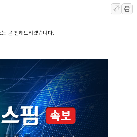
가
中企 졸업해도 세제혜
가
[특징주] 엘앤에프,
[글로벌 마켓 리포트
스는 곧 전해드리겠습니다.