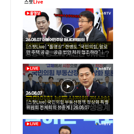
스팟
Live
[스팟Live] *풀영상* 한병도 “국민의힘, 말로
만 주택 공급…공급 법안 처리 협조하라”｜
26.08.07 더불어민주당 원내대책회의
[스팟Live] 국민의힘 부동산정책 정상화 특별
위원회 전체회의 생중계 | 26.08.07