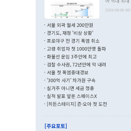
어 역대 최대
관의 무리한 
출 호조로 월
다. [정동영 통일부 장관이 지난달 23일 오후 서울 종로구 정부서울청사에
2026-08-06 08:
료=한국은행] 한국은행이 6일 발표한 '2026년 6월 국제수지(잠정)'에
서 취임 1주년 
면 지난 6월
부 장관 권한
1000만달러
서울 외곽 월세 200만원
발전 구상'을
이에 따라 올
적 갈등 해결
경기도, 재정 '비상 상황'
했다. 경상수
결과 혐오의 
9000만달러
프로야구 전 경기 폭염 취소
년간의 CVI
지 기준 상품
고령 취업자 첫 1000만명 돌파
무너졌다고도 
며 월간 기준
현실을 바꾸는
달러로 38.
화물선 운임 3주만에 최고
를 평화 체제
196.9% 급
검찰 수사권, 72년만에 막 내려
함께 4자 대
수출은 160
지만 이 대통
서울 첫 폭염중대경보
(18.6%) 
화공존 정책이
했다. 통관 기
'300억 사기' 차가원 구속
다"고 지적했
(16.4%)
투리가 잡혀 
실거주 아니면 세금 껑충
월(-10억9
쁜 상황이 초
증가와 유류할
실적 발표 앞둔 스페이스X
9·19 군사
기록했지만 
[히든스테이지] 즌·오아 첫 도전
"우리의 선의
로 전환됐다.
으로 약간의 의문
를 기록해 전
관은 업무보고
는 배당수입
주의에 근거한
줄면서 25억
[주요포토]
라며 "여러분
억1000만달