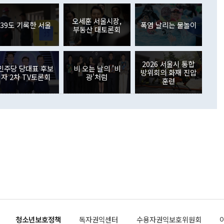
아 블라디보스토크에서 열리는 '동방경제포럼(EEF)'을 언급하
월(369억9000만달러)을 넘어선 것이다. 직접투자에서는 내국
원에서 (참석을) 검토하고 있다"고 발언한 데 대해서도 조 장관
가 80억1000만달러, 외국인의 국내투자가 46억3000만달러
외교부의 몫"이라며 "아직 거기까지 진도가 나가지 않았다"고
오세훈 서울시장,
. 증권투자에서는 외국인의 국내 주식 매도세가 이어졌다. 외
39도 기록한 서울
폭염 날리는 물놀이
부동산 대토론회
장관이 이날 소개한 대북 구상과 설명은 정부 내 조율을 거치지
주식 투자는 차익실현 매도 등의 영향으로 316억1000만달러
서 문제가 있다. 특히 주적 표현 대체와 국호 사용, 9·19 군
(-310억5000만달러)에 이어 역대 최대 순매도 기록을 다시
 4자회담 추진 등은 통일부 장관이 결정할 사안이 아니어서 월
국인의 국내 채권투자는 세계국채지수(WGBI) 자금 유입에도
이 나오고 있다. 이 대통령은 정 장관의 업무보고를 듣고 난
도래 영향으로 증가 폭이 줄어든 52억9000만달러를 기록했
2026 서울시 통합
무보고에 발표했다고 승인난 건 아니다"라고 재차 확인했다. 정
민주당 당대표 후보
비 오는 날의 '비
 해외 증권투자는 주식을 중심으로 35억6000만달러 증가했
방위회의 화재 진압
자 2차 TV토론회
광'처럼
통은 "정 장관의 발언 내용은 대부분 국가안전보장회의(NSC)
newspim.com
훈련
된 사안이 아닌 정 장관의 개인적 생각에 가깝다"며 "안보 관
이 정부의 공식 정책이 아닌 사안을 추진하겠다고 업무보고를
 면전에서 '국군통수권자가 나서야 한다'고 주장한 것은 심각
 5일 청와대 영빈관에서 열린 통일
 외교 안보 부처 업무보고에서 발언하고 있다. [사진=청와대]
장이 현 시점에서 이미 참고가 될 수 없는 과거의 경험 또는 사
식에 기반하고 있다는 것이다. 정 장관이 주장하는 구상은 급
 있는 북한의 전략과 한반도 및 국제 정세를 전혀 반영하지
 비판이 제기되고 있다. 정 장관이 "흘러간 선(先)비핵화만
현실을 바꾸지 못한다"고 언급한 것은 지금까지의 대북 접근
 있다. 북핵 위기 발발 이후 지금까지 모든 핵 협상에서 한국
북한에 선비핵화를 공식적으로 요구한 적이 없기 때문이다. 지
 협상은 북한의 비핵화 조치에 한·미가 상응하는 대가를 제
로 이뤄졌다. 1994년 북·미 제네바 기본합의는 핵시설 동결
청소년보호정책
독자권익센터
수용자권익보호위원회