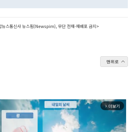
뉴스통신사 뉴스핌(Newspim), 무단 전재-재배포 금지>
맨위로
더보기
arrow_forward_ios