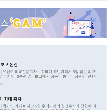
보고 논란
] 유신모 외교전문기자 = 청와대 영빈관에서 5일 열린 외교·
부 부처의 대통령 업무보고에서 정동영 통일부 장관의 '한반도
 구상'과 업무보고 발언이 논란을 빚고 있다. 이날 정 장관의
10
정부 내 조율을 거치지 않은 사안을 정책으로 추진하겠다고 공
는가 하면 사실 관계에 맞지 않은 설명도 있었다. 이재명 대통
로 신중을 기해 달라고 경고했고, 조현 외교부 장관은 '이상
지 최대 흑자
 근거한 비현실적 구상'이라는 비판을 내놨다. 그동안 정 장
책 관련 발언이 물의를 빚은 적은 여러 번 있지만 대통령과 유
] 박가연 기자 = 지난 6월 우리나라의 경상수지가 전월에 이
이 공개적으로 부정적 입장을 표명한 것은 이례적이다. 정 장