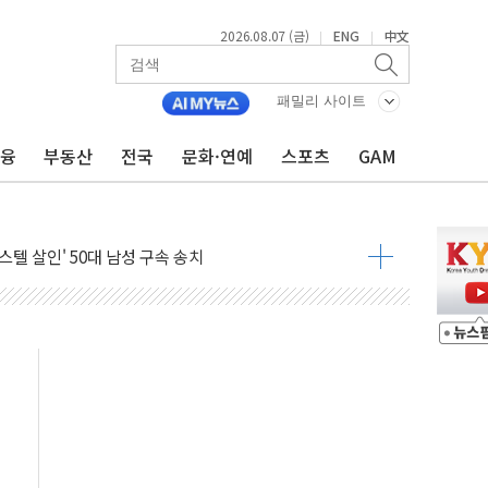
'尹 관저 이전 감사 무마' 유병호 감사위원 구속 기소
2026.08.07 (금)
ENG
中文
|
|
이버…내년 AI 팩토리 매출 본격화
원 환시 개입...4월 말 '56조원' 사상 최대
패밀리 사이트
재단, 스타트업 지원 프로그램 성료
금융
부동산
전국
문화·연예
스포츠
GAM
사기 혐의' 차가원 대표 구속 송치
 책임' 임성근 전 사단장 항소심도 징역 3년 선고
스텔 살인' 50대 남성 구속 송치
혹한 여름"…구윤철, 쪽방촌 폭염 대응상황 점검
육박 7년 새 7배 늘었다...폭염 대책비는 8.6배 증가
유럽 패싱… '유로화 팔아 엔화 부양' 사후 통보만
…'닥터 코퍼'가 말하는 경기 신호가 달라졌다
 노선 재개...3년 2개월 만
규모 美 전력 케이블 수주
주 동반 강세…배터리3사 일제히 상승
대 구로병원과 AI 정밀의료 협력