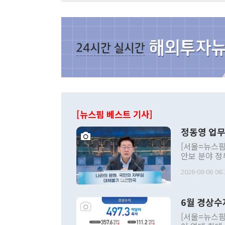
[뉴스핌 베스트 기사]
정동영 업무
[서울=뉴스핌
안보 분야 정
평화공존 발전
2026-08-06 06:
발언 중에는 
언한 것이 있
령은 공개적으
6월 경상수
주의적 희망에
관의 대북 정
[서울=뉴스핌
관 부처 장관