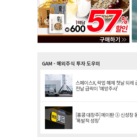
GAM
- 해외주식 투자 도우미
스페이스X, 락업 해제 첫날 되레 급
전날 급락이 '예방주사'
[홍콩 대장주] 메이퇀 ③ 신성장
'폭발적 성장'