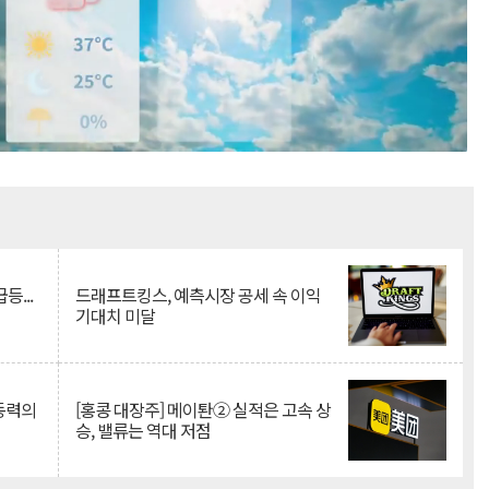
Mute
등...
드래프트킹스, 예측시장 공세 속 이익
기대치 미달
 동력의
[홍콩 대장주] 메이퇀② 실적은 고속 상
승, 밸류는 역대 저점