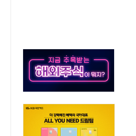
택 3년 더...중기부, '피터팬 증후군' 완화 나선다
 흑자 전환·LFP 공급 본격화에 15%대 급등
 8월 7일]