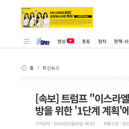
영상
포토
정치
정책·서
홈
최신뉴스
[속보] 트럼프 "이스라엘
방을 위한 '1단계 계획'
기사입력 :
2025년10월09일 08:02
최종수정 :
20