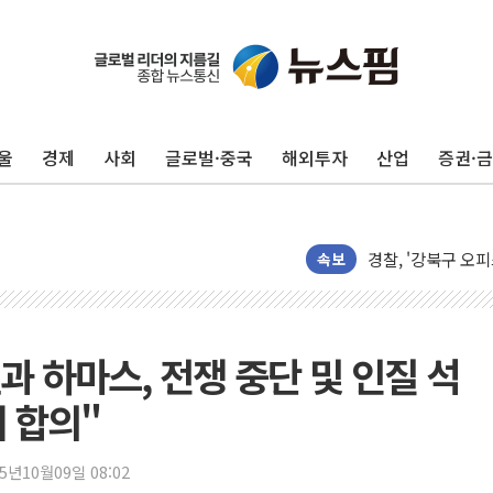
[속보] 종합특검, 
AI에 승부 건 네
日, 4~6월 105조
오렌지플래닛 창업
울
경제
사회
글로벌·중국
해외투자
산업
증권·
경찰, '300억대 
[속보] '해병 순직
경찰, '강북구 오피
"취약계층에 더 가
속보
전국 그늘막 4만개 
美·日 환율공조에 
구리값 사상 최고치
과 하마스, 전쟁 중단 및 인질 석
에어프레미아, 호치민
에 합의"
티엠씨, 220억원 
[특징주] 2차전지
25년10월09일 08:02
디티앤씨알오, 고려