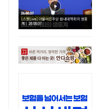
[스팟Live] 더불어민주당 원내대책회의 생중
계｜26.08.07