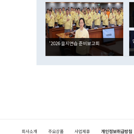
이 9월 러시
였던 올해 3
며 "정부 차
인의 해외투자
은 "그것은 
각각 증가했다
잘랐다. 정 
국인의 국내 
않았다는 점에
감소하며 전월
사합의 복원,
경신했다. 외
권이라는 지적
분기 말 만기
뒤 "여기 업
다. 내국인의
'2026 을지연습 준비보고회
부의 한 소식
다. eoyn2@
를 거쳐 결정
련 부처 장관
하고 대통령의
한 문제"라고 지적했다. 이재명 대통령이
외교 국방 등
2026.08.05 ◆시대착오적 접근, 대북 인식 오류 더욱 문제인 것은 정 장관
의 이같은 주
실과 다른 인
격히 변화하고
못하고 있다는
되뇌는 것은 
법을 호도하고
이나 미국은 
금까지의 북핵
회사소개
주요상품
사업제휴
개인정보취급방침
공하는 방식으