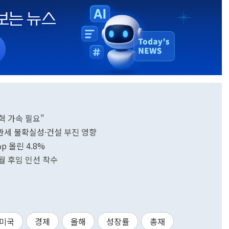
개혁 가속 필요"
美관세 불확실성·건설 부진 영향
%p 올린 4.8%
월 후임 인선 착수
미국
경제
올해
성장률
총재