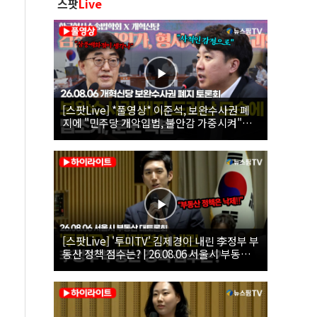
스팟
Live
[스팟Live] *풀영상* 이준석, 보완수사권 폐
지에 "민주당 개악입법, 불안감 가중시켜"｜
26.08.06 개혁신당 보완수사권 폐지 토론회
[스팟Live] '투미TV' 김제경이 내린 李정부 부
동산 정책 점수는? | 26.08.06 서울시 부동산
대토론회