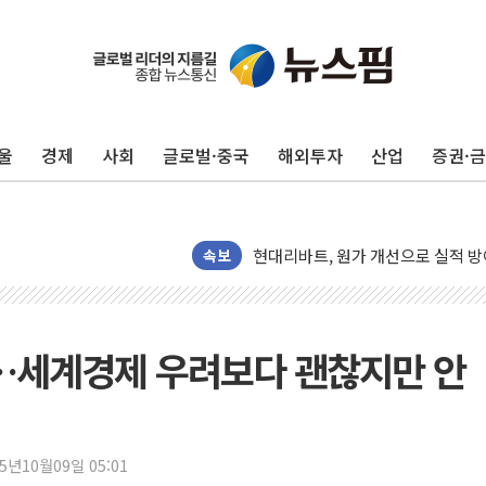
울
경제
사회
글로벌·중국
해외투자
산업
증권·
트럼프, '원정출산 시민권 차단' 
트럼프 "이란전 조만간 끝날 것"…
현대리바트, 원가 개선으로 실적 방
속보
"세금 부담 덜자"…비거주 1주택자
세금 부담 커진 고가 1주택자…맞
[금/유가] 이란의 호르무즈 해협 통
적…세계경제 우려보다 괜찮지만 안
뉴욕증시, 유가·금리 부담에 하락…
이란, 오만과 호르무즈 해협 재개방 
[민주 당권주자 일정] 송영길·정청래
李대통령, 오늘 부동산 정책 점검 
25년10월09일 05:01
[오늘의 정치일정] 8월 7일(금)