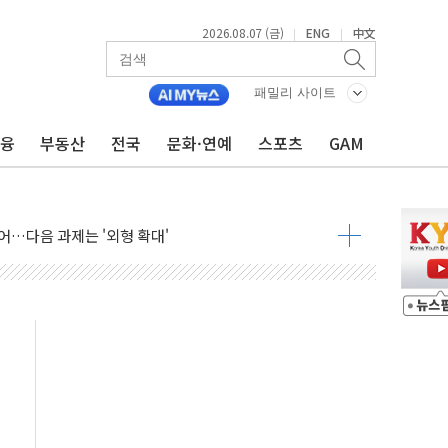
2026.08.07 (금)
ENG
中文
|
|
패밀리 사이트
금융
부동산
전국
문화·연예
스포츠
GAM
행정명령 서명…출생시민권 제한 재시동
군수품 부족설 일축 "막대한 무기 보유"
어…다음 과제는 '외형 확대'
 귀환 조짐에 전월세시장 '긴장'
교환·재매수·다운사이징 '저울질'
항 제한 검토에 유가 3% 급등…금값 보합
다우 5거래일 랠리 '마침표'
합의 막바지.."美와 직접 협상 없어"
·김민석 후보 - 8월 7일
2차 회의…주택 공급 대책 막바지 조율할 듯