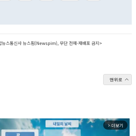
뉴스통신사 뉴스핌(Newspim), 무단 전재-재배포 금지>
맨위로
더보기
arrow_forward_ios