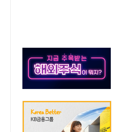
자회견·주요 정당 - 8월 7일
통항 제한 추진…美 "통행 막을 권한 없어"
분 상승… "2분기 기업 순이익 21% 증가" 전망
으로 나토 회원국 공격 검토… 거짓 깃발 작전"
 재회…로봇·AI 데이터센터·모빌리티 구체화
나·아이온큐·도어대시↑ VS 샌디스크·피그마·앱러빈↓
급 반대…상법·자본시장법 개정 논의"
주 차익실현 속 혼조세...웨스턴디지털·샌디스크↓
사에 긴급 안보 점검회의