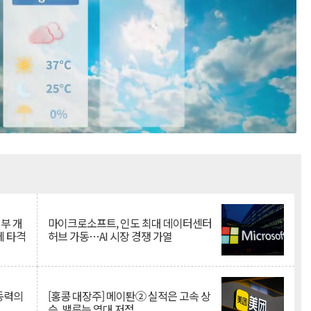
Mute
뇌부 개
마이크로소프트, 인도 최대 데이터센터
에 타격
허브 가동…AI 시장 경쟁 가열
 동력의
[홍콩 대장주] 메이퇀② 실적은 고속 상
승, 밸류는 역대 저점