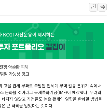
가
[오늘의 국회일정] 상임위·세미나·기
가
이란, 美·이스라엘 선박 호르무즈 
유럽증시, 견조한 실적 소화하며 대부
리투아니아 국방 "러, 우크라 드론
구광모, 내주 실리콘밸리서 젠슨 황
뉴욕증시 개장 전 특징주...모더
김정관 장관 "영업이익 N% 성과
뉴욕증시 프리뷰, 미 주가선물 AI
청와대, 북한 단거리 탄도미사일 발
역전쟁 악순환 피해
 꺾일 가능성 경고
국의 고율 관세 부과로 촉발된 전세계 무역 갈등 분위기 속에서
소 둔화할 것이라고 국제통화기금(IMF)이 예상했다. 우려와
 빠지지 않았고 기업들도 높은 관세의 영향을 완화할 방법을
성은 큰 타격을 입었다는 것이다.