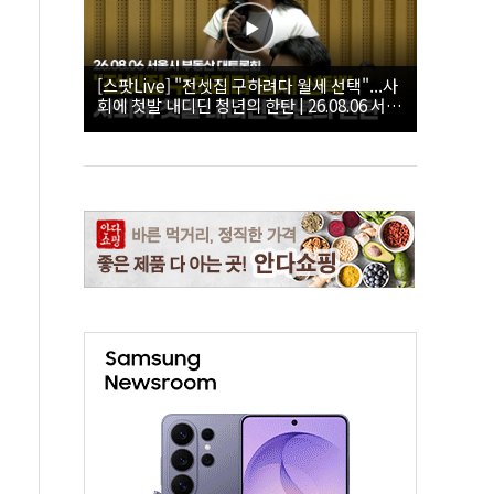
[스팟Live] "전셋집 구하려다 월세 선택"...사
회에 첫발 내디딘 청년의 한탄 | 26.08.06 서울
시 부동산 대토론회