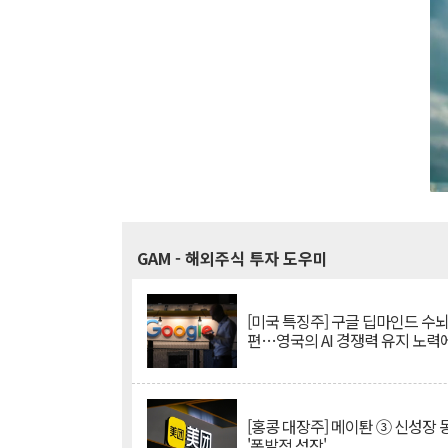
GAM
- 해외주식 투자 도우미
[미국 특징주] 구글 딥마인드 수
편…영국의 AI 경쟁력 유지 노력
[홍콩 대장주] 메이퇀 ③ 신성장
'폭발적 성장'