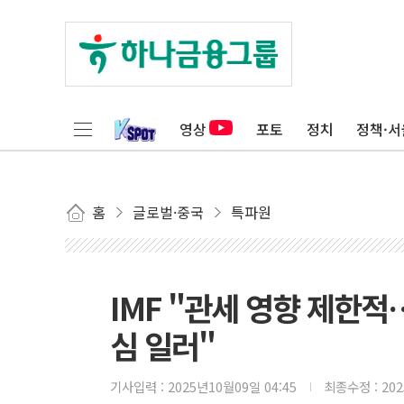
영상
포토
정치
정책·서
홈
글로벌·중국
특파원
IMF "관세 영향 제한
심 일러"
기사입력 :
2025년10월09일 04:45
최종수정 :
20