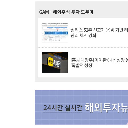
GAM
- 해외주식 투자 도우미
퀄리스 52주 신고가 ② AI 기반 
관리 체계 강화
[홍콩 대장주] 메이퇀 ③ 신성장
'폭발적 성장'