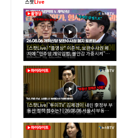
스팟
Live
[스팟Live] *풀영상* 이준석, 보완수사권 폐
지에 "민주당 개악입법, 불안감 가중시켜"｜
26.08.06 개혁신당 보완수사권 폐지 토론회
[스팟Live] '투미TV' 김제경이 내린 李정부 부
동산 정책 점수는? | 26.08.06 서울시 부동산
대토론회