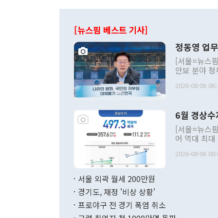
[뉴스핌 베스트 기사]
정동영 업무
[서울=뉴스핌
안보 분야 정
평화공존 발전
2026-08-06 06:
발언 중에는 
언한 것이 있
령은 공개적으
6월 경상수
주의적 희망에
관의 대북 정
[서울=뉴스핌
관 부처 장관
어 역대 최대
관의 무리한 
출 호조로 월
다. [정동영 통일부 장관이 지난달 23일 오후 서울 종로구 정부서울청사에
2026-08-06 08:
료=한국은행] 한국은행이 6일 발표한 '2026년 6월 국제수지(잠정)'에
서 취임 1주년 
면 지난 6월
부 장관 권한
1000만달러
서울 외곽 월세 200만원
발전 구상'을
이에 따라 올
적 갈등 해결
경기도, 재정 '비상 상황'
했다. 경상수
결과 혐오의 
9000만달러
프로야구 전 경기 폭염 취소
년간의 CVI
지 기준 상품