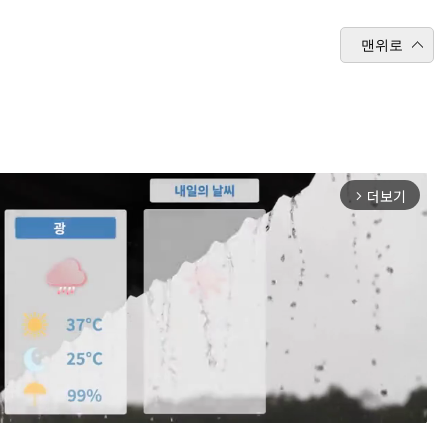
맨위로
더보기
arrow_forward_ios