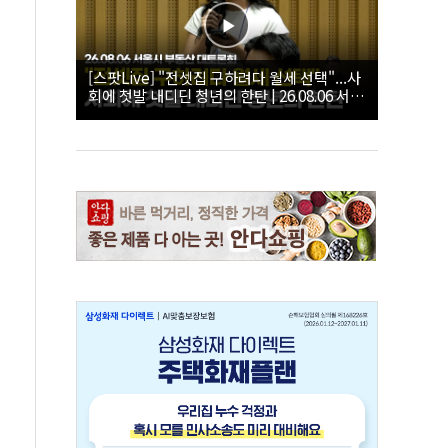
[스팟Live] "전셋집 구하려다 월세 선택"...사
회에 첫발 내디딘 청년의 한탄 | 26.08.06 서울
시 부동산 대토론회