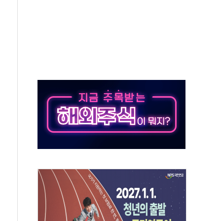
파
제한, 형평성·여론 고려해야…충분한 사회적 논의 주문"
중구서 시내버스 등 3중 추돌·1명 부상
본방향 공감...현장 목소리 반영되길"
 오른다"…서울시 부동산 토론회서 쏟아진 우려
컵 파리서 개막
2차 회의"…주택 공급 방안 논의한다
2136억원
, 중고령층엔 안정을"…세대상생 일자리 특위 출범