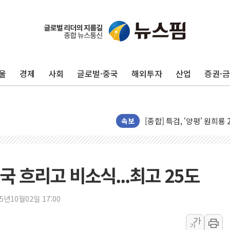
울
경제
사회
글로벌·중국
해외투자
산업
증권·
우크라, 러 탄도미사일 공격
"5.18은 북한 지령" 설교
[종합] 특검, '양평' 원희
[내일날씨] 절기상 '입추'
속보
제천 바이오밸리 공장 옥상
개혁신당 "민주, '盧 수사
CJ온스타일, 2분기 영업익 
국 흐리고 비소식...최고 25도
AI 연산은 포항, 전력 저장
[속보] 북, 동해상으로 미
25년10월02일 17:00
한국투자증권, 국내 최초 
가
가
[IPO] 니어스랩 "피지컬 