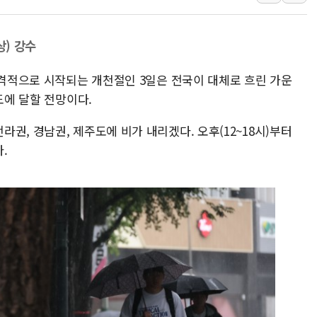
한패스, 월 송금 60만건 돌
李대통령 "청소년 SNS 
상) 강수
초등학교 앞서 '쾅'…대전 
본격적으로 시작되는 개천절인 3일은 전국이 대체로 흐린 가운
중소기업계 "세제개편안 기
도에 달할 전망이다.
"전월세 대책 없고 집값만
배틀그라운드 모바일 월드
권, 경남권, 제주도에 비가 내리겠다. 오후(12~18시)부터
청와대 "내일 부동산 점검 
.
케이피에프, 2분기 매출액 
국민통합위 "청년엔 기회를