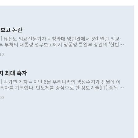
보고 논란
] 유신모 외교전문기자 = 청와대 영빈관에서 5일 열린 외교·
부 부처의 대통령 업무보고에서 정동영 통일부 장관의 '한반도
 구상'과 업무보고 발언이 논란을 빚고 있다. 이날 정 장관의
10
정부 내 조율을 거치지 않은 사안을 정책으로 추진하겠다고 공
는가 하면 사실 관계에 맞지 않은 설명도 있었다. 이재명 대통
로 신중을 기해 달라고 경고했고, 조현 외교부 장관은 '이상
지 최대 흑자
 근거한 비현실적 구상'이라는 비판을 내놨다. 그동안 정 장
책 관련 발언이 물의를 빚은 적은 여러 번 있지만 대통령과 유
] 박가연 기자 = 지난 6월 우리나라의 경상수지가 전월에 이
이 공개적으로 부정적 입장을 표명한 것은 이례적이다. 정 장
 흑자를 기록했다. 반도체를 중심으로 한 정보기술(IT) 품목 수
대북 접근법과 월권을 제어해야 한다는 목소리도 높아지고 있
간 상품수출이 처음으로 1000억달러를 넘어선 영향이다. [자
00
 따르
기자간담회를 하고 있다. [사진=통일부] 2026.07.23 ◆통일
 경상수지는 497억3000만달러 흑자로 집계됐다. 전월(386억
 넘어선 주장 정 장관은 이날 업무보고에서 '한반도 평화공존
)에 이어 두 달 연속 월간 기준 역대 최대 기록을 갈아치웠다.
 설명하면서 이재명 정부 2년차 핵심 과제로 상호 존중·평화
해 상반기 누적 경상수지 흑자는 1910억1000만달러를 기록
·핵 없는 한반도 등 3대 기본 방향을 제시했다. 정 장관은 "대
지 흑자를 견인한 것은 상품수지다. 6월 상품수지는 478억
언어는 멈춰야 한다"면서 주적 용어 대체를 주장했다. 지난 25
 흑자를 기록하며 전월에 이어 역대 최대를 다시 썼다. 국제수
D(완전하고 검증가능하며 되돌릴 수 없는 비핵화) 구도는 이미
수출은 1123억7000만달러로 전년 동월 대비 84.5% 증가하