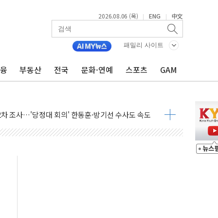
2026.08.06 (목)
ENG
中文
|
|
패밀리 사이트
금융
부동산
전국
문화·연예
스포츠
GAM
에 속수무책… 패트리엇 미사일 지원, 작년의 3분의 1
한 목사 불구속 송치
룡 2차 조사…'당정대 회의' 한동훈·방기선 수사도 속도
에 폭염 절정…서울 한낮 39도
서 불…30여분 만에 진화
' 악연으로 형사사법 틀 바꿔…국민 불안감 가중"
260억원…전년 比 21.2%↑
은 영광…지역펀드 9·10호 확정
상 발사체 발사
상반기 영업이익 2조 돌파
AI 자율비행 기술로 글로벌 방산 시장 공략"