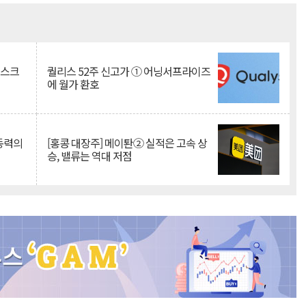
Mute
리스크
퀄리스 52주 신고가 ① 어닝서프라이즈
에 월가 환호
 동력의
[홍콩 대장주] 메이퇀② 실적은 고속 상
승, 밸류는 역대 저점