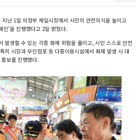
42.5도 역대급 폭염…동물들도 특별식으로 여
경찰, 9월부터 '가족 사건' 못 맡는다…상피제
 지난 1일 의정부 제일시장에서 시민의 안전의식을 높이고
포스코홀딩스, 포스코인터·DX 지분 일부 매각
페인'을 진행했다고 2일 밝혔다.
태국 학교서 중학생 총기 난사...최소 7명 사망
 발생할 수 있는 각종 화재 위험을 줄이고, 시민 스스로 안전
40.2도 찍은 서울 등 폭염중대경보 해제…누적
 특히 시장과 무인점포 등 다중이용시설에서 화재 발생 시 대
"文정부 악몽 재현 안돼"...李 부동산 세제안에
 홍보를 진행했다.