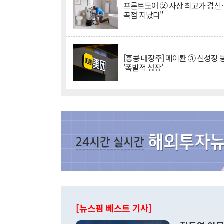
프론트도어 ② 사상 최고가 경신
곡점 지났다"
[홍콩 대장주] 메이퇀 ③ 신성장
'폭발적 성장'
[뉴스핌 베스트 기사]