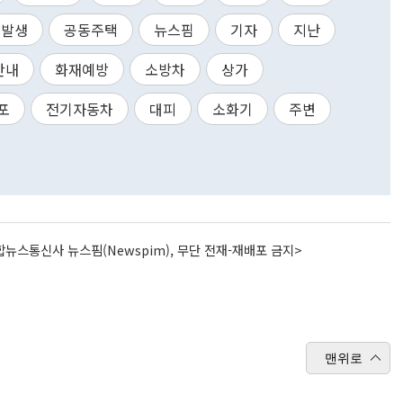
발생
공동주택
뉴스핌
기자
지난
안내
화재예방
소방차
상가
포
전기자동차
대피
소화기
주변
뉴스통신사 뉴스핌(Newspim), 무단 전재-재배포 금지>
맨위로