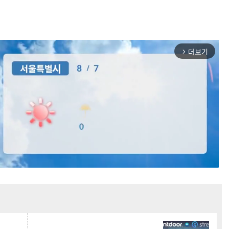
더보기
arrow_forward_ios
Mute