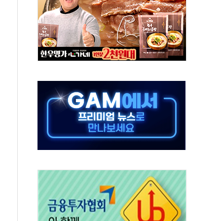
름나기 [뉴스핌 줌인]
 실시
 온열질환자 2872명
 與 내부서 '총선·대선 직격탄' 우려