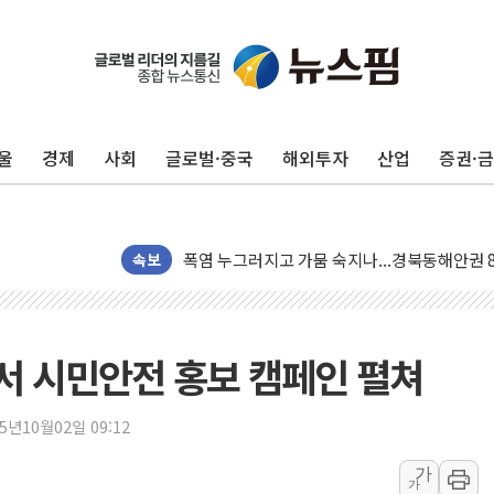
[사진] 빈살만과 에르도안의 만남
이란와이어 "이란 최고지도자 위독…곧 사망해
남동발전, 해남군에 국내 최대 규모 400MW 
울
경제
사회
글로벌·중국
해외투자
산업
증권·
[인도증시] 중동 불안 속 유가 상승에 소폭 하락
황희 '폐버스 청년주택' SNS 글 역풍에 "정부
폭염 누그러지고 가뭄 숙지나...경북동해안권 8
사우디·튀르키예·파키스탄, '공동방위협정' 체
속보
신길동 신축도 3.3㎡당 7250만원…써밋 클라
용산공원·그린벨트로 또 충돌…반복되는 국토부
[AI 부동산 투데이] 특공 전략도 '극과 극'…
서 시민안전 홍보 캠페인 펼쳐
[코인시황] 비트코인 6만4000달러대 횡보…고
[베트남 증시] 유동성 부진 지속, 강보합 마감
25년10월02일 09:12
'찜통더위'에 전력수요 역대 최고치 경신…한낮 
가
가
후티 반군, 예멘 정부군과 사우디 동시 공격…