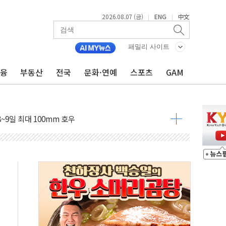
2026.08.07 (금)
ENG
中文
|
|
도 놀랍지 않아"
패밀리 사이트
태양광 착공…여의도 1.6배 규모
금융
부동산
전국
문화·연예
스포츠
GAM
...금융주 낙폭 커
정책 아냐" 해명
~9일 최대 100mm 호우
결… 수니파 국가들의 새 안보 협력 구도
비온 59㎡ 18억원대
-서울시 '정책 엇박자'
생애최초만 경쟁 치열
래·ETF 매수에도 고유가·금리·입법 지연 '삼중 부담'
...석유·가스주 올랐지만 빈그룹이 상쇄
총수요 104.3GW 기록
 위기 고조되는 또 다른 중동 화약고