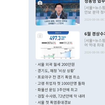
정동영 업무
[서울=뉴스핌
안보 분야 정
평화공존 발전
2026-08-06 06:
발언 중에는 
언한 것이 있
령은 공개적으
6월 경상수
주의적 희망에
관의 대북 정
[서울=뉴스핌
관 부처 장관
어 역대 최대
관의 무리한 
출 호조로 월
다. [정동영 통일부 장관이 지난달 23일 오후 서울 종로구 정부서울청사에
2026-08-06 08:
료=한국은행] 한국은행이 6일 발표한 '2026년 6월 국제수지(잠정)'에
서 취임 1주년 
면 지난 6월
부 장관 권한
1000만달러
서울 외곽 월세 200만원
발전 구상'을
이에 따라 올
적 갈등 해결
경기도, 재정 '비상 상황'
했다. 경상수
결과 혐오의 
9000만달러
프로야구 전 경기 폭염 취소
년간의 CVI
지 기준 상품
고령 취업자 첫 1000만명 돌파
무너졌다고도 
며 월간 기준
현실을 바꾸는
달러로 38.
화물선 운임 3주만에 최고
를 평화 체제
196.9% 급
검찰 수사권, 72년만에 막 내려
함께 4자 대
수출은 160
지만 이 대통
서울 첫 폭염중대경보
(18.6%) 