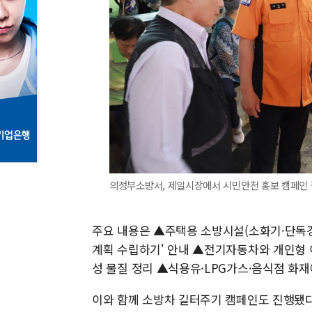
의정부소방서, 제일시장에서 시민안전 홍보 캠페인 펼쳐[
주요 내용은 ▲주택용 소방시설(소화기·단독경
계획 수립하기' 안내 ▲전기자동차와 개인형
성 물질 정리 ▲식용유·LPG가스·음식점 화
이와 함께 소방차 길터주기 캠페인도 진행됐다