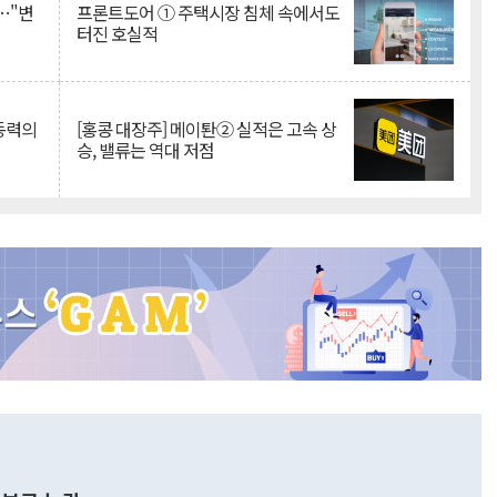
…"변
프론트도어 ① 주택시장 침체 속에서도
터진 호실적
 동력의
[홍콩 대장주] 메이퇀② 실적은 고속 상
승, 밸류는 역대 저점