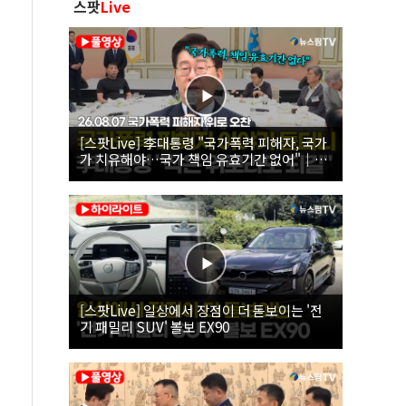
스팟
Live
[스팟Live] 李대통령 "국가폭력 피해자, 국가
가 치유해야…국가 책임 유효기간 없어"｜
26.08.07 국가폭력 피해자 위로 오찬
[스팟Live] 일상에서 장점이 더 돋보이는 '전
기 패밀리 SUV' 볼보 EX90