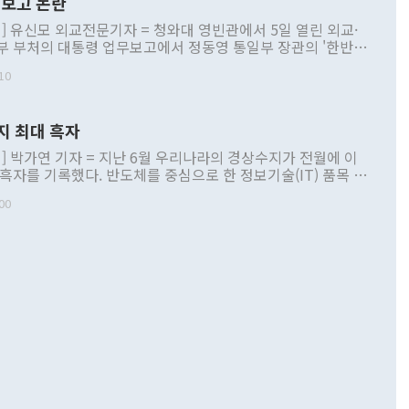
보고 논란
] 유신모 외교전문기자 = 청와대 영빈관에서 5일 열린 외교·
부 부처의 대통령 업무보고에서 정동영 통일부 장관의 '한반도
 구상'과 업무보고 발언이 논란을 빚고 있다. 이날 정 장관의
10
정부 내 조율을 거치지 않은 사안을 정책으로 추진하겠다고 공
는가 하면 사실 관계에 맞지 않은 설명도 있었다. 이재명 대통
로 신중을 기해 달라고 경고했고, 조현 외교부 장관은 '이상
지 최대 흑자
 근거한 비현실적 구상'이라는 비판을 내놨다. 그동안 정 장
책 관련 발언이 물의를 빚은 적은 여러 번 있지만 대통령과 유
] 박가연 기자 = 지난 6월 우리나라의 경상수지가 전월에 이
이 공개적으로 부정적 입장을 표명한 것은 이례적이다. 정 장
 흑자를 기록했다. 반도체를 중심으로 한 정보기술(IT) 품목 수
대북 접근법과 월권을 제어해야 한다는 목소리도 높아지고 있
간 상품수출이 처음으로 1000억달러를 넘어선 영향이다. [자
00
 따르
기자간담회를 하고 있다. [사진=통일부] 2026.07.23 ◆통일
 경상수지는 497억3000만달러 흑자로 집계됐다. 전월(386억
 넘어선 주장 정 장관은 이날 업무보고에서 '한반도 평화공존
)에 이어 두 달 연속 월간 기준 역대 최대 기록을 갈아치웠다.
 설명하면서 이재명 정부 2년차 핵심 과제로 상호 존중·평화
해 상반기 누적 경상수지 흑자는 1910억1000만달러를 기록
·핵 없는 한반도 등 3대 기본 방향을 제시했다. 정 장관은 "대
지 흑자를 견인한 것은 상품수지다. 6월 상품수지는 478억
언어는 멈춰야 한다"면서 주적 용어 대체를 주장했다. 지난 25
 흑자를 기록하며 전월에 이어 역대 최대를 다시 썼다. 국제수
D(완전하고 검증가능하며 되돌릴 수 없는 비핵화) 구도는 이미
수출은 1123억7000만달러로 전년 동월 대비 84.5% 증가하
했다. 또 "현 시점에서 흘러간 선(先)비핵화만 되뇌는 것은
 처음으로 1000억달러를 넘어섰다. 상품수입은 644억8000만
 데 힘이 되지 않는다"고 주장했다. 정 장관은 또 "정전 체제
6% 늘었다. 통관 기준으로는 반도체 수출이 전년 동월 대비
로 바꾸는 논의에 착수하겠다"면서 "북·미 정상회담 견인과
증했고 컴퓨터·주변기기(SSD)는 282.7% 증가했다. IT 품목
화의 동력을 확보하기 위해 최선을 다할 것"이라고 말했다. 하
.4% 늘었으며 비IT 품목도 ▲석유제품(47.5%) ▲화공품
령은 정 장관의 구상에 대부분 제동을 걸었다. 이 대통령은 "평
▲철강제품(17.9%) ▲승용차(6.1%) 등을 중심으로 18.6% 증가