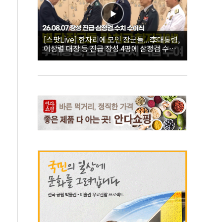
[스팟Live] 한자리에 모인 장군들...李대통령,
이상렬 대장 등 진급 장성 4명에 삼정검 수치
직접 수여｜26.08.07 장성 진급·삼정검 수치
수여식