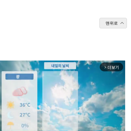
맨위로
더보기
arrow_forward_ios