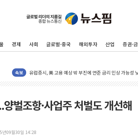
울
경제
사회
글로벌·중국
해외투자
산업
증권·
뉴욕증시, 고용 쇼크에 금리 인상 우려 후퇴…S&P500 
트럼프, 쿡 연준 이사 해임 재추진…"26일까지 의혹 소명"
유럽증시, 美 고용 예상 밖 부진에 연준 금리 인상 가능성 
속보
미 연준 매파 기세 꺾이나…고용 감소에 9월 동결 전망 우
[종합] 이슬람 수니파 3국, '공동방위협정' 체결… 이스라
트럼프, 백신·자폐증 행정명령 검토…"이르면 다음 주"
...양벌조항·사업주 처벌도 개선해
美 항소법원, 백악관 무도회장 공사 중단 명령…트럼프 제
이란 핵심 원유 수출항 '하르그섬', 최근 1주일 이상 '올스
美 고용 쇼크에 엔화 장중 급등…시장은 "또 개입했나" 촉
[AI MY 뉴스] 뉴욕 반도체주 프리뷰...美 고용 쇼크에 반도
25년09월30일 14:28