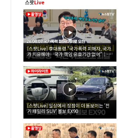
스팟
Live
[스팟Live] 李대통령 "국가폭력 피해자, 국가
가 치유해야…국가 책임 유효기간 없어"｜
26.08.07 국가폭력 피해자 위로 오찬
[스팟Live] 일상에서 장점이 더 돋보이는 '전
기 패밀리 SUV' 볼보 EX90