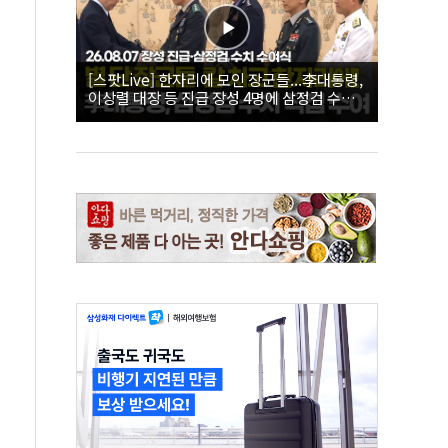
[스팟Live] 한자리에 모인 장군들...李대통령,
이상렬 대장 등 진급 장성 4명에 삼정검 수치
직접 수여｜26.08.07 장성 진급·삼정검 수치
수여식