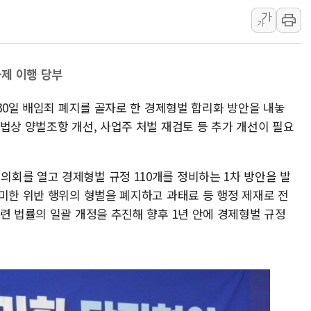
뉴욕증시 프리뷰, 美 고용 쇼크에 금리 인상 우려 후퇴…나
가
[종합] 美 7월 고용 2만3000명 감소 '쇼크'…9월 금리 인
가
[사진] 이슬람 수니파 3개국, 공동방위협정 체결
뉴욕증시 개장 전 특징주...아틀라시안·클라우드플레어
과제 이행 당부
보훈부, 미 DPAA와 MOU… "6·25 미군 실종자 7359명
 30일 배임죄 폐지를 골자로 한 경제형벌 합리화 방안을 내놓
트럼프 "금리 내려야"…파월 때와 달리 워시엔 톤 낮춰
법상 양벌조항 개선, 사업주 처벌 재검토 등 추가 개선이 필요
특정 정치인 측근 포항시 정책특보 내정설...포항시 '시끌'
李 "해남 태양광, 대한민국 다음 100년 밑거름…수도권 집
李 대통령, '6시간 마라톤 부동산 2차 회의' 주재… "전폭
회를 열고 경제형벌 규정 110개를 정비하는 1차 방안을 발
트럼프, 中 겨냥 폴리실리콘 관세 15% 부과…美 태양광주
미한 위반 행위의 형벌을 폐지하고 과태료 등 행정 제재로 전
련 법률의 일괄 개정을 추진해 향후 1년 안에 경제형벌 규정