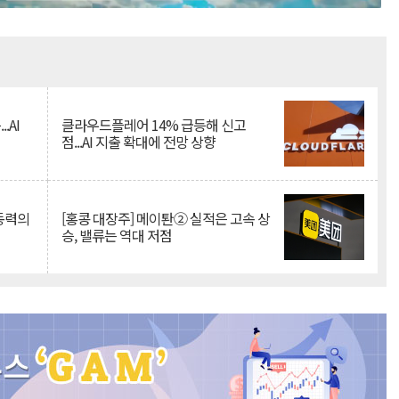
Mute
.AI
클라우드플레어 14% 급등해 신고
점...AI 지출 확대에 전망 상향
 동력의
[홍콩 대장주] 메이퇀② 실적은 고속 상
승, 밸류는 역대 저점