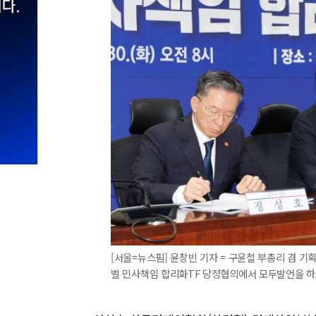
[서울=뉴스핌] 윤창빈 기자 = 구윤철 부총리 겸 
벌 민사책임 합리화TF 당정협의에서 모두발언을 하고 있다