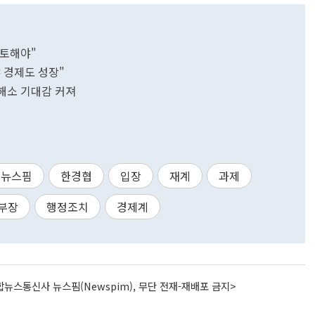
검토해야"
 경제도 성장"
 해소 기대감 커져
뉴스핌
한경협
입장
재계
과제
부장
행정조치
경제계
뉴스통신사 뉴스핌(Newspim), 무단 전재-재배포 금지>