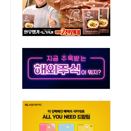
스닥 선물 1%대 상승
상 기대 후퇴
·태양광주↑ VS 트레이드데스크·웬디스↓
 끝까지 찾겠다"
중 완화 전환점"
적 공급 확대·속도전 총력"
 급등