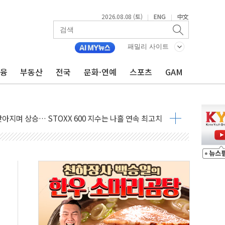
2026.08.08 (토)
ENG
中文
|
|
패밀리 사이트
금융
부동산
전국
문화·연예
스포츠
GAM
최고치
 요구
낮아지며 상승… STOXX 600 지수는 나흘 연속 최고치
세
엘·이란 위협에 맞설 자체 억지력 강화
동
톱'… 美 해상봉쇄 영향
각
체주 '활짝'