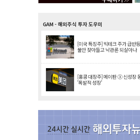
GAM
- 해외주식 투자 도우미
[미국 특징주] 빅테크 주가 급반등..
불안 잦아들고 낙관론 되살아나
[홍콩 대장주] 메이퇀 ③ 신성장
'폭발적 성장'