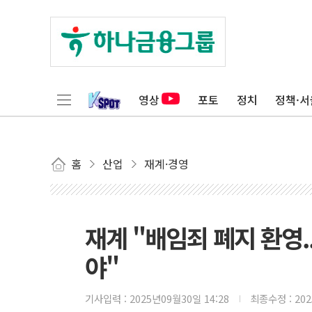
영상
포토
정치
정책·서
홈
산업
재계·경영
재계 "배임죄 폐지 환영
야"
기사입력 :
2025년09월30일 14:28
최종수정 :
20