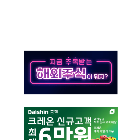
발표...정청래 47.82% 김민석 46.35% 송영길 5.83%
발표...김민석 50.30% 정청래 41.94% 송영길 7.76%
객 400명 맞이…"마음 잇는 시간 되길"
 지급 확정되나…재상고 앞두고 막판 셈법
'행복상자' 전달
극기 거꾸로' 논란…이틀만에 철거
 예술·체육요원 최대 33% 감축
 역대 최대폭 감소한 9.4%↓…유통업계 양극화 심화
 특사'로 콜롬비아 대통령 취임식 참석
시간당 30mm 강한 비...호우 피해 없어
방…野 "청년 우롱 기괴" vs 與 "송구한 해프닝"