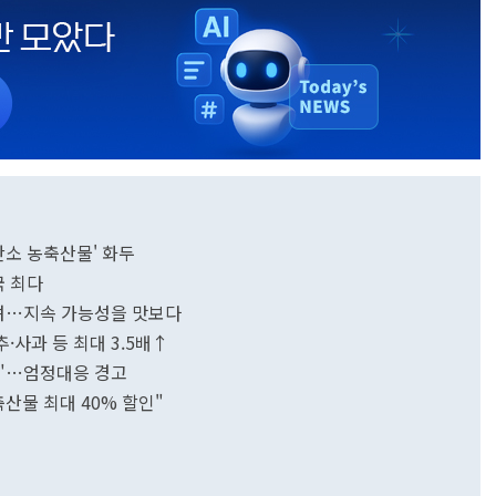
탄소 농축산물' 화두
국 최다
열려…지속 가능성을 맛보다
추·사과 등 최대 3.5배↑
"…엄정대응 경고
산물 최대 40% 할인"