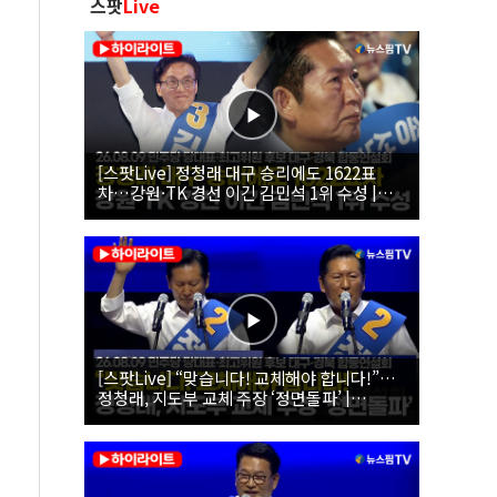
스팟
Live
[스팟Live] 정청래 대구 승리에도 1622표
차…강원·TK 경선 이긴 김민석 1위 수성 |
26.08.09 더불어민주당 당대표·최고위원 후
보 대구·경북 합동연설회
[스팟Live] “맞습니다! 교체해야 합니다!”…
정청래, 지도부 교체 주장 ‘정면돌파’ |
26.08.09 더불어민주당 당대표·최고위원 후
보 대구·경북 합동연설회