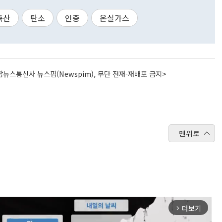
축산
탄소
인증
온실가스
뉴스통신사 뉴스핌(Newspim), 무단 전재-재배포 금지>
맨위로
더보기
arrow_forward_ios