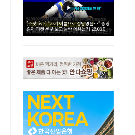
[스팟Live] “자기 이름으로 정당명을…” 송영
길이 피켓 문구 보고 놀란 이유는? | 26.08.09
더불어민주당 당대표·최고위원 후보 대구·경
북 합동연설회