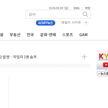
2026.08.09 (일)
ENG
中文
|
|
패밀리 사이트
금융
부동산
전국
문화·연예
스포츠
GAM
고 발생…작업자 1명 숨져
철강 AI융합실증센터' 들어선다
대 숨진 채 발견...경찰, 조사 중
1.48%p' 차 선두 유지...金 46.01% vs 鄭 44.53%
기 당선...합산득표율 68.63%
해 10대 구속…범행 후 반려견도 죽여
 정청래에 승리…金 48.54% vs 鄭 44.40%
경선 결과...김민석 48.54% 정청래 44.40%
발표...김민석 47.37% 정청래 45.71% 송영길 6.92%