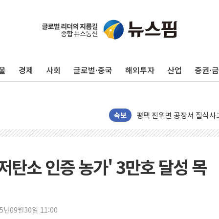
울
경제
사회
글로벌·중국
해외투자
산업
증권·
평택 진위면 공장서 질식사
포항 블루밸리 국가산단에 '
속보
상주 낙동강 선착장 하류서 50
[종합] 김민석, 정청래에 누적 '
민주당 경북도당위원장에 오중
'저탄소 인증 농가' 3만호 달성 목
인천서 말다툼 중 어머니 살
김민석, 강원·대구·경북 경선서
[속보] 민주, 강원·대구·경북 
25년09월30일 11:00
[속보] 민주, 경북 경선 결과 