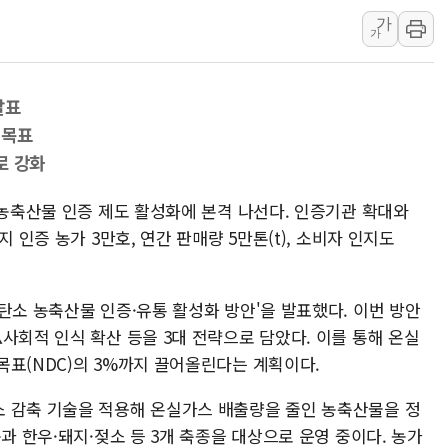
가
[속보] 민주, 대구 경선 결과 
가
[속보] 민주, 강원 경선 결과 
정재헌 CEO, SKT 장기고
발표
최태원, 노소영에 9440억
 목표
하나금융, 명동 소상공인에 
로 강화
인천시 광복절 현수막 '태
병무청, 보충역 전면 손질…
 농축산물 인증 제도 활성화에 본격 나선다. 인증기관 확대와
 인증 농가 3만호, 연간 판매량 5만톤(t), 소비자 인지도
홈플러스發 대형마트 판매,
윤준병·이해민 의원, '정부
'호우·산사태 주의보' 울진 
탄소 농축산물 인증·유통 활성화 방안'을 발표했다. 이번 방안
여야, 황희 '버스 하우스' 공
사회적 인식 확산 등을 3대 전략으로 담았다. 이를 통해 온실
목표(NDC)의 3%까지 끌어올린다는 계획이다.
 감축 기술을 적용해 온실가스 배출량을 줄인 농축산물을 정
과 한우·돼지·젖소 등 3개 축종을 대상으로 운영 중이다. 농가