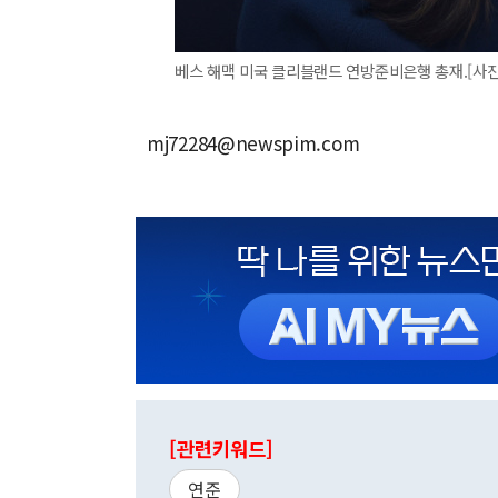
베스 해맥 미국 클리블랜드 연방준비은행 총재.[사진=로이
mj72284@newspim.com
[관련키워드]
연준