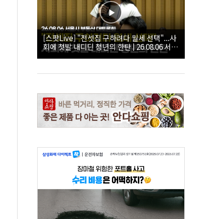
[스팟Live] "전셋집 구하려다 월세 선택"...사
회에 첫발 내디딘 청년의 한탄 | 26.08.06 서울
시 부동산 대토론회