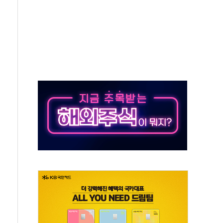
버리지 위험수위…숨은 차입이 더 큰 변수"
대응 1단계 진압 중
야, 경쟁상대 中과 비교해야"
하는 '선봉'의 대민 봉사
미사일 1발 발사… 올해 10번째·42일 만 도발
 새 안보 위기… 반군·마약카르텔이 습득해 전투 활용
어선 구조
무해한 표면 부식 물질"
분만에 진화...외국인 노동자 숨져