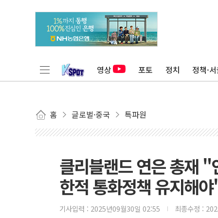
영상
포토
정치
정책·서
홈
글로벌·중국
특파원
클리블랜드 연은 총재 "
한적 통화정책 유지해야
기사입력 :
2025년09월30일 02:55
최종수정 :
20