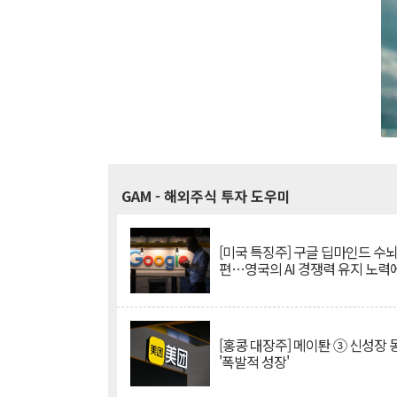
GAM
- 해외주식 투자 도우미
[미국 특징주] 구글 딥마인드 수
편…영국의 AI 경쟁력 유지 노력
[홍콩 대장주] 메이퇀 ③ 신성장
'폭발적 성장'