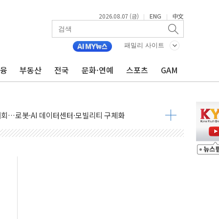
2026.08.07 (금)
ENG
中文
|
|
패밀리 사이트
금융
부동산
전국
문화·연예
스포츠
GAM
 상승… "2분기 기업 순이익 21% 증가" 전망
 나토 회원국 공격 검토… 거짓 깃발 작전"
재회…로봇·AI 데이터센터·모빌리티 구체화
·아이온큐·도어대시↑ VS 샌디스크·피그마·앱러빈↓
 반대…상법·자본시장법 개정 논의"
 차익실현 속 혼조세...웨스턴디지털·샌디스크↓
에 긴급 안보 점검회의
호르무즈 재개방 기대에 강세
조까지, 상승...호실적 보고 기업 상승세 뚜렷
인 '사파리' 공격… 시민들 공포감 극대화 전략
' 임시 주총 기대감에 홀로 상한가…마진 잔액은 사상 최고