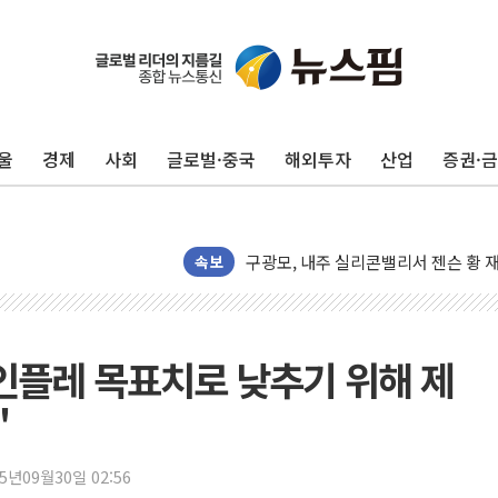
울
경제
사회
글로벌·중국
해외투자
산업
증권·
유럽증시, 견조한 실적 소화하며 대부분
리투아니아 국방 "러, 우크라 드론으로
구광모, 내주 실리콘밸리서 젠슨 황 
속보
뉴욕증시 개장 전 특징주...모더나
김정관 장관 "영업이익 N% 성과급
뉴욕증시 프리뷰, 미 주가선물 AI주
청와대, 북한 단거리 탄도미사일 발사
인플레 목표치로 낮추기 위해 제
금값 7주 만에 최고…美 고용 둔화·
"
[인도증시] 중동 긴장 완화에 실적 호
러, 1인칭시점 드론으로 우크라 민간
25년09월30일 02:56
[베트남 증시] 지수 하락 속 'DGC