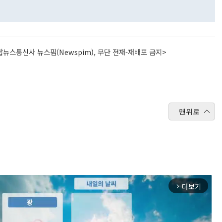
뉴스통신사 뉴스핌(Newspim), 무단 전재-재배포 금지>
맨위로
더보기
arrow_forward_ios