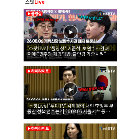
스팟
Live
[스팟Live] *풀영상* 이준석, 보완수사권 폐
지에 "민주당 개악입법, 불안감 가중시켜"｜
26.08.06 개혁신당 보완수사권 폐지 토론회
[스팟Live] '투미TV' 김제경이 내린 李정부 부
동산 정책 점수는? | 26.08.06 서울시 부동산
대토론회