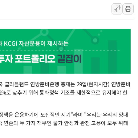
가
'월가의 황제' 다이먼 "금융시장 레
가
양주 섬유염색공장서 화재 1명 중상…
김정관 산업부 장관 "주 52시간 손봐
해군 1함대 창설 80주년…지역과 함께
[3보] 북, 원산서 동해로 단거리 탄도
우크라 드론 전술, 중남미 콜롬비아에
동해해경, 독도 해상서 부유물 감긴 
주한미군 "오산기지 누출, 백린 아닌 
구미 폐염산처리업체서 불 2시간30여
미국 클리블랜드 연방준비은행 총재는 29일(현지시간) 연방준비
 2%로 낮추기 위해 통화정책 기조를 제한적으로 유지해야 한
화정책을 운용하기에 도전적인 시기"라며 "우리는 우리의 양대
즉 연준의 두 가지 책무인 물가 안정과 완전 고용이 모두 위태