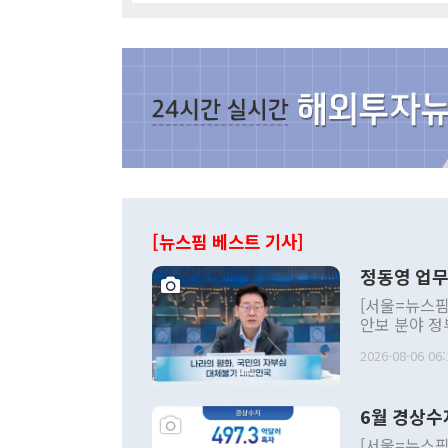
[뉴스핌 베스트 기사]
정동영 업무
[서울=뉴스핌
안보 분야 정
평화공존 발전
2026-08-06 06:
발언 중에는 
언한 것이 있
령은 공개적으
6월 경상수
주의적 희망에
관의 대북 정
[서울=뉴스핌