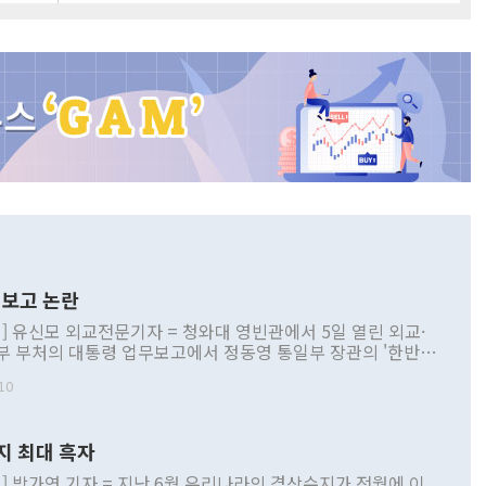
보고 논란
] 유신모 외교전문기자 = 청와대 영빈관에서 5일 열린 외교·
부 부처의 대통령 업무보고에서 정동영 통일부 장관의 '한반도
 구상'과 업무보고 발언이 논란을 빚고 있다. 이날 정 장관의
10
정부 내 조율을 거치지 않은 사안을 정책으로 추진하겠다고 공
는가 하면 사실 관계에 맞지 않은 설명도 있었다. 이재명 대통
로 신중을 기해 달라고 경고했고, 조현 외교부 장관은 '이상
지 최대 흑자
 근거한 비현실적 구상'이라는 비판을 내놨다. 그동안 정 장
책 관련 발언이 물의를 빚은 적은 여러 번 있지만 대통령과 유
] 박가연 기자 = 지난 6월 우리나라의 경상수지가 전월에 이