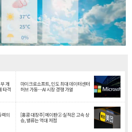
Mute
뇌부 개
마이크로소프트, 인도 최대 데이터센터
에 타격
허브 가동…AI 시장 경쟁 가열
 동력의
[홍콩 대장주] 메이퇀② 실적은 고속 상
승, 밸류는 역대 저점