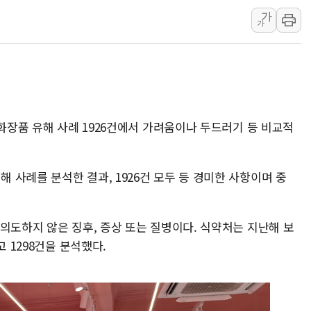
가
주한미군 "오산기지 누출, 백린 아닌 
가
구미 폐염산처리업체서 불 2시간30여
해군과 함께하는 '불금전파, 송정' 시
 화장품 유해 사례 1926건에서 가려움이나 두드러기 등 비교적
사례를 분석한 결과, 1926건 모두 등 경미한 사항이며 중
의도하지 않은 징후, 증상 또는 질병이다. 식약처는 지난해 보
고 1298건을 분석했다.