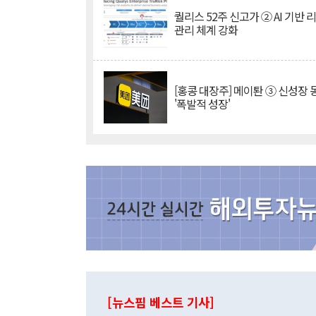
퀄리스 52주 신고가 ② AI 기반 
관리 체계 강화
[홍콩 대장주] 메이퇀 ③ 신성장
'폭발적 성장'
[뉴스핌 베스트 기사]