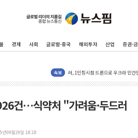
뉴욕증시 개장 전 특징주...모더나
김정관 장관 "영업이익 N% 성과급
뉴욕증시 프리뷰, 미 주가선물 AI주
청와대, 북한 단거리 탄도미사일 발사
울
경제
사회
글로벌·중국
해외투자
산업
증권·
금값 7주 만에 최고…美 고용 둔화·
[인도증시] 중동 긴장 완화에 실적 호
러, 1인칭시점 드론으로 우크라 민간
[베트남 증시] 지수 하락 속 'DGC
속보
'월가의 황제' 다이먼 "금융시장 레
양주 섬유염색공장서 화재 1명 중상…
김정관 산업부 장관 "주 52시간 손봐
926건…식약처 "가려움·두드러
해군 1함대 창설 80주년…지역과 함께
[3보] 북, 원산서 동해로 단거리 탄도
우크라 드론 전술, 중남미 콜롬비아에
25년09월29일 18:18
동해해경, 독도 해상서 부유물 감긴 