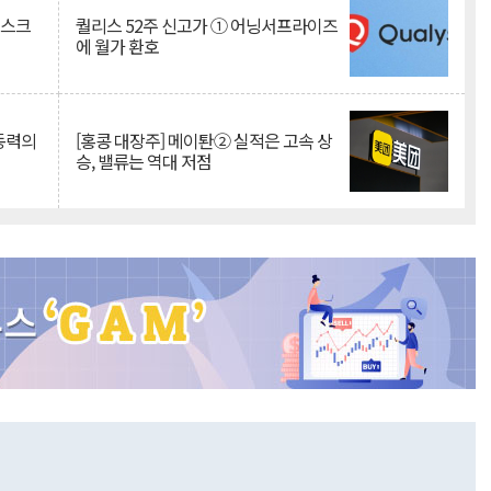
리스크
퀄리스 52주 신고가 ① 어닝서프라이즈
에 월가 환호
 동력의
[홍콩 대장주] 메이퇀② 실적은 고속 상
승, 밸류는 역대 저점