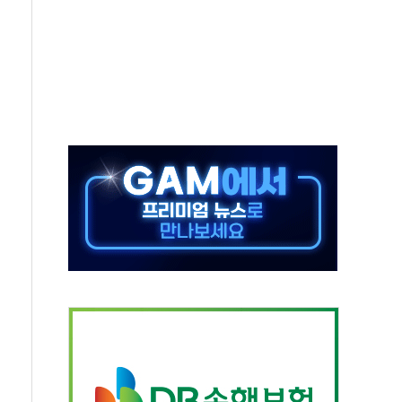
무해한 표면 부식 물질"
분만에 진화...외국인 노동자 숨져
즌2