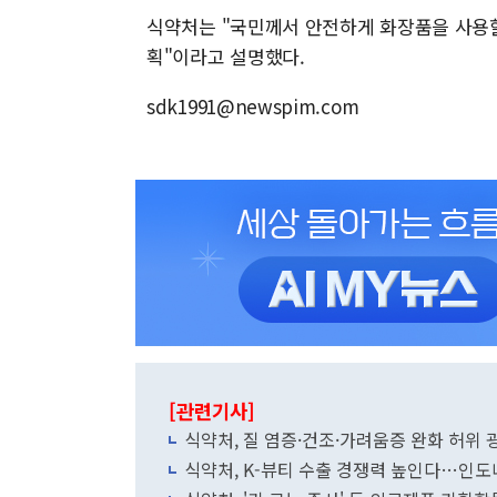
식약처는 "국민께서 안전하게 화장품을 사용할
획"이라고 설명했다.
sdk1991@newspim.com
[관련기사]
식약처, 질 염증·건조·가려움증 완화 허위 
식약처, K-뷰티 수출 경쟁력 높인다…인