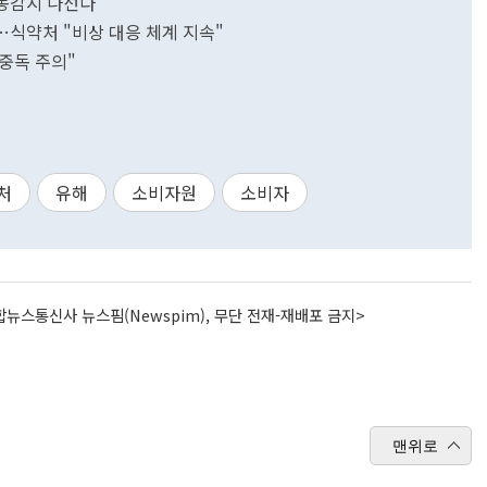
합동감시 나선다
…식약처 "비상 대응 체계 지속"
중독 주의"
처
유해
소비자원
소비자
뉴스통신사 뉴스핌(Newspim), 무단 전재-재배포 금지>
맨위로