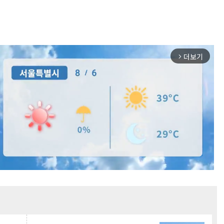
더보기
arrow_forward_ios
Mute