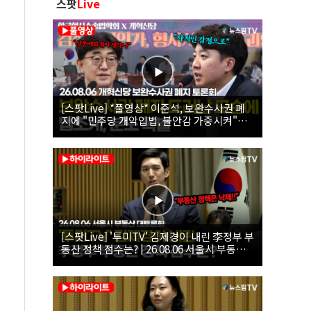
스팟
Live
[스팟Live] *풀영상* 이준석, 보완수사권 폐
지에 "민주당 개악입법, 불안감 가중시켜"｜
26.08.06 개혁신당 보완수사권 폐지 토론회
[스팟Live] '투미TV' 김제경이 내린 李정부 부
동산 정책 점수는? | 26.08.06 서울시 부동산
대토론회