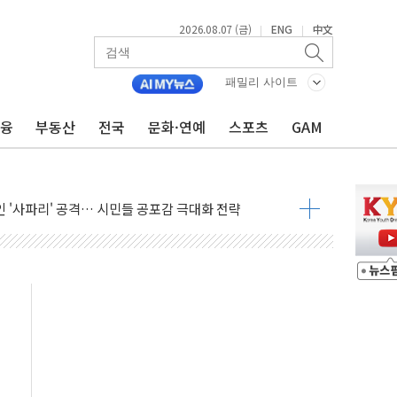
·아이온큐·도어대시↑ VS 샌디스크·피그마·앱러빈↓
2026.08.07 (금)
ENG
中文
|
|
 반대…상법·자본시장법 개정 논의"
 차익실현 속 혼조세...웨스턴디지털·샌디스크↓
패밀리 사이트
에 긴급 안보 점검회의
금융
부동산
전국
문화·연예
스포츠
GAM
호르무즈 재개방 기대에 강세
조까지, 상승...호실적 보고 기업 상승세 뚜렷
인 '사파리' 공격… 시민들 공포감 극대화 전략
' 임시 주총 기대감에 홀로 상한가…마진 잔액은 사상 최고
버리지 위험수위…숨은 차입이 더 큰 변수"
대응 1단계 진압 중
야, 경쟁상대 中과 비교해야"
하는 '선봉'의 대민 봉사
미사일 1발 발사… 올해 10번째·42일 만 도발
 새 안보 위기… 반군·마약카르텔이 습득해 전투 활용
어선 구조