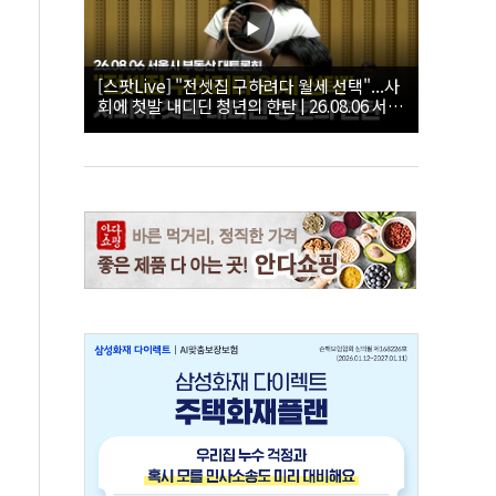
[스팟Live] "전셋집 구하려다 월세 선택"...사
회에 첫발 내디딘 청년의 한탄 | 26.08.06 서울
시 부동산 대토론회