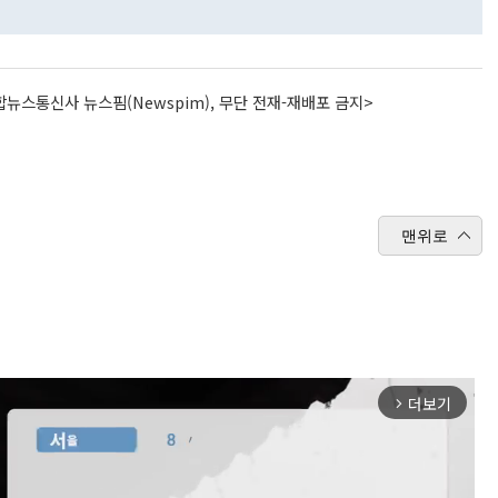
뉴스통신사 뉴스핌(Newspim), 무단 전재-재배포 금지>
맨위로
더보기
arrow_forward_ios