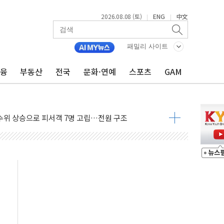
2026.08.08 (토)
ENG
中文
|
|
에 '뻔뻔' 받아친 정청래…제주 연설서 신경전 고조
패밀리 사이트
 재검토 지시…與 "적극 환영"·野 "졸속 국정"
금융
부동산
전국
문화·연예
스포츠
GAM
랑주의보…10일까지 최대 3.5m 높은 물결
 사망 23명…정부, 비상대응기구 가동
양, 수도 베이징도 부동산 규제 철폐
수위 상승으로 피서객 7명 고립…전원 구조
'별똥별 멍' 운영…페르세우스 유성우 관측
 시간당 50mm 이상 폭우…호우경보 발효
90대 숨져…온열질환 여부 조사
기능시험 오전 집중 편성…체감온도 38도 넘으면 중단
가누르기 방지법' 전면 재검토 지시
 시간당 20~30mm 강한 비...가뭄 해소될 듯
 지속…내륙 곳곳 소나기