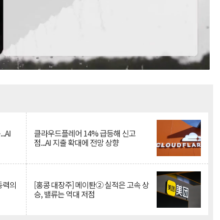
Mute
.AI
클라우드플레어 14% 급등해 신고
점...AI 지출 확대에 전망 상향
 동력의
[홍콩 대장주] 메이퇀② 실적은 고속 상
승, 밸류는 역대 저점