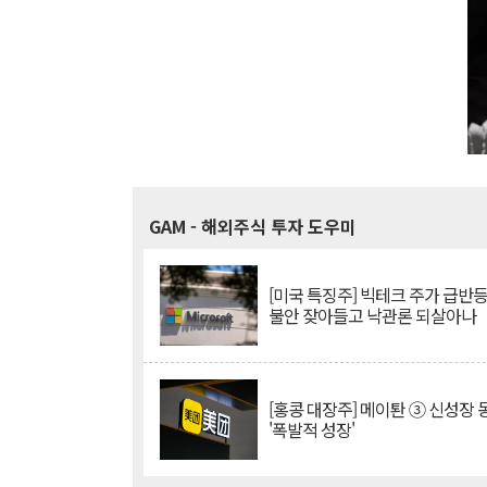
GAM
- 해외주식 투자 도우미
[미국 특징주] 빅테크 주가 급반등..
불안 잦아들고 낙관론 되살아나
[홍콩 대장주] 메이퇀 ③ 신성장
'폭발적 성장'