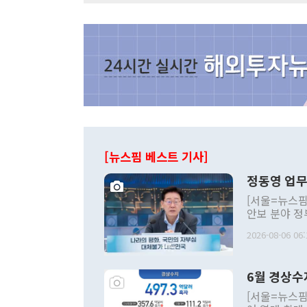
[뉴스핌 베스트 기사]
정동영 업무
[서울=뉴스핌
안보 분야 정
평화공존 발전
2026-08-06 06:
발언 중에는 
언한 것이 있
령은 공개적으
6월 경상수
주의적 희망에
관의 대북 정
[서울=뉴스핌
관 부처 장관