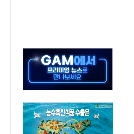
택 검토, 민주당 스스로 원칙 뒤집는 것"
속…청주·진천 35도, 곳곳 소나기
지·공소청 출범…피해자들 '범죄 사각지대' 우려
보 보안 새판 짠다…'자율규제단체' 타진
 경선 발표...김민석 '재역전' vs 정청래 '격차 확대'
에 금리 인상 우려 후퇴…S&P500 최고치
 해임 재추진…"26일까지 의혹 소명" 요구