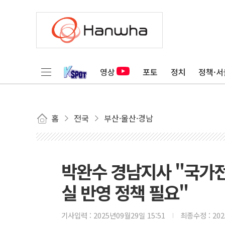
영상
포토
정치
정책·서
홈
전국
부산·울산·경남
박완수 경남지사 "국가
실 반영 정책 필요"
기사입력 :
2025년09월29일 15:51
최종수정 :
20