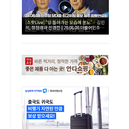
[스팟Live] “당 돌아가는 모습에 분노”…김민
석, 정청래와 신경전 | 26.08.08 더불어민주당
당대표·최고위원 후보 제주 합동연설회