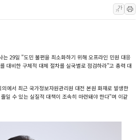
가
오세훈 "용산공원 주
가
충북 주말 무더위 지
10월 보완수사권 폐
한상협, 업계 개인정
민주당, 오늘 제주·인천
뉴욕증시, 고용 쇼크
지사는 29일 "도민 불편을 최소화하기 위해 오프라인 민원 대응
트럼프, 쿡 연준 이사
시를 대비한 구체적 대체 절차를 실국별로 점검하라"고 총력 대
회의에서 최근 국가정보자원관리원 대전 본원 화재로 발생한
 줄일 수 있는 실질적 대책이 조속히 마련돼야 한다"며 이같