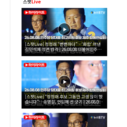
스팟
Live
[스팟Live] 정청래 “뻔뻔하다”…‘화합’ 꺼낸
김민석에 정면 반격 | 26.08.08 더불어민주당
당대표·최고위원 후보 제주 합동연설회
[스팟Live] “정청래 후보 그동안 고생 많이 했
습니다”…송영길, 연임에 선 긋기 | 26.08.08
더불어민주당 당대표·최고위원 후보 제주 합
동연설회