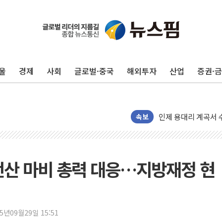
'화합' 꺼낸 김민석
李대통령, ISA 개편
울
경제
사회
글로벌·중국
해외투자
산업
증권·
동해중부 전 해상 풍
연일 폭염에 온열질환
中 전방위 아파트 부
인제 용대리 계곡서 
속보
동해시, 11~14일 
강원 중·남부 동해안
청양 밭에서 일하던 
전산 마비 총력 대응…지방재정 현
폭염에 車 운전면허 
李대통령, 'ISA·주
'호우 특보' 경북 울진
25년09월29일 15:51
주말 무더위·열대야