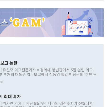
보고 논란
] 유신모 외교전문기자 = 청와대 영빈관에서 5일 열린 외교·
부 부처의 대통령 업무보고에서 정동영 통일부 장관의 '한반도
 구상'과 업무보고 발언이 논란을 빚고 있다. 이날 정 장관의
10
정부 내 조율을 거치지 않은 사안을 정책으로 추진하겠다고 공
는가 하면 사실 관계에 맞지 않은 설명도 있었다. 이재명 대통
로 신중을 기해 달라고 경고했고, 조현 외교부 장관은 '이상
지 최대 흑자
 근거한 비현실적 구상'이라는 비판을 내놨다. 그동안 정 장
책 관련 발언이 물의를 빚은 적은 여러 번 있지만 대통령과 유
] 박가연 기자 = 지난 6월 우리나라의 경상수지가 전월에 이
이 공개적으로 부정적 입장을 표명한 것은 이례적이다. 정 장