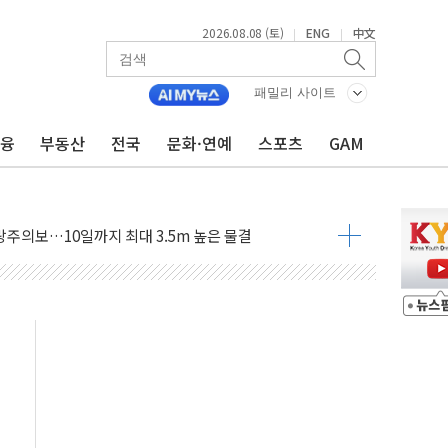
2026.08.08 (토)
ENG
中文
|
|
패밀리 사이트
금융
부동산
전국
문화·연예
스포츠
GAM
에 '뻔뻔' 받아친 정청래…제주 연설서 신경전 고조
 재검토 지시…與 "적극 환영"·野 "졸속 국정"
랑주의보…10일까지 최대 3.5m 높은 물결
 사망 23명…정부, 비상대응기구 가동
양, 수도 베이징도 부동산 규제 철폐
수위 상승으로 피서객 7명 고립…전원 구조
'별똥별 멍' 운영…페르세우스 유성우 관측
 시간당 50mm 이상 폭우…호우경보 발효
90대 숨져…온열질환 여부 조사
기능시험 오전 집중 편성…체감온도 38도 넘으면 중단
가누르기 방지법' 전면 재검토 지시