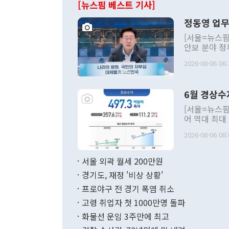
[뉴스핌 베스트 기사]
정동영 업무
[서울=뉴스핌
안보 분야 정
평화공존 발전
2026-08-06 06:
발언 중에는 
언한 것이 있
령은 공개적으
6월 경상수
주의적 희망에
관의 대북 정
[서울=뉴스핌
관 부처 장관
어 역대 최대
관의 무리한 
출 호조로 월
다. [정동영 통일부 장관이 지난달 23일 오후 서울 종로구 정부서울청사에
2026-08-06 08:
료=한국은행] 한국은행이 6일 발표한 '2026년 6월 국제수지(잠정)'에
서 취임 1주년 
면 지난 6월
부 장관 권한
1000만달러
서울 외곽 월세 200만원
발전 구상'을
이에 따라 올
적 갈등 해결
경기도, 재정 '비상 상황'
했다. 경상수
결과 혐오의 
9000만달러
프로야구 전 경기 폭염 취소
년간의 CVI
지 기준 상품
고령 취업자 첫 1000만명 돌파
무너졌다고도 
며 월간 기준
현실을 바꾸는
달러로 38.
화물선 운임 3주만에 최고
를 평화 체제
196.9% 급