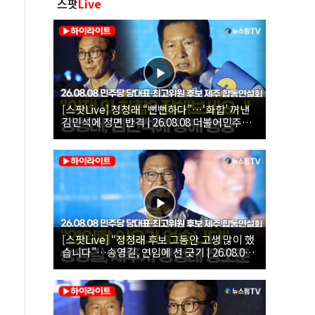
스팟
Live
[스팟Live] 정청래 “뻔뻔하다”…‘화합’ 꺼낸
김민석에 정면 반격 | 26.08.08 더불어민주당
당대표·최고위원 후보 제주 합동연설회
[스팟Live] “정청래 후보 그동안 고생 많이 했
습니다”…송영길, 연임에 선 긋기 | 26.08.08
더불어민주당 당대표·최고위원 후보 제주 합
동연설회