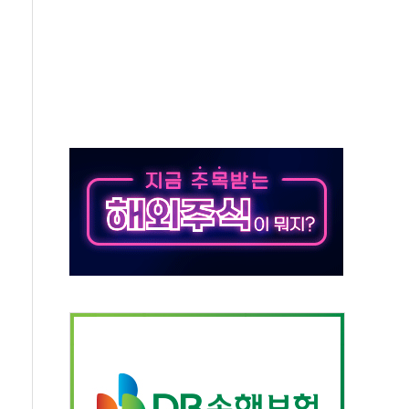
 시간당 20~30mm 강한 비...가뭄 해소될 듯
 지속…내륙 곳곳 소나기
택 검토, 민주당 스스로 원칙 뒤집는 것"
속…청주·진천 35도, 곳곳 소나기
지·공소청 출범…피해자들 '범죄 사각지대' 우려
보 보안 새판 짠다…'자율규제단체' 타진
 경선 발표...김민석 '재역전' vs 정청래 '격차 확대'
에 금리 인상 우려 후퇴…S&P500 최고치
 해임 재추진…"26일까지 의혹 소명" 요구