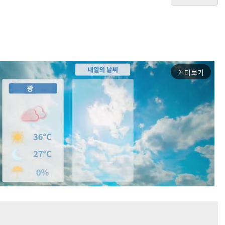
더보기
arrow_forward_ios
Mute