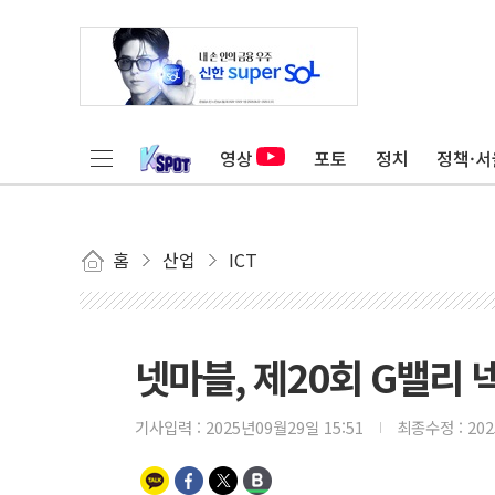
영상
포토
정치
정책·서
홈
산업
ICT
넷마블, 제20회 G밸리 
기사입력 :
2025년09월29일 15:51
최종수정 :
20