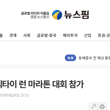
울
경제
사회
글로벌·중국
해외투자
산업
증권·
'화합' 꺼낸 김민석
李대통령, ISA 개편
동해중부 전 해상 풍
연일 폭염에 온열질환
속보
中 전방위 아파트 부
인제 용대리 계곡서 
동해시, 11~14일 
넥타이 런 마라톤 대회 참가
강원 중·남부 동해안
청양 밭에서 일하던 
25년09월29일 15:51
폭염에 車 운전면허 
가
가
李대통령, 'ISA·주