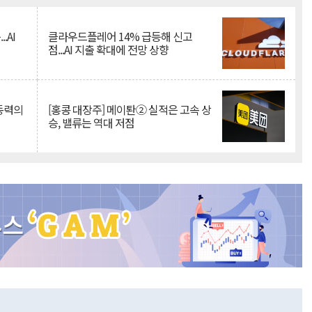
.AI
클라우드플레어 14% 급등해 신고
점...AI 지출 확대에 전망 상향
 동력의
[홍콩 대장주] 메이퇀② 실적은 고속 상
승, 밸류는 역대 저점