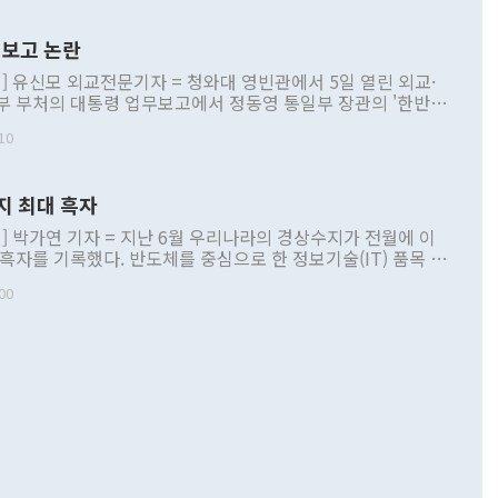
보고 논란
] 유신모 외교전문기자 = 청와대 영빈관에서 5일 열린 외교·
부 부처의 대통령 업무보고에서 정동영 통일부 장관의 '한반도
 구상'과 업무보고 발언이 논란을 빚고 있다. 이날 정 장관의
10
정부 내 조율을 거치지 않은 사안을 정책으로 추진하겠다고 공
는가 하면 사실 관계에 맞지 않은 설명도 있었다. 이재명 대통
로 신중을 기해 달라고 경고했고, 조현 외교부 장관은 '이상
지 최대 흑자
 근거한 비현실적 구상'이라는 비판을 내놨다. 그동안 정 장
책 관련 발언이 물의를 빚은 적은 여러 번 있지만 대통령과 유
] 박가연 기자 = 지난 6월 우리나라의 경상수지가 전월에 이
이 공개적으로 부정적 입장을 표명한 것은 이례적이다. 정 장
 흑자를 기록했다. 반도체를 중심으로 한 정보기술(IT) 품목 수
대북 접근법과 월권을 제어해야 한다는 목소리도 높아지고 있
간 상품수출이 처음으로 1000억달러를 넘어선 영향이다. [자
00
 따르
기자간담회를 하고 있다. [사진=통일부] 2026.07.23 ◆통일
 경상수지는 497억3000만달러 흑자로 집계됐다. 전월(386억
 넘어선 주장 정 장관은 이날 업무보고에서 '한반도 평화공존
)에 이어 두 달 연속 월간 기준 역대 최대 기록을 갈아치웠다.
 설명하면서 이재명 정부 2년차 핵심 과제로 상호 존중·평화
해 상반기 누적 경상수지 흑자는 1910억1000만달러를 기록
·핵 없는 한반도 등 3대 기본 방향을 제시했다. 정 장관은 "대
지 흑자를 견인한 것은 상품수지다. 6월 상품수지는 478억
언어는 멈춰야 한다"면서 주적 용어 대체를 주장했다. 지난 25
 흑자를 기록하며 전월에 이어 역대 최대를 다시 썼다. 국제수
D(완전하고 검증가능하며 되돌릴 수 없는 비핵화) 구도는 이미
수출은 1123억7000만달러로 전년 동월 대비 84.5% 증가하
했다. 또 "현 시점에서 흘러간 선(先)비핵화만 되뇌는 것은
 처음으로 1000억달러를 넘어섰다. 상품수입은 644억8000만
 데 힘이 되지 않는다"고 주장했다. 정 장관은 또 "정전 체제
6% 늘었다. 통관 기준으로는 반도체 수출이 전년 동월 대비
로 바꾸는 논의에 착수하겠다"면서 "북·미 정상회담 견인과
증했고 컴퓨터·주변기기(SSD)는 282.7% 증가했다. IT 품목