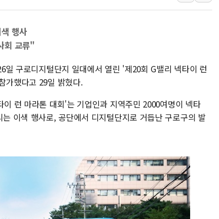
'호우 특보' 경북 울진
주말 무더위·열대야
이색 행사
오세훈 "용산공원 주
사회 교류"
충북 주말 무더위 지
26일 구로디지털단지 일대에서 열린 '제20회 G밸리 넥타이 런
10월 보완수사권 폐
참가했다고 29일 밝혔다.
한상협, 업계 개인정
민주당, 오늘 제주·인천
타이 런 마라톤 대회'는 기업인과 지역주민 2000여명이 넥타
뉴욕증시, 고용 쇼크
달리는 이색 행사로, 공단에서 디지털단지로 거듭난 구로구의 발
트럼프, 쿡 연준 이사