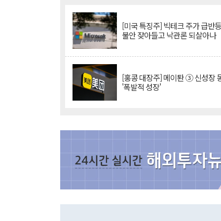
[미국 특징주] 빅테크 주가 급반등..
불안 잦아들고 낙관론 되살아나
[홍콩 대장주] 메이퇀 ③ 신성장
'폭발적 성장'