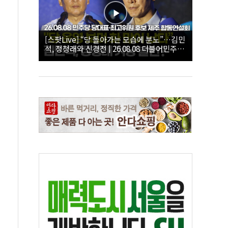
[스팟Live] “당 돌아가는 모습에 분노”…김민
석, 정청래와 신경전 | 26.08.08 더불어민주당
당대표·최고위원 후보 제주 합동연설회