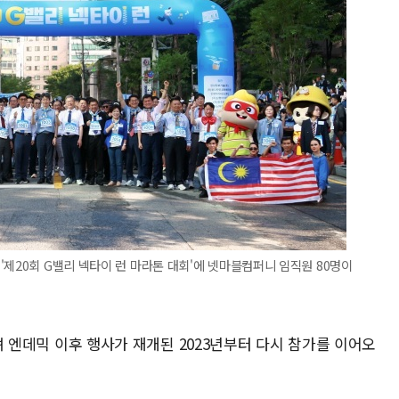
'제20회 G밸리 넥타이 런 마라톤 대회'에 넷마블컴퍼니 임직원 80명이
했으며 엔데믹 이후 행사가 재개된 2023년부터 다시 참가를 이어오