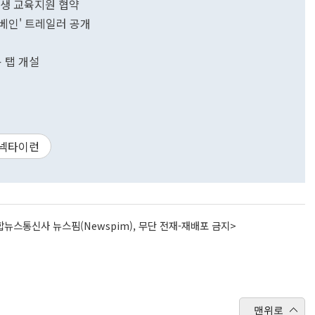
생 교육지원 협약
베인' 트레일러 공개
용 탭 개설
 넥타이런
뉴스통신사 뉴스핌(Newspim), 무단 전재-재배포 금지>
맨위로