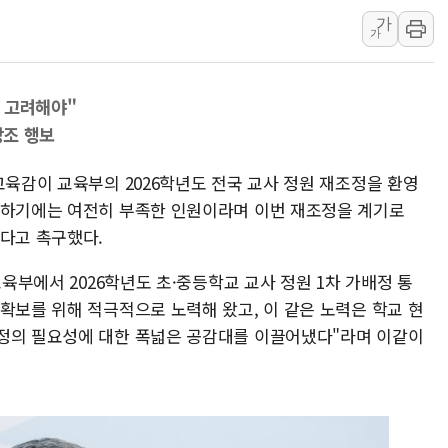
가
폐기물 수거하다 참변…60대
가
서울 중랑구 주택가서 흉기 난
李대통령 "결혼 때문에 손해 
 고려해야"
여수 오동도 인근 해상서 모
강조 행보
추미애, '위안부' 피해자 기림
인천 선재도 갯벌서 해루질 중
교육감이 교육부의 2026학년도 전국 교사 정원 재조정을 환영
인천서 말다툼 중 어머니 흉기
결하기에는 여전히 부족한 인원이라며 이번 재조정을 계기로
한다고 촉구했다.
'화합' 꺼낸 김민석에 '뻔뻔
李대통령, ISA 개편 재검토 
교육부에서 2026학년도 초·중등학교 교사 정원 1차 가배정 통
동해중부 전 해상 풍랑주의보…
확보를 위해 적극적으로 노력해 왔고, 이 같은 노력은 학교 현
조정의 필요성에 대한 폭넓은 공감대를 이끌어냈다"라며 이같이