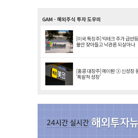
GAM
- 해외주식 투자 도우미
[미국 특징주] 빅테크 주가 급반등..
불안 잦아들고 낙관론 되살아나
[홍콩 대장주] 메이퇀 ③ 신성장
'폭발적 성장'