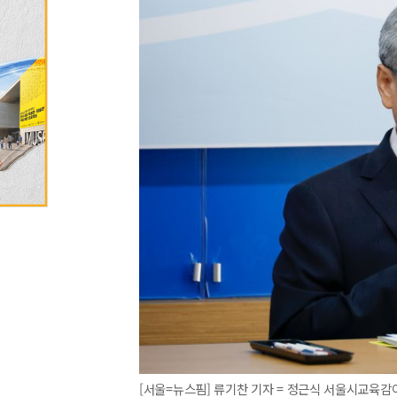
[서울=뉴스핌] 류기찬 기자 = 정근식 서울시교육감