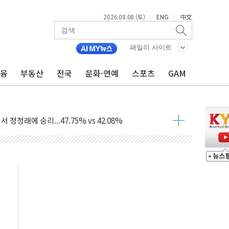
2026.08.08 (토)
ENG
中文
|
|
패밀리 사이트
금융
부동산
전국
문화·연예
스포츠
GAM
%p' 차 재역전 성공...金 45.42% vs 鄭 44.56%
·정청래·김민석 당대표 후보
 정청래에 승리...47.75% vs 42.08%
과 발표...김민석 47.75% 정청래 42.08%
표...김민석 45.09% 정청래 43.27% 송영길 11.63%
표...김민석 52.64% 정청래 39.89% 송영길 7.47%
0~8.14)
…공습 한계·탄약 부족 현실화
50㎜ 폭우…강원 동해안 강한 비 이어져