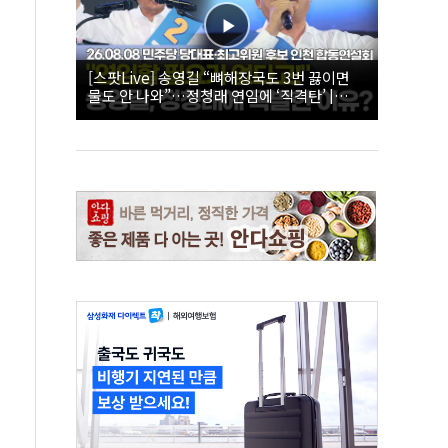
[스팟Live] 송영길 “뼈해장국도 3번 끓이면
물도 안 나와”…정청래 연임에 ‘직격탄’ |
26.08.08 더불어민주당 당대표·최고위원 후
보 인천 합동연설회