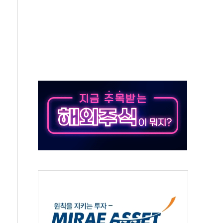
 환경미화원 수거차에 치여 사망
동…60대 남성 2명 숨져
보는 일 없게"…'결혼 페널티' 22개 과제 손본다
터보트 전복…1명 사망·1명 실종
의 날 참석..."국제적 시민 연대로 목소리 내야"
 실종 60대 나흘만에 숨진 채 발견
 살해 10대 아들 체포
' 받아친 정청래…제주 연설서 신경전 고조
지시…與 "적극 환영"·野 "졸속 국정"
10일까지 최대 3.5m 높은 물결