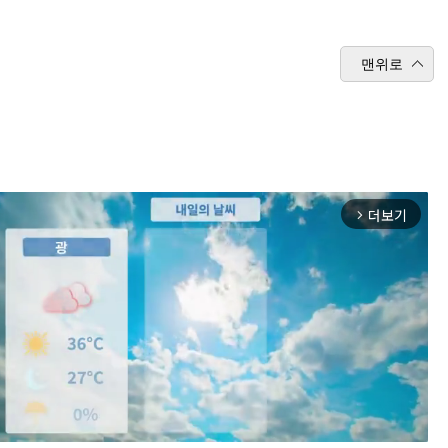
맨위로
더보기
arrow_forward_ios