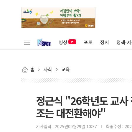
영상
포토
정치
정책·서
홈
사회
교육
정근식 "26학년도 교사
조는 대전환해야"
기사입력 :
2025년09월29일 10:37
최종수정 :
20