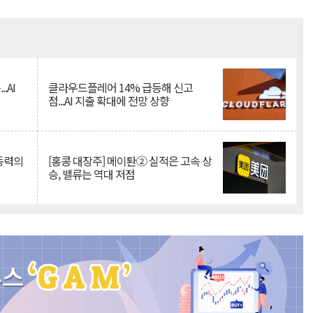
Mute
.AI
클라우드플레어 14% 급등해 신고
점...AI 지출 확대에 전망 상향
 동력의
[홍콩 대장주] 메이퇀② 실적은 고속 상
승, 밸류는 역대 저점