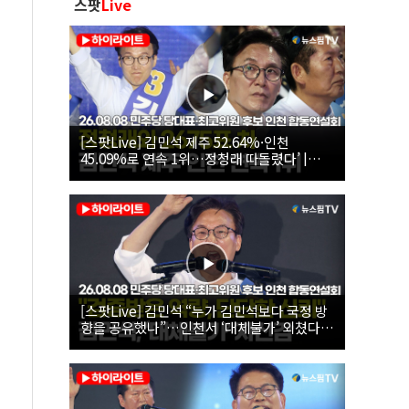
스팟
Live
[스팟Live] 김민석 제주 52.64%·인천
45.09%로 연속 1위…정청래 따돌렸다’ |
26.08.08 더불어민주당 당대표·최고위원 후
보 인천 합동연설회
[스팟Live] 김민석 “누가 김민석보다 국정 방
향을 공유했나”…인천서 ‘대체불가’ 외쳤다 |
26.08.08 더불어민주당 당대표·최고위원 후
보 인천 합동연설회