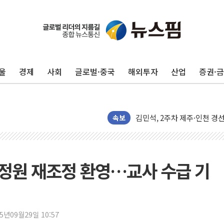
울
경제
사회
글로벌·중국
해외투자
산업
증권·
[종합] 김민석, 정청래에 '0.86
인천 합동연설회 나선 송영길
김민석, 2주차 제주·인천 경선서
속보
인사하는 김민석 당대표 후보
[속보] 민주, 제주·인천 경선 결
[속보] 민주, 인천 경선 결과 발
 정원 재조정 환영…교사 수급 기
[속보] 민주, 제주 경선 결과 발
이번주 국내 주요 금융일정(8.1
美, 이란전 출구전략 만지작
25년09월29일 10:57
강릉·동해·삼척 시간당 최대 