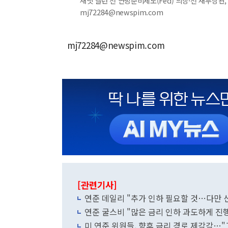
재닛 옐런 전 연방준비제도(Fed) 의장·전 재무장관, 벤
mj72284@newspim.com
mj72284@newspim.com
[관련기사]
연준 데일리 "추가 인하 필요할 것…다만 
연준 굴스비 "많은 금리 인하 과도하게 진
미 연준 위원들, 향후 금리 경로 제각각…"고