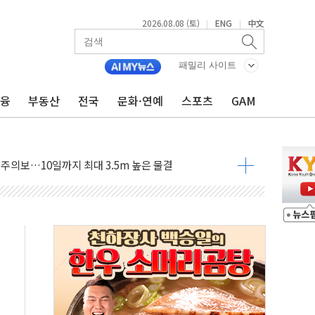
2026.08.08 (토)
ENG
中文
|
|
자 기림의 날 참석..."국제적 시민 연대로 목소리 내야"
루질 중 실종 60대 나흘만에 숨진 채 발견
패밀리 사이트
니 흉기 살해 10대 아들 체포
금융
부동산
전국
문화·연예
스포츠
GAM
 '뻔뻔' 받아친 정청래…제주 연설서 신경전 고조
재검토 지시…與 "적극 환영"·野 "졸속 국정"
주의보…10일까지 최대 3.5m 높은 물결
 사망 23명…정부, 비상대응기구 가동
, 수도 베이징도 부동산 규제 철폐
수위 상승으로 피서객 7명 고립…전원 구조
'별똥별 멍' 운영…페르세우스 유성우 관측
 시간당 50mm 이상 폭우…호우경보 발효
90대 숨져…온열질환 여부 조사
기능시험 오전 집중 편성…체감온도 38도 넘으면 중단
가누르기 방지법' 전면 재검토 지시