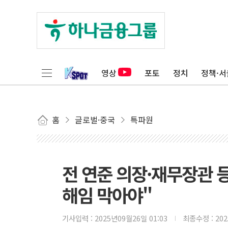
영상
포토
정치
정책·서
홈
글로벌·중국
특파원
전 연준 의장·재무장관 등
해임 막아야"
기사입력 :
2025년09월26일 01:03
최종수정 :
20