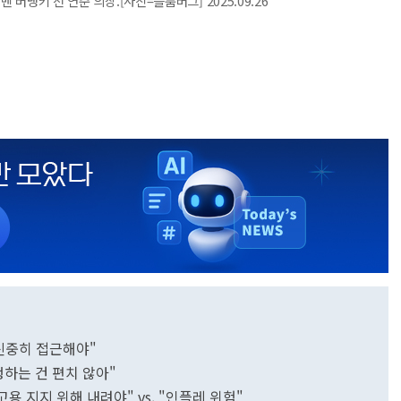
 버냉키 전 연준 의장.[사진=블룸버그] 2025.09.26
신중히 접근해야"
행하는 건 편치 않아"
용 지지 위해 내려야" vs. "인플레 위험"