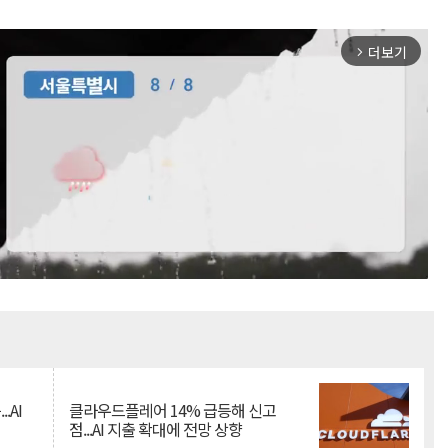
더보기
arrow_forward_ios
Mute
.AI
클라우드플레어 14% 급등해 신고
점...AI 지출 확대에 전망 상향