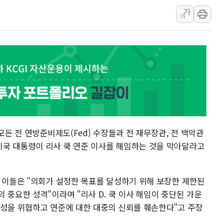
가
'호우 특보' 경북 울진
가
주말 무더위·열대야 
오세훈 "용산공원 주택
충북 주말 무더위 지속
10월 보완수사권 폐
한상협, 업계 개인정보
모든 전 연방준비제도(Fed) 수장들과 전 재무장관, 전 백악관
국 대통령이 리사 쿡 연준 이사를 해임하는 것을 막아달라고
면 이들은 "의회가 설정한 목표를 달성하기 위해 보장한 제한된
 중요한 성격"이라며 "리사 D. 쿡 이사 해임이 중단된 가운
립성을 위협하고 연준에 대한 대중의 신뢰를 훼손한다"고 주장