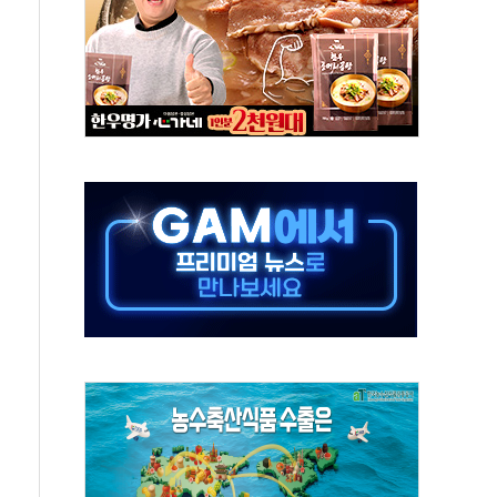
 시간당 20~30mm 강한 비...가뭄 해소될 듯
지속…내륙 곳곳 소나기
 검토, 민주당 스스로 원칙 뒤집는 것"
…청주·진천 35도, 곳곳 소나기
지·공소청 출범…피해자들 '범죄 사각지대' 우려
 보안 새판 짠다…'자율규제단체' 타진