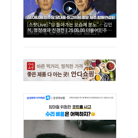
[스팟Live] “당 돌아가는 모습에 분노”…김민
석, 정청래와 신경전 | 26.08.08 더불어민주당
당대표·최고위원 후보 제주 합동연설회