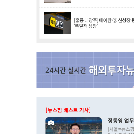
[홍콩 대장주] 메이퇀 ③ 신성장
'폭발적 성장'
[뉴스핌 베스트 기사]
정동영 업무
[서울=뉴스핌