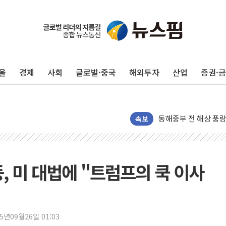
추미애, '위안부' 피해
인천 선재도 갯벌서 해
인천서 말다툼 중 어머
울
경제
사회
글로벌·중국
해외투자
산업
증권·
'화합' 꺼낸 김민석에
李대통령, ISA 개편 
동해중부 전 해상 풍랑
연일 폭염에 온열질환
속보
中 전방위 아파트 부양
인제 용대리 계곡서 
동해시, 11~14일 
, 미 대법에 "트럼프의 쿡 이사
강원 중·남부 동해안
청양 밭에서 일하던 
폭염에 車 운전면허 
25년09월26일 01:03
李대통령, 'ISA·주