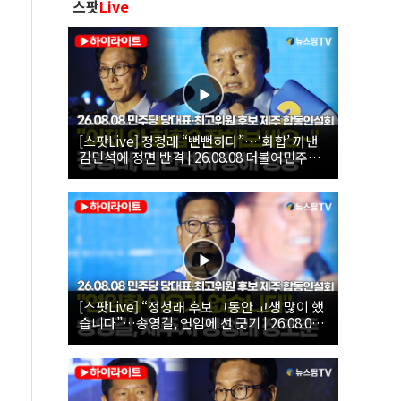
스팟
Live
[스팟Live] 정청래 “뻔뻔하다”…‘화합’ 꺼낸
김민석에 정면 반격 | 26.08.08 더불어민주당
당대표·최고위원 후보 제주 합동연설회
[스팟Live] “정청래 후보 그동안 고생 많이 했
습니다”…송영길, 연임에 선 긋기 | 26.08.08
더불어민주당 당대표·최고위원 후보 제주 합
동연설회