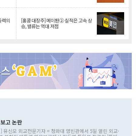
 동력의
[홍콩 대장주] 메이퇀② 실적은 고속 상
승, 밸류는 역대 저점
보고 논란
] 유신모 외교전문기자 = 청와대 영빈관에서 5일 열린 외교·