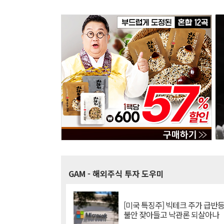
GAM
- 해외주식 투자 도우미
[미국 특징주] 빅테크 주가 급반등..
불안 잦아들고 낙관론 되살아나