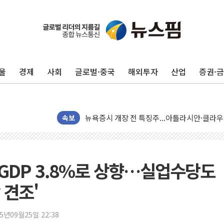
美 고용 쇼크에 엔화 장중 급등…시장은 "또 
[AI MY 뉴스] 뉴욕 반도체주 프리뷰...美 고
뉴욕증시 프리뷰, 美 고용 쇼크에 금리 인상 
울
경제
사회
글로벌·중국
해외투자
산업
증권·
[종합] 美 7월 고용 2만3000명 감소 '쇼크'
[사진] 이슬람 수니파 3개국, 공동방위협정 
뉴욕증시 개장 전 특징주...아틀라시안·클
보훈부, 미 DPAA와 MOU… "6·25 미군 실
속보
트럼프 "금리 내려야"…파월 때와 달리 워시엔
특정 정치인 측근 포항시 정책특보 내정설...포
李 "해남 태양광, 대한민국 다음 100년 밑거
기 GDP 3.8%로 상향…실업수당도
李 대통령, '6시간 마라톤 부동산 2차 회의'
 견조'
트럼프, 中 겨냥 폴리실리콘 관세 15% 부과
[사진] 빈살만과 에르도안의 만남
25년09월25일 22:38
이란와이어 "이란 최고지도자 위독…곧 사망