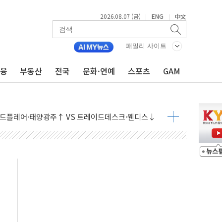
2026.08.07 (금)
ENG
中文
|
|
개입했나" 촉각
용 쇼크에 반도체주 '활짝'
패밀리 사이트
우려 후퇴…나스닥 선물 1%대 상승
금융
부동산
전국
문화·연예
스포츠
GAM
…9월 금리 인상 기대 후퇴
체결
라우드플레어·태양광주↑ VS 트레이드데스크·웬디스↓
종자 7359명 끝까지 찾겠다"
 톤 낮춰
항시 '시끌'
름…수도권 집중 완화 전환점"
 주재… "전폭적 공급 확대·속도전 총력"
…美 태양광주 급등
해도 놀랍지 않아"