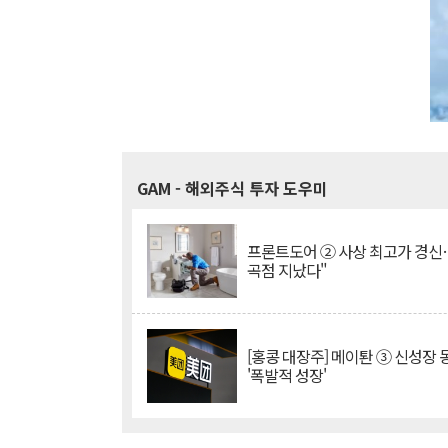
GAM
- 해외주식 투자 도우미
프론트도어 ② 사상 최고가 경신
곡점 지났다"
[홍콩 대장주] 메이퇀 ③ 신성장
'폭발적 성장'