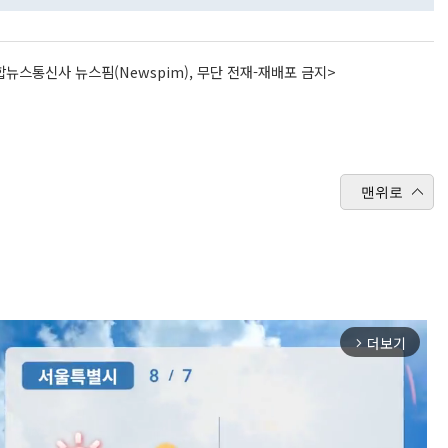
뉴스통신사 뉴스핌(Newspim), 무단 전재-재배포 금지>
맨위로
더보기
arrow_forward_ios