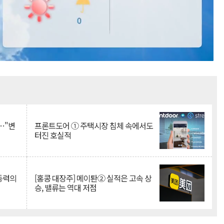
Mute
…"변
프론트도어 ① 주택시장 침체 속에서도
터진 호실적
 동력의
[홍콩 대장주] 메이퇀② 실적은 고속 상
승, 밸류는 역대 저점