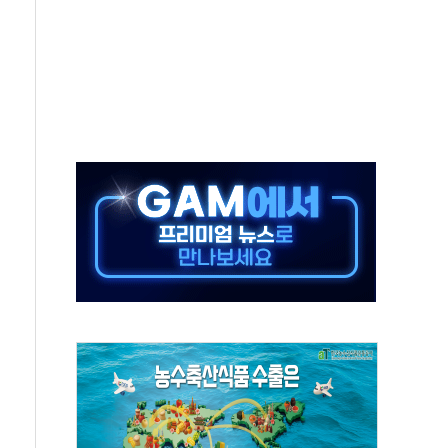
태양광 착공…여의도 1.6배 규모
...금융주 낙폭 커
부정책 아냐" 해명
~9일 최대 100mm 호우
체결… 수니파 국가들의 새 안보 협력 구도
비온 59㎡ 18억원대