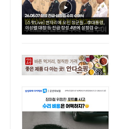
[스팟Live] 한자리에 모인 장군들...李대통령,
이상렬 대장 등 진급 장성 4명에 삼정검 수치
직접 수여｜26.08.07 장성 진급·삼정검 수치
수여식