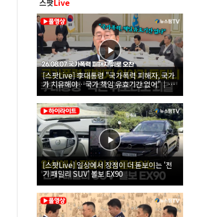
스팟
Live
[스팟Live] 李대통령 "국가폭력 피해자, 국가
가 치유해야…국가 책임 유효기간 없어"｜
26.08.07 국가폭력 피해자 위로 오찬
[스팟Live] 일상에서 장점이 더 돋보이는 '전
기 패밀리 SUV' 볼보 EX90