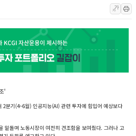
가
남동발전, 해남군에 국내 최대 규모 400MW 
가
[인도증시] 중동 불안 속 유가 상승에 소폭 하락
황희 '폐버스 청년주택' SNS 글 역풍에 "정
폭염 누그러지고 가뭄 숙지나...경북동해안권 8
사우디·튀르키예·파키스탄, '공동방위협정' 
신길동 신축도 3.3㎡당 7250만원…써밋 클라
조'
 2분기(4~6월) 인공지능(AI) 관련 투자에 힘입어 예상보다
을 밑돌며 노동시장이 여전히 견조함을 보여줬다. 그러나 고
경기 둔화를 예고하고 있다.