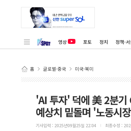
영상
포토
정치
정책·서
홈
글로벌·중국
미국·북미
'AI 투자' 덕에 美 2분
예상치 밑돌며 '노동시장
기사입력 :
2025년09월25일 22:04
최종수정 :
20