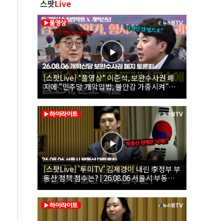
스팟
Live
[스팟Live] *풀영상* 이준석, 보완수사권 폐
지에 "민주당 개악입법, 불안감 가중시켜"｜
26.08.06 개혁신당 보완수사권 폐지 토론회
[스팟Live] '투미TV' 김제경이 내린 李정부 부
동산 정책 점수는? | 26.08.06 서울시 부동산
대토론회