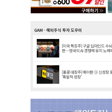
GAM
- 해외주식 투자 도우미
[미국 특징주] 구글 딥마인드 수
편…영국의 AI 경쟁력 유지 노력
[홍콩 대장주] 메이퇀 ③ 신성장
'폭발적 성장'