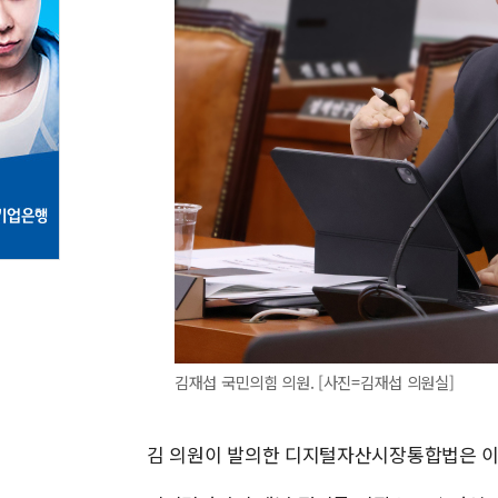
김재섭 국민의힘 의원. [사진=김재섭 의원실]
김 의원이 발의한 디지털자산시장통합법은 이