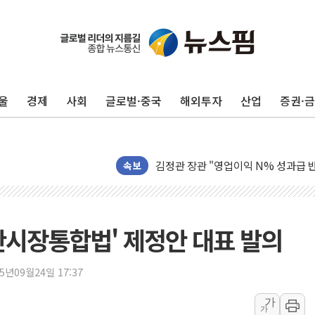
유럽증시, 견조한 실적 소화하며 대부분
울
경제
사회
글로벌·중국
해외투자
산업
증권·
리투아니아 국방 "러, 우크라 드론으로
구광모, 내주 실리콘밸리서 젠슨 황 
뉴욕증시 개장 전 특징주...모더나
김정관 장관 "영업이익 N% 성과급
속보
뉴욕증시 프리뷰, 미 주가선물 AI주
청와대, 북한 단거리 탄도미사일 발사
금값 7주 만에 최고…美 고용 둔화·
산시장통합법' 제정안 대표 발의
[인도증시] 중동 긴장 완화에 실적 호
러, 1인칭시점 드론으로 우크라 민간
25년09월24일 17:37
[베트남 증시] 지수 하락 속 'DGC
가
'월가의 황제' 다이먼 "금융시장 레
가