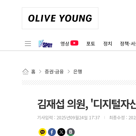
영상
포토
정치
정책·서
홈
증권·금융
은행
김재섭 의원, '디지털자
기사입력 :
2025년09월24일 17:37
최종수정 :
20