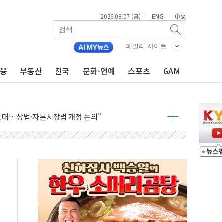
2026.08.07 (금)
ENG
中文
|
|
패밀리 사이트
 상승… "2분기 기업 순이익 21% 증가" 전망
금융
부동산
전국
문화·연예
스포츠
GAM
 나토 회원국 공격 검토… 거짓 깃발 작전"
재회…로봇·AI 데이터센터·모빌리티 구체화
·아이온큐·도어대시↑ VS 샌디스크·피그마·앱러빈↓
 반대…상법·자본시장법 개정 논의"
 차익실현 속 혼조세...웨스턴디지털·샌디스크↓
에 긴급 안보 점검회의
호르무즈 재개방 기대에 강세
조까지, 상승...호실적 보고 기업 상승세 뚜렷
인 '사파리' 공격… 시민들 공포감 극대화 전략
' 임시 주총 기대감에 홀로 상한가…마진 잔액은 사상 최고
버리지 위험수위…숨은 차입이 더 큰 변수"