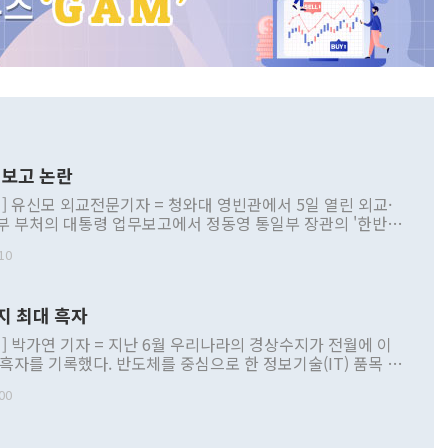
보고 논란
] 유신모 외교전문기자 = 청와대 영빈관에서 5일 열린 외교·
부 부처의 대통령 업무보고에서 정동영 통일부 장관의 '한반도
 구상'과 업무보고 발언이 논란을 빚고 있다. 이날 정 장관의
10
정부 내 조율을 거치지 않은 사안을 정책으로 추진하겠다고 공
는가 하면 사실 관계에 맞지 않은 설명도 있었다. 이재명 대통
로 신중을 기해 달라고 경고했고, 조현 외교부 장관은 '이상
지 최대 흑자
 근거한 비현실적 구상'이라는 비판을 내놨다. 그동안 정 장
책 관련 발언이 물의를 빚은 적은 여러 번 있지만 대통령과 유
] 박가연 기자 = 지난 6월 우리나라의 경상수지가 전월에 이
이 공개적으로 부정적 입장을 표명한 것은 이례적이다. 정 장
 흑자를 기록했다. 반도체를 중심으로 한 정보기술(IT) 품목 수
대북 접근법과 월권을 제어해야 한다는 목소리도 높아지고 있
간 상품수출이 처음으로 1000억달러를 넘어선 영향이다. [자
00
 따르
기자간담회를 하고 있다. [사진=통일부] 2026.07.23 ◆통일
 경상수지는 497억3000만달러 흑자로 집계됐다. 전월(386억
 넘어선 주장 정 장관은 이날 업무보고에서 '한반도 평화공존
)에 이어 두 달 연속 월간 기준 역대 최대 기록을 갈아치웠다.