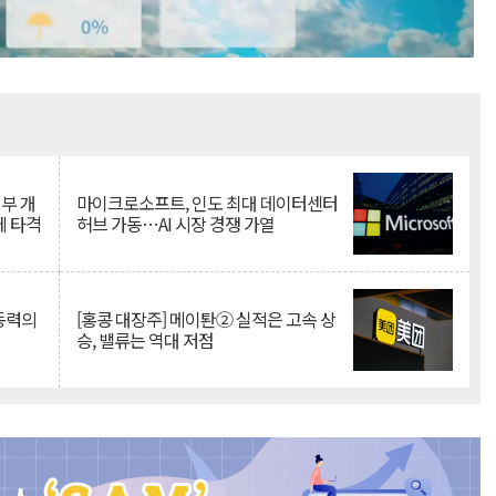
Mute
뇌부 개
마이크로소프트, 인도 최대 데이터센터
에 타격
허브 가동…AI 시장 경쟁 가열
 동력의
[홍콩 대장주] 메이퇀② 실적은 고속 상
승, 밸류는 역대 저점