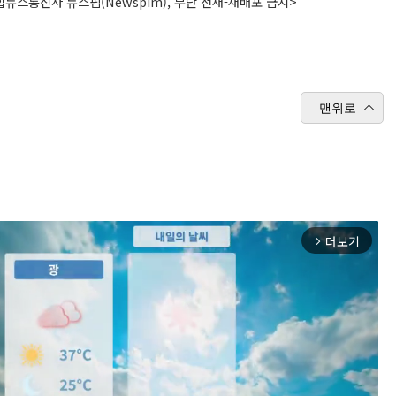
뉴스통신사 뉴스핌(Newspim), 무단 전재-재배포 금지>
맨위로
더보기
arrow_forward_ios