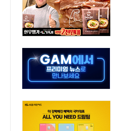
대응 1단계 진압 중
야, 경쟁상대 中과 비교해야"
하는 '선봉'의 대민 봉사
미사일 1발 발사… 올해 10번째·42일 만 도발
 새 안보 위기… 반군·마약카르텔이 습득해 전투 활용
어선 구조
무해한 표면 부식 물질"
분만에 진화...외국인 노동자 숨져