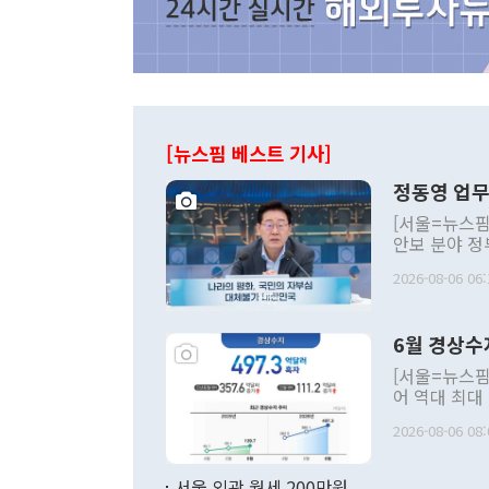
[뉴스핌 베스트 기사]
정동영 업무
[서울=뉴스핌
안보 분야 정
평화공존 발전
2026-08-06 06:
발언 중에는 
언한 것이 있
령은 공개적으
6월 경상수
주의적 희망에
관의 대북 정
[서울=뉴스핌
관 부처 장관
어 역대 최대
관의 무리한 
출 호조로 월
다. [정동영 통일부 장관이 지난달 23일 오후 서울 종로구 정부서울청사에
2026-08-06 08:
료=한국은행] 한국은행이 6일 발표한 '2026년 6월 국제수지(잠정)'에
서 취임 1주년 
면 지난 6월
부 장관 권한
1000만달러
서울 외곽 월세 200만원