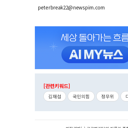
peterbreak22@newspim.com
[관련키워드]
김재섭
국민의힘
정무위