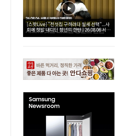
[스팟Live] "전셋집 구하려다 월세 선택"...사
회에 첫발 내디딘 청년의 한탄 | 26.08.06 서울
시 부동산 대토론회