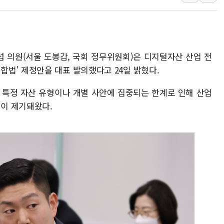
양주 섬유염색공장서 화재 1명 중상…
김정관 산업부 장관 "주 52시간 손봐
해군 1함대 창설 80주년…지역과 함께
섭 의원(서울 도봉갑, 국회 정무위원회)은 디지털자산 산업 전
[3보] 북, 원산서 동해로 단거리 탄도
법' 제정안을 대표 발의했다고 24일 밝혔다.
우크라 드론 전술, 중남미 콜롬비아에
동해해경, 독도 해상서 부유물 감긴 
 특정 자산 유형이나 개별 사안에 집중되는 한계로 인해 산업
주한미군 "오산기지 누출, 백린 아닌 
이 제기돼왔다.
구미 폐염산처리업체서 불 2시간30여