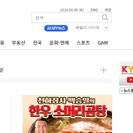
2026.08.08 (토)
ENG
中文
|
|
패밀리 사이트
금융
부동산
전국
문화·연예
스포츠
GAM
동결 전망 우세
체결… 이스라엘·이란 위협에 맞설 자체 억지력 강화
 다음 주"
령…트럼프 제동
 이상 '올스톱'… 美 해상봉쇄 영향
개입했나" 촉각
용 쇼크에 반도체주 '활짝'
우려 후퇴…나스닥 선물 1%대 상승