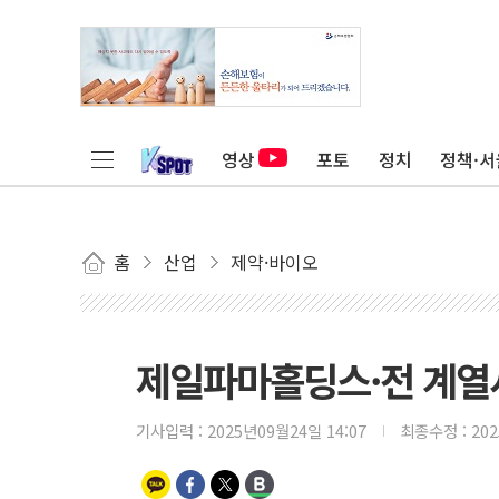
영상
포토
정치
정책·서
홈
산업
제약·바이오
제일파마홀딩스·전 계열사
기사입력 :
2025년09월24일 14:07
최종수정 :
20