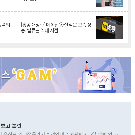
 동력의
[홍콩 대장주] 메이퇀② 실적은 고속 상
승, 밸류는 역대 저점
보고 논란
] 유신모 외교전문기자 = 청와대 영빈관에서 5일 열린 외교·