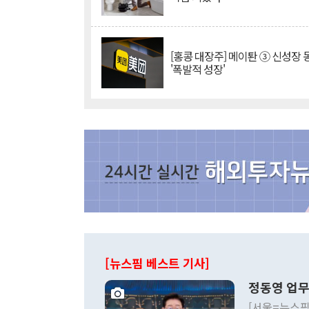
[홍콩 대장주] 메이퇀 ③ 신성장
'폭발적 성장'
[뉴스핌 베스트 기사]
정동영 업무
[서울=뉴스핌