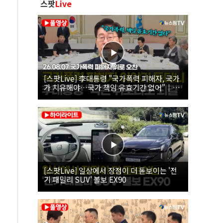
스팟
Live
[스팟Live] 李대통령 "국가폭력 피해자, 국가
가 치유해야…국가 책임 유효기간 없어"｜
26.08.07 국가폭력 피해자 위로 오찬
[스팟Live] 일상에서 장점이 더 돋보이는 '전
기 패밀리 SUV' 볼보 EX90