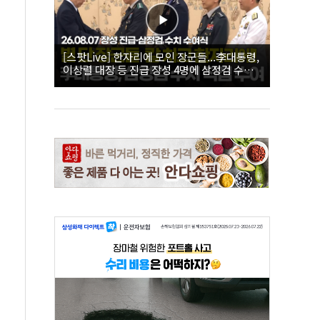
[스팟Live] 한자리에 모인 장군들...李대통령,
이상렬 대장 등 진급 장성 4명에 삼정검 수치
직접 수여｜26.08.07 장성 진급·삼정검 수치
수여식