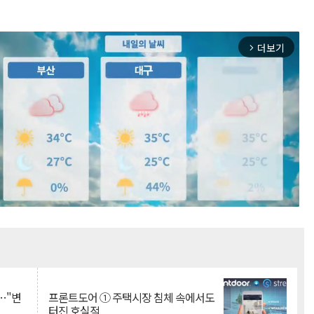
더보기
arrow_forward_ios
Mute
…"변
프론트도어 ① 주택시장 침체 속에서도
터진 호실적