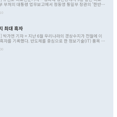
부 부처의 대통령 업무보고에서 정동영 통일부 장관의 '한반도
 구상'과 업무보고 발언이 논란을 빚고 있다. 이날 정 장관의
10
정부 내 조율을 거치지 않은 사안을 정책으로 추진하겠다고 공
는가 하면 사실 관계에 맞지 않은 설명도 있었다. 이재명 대통
로 신중을 기해 달라고 경고했고, 조현 외교부 장관은 '이상
지 최대 흑자
 근거한 비현실적 구상'이라는 비판을 내놨다. 그동안 정 장
책 관련 발언이 물의를 빚은 적은 여러 번 있지만 대통령과 유
] 박가연 기자 = 지난 6월 우리나라의 경상수지가 전월에 이
이 공개적으로 부정적 입장을 표명한 것은 이례적이다. 정 장
 흑자를 기록했다. 반도체를 중심으로 한 정보기술(IT) 품목 수
대북 접근법과 월권을 제어해야 한다는 목소리도 높아지고 있
간 상품수출이 처음으로 1000억달러를 넘어선 영향이다. [자
00
 따르
기자간담회를 하고 있다. [사진=통일부] 2026.07.23 ◆통일
 경상수지는 497억3000만달러 흑자로 집계됐다. 전월(386억
 넘어선 주장 정 장관은 이날 업무보고에서 '한반도 평화공존
)에 이어 두 달 연속 월간 기준 역대 최대 기록을 갈아치웠다.
 설명하면서 이재명 정부 2년차 핵심 과제로 상호 존중·평화
해 상반기 누적 경상수지 흑자는 1910억1000만달러를 기록
·핵 없는 한반도 등 3대 기본 방향을 제시했다. 정 장관은 "대
지 흑자를 견인한 것은 상품수지다. 6월 상품수지는 478억
언어는 멈춰야 한다"면서 주적 용어 대체를 주장했다. 지난 25
 흑자를 기록하며 전월에 이어 역대 최대를 다시 썼다. 국제수
D(완전하고 검증가능하며 되돌릴 수 없는 비핵화) 구도는 이미
수출은 1123억7000만달러로 전년 동월 대비 84.5% 증가하
했다. 또 "현 시점에서 흘러간 선(先)비핵화만 되뇌는 것은
 처음으로 1000억달러를 넘어섰다. 상품수입은 644억8000만
 데 힘이 되지 않는다"고 주장했다. 정 장관은 또 "정전 체제
6% 늘었다. 통관 기준으로는 반도체 수출이 전년 동월 대비
로 바꾸는 논의에 착수하겠다"면서 "북·미 정상회담 견인과
증했고 컴퓨터·주변기기(SSD)는 282.7% 증가했다. IT 품목
화의 동력을 확보하기 위해 최선을 다할 것"이라고 말했다. 하
.4% 늘었으며 비IT 품목도 ▲석유제품(47.5%) ▲화공품
령은 정 장관의 구상에 대부분 제동을 걸었다. 이 대통령은 "평
▲철강제품(17.9%) ▲승용차(6.1%) 등을 중심으로 18.6% 증가
 정치적으로 악용되는 측면이 있다"며 "많이 조심하셔야 한
준 수입은 ▲원자재(30.5%) ▲자본재(35.3%) ▲소비재
다. 북한을 다른 이름으로 불러야 한다는 주장에는 "표현에 꼬
가 모두 늘었다. 서비스수지는 12억9000만달러 적자를 기록해 전