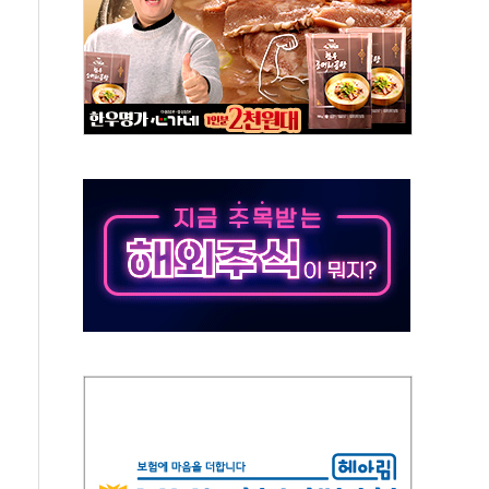
…9월 금리 인상 기대 후퇴
체결
라우드플레어·태양광주↑ VS 트레이드데스크·웬디스↓
종자 7359명 끝까지 찾겠다"
 톤 낮춰
항시 '시끌'
름…수도권 집중 완화 전환점"
 주재… "전폭적 공급 확대·속도전 총력"
…美 태양광주 급등
해도 놀랍지 않아"
태양광 착공…여의도 1.6배 규모