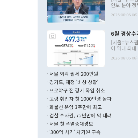
안보 분야 정
평화공존 발전
2026-08-06 06:
발언 중에는 
언한 것이 있
령은 공개적으
6월 경상수
주의적 희망에
관의 대북 정
[서울=뉴스핌
관 부처 장관
어 역대 최대
관의 무리한 
출 호조로 월
다. [정동영 통일부 장관이 지난달 23일 오후 서울 종로구 정부서울청사에
2026-08-06 08:
료=한국은행] 한국은행이 6일 발표한 '2026년 6월 국제수지(잠정)'에
서 취임 1주년 
면 지난 6월
부 장관 권한
1000만달러
서울 외곽 월세 200만원
발전 구상'을
이에 따라 올
적 갈등 해결
경기도, 재정 '비상 상황'
했다. 경상수
결과 혐오의 
9000만달러
프로야구 전 경기 폭염 취소
년간의 CVI
지 기준 상품
고령 취업자 첫 1000만명 돌파
무너졌다고도 
며 월간 기준
현실을 바꾸는
달러로 38.
화물선 운임 3주만에 최고
를 평화 체제
196.9% 급
검찰 수사권, 72년만에 막 내려
함께 4자 대
수출은 160
지만 이 대통
서울 첫 폭염중대경보
(18.6%) 
화공존 정책이
했다. 통관 기
'300억 사기' 차가원 구속
다"고 지적했
(16.4%)