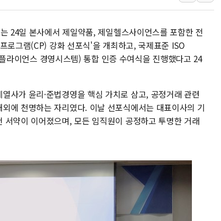
[종합] 美 7월 고용 2만3000명 감소 '쇼크'
[사진] 이슬람 수니파 3개국, 공동방위협정 
스는 24일 본사에서 제일약품, 제일헬스사이언스를 포함한 전
뉴욕증시 개장 전 특징주...아틀라시안·클
로그램(CP) 강화 선포식'을 개최하고, 국제표준 ISO
보훈부, 미 DPAA와 MOU… "6·25 미군 실
1(컴플라이언스 경영시스템) 통합 인증 수여식을 진행했다고 24
트럼프 "금리 내려야"…파월 때와 달리 워시엔
특정 정치인 측근 포항시 정책특보 내정설...포
열사가 윤리·준법경영을 핵심 가치로 삼고, 공정거래 관련
李 "해남 태양광, 대한민국 다음 100년 밑거
내외에 천명하는 자리였다. 이날 선포식에서는 대표이사의 기
李 대통령, '6시간 마라톤 부동산 2차 회의'
 서약이 이어졌으며, 모든 임직원이 공정하고 투명한 거래
트럼프, 中 겨냥 폴리실리콘 관세 15% 부과
[사진] 빈살만과 에르도안의 만남
이란와이어 "이란 최고지도자 위독…곧 사망
남동발전, 해남군에 국내 최대 규모 400MW 