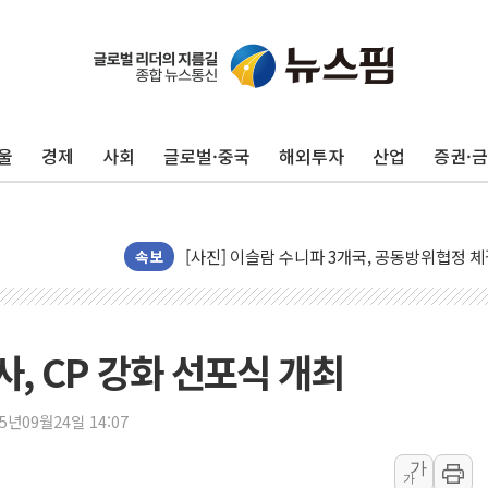
울
경제
사회
글로벌·중국
해외투자
산업
증권·
미 연준 매파 기세 꺾이나…고용 감소에 9월 
속보
[종합] 이슬람 수니파 3국, '공동방위협정' 
트럼프, 백신·자폐증 행정명령 검토…"이르면
美 항소법원, 백악관 무도회장 공사 중단 명
, CP 강화 선포식 개최
이란 핵심 원유 수출항 '하르그섬', 최근 1주일
美 고용 쇼크에 엔화 장중 급등…시장은 "또 
25년09월24일 14:07
[AI MY 뉴스] 뉴욕 반도체주 프리뷰...美 고
가
가
뉴욕증시 프리뷰, 美 고용 쇼크에 금리 인상 